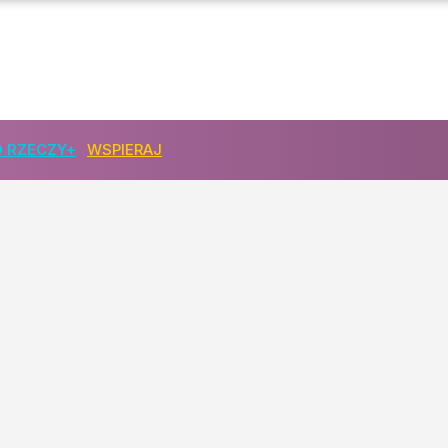
 konflikt z byłym dyrektorem
 RZECZY+
WSPIERAJ
 Los TVN w rękach sądu