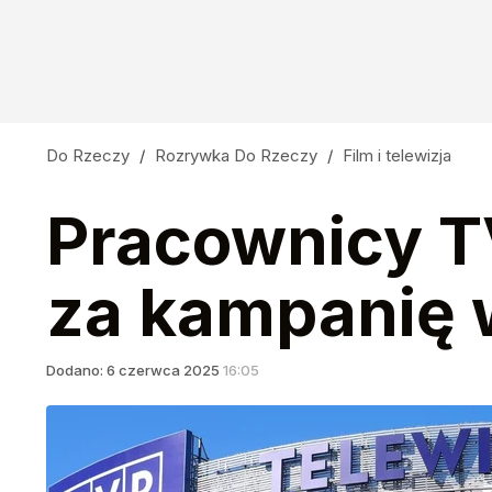
Do Rzeczy
/
Rozrywka Do Rzeczy
/
Film i telewizja
Pracownicy T
za kampanię 
Dodano:
6
czerwca
2025
16:05