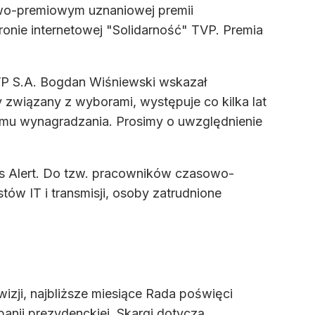
wo-premiowym uznaniowej premii
onie internetowej "Solidarność" TVP. Premia
TVP S.A. Bogdan Wiśniewski wskazał
związany z wyborami, występuje co kilka lat
temu wynagradzania. Prosimy o uwzględnienie
nes Alert. Do tzw. pracowników czasowo-
ów IT i transmisji, osoby zatrudnione
wizji, najbliższe miesiące Rada poświęci
anii prezydenckiej. Skargi dotyczą