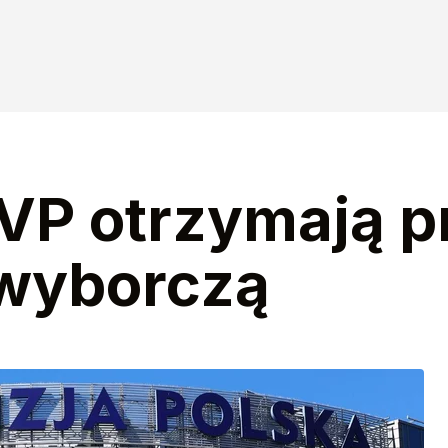
VP otrzymają p
wyborczą