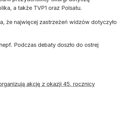
lika, a także TVP1 oraz Polsatu.
a, że najwięcej zastrzeżeń widzów dotyczyło
nepf. Podczas debaty doszło do ostrej
rganizują akcję z okazji 45. rocznicy