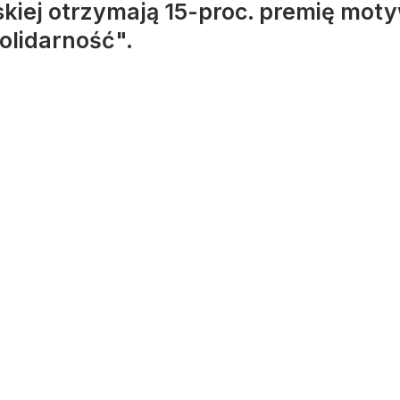
skiej otrzymają 15-proc. premię moty
Solidarność".