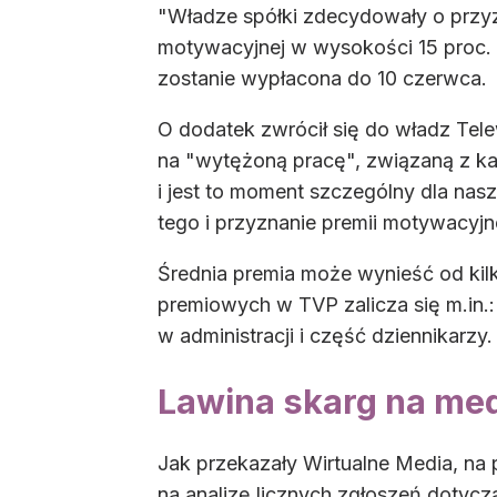
"Władze spółki zdecydowały o przy
motywacyjnej w wysokości 15 proc. 
zostanie wypłacona do 10 czerwca.
O dodatek zwrócił się do władz Tel
na "wytężoną pracę", związaną z ka
i jest to moment szczególny dla nas
tego i przyznanie premii motywacyjnej
Średnia premia może wynieść od kilk
premiowych w TVP zalicza się m.in.:
w administracji i część dziennikarzy.
Lawina skarg na me
Jak przekazały Wirtualne Media, na p
na analizę licznych zgłoszeń dotycz