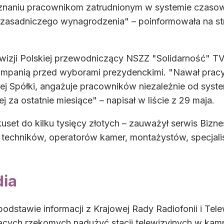
znaniu pracownikom zatrudnionym w systemie czaso
zasadniczego wynagrodzenia" – poinformowała na str
ewizji Polskiej przewodniczący NSZZ "Solidarność" 
mpanią przed wyborami prezydenckimi. "Nawał pracy 
zej Spółki, angażuje pracowników niezależnie od sys
 za ostatnie miesiące" – napisał w liście z 29 maja.
uset do kilku tysięcy złotych – zauważył serwis Biz
 techników, operatorów kamer, montażystów, specjalist
dia
odstawie informacji z Krajowej Rady Radiofonii i Tele
ących rzekomych nadużyć stacji telewizyjnych w kamp