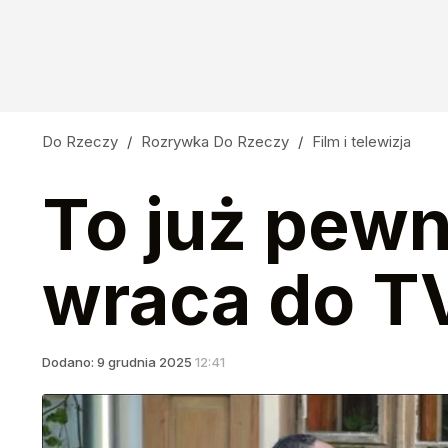
Do Rzeczy
/
Rozrywka Do Rzeczy
/
Film i telewizja
To już pewn
wraca do T
Dodano:
9
grudnia
2025
12:41