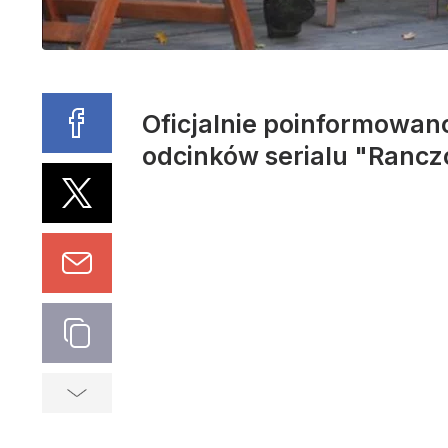
Oficjalnie poinformowan
odcinków serialu "Rancz