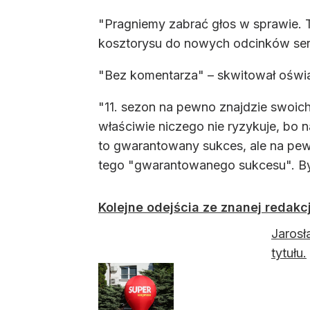
"Pragniemy zabrać głos w sprawie. Te
kosztorysu do nowych odcinków seri
"Bez komentarza" – skwitował oświad
"11. sezon na pewno znajdzie swoich
właściwie niczego nie ryzykuje, bo 
to gwarantowany sukces, ale na pew
tego "gwarantowanego sukcesu". By
Kolejne odejścia ze znanej redakcj
Jarosł
tytułu.