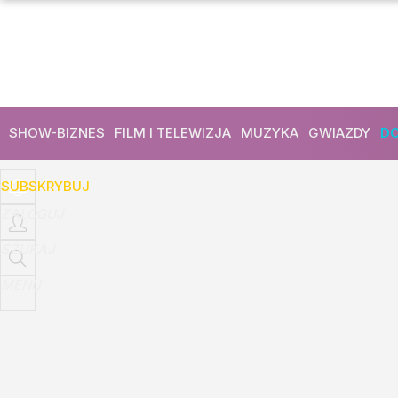
Udostępnij
1
Skomentuj
SHOW-BIZNES
FILM I TELEWIZJA
MUZYKA
GWIAZDY
DO
SUBSKRYBUJ
ZALOGUJ
SZUKAJ
MENU