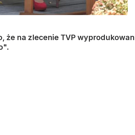
o, że na zlecenie TVP wyprodukowa
o".