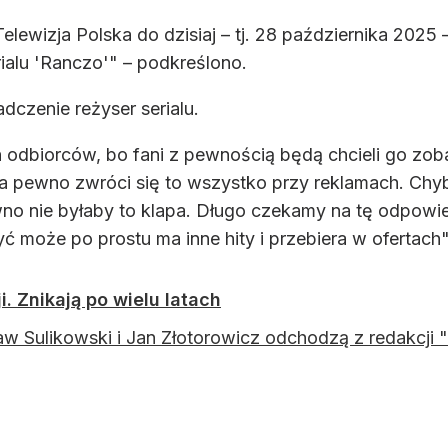
lewizja Polska do dzisiaj – tj. 28 października 2025 
alu 'Ranczo'" – podkreślono.
czenie reżyser serialu.
 odbiorców, bo fani z pewnością będą chcieli go zoba
na pewno zwróci się to wszystko przy reklamach. Chyb
no nie byłaby to klapa. Długo czekamy na tę odpowie
ć może po prostu ma inne hity i przebiera w ofert
i. Znikają po wielu latach
aw Sulikowski i Jan Złotorowicz odchodzą z redakcji "