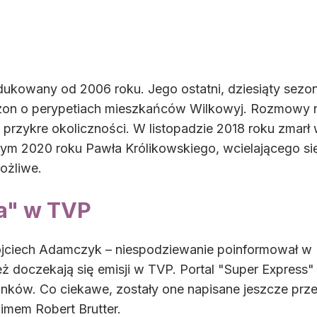
odukowany od 2006 roku. Jego ostatni, dziesiąty se
ezon o perypetiach mieszkańców Wilkowyj. Rozmowy 
 przykre okoliczności. W listopadzie 2018 roku zmarł 
tym 2020 roku Pawła Królikowskiego, wcielającego si
ożliwe.
a" w TVP
ojciech Adamczyk – niespodziewanie poinformował w K
eż doczekają się emisji w TVP. Portal "Super Express"
nków. Co ciekawe, zostały one napisane jeszcze prze
mem Robert Brutter.