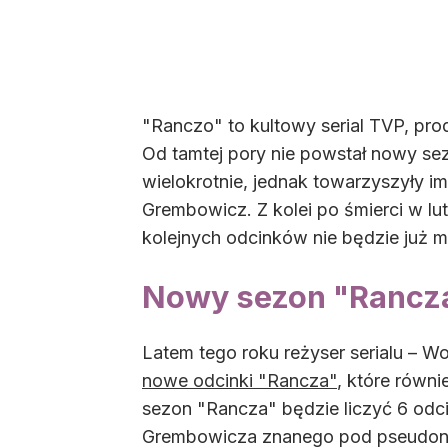
"Ranczo" to kultowy serial TVP, pr
Od tamtej pory nie powstał nowy s
wielokrotnie, jednak towarzyszyły im
Grembowicz. Z kolei po śmierci w lu
kolejnych odcinków nie będzie już m
Nowy sezon "Rancz
Latem tego roku reżyser serialu – W
nowe odcinki "Rancza"
, które równi
sezon "Rancza" będzie liczyć 6 odci
Grembowicza znanego pod pseudoni