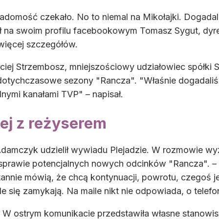
domość czekało. No to niemal na Mikołajki. Dogadal
na swoim profilu facebookowym Tomasz Sygut, dyrekto
więcej szczegółów.
ciej Strzembosz, mniejszościowy udziałowiec spółki 
otychczasowe sezony "Rancza". "Właśnie dogadaliśmy
nymi kanałami TVP" – napisał.
iej z reżyserem
Adamczyk udzielił wywiadu Plejadzie. W rozmowie wyz
prawie potencjalnych nowych odcinków "Rancza". – W
tannie mówią, że chcą kontynuacji, powrotu, czegoś j
 się zamykają. Na maile nikt nie odpowiada, o telefon
 W ostrym komunikacie przedstawiła własne stanowis