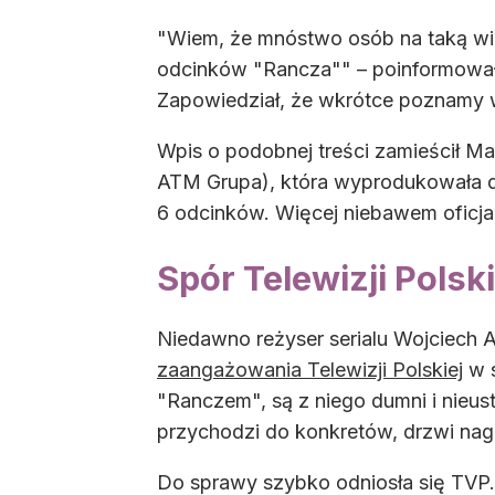
"Wiem, że mnóstwo osób na taką wia
odcinków "Rancza"" – poinformował 
Zapowiedział, że wkrótce poznamy 
Wpis o podobnej treści zamieścił Ma
ATM Grupa), która wyprodukowała d
6 odcinków. Więcej niebawem oficjal
Spór Telewizji Polsk
Niedawno reżyser serialu Wojciech 
zaangażowania Telewizji Polskiej
w s
"Ranczem", są z niego dumni i nieus
przychodzi do konkretów, drzwi nagle
Do sprawy szybko odniosła się TVP.