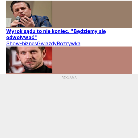
Wyrok sądu to nie koniec. "Będziemy się
odwoływać"
Show-biznes
Gwiazdy
Rozrywka