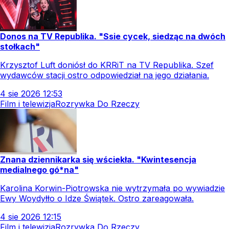
Donos na TV Republika. "Ssie cycek, siedząc na dwóch
stołkach"
Krzysztof Luft doniósł do KRRiT na TV Republika. Szef
wydawców stacji ostro odpowiedział na jego działania.
4
sie
2026
12:53
Film i telewizja
Rozrywka Do Rzeczy
Znana dziennikarka się wściekła. "Kwintesencja
medialnego gó*na"
Karolina Korwin-Piotrowska nie wytrzymała po wywiadzie
Ewy Woydyłło o Idze Świątek. Ostro zareagowała.
4
sie
2026
12:15
Film i telewizja
Rozrywka Do Rzeczy