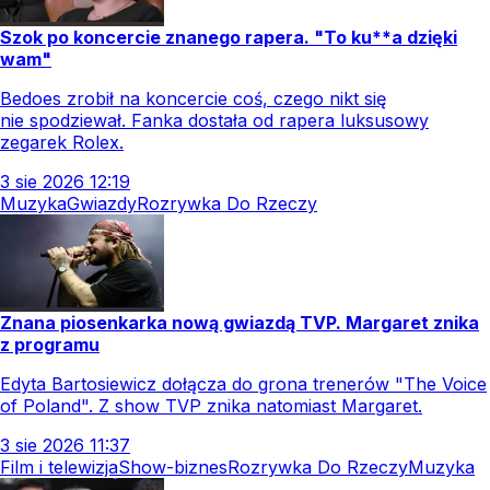
Szok po koncercie znanego rapera. "To ku**a dzięki
wam"
Bedoes zrobił na koncercie coś, czego nikt się
nie spodziewał. Fanka dostała od rapera luksusowy
zegarek Rolex.
3
sie
2026
12:19
Muzyka
Gwiazdy
Rozrywka Do Rzeczy
Znana piosenkarka nową gwiazdą TVP. Margaret znika
z programu
Edyta Bartosiewicz dołącza do grona trenerów "The Voice
of Poland". Z show TVP znika natomiast Margaret.
3
sie
2026
11:37
Film i telewizja
Show-biznes
Rozrywka Do Rzeczy
Muzyka