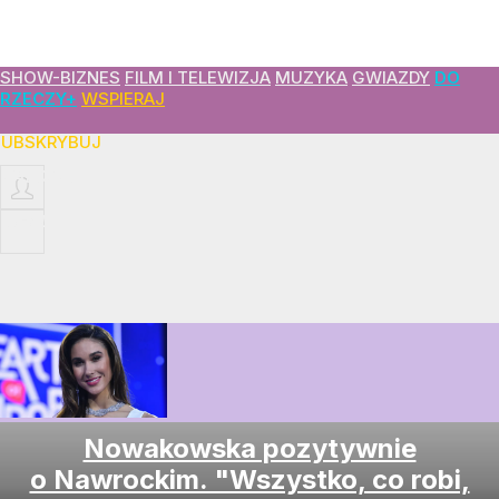
SHOW-BIZNES
FILM I TELEWIZJA
MUZYKA
GWIAZDY
DO
RZECZY+
WSPIERAJ
SUBSKRYBUJ
ZALOGUJ
MENU
Nowakowska pozytywnie
o Nawrockim. "Wszystko, co robi,