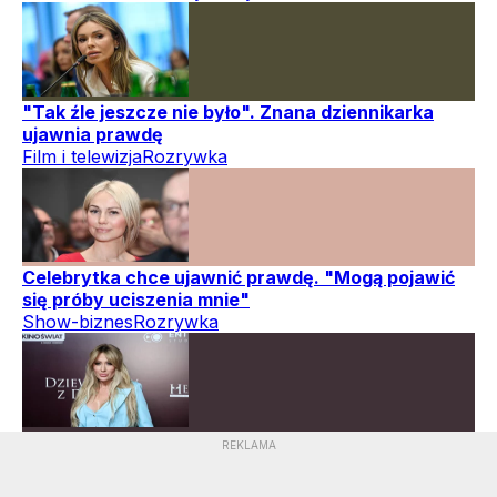
"Tak źle jeszcze nie było". Znana dziennikarka
ujawnia prawdę
Film i telewizja
Rozrywka
Celebrytka chce ujawnić prawdę. "Mogą pojawić
się próby uciszenia mnie"
Show-biznes
Rozrywka