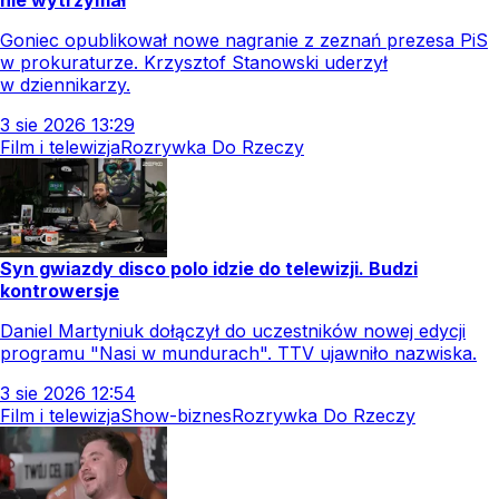
nie wytrzymał
Goniec opublikował nowe nagranie z zeznań prezesa PiS
w prokuraturze. Krzysztof Stanowski uderzył
w dziennikarzy.
3
sie
2026
13:29
Film i telewizja
Rozrywka Do Rzeczy
Syn gwiazdy disco polo idzie do telewizji. Budzi
kontrowersje
Daniel Martyniuk dołączył do uczestników nowej edycji
programu "Nasi w mundurach". TTV ujawniło nazwiska.
3
sie
2026
12:54
Film i telewizja
Show-biznes
Rozrywka Do Rzeczy