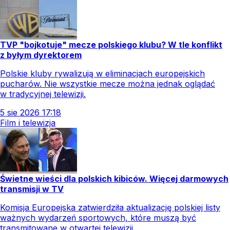
TVP "bojkotuje" mecze polskiego klubu? W tle konflikt
z byłym dyrektorem
Polskie kluby rywalizują w eliminacjach europejskich
pucharów. Nie wszystkie mecze można jednak oglądać
w tradycyjnej telewizji.
5
sie
2026
17:18
Film i telewizja
Świetne wieści dla polskich kibiców. Więcej darmowych
transmisji w TV
Komisja Europejska zatwierdziła aktualizację polskiej listy
ważnych wydarzeń sportowych, które muszą być
transmitowane w otwartej telewizji.