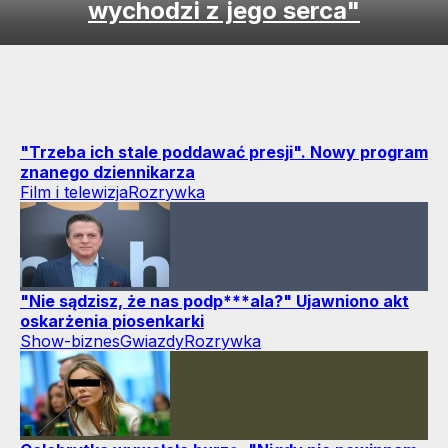
wychodzi z jego serca"
"Trzeba ich stale poddawać presji". Nowy program
znanego dziennikarza
Film i telewizja
Rozrywka
"Nie sądzisz, że nas podp***ala?" Ujawniono akt
oskarżenia piosenkarki
Show-biznes
Gwiazdy
Rozrywka