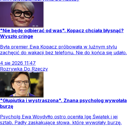
"Nie będę odbierać od was". Kopacz chciała błysnąć?
Wyszło cringe
Była premier Ewa Kopacz próbowała w luźnym stylu
zachęcić do wakacji bez telefonu. Nie do końca się udało.
4
sie
2026
11:47
Rozrywka Do Rzeczy
"Głupiutka i wystraszona". Znana psycholog wywołała
burzę
Psycholg Ewa Woydyłło ostro oceniła Igę Świątek i jej
sztab. Padły zaskakujące słowa, które wywołały burzę.