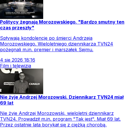
Politycy żegnają Morozowskiego. "Bardzo smutny ten
czas przeszły"
Spływają kondolencje po śmierci Andrzeja
Morozowskiego. Wieloletniego dziennikarza TVN24
pożegnali m.in. premier i marszałek Sejmu.
4
sie
2026
18:16
Film i telewizja
Nie żyje Andrzej Morozowski. Dziennikarz TVN24 miał
69 lat
Nie żyje Andrzej Morozowski, wieloletni dziennikarz
TVN24. Prowadził m.in. program "Tak jest". Miał 69 lat.
Przez ostatnie lata borykał się z ciężką chorobą.