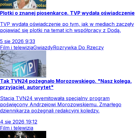
Plotki o znanej piosenkarce. TVP wydała oświadczenie
TVP wydała oświadczenie po tym, jak w mediach zaczęły
pojawiać się plotki na temat ich współpracy z Dodą.
5
sie
2026
9:33
Film i telewizja
Gwiazdy
Rozrywka Do Rzeczy
Tak TVN24 pożegnało Morozowskiego. "Nasz kolega,
przyjaciel, autorytet"
Stacja TVN24 wyemitowała specjalny program
poświęcony Andrzejowi Morozowskiemu. Zmarłego
dziennikarza pożegnali redakcyjni koledzy.
4
sie
2026
19:12
Film i telewizja