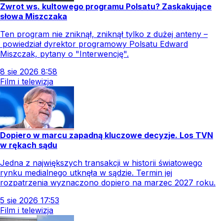
Zwrot ws. kultowego programu Polsatu? Zaskakujące
słowa Miszczaka
Ten program nie zniknął, zniknął tylko z dużej anteny –
powiedział dyrektor programowy Polsatu Edward
Miszczak, pytany o "Interwencję".
8
sie
2026
8:58
Film i telewizja
Dopiero w marcu zapadną kluczowe decyzje. Los TVN
w rękach sądu
Jedna z największych transakcji w historii światowego
rynku medialnego utknęła w sądzie. Termin jej
rozpatrzenia wyznaczono dopiero na marzec 2027 roku.
5
sie
2026
17:53
Film i telewizja