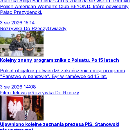
Aktorka Alicja Bachleda-Curuś znalazła się wśród członkiń
Polish American Women’s Club BEYOND, które odwiedziły
Pałac Prezydencki.
3
sie
2026
15:14
Rozrywka Do Rzeczy
Gwiazdy
Kolejny znany program znika z Polsatu. Po 15 latach
Polsat oficjalnie potwierdził zakończenie emisji programu
"Państwo w państwie". Był w ramówce od 15 lat.
3
sie
2026
14:08
Film i telewizja
Rozrywka Do Rzeczy
Ujawniono kolejne zeznania prezesa PiS. Stanowski