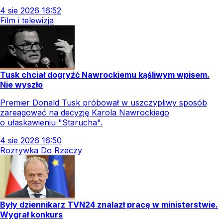
4
sie
2026
16:52
Film i telewizja
Tusk chciał dogryźć Nawrockiemu kąśliwym wpisem.
Nie wyszło
Premier Donald Tusk próbował w uszczypliwy sposób
zareagować na decyzję Karola Nawrockiego
o ułaskawieniu "Starucha".
4
sie
2026
16:50
Rozrywka Do Rzeczy
Były dziennikarz TVN24 znalazł pracę w ministerstwie.
Wygrał konkurs