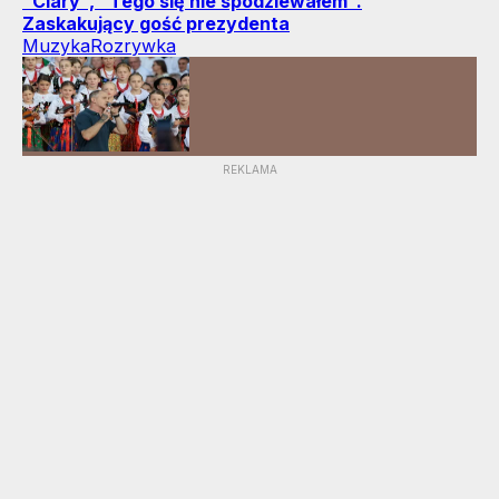
"Ciary", "Tego się nie spodziewałem".
Zaskakujący gość prezydenta
Muzyka
Rozrywka