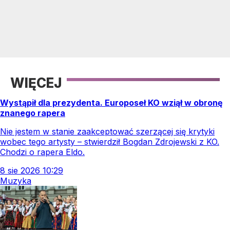
WIĘCEJ
Wystąpił dla prezydenta. Europoseł KO wziął w obronę
znanego rapera
Nie jestem w stanie zaakceptować szerzącej się krytyki
wobec tego artysty – stwierdził Bogdan Zdrojewski z KO.
Chodzi o rapera Eldo.
8
sie
2026
10:29
Muzyka