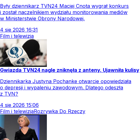
Były dziennikarz TVN24 Maciej Cnota wygrał konkurs
i został naczelnikiem wydziału monitorowania mediów
w Ministerstwie Obrony Narodowej.
4
sie
2026
16:31
Film i telewizja
Gwiazda TVN24 nagle zniknęła z anteny. Ujawniła kulisy
Dziennikarka Justyna Pochanke otwarcie opowiedziała
o depresji i wypaleniu zawodowym. Dlatego odeszła
z TVN?
4
sie
2026
15:06
Film i telewizja
Rozrywka Do Rzeczy