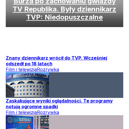
Burza po zachowaniu gwiazdy
TV Republika. Były dziennikarz
TVP: Niedopuszczalne
Znany dziennikarz wrócił do TVP. Wcześniej
odszedł po 18 latach
Film i telewizja
Rozrywka
Zaskakujące wyniki oglądalności. Te programy
notują ogromne spadki
Film i telewizja
Rozrywka