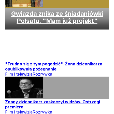
Gwiazda znika ze śniadaniówki
Polsatu. "Mam już projekt"
"Trudno się z tym pogodzić". Żona dziennikarza
opublikowała pożegnanie
Film i telewizja
Rozrywka
Znany dziennikarz zaskoczył widzów. Ostrzegł
premiera
Film i telewizja
Rozrywka