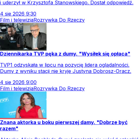
i uderzył w Krzysztofa Stanowskiego. Dostał odpowiedź.
4
sie
2026
9:30
Film i telewizja
Rozrywka Do Rzeczy
Dziennikarka TVP pęka z dumy. "Wysiłek się opłaca"
TVP1 odzyskała w lipcu na pozycję lidera oglądalności.
Dumy z wyniku stacji nie kryje Justyna Dobrosz-Oracz.
4
sie
2026
9:00
Film i telewizja
Rozrywka Do Rzeczy
Znana aktorka u boku pierwszej damy. "Dobrze być
razem"