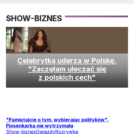
SHOW-BIZNES
Celebrytka uderza w Polskę.
"Zaczęłam uleczać się
z polskich cech"
"Pamiętajcie o tym, wybierając polityków".
Piosenkarka nie wytrzymała
Show-biznes
Gwiazdy
Rozrywka