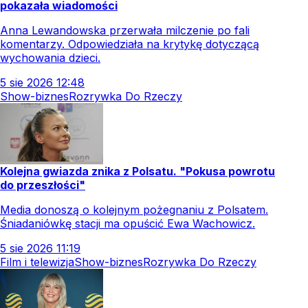
pokazała wiadomości
Anna Lewandowska przerwała milczenie po fali
komentarzy. Odpowiedziała na krytykę dotyczącą
wychowania dzieci.
5
sie
2026
12:48
Show-biznes
Rozrywka Do Rzeczy
Kolejna gwiazda znika z Polsatu. "Pokusa powrotu
do przeszłości"
Media donoszą o kolejnym pożegnaniu z Polsatem.
Śniadaniówkę stacji ma opuścić Ewa Wachowicz.
5
sie
2026
11:19
Film i telewizja
Show-biznes
Rozrywka Do Rzeczy