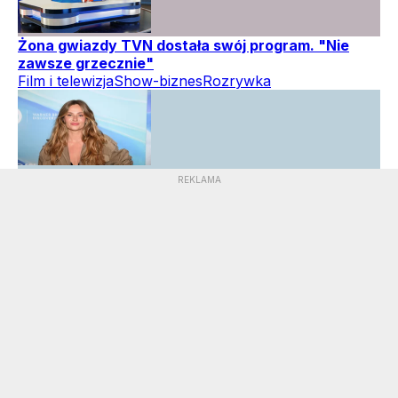
Żona gwiazdy TVN dostała swój program. "Nie
zawsze grzecznie"
Film i telewizja
Show-biznes
Rozrywka