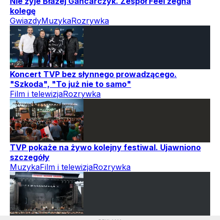
Nie żyje Błażej Gancarczyk. Zespół Feel żegna
kolegę
Gwiazdy
Muzyka
Rozrywka
Koncert TVP bez słynnego prowadzącego.
"Szkoda", "To już nie to samo"
Film i telewizja
Rozrywka
TVP pokaże na żywo kolejny festiwal. Ujawniono
szczegóły
Muzyka
Film i telewizja
Rozrywka