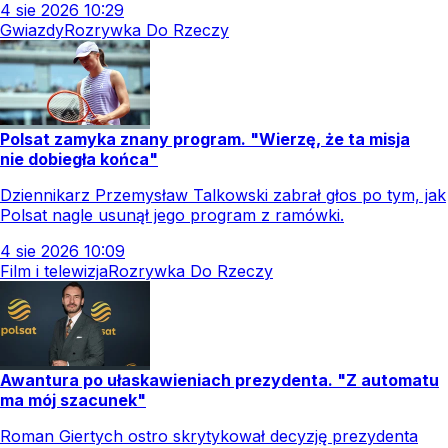
4
sie
2026
10:29
Gwiazdy
Rozrywka Do Rzeczy
Polsat zamyka znany program. "Wierzę, że ta misja
nie dobiegła końca"
Dziennikarz Przemysław Talkowski zabrał głos po tym, jak
Polsat nagle usunął jego program z ramówki.
4
sie
2026
10:09
Film i telewizja
Rozrywka Do Rzeczy
Awantura po ułaskawieniach prezydenta. "Z automatu
ma mój szacunek"
Roman Giertych ostro skrytykował decyzję prezydenta