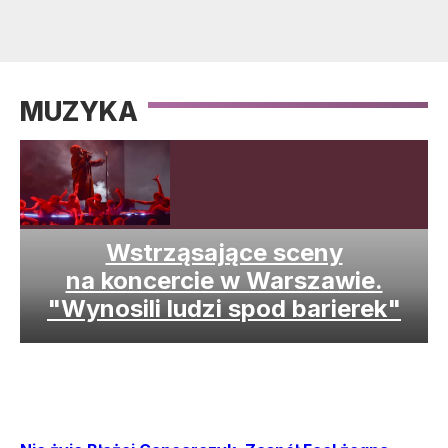
MUZYKA
Wstrząsające sceny
na koncercie w Warszawie.
"Wynosili ludzi spod barierek"