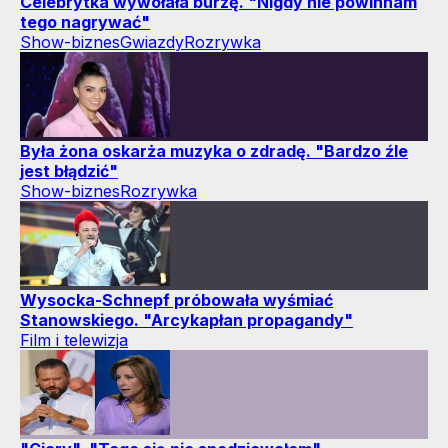
Celebrytka wywołała burzę. "Nigdy nie powinnam
tego nagrywać"
Show-biznes
Gwiazdy
Rozrywka
Była żona oskarża muzyka o zdradę. "Bardzo źle
jest błądzić"
Show-biznes
Rozrywka
Wysocka-Schnepf próbowała wyśmiać
Stanowskiego. "Arcykapłan propagandy"
Film i telewizja