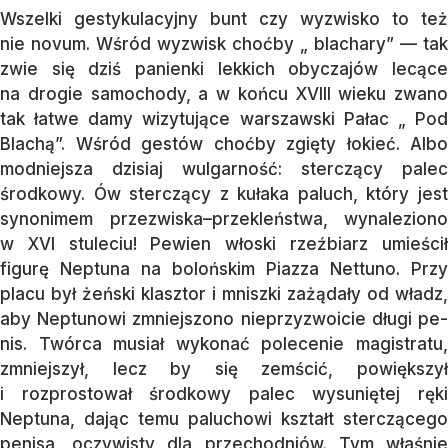
Wszelki gestykulacyjny bunt czy wy­zwi­sko to też
nie novum. Wśród wy­zwisk choć­by „ blachary” — tak
zwie się dziś pa­nien­ki lekkich obyczajów lecące
na drogie sa­mochody, a w końcu XVIII wieku zwa­no
tak łatwe damy wizytujące warszawski Pa­łac „ Pod
Blachą”. Wśród gestów choćby zgięty łokieć. Albo
modniejsza dzisiaj wul­garność: sterczący palec
środkowy. Ów sterczący z kułaka paluch, który jest
synonimem prze­zwiska–przekleństwa, wy­na­le­ziono
w XVI stuleciu! Pe­wien włoski rzeź­biarz umieścił
figurę Neptuna na bolońs­kim Piaz­za Nettuno. Przy
placu był żeński klasztor i mniszki zażądały od władz,
aby Nep­tu­no­wi zmniejszono nieprzyz­woi­cie dłu­­gi pe­
nis. Twórca musiał wykonać po­lecenie ma­gi­stra­tu,
zmniejszył, lecz by się zemścić, po­większył
i rozprostował środ­ko­wy palec wy­suniętej ręki
Neptuna, dając te­mu pa­lu­chowi kształt sterczącego
penisa, oczy­wis­ty dla przechodniów. Tym właś­nie