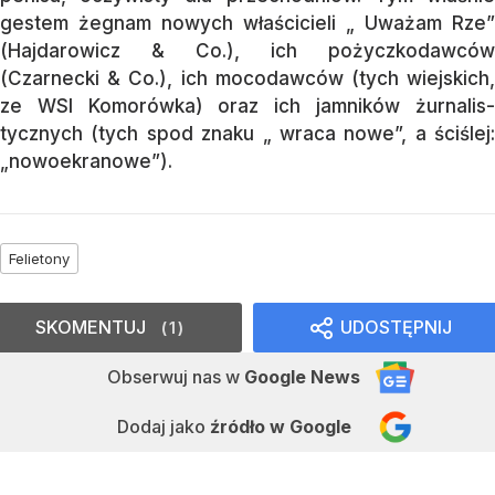
ges­tem żegnam nowych właś­ci­cieli „ Uwa­­żam Rze”
(Hajdarowicz & Co.), ich po­­życz­­ko­dawców
(Czarnecki & Co.), ich mo­codawców (tych wiejskich,
ze WSI Ko­mo­rówka) oraz ich jamników żurna­lis­
tycznych (tych spod zna­ku „ wra­ca no­we”, a ściś­lej:
„nowo­ekrano­we”).
Felietony
SKOMENTUJ
UDOSTĘPNIJ
1
Obserwuj nas
w
Google News
Dodaj jako
źródło w Google