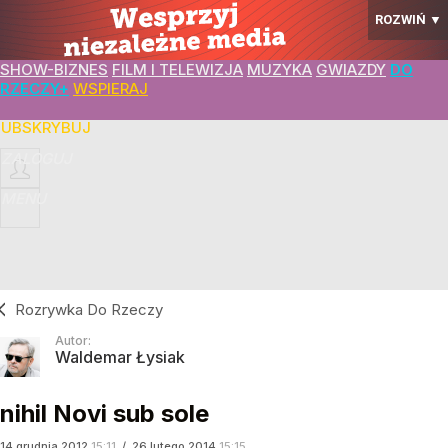
ROZWIŃ
▼
SHOW-BIZNES
FILM I TELEWIZJA
MUZYKA
GWIAZDY
DO
RZECZY+
WSPIERAJ
SUBSKRYBUJ
ZALOGUJ
MENU
Rozrywka Do Rzeczy
Autor:
Waldemar Łysiak
nihil Novi sub sole
14
grudnia
2012
15:11
/
26
lutego
2014
15:15