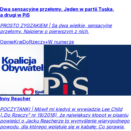
Dwa sensacyjne przełomy. Jeden w partii Tuska,
a drugi w PiS
PROSTO ZYGZAKIEM | Są dwa wielkie, sensacyjne
przełomy. Najpierw o pierwszym z nich.
Opinie
Kraj
DoRzeczy+
W numerze
Inny Reacher
POCZYTANKI | Mówił mi kiedyś w wywiadzie Lee Child
(„Do Rzeczy” nr 19/2018), że największy kłopot w pisaniu
powieści o Jacku Reacherze to wymyślenie wiarygodnego
powodu, dla którego wplątuje się w kabałę: Co sprawia,