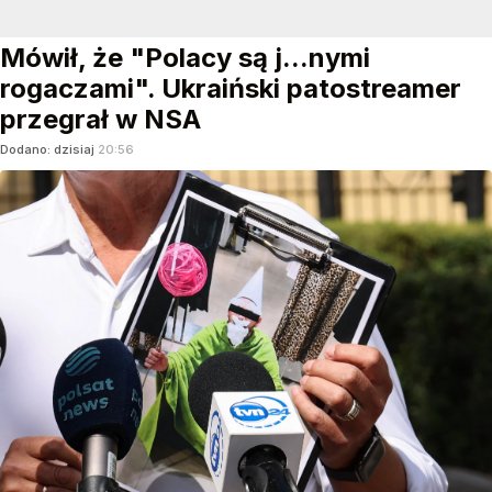
Mówił, że "Polacy są j...nymi
rogaczami". Ukraiński patostreamer
przegrał w NSA
Dodano:
dzisiaj
20:56