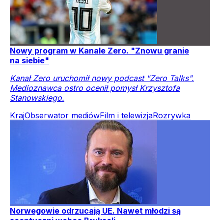
Nowy program w Kanale Zero. "Znowu granie
na siebie"
Kanał Zero uruchomił nowy podcast "Zero Talks".
Medioznawca ostro ocenił pomysł Krzysztofa
Stanowskiego.
Kraj
Obserwator mediów
Film i telewizja
Rozrywka
Norwegowie odrzucają UE. Nawet młodzi są