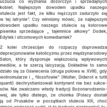
uczucia co wyznania dozorczyń i sprze­daj­nych
kobiet. Najlepszym dowodem upadku naszego
stulecia jest fakt, że kilku męż­czyzn zadurzyło się
w tej latrynie”. Czy winniśmy mówić, że najlepszym
dowo­dem upad­ku naszego stulecia są kolorowe
pisemka sprzedające „ tajemnice alkowy” Dodek,
Edy­tek i sitcomowych komediantek?
Z kolei chrześcijan do rozpaczy dopro­wa­dza
deprecjonowanie katolicyzmu przez międzynarodowy
Salon, który dysponuje większością wpływowych
mediów, a te sze­rzą laicyzację. Dokładnie to samo
działo się za Oświecenia (druga połowa w. XVIII), gdy
wolnomularze i „ filozo­fo­wie” (Wol­ter, Diderot e tutti
quanti) de­chrys­tiani­zo­wa­li kontynent nie bez suk­ce­
sów. Nie zwal­czano wtedy tradycji Bożonaro­dze­nio­
wej, ale tylko dlatego, że choinka (Polacy do­stali
ją od Prusaków w początkach stulecia XIX, choć
dzisiaj więk­szość sądzi, iż to tradycja piastowska) tu­