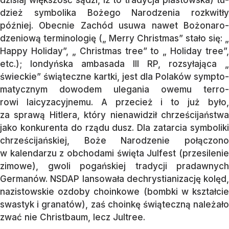
dzież symbolika Bo­żego Narodzenia rozkwitły
później. Obec­nie Za­chód usuwa nawet Bo­żo­­na­ro­
dzenio­wą terminologię („ Merry Christmas” sta­ło się: „
Hap­py Holiday”, „ Christmas tree” to „ Ho­­liday tree”,
etc.); londyńska amba­sa­da III RP, rozsyłająca „
świeckie” świą­tecz­ne kartki, jest dla Polaków sym­pto­
ma­tycznym dowodem ulegania owemu ter­ro­
rowi laicyzacyjnemu. A przecież i to już by­ło,
za sprawą Hitlera, który nie­na­widził chrześcijaństwa
jako konkurenta do rządu dusz. Dla zatarcia symboliki
chrześci­jańs­kiej, Boże Narodzenie połączono
w kalen­da­rzu z obchodami święta Julfest (prze­si­le­nie
zimowe), gwoli po­gań­s­kiej tradycji pra­daw­nych
Germanów. NSDAP lan­so­wa­ła de­chrystianizację kolęd,
nazistowskie oz­do­by choin­ko­we (bombki w kształcie
swas­tyk i gra­na­tów), zaś choinkę świą­teczną nale­ża­ło
zwać nie Christbaum, lecz Jultree.