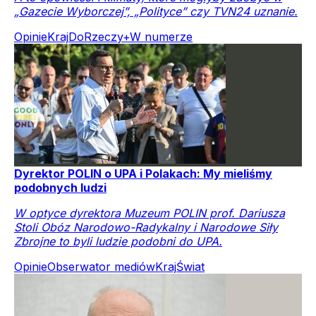
„Gazecie Wyborczej”, „Polityce” czy TVN24 uznanie.
Opinie
Kraj
DoRzeczy+
W numerze
Dyrektor POLIN o UPA i Polakach: My mieliśmy
podobnych ludzi
W optyce dyrektora Muzeum POLIN prof. Dariusza
Stoli Obóz Narodowo-Radykalny i Narodowe Siły
Zbrojne to byli ludzie podobni do UPA.
Opinie
Obserwator mediów
Kraj
Świat