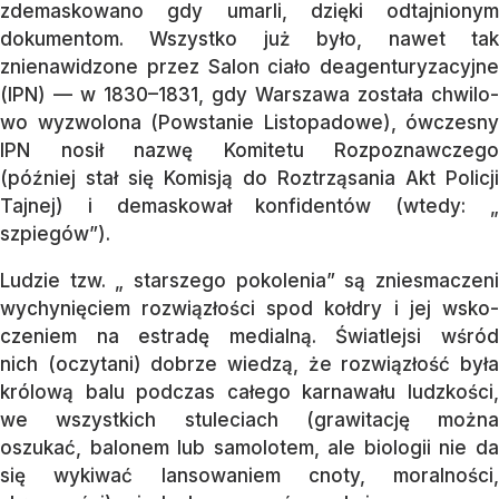
zde­maskowano gdy umarli, dzięki od­taj­nio­nym
dokumentom. Wszystko już było, na­wet tak
znienawidzone przez Sa­lon ciało de­agenturyzacyjne
(IPN) — w 1830–1831, gdy Warszawa została chwi­lo­­
wo wyzwo­lo­na (Powstanie Listo­pa­do­we), ówczesny
IPN nosił nazwę Komitetu Roz­poz­naw­cze­go
(później stał się Komisją do Roz­trzą­sa­nia Akt Policji
Tajnej) i demaskował kon­fi­dentów (wtedy: „
szpiegów”).
Ludzie tzw. „ starszego pokolenia” są zniesmaczeni
wychynięciem roz­wiąz­łości spod kołdry i jej wsko­
czeniem na estradę medialną. Światlejsi wśród
nich (oczy­ta­ni) dobrze wiedzą, że rozwiązłość była
kró­lo­wą balu podczas całego karnawału ludz­koś­ci,
we wszystkich stuleciach (gra­witację można
oszukać, balonem lub samolotem, ale biologii nie da
się wykiwać lan­so­wa­niem cnoty, moralności,