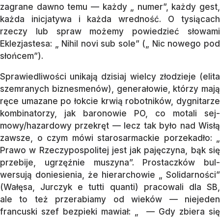
zagrane dawno temu — każdy „ numer”, każdy gest,
każ­da inicjatywa i każda wred­ność. O tysią­cach
rzeczy lub spraw mo­żemy powie­dzieć słowami
Eklezjastesa: „ Nihil no­vi sub so­le” („ Nic nowego pod
słoń­cem”).
Sprawiedliwości unikają dzisiaj wielcy złodzieje (elita
szemranych biznesme­nów), generałowie, którzy mają
ręce uma­zane po łokcie krwią robotników, dygni­tarze
kom­binatorzy, jak baronowie PO, co motali sej­
mowy/hazardowy przekręt — lecz tak by­ło nad Wisłą
zawsze, o czym mówi starosar­mac­kie porzekadło: „
Pra­wo w Rzeczy­pos­politej jest jak pajęczyna, bąk się
prze­bije, ugrzęźnie muszyna”. Pros­tacz­ków bul­
wersują doniesienia, że hierar­chowie „ So­lidarności”
(Wałęsa, Jur­czyk e tutti quan­ti) pracowali dla SB,
ale to też przerabiamy od wieków — nie­jeden
francuski szef bez­pieki mawiał: „ — Gdy zbiera się