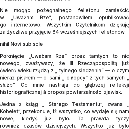
Nie mogąc pożegnalnego felietonu zamieścić
w „Uważam Rze”, postanowiłem opublikować
go internetowo. Wszystkim Czytelnikom dziękuję
za życzliwe przyjęcie 84 wcześniejszych felietonów.
nihil Novi sub sole
Połknięcie „Uważam Rze” przez tamtych to nic
nowego, zważywszy, że III Rzecząpospolitą już
ćwierć wieku rządzą z „ tylnego siedzenia” — o czym
nieraz pisałem — ci sami „ chłopcy” z tych samych „
służb”. Co mnie nastraja do głębszej refleksji
historiograficznej à propos powtarzalności zjawisk.
Jedna z ksiąg „ Starego Tes­ta­men­tu”, zwana „
Kohelet”, prze­ko­nu­je, iż wszystko, co wydaje się nam
no­we, kiedyś już było. Ta prawda ty­czy
również czasów dzisiej­szych. Wszystko już było