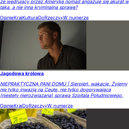
że wędrujący przez Amerykę nomad angażuje się akurat w
taką, a nie inną kryminalną sprawę?
Opinie
Kraj
Kultura
DoRzeczy+
W numerze
Jagodowa królowa
NIEPRAKTYCZNA PANI DOMU | Sierpień, wakacje. Żyjemy
nie tylko inwazją na Ceutę, nie tylko dogorywającą
(niestety nierozwiązaną) sprawą Szpitala Południowego.
Opinie
Kraj
DoRzeczy+
W numerze