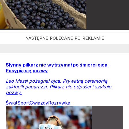
Słynny piłkarz nie wytrzymał po śmierci ojca.
Posypią się pozwy
Leo Messi pożegnał ojca. Prywatną ceremonię
zakłócili paparazzi. Piłkarz nie odpuści i szykuje
pozwy.
Świat
Sport
Gwiazdy
Rozrywka