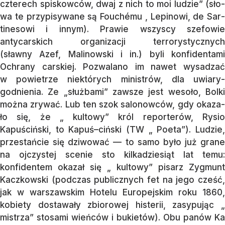
czte­rech spiskowców, dwaj z nich to moi lu­dzie” (sło­
wa te przypisywane są Fouchému , Le­pi­no­wi, de Sar­
tinesowi i innym). Prawie wszyscy szefowie
antycarskich or­ga­niza­cji terrorystycznych
(sławny Azef, Malinow­ski i in.) byli konfidentami
Ochra­ny cars­kiej. Pozwalano im nawet wysadzać
w powietrze nie­któ­rych mi­nis­trów, dla uwiary­
godnienia. Ze „służ­bami” zawsze jest we­soło, Bolki
można zry­wać. Lub ten szok salonowców, gdy oka­­za­
ło się, że „ kultowy” król reporterów, Ry­sio
Kapuściński, to Ka­puś–ciń­ski (TW „ Poe­­ta”). Ludzie,
prze­sta­ńcie się dziwować — to samo było już grane
na ojczystej scenie sto kilkadziesiąt lat temu:
konfidentem oka­zał się „ kultowy” pisarz Zygmunt
Kacz­kow­ski (podczas publicznych fet na jego cześć,
jak w warszawskim Hotelu Euro­pejs­kim roku 1860,
kobiety dostawały zbio­rowej hi­sterii, zasypując „
mistrza” stosami wień­ców i bukietów). Obu panów Ka