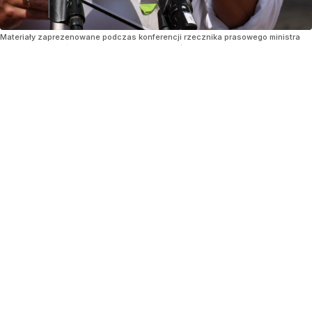
Materiały zaprezenowane podczas konferencji rzecznika prasowego ministra
koordynatora służb specjalnych Jacka Dobrzyńskiego, 10 bm. przed KPRM w
Warszawie Konferencja dotyczyła potwierdzenia przez sąd zasadności działań
ABW wobec influencera „Crawly’ego”
/ Źródło:
PAP
/
Albert Zawada
Naczelny Sąd Administracyjny oddalił skargę
kasacyjną Vladyslava O., znanego w internecie
jako "Crawly".
Oznacza to, że patostreamer z Ukrainy nadal
nie może wjechać do Polski ani do żadnego z państw
strefy Schengen. Dziesięcioletni zakaz wjazdu został
nałożony w listopadzie 2024 roku decyzją szefa
Ministerstwa Spraw Wewnętrznych i Administracji
WEJDŹ NA
STRONĘ GŁÓWNĄ
na wniosek Agencji Bezpieczeństwa Wewnętrznego.
Wcześniej cudzoziemiec został deportowany z Polski.
NSA oddalił skargę kasacyjną