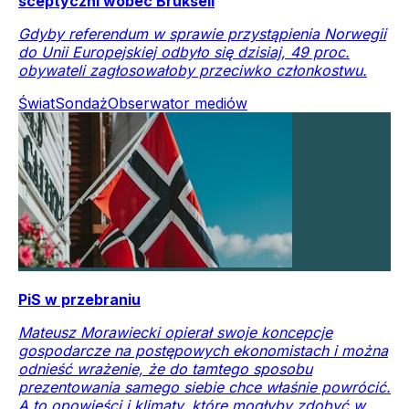
sceptyczni wobec Brukseli
Gdyby referendum w sprawie przystąpienia Norwegii
do Unii Europejskiej odbyło się dzisiaj, 49 proc.
obywateli zagłosowałoby przeciwko członkostwu.
Świat
Sondaż
Obserwator mediów
PiS w przebraniu
Mateusz Morawiecki opierał swoje koncepcje
gospodarcze na postępowych ekonomistach i można
odnieść wrażenie, że do tamtego sposobu
prezentowania samego siebie chce właśnie powrócić.
A to opowieści i klimaty, które mogłyby zdobyć w