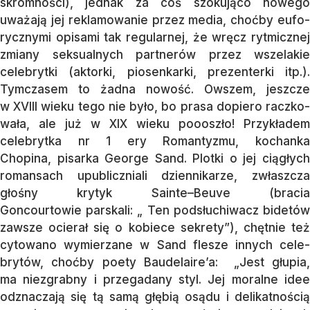
skromności), jed­nak za coś szokująco nowego
uważają jej reklamowanie przez media, choćby eu­fo­
rycznymi opisami tak regularnej, że wręcz rytmicznej
zmiany seksualnych partnerów przez wszelakie
celebrytki (aktorki, pio­sen­­karki, prezenterki itp.).
Tymczasem to żad­na nowość. Owszem, jeszcze
w XVIII wie­ku tego nie było, bo prasa dopiero racz­ko­
wała, ale już w XIX wieku poooszło! Przy­kła­dem
celebrytka nr 1 ery Ro­mantyzmu, ko­­chan­ka
Chopina, pi­sarka George Sand. Plotki o jej ciągłych
romansach upublicz­nia­li dzien­­ni­ka­rze, zwłaszcza
głośny kry­tyk Sain­te–Beuve (bra­cia
Goncourtowie pars­kali: „ Ten pod­słuchiwacz bidetów
zawsze ocierał się o ko­biece sekrety”), chętnie też
cytowano wymierzane w Sand flesze in­nych cele­
brytów, choćby poety Baude­lai­re’a: „Jest głupia,
ma niezgrabny i prze­ga­dany styl. Jej moralne idee
odznaczają się tą samą głębią osądu i delikatnością