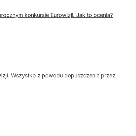
orocznym konkursie Eurowizji. Jak to ocenia?
owizji. Wszystko z powodu dopuszczenia przez