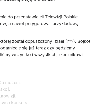
ia do przedstawicieli Telewizji Polskiej
onów, a nawet przygotowali przykładową
której został dopuszczony Izrael (???). Bojkot
s, ogarniecie się już teraz czy będziemy
liśmy wszystko i wszystkich, rzecznikowi
Co możesz
isko].
rowizji.
ących konkurs.