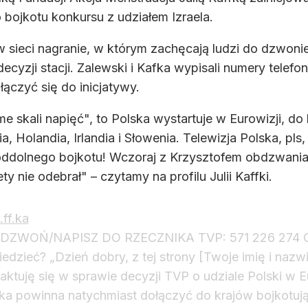
bojkotu konkursu z udziałem Izraela.
w sieci nagranie, w którym zachęcają ludzi do dzwonien
cyzji stacji. Zalewski i Kafka wypisali numery telef
łączyć się do inicjatywy.
e skali napięć", to Polska wystartuje w Eurowizji, do 
ia, Holandia, Irlandia i Słowenia. Telewizja Polska, pl
 oddolnego bojkotu! Wczoraj z Krzysztofem obdzwania
ty nie odebrał" – czytamy na profilu Julii Kaffki.
ff.ka
ADZWOŃ/NAPISZ DO RZECZNIKA TVP: 571 226 274 
edzieć? „Dzień dobry, z tej strony [Twoje imię i nazw
aktuję się w sprawie decyzji TVP o udziale Polski w Eu
ka powinna natychmiast dołączyć do krajów bojkotuj