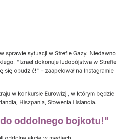
s w sprawie sytuacji w Strefie Gazy. Niedawno
go. "Izrael dokonuje ludobójstwa w Strefie
zę się obudzić!" –
zaapelował na Instagramie
kraju w konkursie Eurowizji, w którym będzie
andia, Hiszpania, Słowenia i Islandia.
 do oddolnego bojkotu!"
ali oddolną akcję w mediach