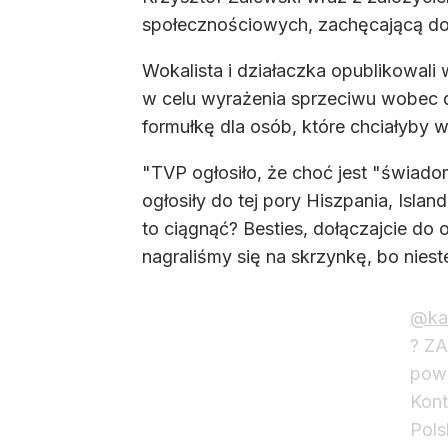
społecznościowych, zachęcającą do 
Wokalista i działaczka opublikowali 
w celu wyrażenia sprzeciwu wobec de
formułkę dla osób, które chciałyby w
"TVP ogłosiło, że choć jest "świadom
ogłosiły do tej pory Hiszpania, Island
to ciągnąć? Besties, dołączajcie do
nagraliśmy się na skrzynkę, bo nieste
@ka.
? Z
powi
Kont
Pols