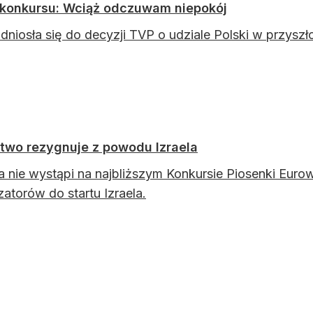
 konkursu: Wciąż odczuwam niepokój
dniosła się do decyzji TVP o udziale Polski w przyszł
stwo rezygnuje z powodu Izraela
ia nie wystąpi na najbliższym Konkursie Piosenki Eur
zatorów do startu Izraela.