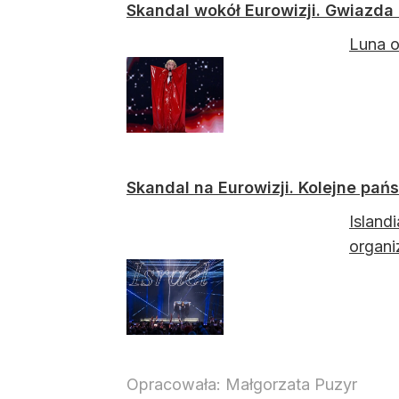
Skandal wokół Eurowizji. Gwiazda
Luna o
Skandal na Eurowizji. Kolejne pań
Island
organi
Opracowała:
Małgorzata Puzyr