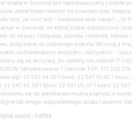
ał Izraela w Eurowizji jest niedopuszczalny i dopóki 
ursie udział Polski również nie powinien mieć miejsca.”
siło dziś, że choć jest ✨️świadome skali napięć✨️, to P
artuje w Eurowizji, do której został dopuszczony Izrae
siły do tej pory Hiszpania, Islandia, Holandia, Irlandia 
ies, dołączajcie do oddolnego bojkotu! Wczoraj z Kr
wskim obdzwanialiśmy wszystko i wszystkich - rzecz
aliśmy się na skrzynkę, bo niestety nie odebrał ?‍? LIS
RÓW (aktualizowana) ? rzecznik TVP: 571 226 274 ? 
ania się): 22 547 44 50 ? biuro: 22 547 61 45 ? biuro:
o: 22 547 43 39 ? biuro: 22 507 05 07 ? biuro: 22 547 
wonieniu się do sekretariatu można poprosić o nume
zyjnej lub innego odpowiedniego działu i dzwonić dale
iginal sound - Kaffka