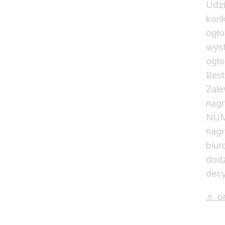
Udzi
konk
ogło
wyst
ogło
Best
Zale
nagr
NUME
nagr
biur
dodz
decy
♬ or