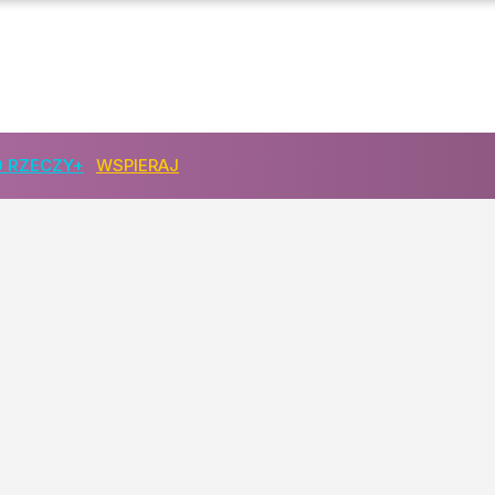
y notują ogromne spadki
 RZECZY+
WSPIERAJ
za opublikowała pożegnanie
ł premiera