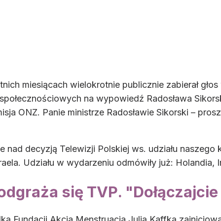
nich miesiącach wielokrotnie publicznie zabierał gło
społecznościowych na wypowiedź Radosława Sikorskie
isja ONZ. Panie ministrze Radosławie Sikorski – pros
e nad decyzją Telewizji Polskiej ws. udziału naszego 
ela. Udziału w wydarzeniu odmówiły już: Holandia, Irl
odgraża się TVP. "Dołączajcie
lką Fundacji Akcja Menstruacja Julią Kaffką zainicjow