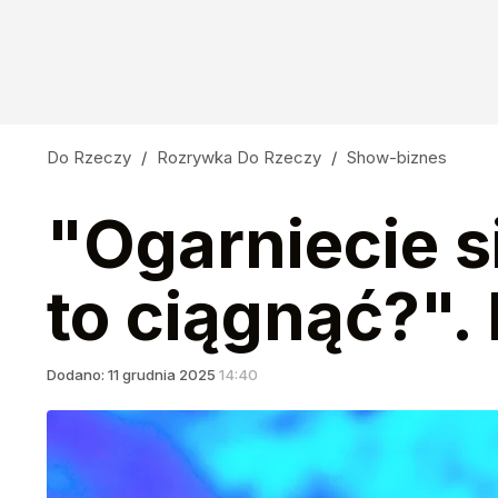
Żona gwiazdy TVN dostała swój program. "Ni
3
Znany dziennikarz wrócił do TVP. Wcześniej o
Do Rzeczy
/
Rozrywka Do Rzeczy
/
Show-biznes
dodaj
"Ogarniecie s
Cejrowski: Wreszcie widać, jak Fauci wszystki
to ciągnąć?".
23
Dodano:
11
grudnia
2025
14:40