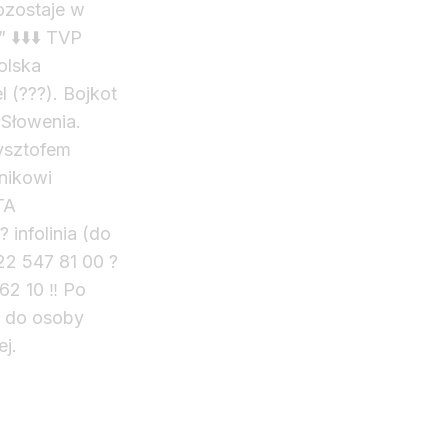
pozostaje w
 ⬇️⬇️⬇️ TVP
olska
l (???). Bojkot
i Słowenia.
zysztofem
nikowi
TA
infolinia (do
 22 547 81 00 ?
62 10 ‼️ Po
r do osoby
j.