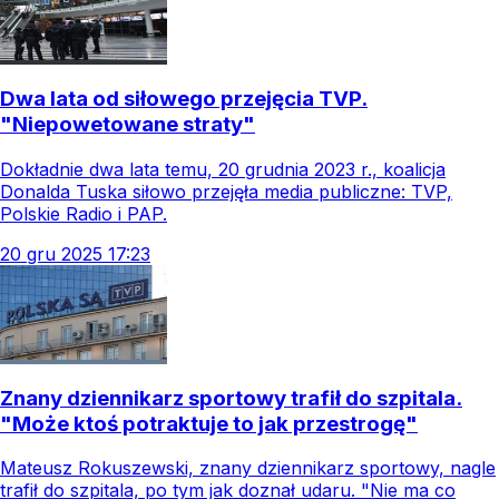
Dwa lata od siłowego przejęcia TVP.
"Niepowetowane straty"
Dokładnie dwa lata temu, 20 grudnia 2023 r., koalicja
Donalda Tuska siłowo przejęła media publiczne: TVP,
Polskie Radio i PAP.
20
gru
2025
17:23
Znany dziennikarz sportowy trafił do szpitala.
"Może ktoś potraktuje to jak przestrogę"
Mateusz Rokuszewski, znany dziennikarz sportowy, nagle
trafił do szpitala, po tym jak doznał udaru. "Nie ma co