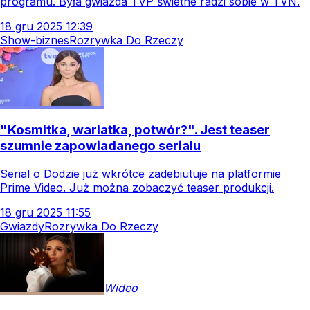
programu. Była gwiazda TVP świetne radzi sobie w TVN.
18
gru
2025
12:39
Show-biznes
Rozrywka Do Rzeczy
"Kosmitka, wariatka, potwór?". Jest teaser
szumnie zapowiadanego serialu
Serial o Dodzie już wkrótce zadebiutuje na platformie
Prime Video. Już można zobaczyć teaser produkcji.
18
gru
2025
11:55
Gwiazdy
Rozrywka Do Rzeczy
Wideo