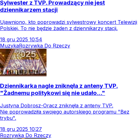
Sylwester z TVP. Prowadzący nie jest
dziennikarzem stacji
Ujawniono, kto poprowadzi sylwestrowy koncert Telewizji
Polskiej. To nie będzie żaden z dziennikarzy stacji.
18
gru
2025
10:54
Muzyka
Rozrywka Do Rzeczy
Dziennikarka nagle zniknęła z anteny TVP.
"Żadnemu politykowi się nie udało..."
Justyna Dobrosz-Oracz zniknęła z anteny TVP.
Nie poprowadziła swojego autorskiego programu "Bez
trybu".
18
gru
2025
10:27
Rozrywka Do Rzeczy