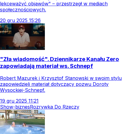
lekceważyć objawów" – przestrzegł w mediach
społecznościowych.
20
gru
2025
15:26
"Zła wiadomość". Dziennikarze Kanału Zero
zapowiadają materiał ws. Schnepf
Robert Mazurek i Krzysztof Stanowski w swoim stylu
zapowiedzieli materiał dotyczący pozwu Doroty
Wysockiej-Schnepf.
19
gru
2025
11:21
Show-biznes
Rozrywka Do Rzeczy