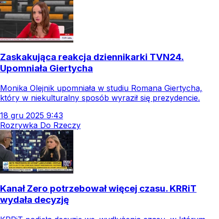
Zaskakująca reakcja dziennikarki TVN24.
Upomniała Giertycha
Monika Olejnik upomniała w studiu Romana Giertycha,
który w niekulturalny sposób wyraził się prezydencie.
18
gru
2025
9:43
Rozrywka Do Rzeczy
Kanał Zero potrzebował więcej czasu. KRRiT
wydała decyzję