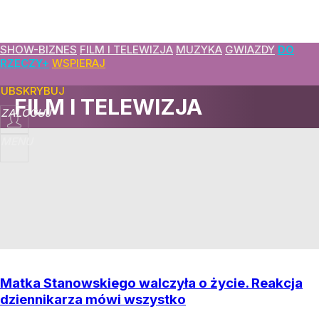
SHOW-BIZNES
FILM I TELEWIZJA
MUZYKA
GWIAZDY
DO
RZECZY+
WSPIERAJ
SUBSKRYBUJ
FILM I TELEWIZJA
ZALOGUJ
MENU
Matka Stanowskiego walczyła o życie. Reakcja
dziennikarza mówi wszystko