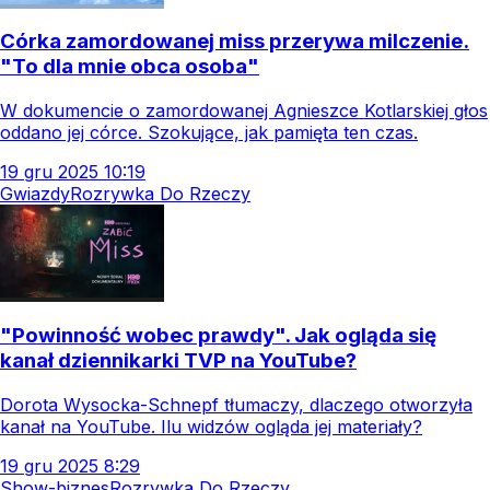
Córka zamordowanej miss przerywa milczenie.
"To dla mnie obca osoba"
W dokumencie o zamordowanej Agnieszce Kotlarskiej głos
oddano jej córce. Szokujące, jak pamięta ten czas.
19
gru
2025
10:19
Gwiazdy
Rozrywka Do Rzeczy
"Powinność wobec prawdy". Jak ogląda się
kanał dziennikarki TVP na YouTube?
Dorota Wysocka-Schnepf tłumaczy, dlaczego otworzyła
kanał na YouTube. Ilu widzów ogląda jej materiały?
19
gru
2025
8:29
Show-biznes
Rozrywka Do Rzeczy