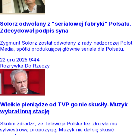
Solorz odwołany z "serialowej fabryki" Polsatu.
Zdecydował podpis syna
Zygmunt Solorz został odwołany z rady nadzorczej Polot
Media, spółki produkującej głównie seriale dla Polsatu.
22
gru
2025
9:44
Rozrywka Do Rzeczy
Wielkie pieniądze od TVP go nie skusiły. Muzyk
wybrał inną stację
Skolim zdradził, że Telewizja Polska też złożyła mu
sylwestrową propozycję. Muzyk nie dał się skusić