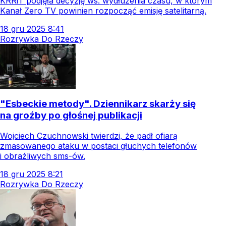
KRRiT podjęła decyzję ws. wydłużenia czasu, w którym
Kanał Zero TV powinien rozpocząć emisję satelitarną.
18
gru
2025
8:41
Rozrywka Do Rzeczy
"Esbeckie metody". Dziennikarz skarży się
na groźby po głośnej publikacji
Wojciech Czuchnowski twierdzi, że padł ofiarą
zmasowanego ataku w postaci głuchych telefonów
i obraźliwych sms-ów.
18
gru
2025
8:21
Rozrywka Do Rzeczy