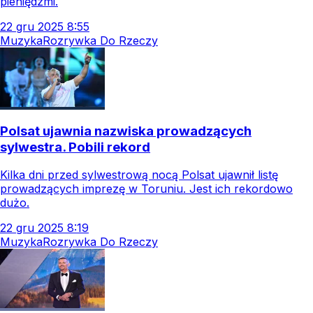
pieniędzmi.
22
gru
2025
8:55
Muzyka
Rozrywka Do Rzeczy
Polsat ujawnia nazwiska prowadzących
sylwestra. Pobili rekord
Kilka dni przed sylwestrową nocą Polsat ujawnił listę
prowadzących imprezę w Toruniu. Jest ich rekordowo
dużo.
22
gru
2025
8:19
Muzyka
Rozrywka Do Rzeczy