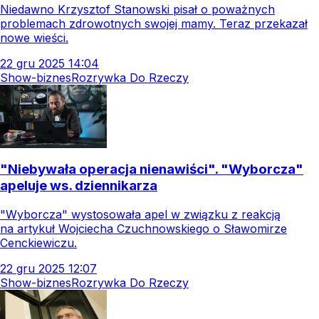
Niedawno Krzysztof Stanowski pisał o poważnych
problemach zdrowotnych swojej mamy. Teraz przekazał
nowe wieści.
22
gru
2025
14:04
Show-biznes
Rozrywka Do Rzeczy
"Niebywała operacja nienawiści". "Wyborcza"
apeluje ws. dziennikarza
"Wyborcza" wystosowała apel w związku z reakcją
na artykuł Wojciecha Czuchnowskiego o Sławomirze
Cenckiewiczu.
22
gru
2025
12:07
Show-biznes
Rozrywka Do Rzeczy