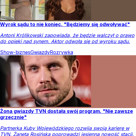
Wyrok sądu to nie koniec. "Będziemy się odwoływać"
Antoni Królikowski zapowiada, że będzie walczył o prawo
do opieki nad synem. Aktor odwoła się od wyroku sądu.
Show-biznes
Gwiazdy
Rozrywka
Żona gwiazdy TVN dostała swój program. "Nie zawsze
grzecznie"
Partnerka Kuby Wojewódzkiego rozwija swoją karierę w
TVN. Żaneta Rosińska poprowadzi jesienną nowość stacji.