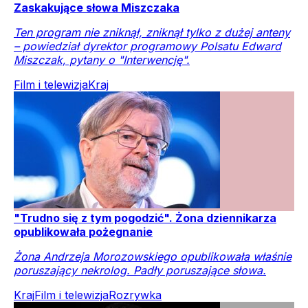
Zaskakujące słowa Miszczaka
Ten program nie zniknął, zniknął tylko z dużej anteny
– powiedział dyrektor programowy Polsatu Edward
Miszczak, pytany o "Interwencję".
Film i telewizja
Kraj
"Trudno się z tym pogodzić". Żona dziennikarza
opublikowała pożegnanie
Żona Andrzeja Morozowskiego opublikowała właśnie
poruszający nekrolog. Padły poruszające słowa.
Kraj
Film i telewizja
Rozrywka