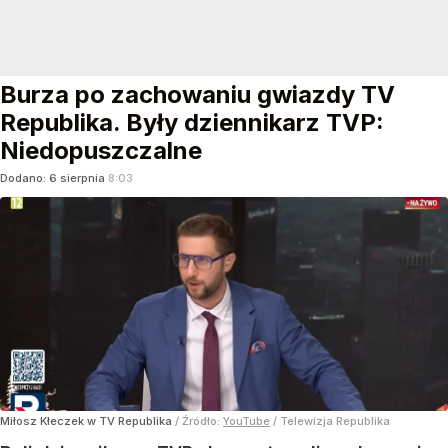
Burza po zachowaniu gwiazdy TV
Republika. Były dziennikarz TVP:
Niedopuszczalne
Dodano:
6
sierpnia
8:03
Miłosz Kłeczek w TV Republika
/ Źródło:
YouTube
/
Telewizja Republika