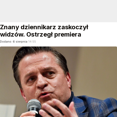
Znany dziennikarz zaskoczył
widzów. Ostrzegł premiera
Dodano:
6
sierpnia
14:55