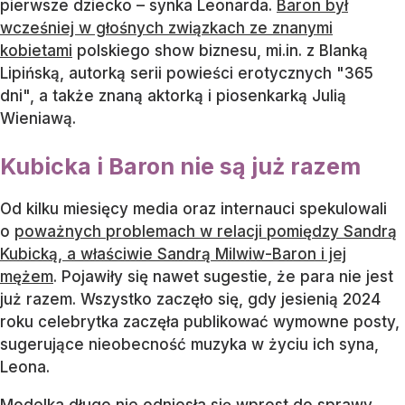
pierwsze dziecko – synka Leonarda.
Baron był
wcześniej w głośnych związkach ze znanymi
kobietami
polskiego show biznesu, mi.in. z Blanką
Lipińską, autorką serii powieści erotycznych "365
dni", a także znaną aktorką i piosenkarką Julią
Wieniawą.
Kubicka i Baron nie są już razem
Od kilku miesięcy media oraz internauci spekulowali
o
poważnych problemach w relacji pomiędzy Sandrą
Kubicką, a właściwie Sandrą Milwiw-Baron i jej
mężem
. Pojawiły się nawet sugestie, że para nie jest
już razem. Wszystko zaczęło się, gdy jesienią 2024
roku celebrytka zaczęła publikować wymowne posty,
sugerujące nieobecność muzyka w życiu ich syna,
Leona.
Modelka długo nie odniosła się wprost do sprawy,