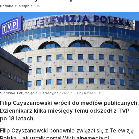
Dodano:
6
sierpnia
8:15
Siedziba TVP, zdjęcie ilustracyjne
/ Źródło:
PAP
/
Rafał Guz
Filip Czyszanowski wrócił do mediów publicznych.
Dziennikarz kilka miesięcy temu odszedł z TVP
po 18 latach.
Filip Czyszanowski ponownie związał się z Telewizją
Polską. Jak ustalił portal Wirtualnemedia.pl,