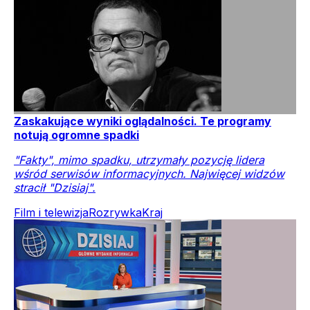
Zaskakujące wyniki oglądalności. Te programy
notują ogromne spadki
"Fakty", mimo spadku, utrzymały pozycję lidera
wśród serwisów informacyjnych. Najwięcej widzów
stracił "Dzisiaj".
Film i telewizja
Rozrywka
Kraj