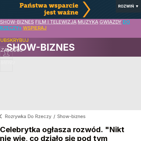
ROZWIŃ
▼
SHOW-BIZNES
FILM I TELEWIZJA
MUZYKA
GWIAZDY
DO
RZECZY+
WSPIERAJ
SUBSKRYBUJ
SHOW-BIZNES
ZALOGUJ
MENU
Rozrywka Do Rzeczy
/
Show-biznes
Celebrytka ogłasza rozwód. "Nikt
nie wie, co działo się pod tym