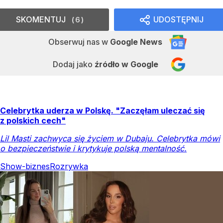
SKOMENTUJ
UDOSTĘPNIJ
6
Obserwuj nas
w
Google News
Dodaj jako
źródło w Google
Celebrytka uderza w Polskę. "Zaczęłam uleczać się
z polskich cech"
Lil Masti zachwyca się życiem w Dubaju. Celebrytka mówi
o bezpieczeństwie i krytykuje polską mentalność.
Show-biznes
Rozrywka