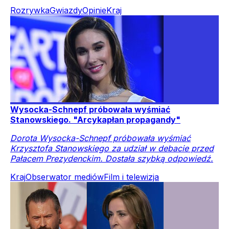
Rozrywka
Gwiazdy
Opinie
Kraj
Wysocka-Schnepf próbowała wyśmiać
Stanowskiego. "Arcykapłan propagandy"
Dorota Wysocka-Schnepf próbowała wyśmiać
Krzysztofa Stanowskiego za udział w debacie przed
Pałacem Prezydenckim. Dostała szybką odpowiedź.
Kraj
Obserwator mediów
Film i telewizja