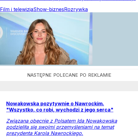
Film i telewizja
Show-biznes
Rozrywka
Nowakowska pozytywnie o Nawrockim.
"Wszystko, co robi, wychodzi z jego serca"
Związana obecnie z Polsatem Ida Nowakowska
podzieliła się swoimi przemyśleniami na temat
prezydenta Karola Nawrockiego.