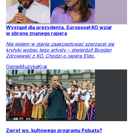
Wystąpił dla prezydenta. Europoseł KO wziął
w obronę znanego rapera
Nie jestem w stanie zaakceptować szerzącej się
krytyki wobec tego artysty – stwierdził Bogdan
Zdrojewski z KO. Chodzi o rapera Eldo.
Opinie
Muzyka
Kraj
Zwrot ws. kultowego programu Polsatu?