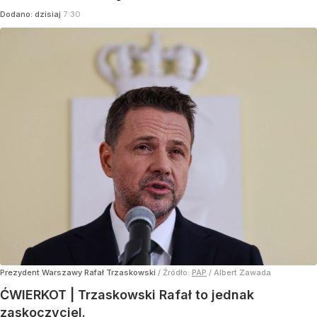
Dodano:
dzisiaj
7:30
Prezydent Warszawy Rafał Trzaskowski
/ Źródło:
PAP
/
Albert Zawada
ĆWIERKOT | Trzaskowski Rafał to jednak
zaskoczyciel.