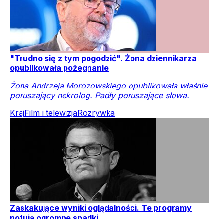
"Trudno się z tym pogodzić". Żona dziennikarza
opublikowała pożegnanie
Żona Andrzeja Morozowskiego opublikowała właśnie
poruszający nekrolog. Padły poruszające słowa.
Kraj
Film i telewizja
Rozrywka
Zaskakujące wyniki oglądalności. Te programy
notują ogromne spadki