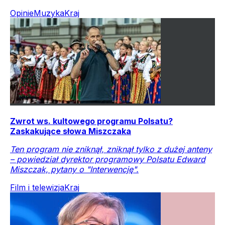
Opinie
Muzyka
Kraj
Zwrot ws. kultowego programu Polsatu?
Zaskakujące słowa Miszczaka
Ten program nie zniknął, zniknął tylko z dużej anteny
– powiedział dyrektor programowy Polsatu Edward
Miszczak, pytany o "Interwencję".
Film i telewizja
Kraj