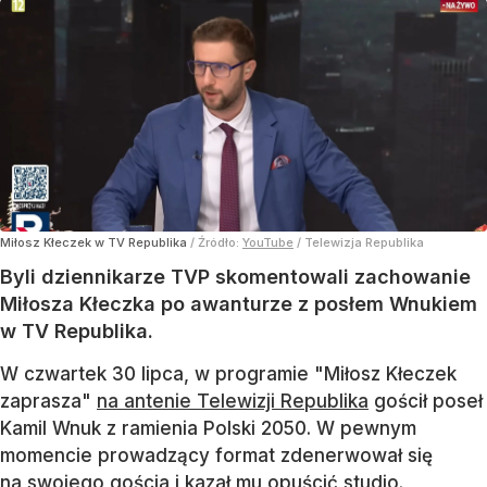
Miłosz Kłeczek w TV Republika
/ Źródło:
YouTube
/
Telewizja Republika
Byli dziennikarze TVP skomentowali zachowanie
Miłosza Kłeczka po awanturze z posłem Wnukiem
w TV Republika.
W czwartek 30 lipca, w programie "Miłosz Kłeczek
zaprasza"
na antenie Telewizji Republika
gościł poseł
Kamil Wnuk z ramienia Polski 2050. W pewnym
momencie prowadzący format zdenerwował się
na swojego gościa i kazał mu opuścić studio.