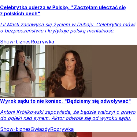
Celebrytka uderza w Polskę. "Zaczęłam uleczać się
z polskich cech"
Lil Masti zachwyca się życiem w Dubaju. Celebrytka mówi
o bezpieczeństwie i krytykuje polską mentalność.
Show-biznes
Rozrywka
Wyrok sądu to nie koniec. "Będziemy się odwoływać"
Antoni Królikowski zapowiada, że będzie walczył o prawo
do opieki nad synem. Aktor odwoła się od wyroku sądu.
Show-biznes
Gwiazdy
Rozrywka