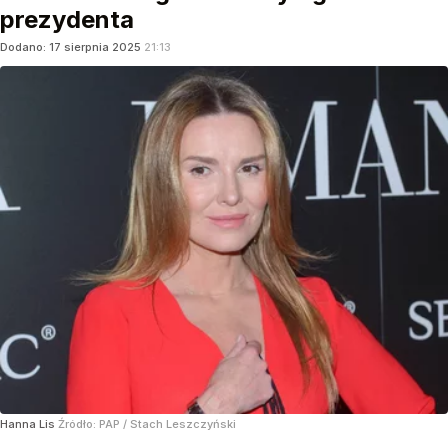
prezydenta
Dodano:
17
sierpnia
2025
21:13
Hanna Lis
Źródło:
PAP
/
Stach Leszczyński