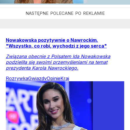
Nowakowska pozytywnie o Nawrockim.
"Wszystko, co robi, wychodzi z jego serca"
Związana obecnie z Polsatem Ida Nowakowska
podzieliła się swoimi przemyśleniami na temat
prezydenta Karola Nawrockiego.
Rozrywka
Gwiazdy
Opinie
Kraj