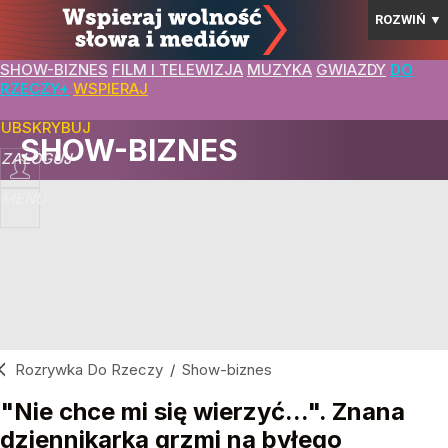
ROZWIŃ
▼
SHOW-BIZNES
FILM I TELEWIZJA
MUZYKA
GWIAZDY
DO
RZECZY+
WSPIERAJ
SUBSKRYBUJ
SHOW-BIZNES
ZALOGUJ
MENU
Rozrywka Do Rzeczy
/
Show-biznes
"Nie chce mi się wierzyć...". Znana
dziennikarka grzmi na byłego