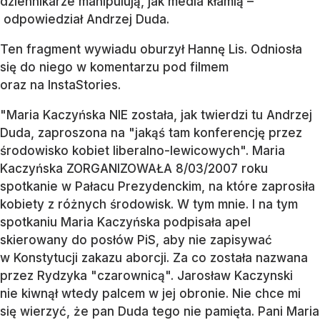
dziennikarze manipulują, jak media kłamią –
odpowiedział Andrzej Duda.
Ten fragment wywiadu oburzył Hannę Lis. Odniosła
się do niego w komentarzu pod filmem
oraz na InstaStories.
"Maria Kaczyńska NIE została, jak twierdzi tu Andrzej
Duda, zaproszona na "jakąś tam konferencję przez
środowisko kobiet liberalno-lewicowych". Maria
Kaczyńska ZORGANIZOWAŁA 8/03/2007 roku
spotkanie w Pałacu Prezydenckim, na które zaprosiła
kobiety z różnych środowisk. W tym mnie. I na tym
spotkaniu Maria Kaczyńska podpisała apel
skierowany do posłów PiS, aby nie zapisywać
w Konstytucji zakazu aborcji. Za co została nazwana
przez Rydzyka "czarownicą". Jarosław Kaczynski
nie kiwnął wtedy palcem w jej obronie. Nie chce mi
się wierzyć, że pan Duda tego nie pamięta. Pani Maria