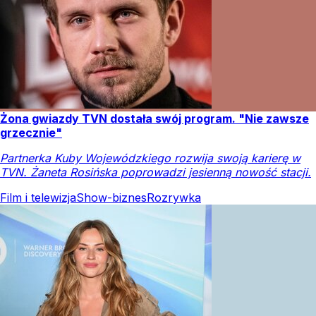
Żona gwiazdy TVN dostała swój program. "Nie zawsze
grzecznie"
Partnerka Kuby Wojewódzkiego rozwija swoją karierę w
TVN. Żaneta Rosińska poprowadzi jesienną nowość stacji.
Film i telewizja
Show-biznes
Rozrywka