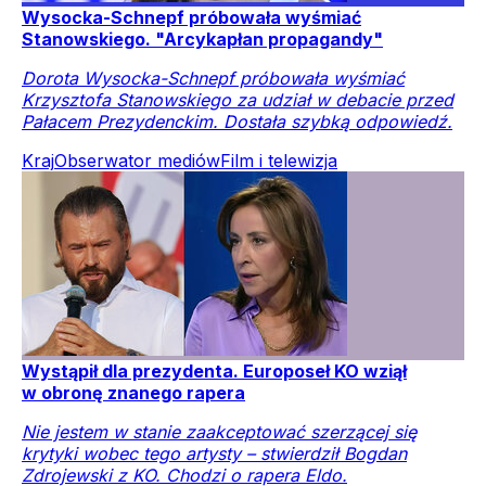
Wysocka-Schnepf próbowała wyśmiać
Stanowskiego. "Arcykapłan propagandy"
Dorota Wysocka-Schnepf próbowała wyśmiać
Krzysztofa Stanowskiego za udział w debacie przed
Pałacem Prezydenckim. Dostała szybką odpowiedź.
Kraj
Obserwator mediów
Film i telewizja
Wystąpił dla prezydenta. Europoseł KO wziął
w obronę znanego rapera
Nie jestem w stanie zaakceptować szerzącej się
krytyki wobec tego artysty – stwierdził Bogdan
Zdrojewski z KO. Chodzi o rapera Eldo.