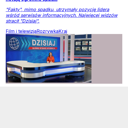
"Fakty", mimo spadku, utrzymały pozycję lidera
wśród serwisów informacyjnych. Najwięcej widzów
stracił "Dzisiaj".
Film i telewizja
Rozrywka
Kraj