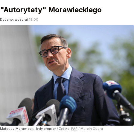
"Autorytety" Morawieckiego
Dodano:
wczoraj
19:00
Mateusz Morawiecki, były premier
/ Źródło:
PAP
/
Marcin Obara