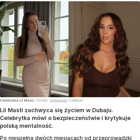
Celebrytka Lil Masti
/ Źródło:
Instagram
/
LilMasti
Lil Masti zachwyca się życiem w Dubaju.
Celebrytka mówi o bezpieczeństwie i krytykuje
polską mentalność.
Po niespełna dwóch miesiącach od przeprowadzki