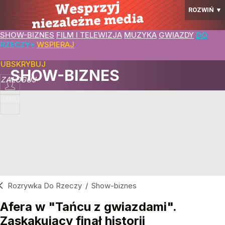
ROZWIŃ
▼
SHOW-BIZNES
FILM I TELEWIZJA
MUZYKA
GWIAZDY
DO
RZECZY+
WSPIERAJ
SUBSKRYBUJ
SHOW-BIZNES
ZALOGUJ
MENU
Rozrywka Do Rzeczy
/
Show-biznes
Afera w "Tańcu z gwiazdami".
Zaskakujący finał historii