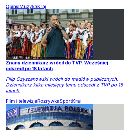
Opinie
Muzyka
Kraj
Znany dziennikarz wrócił do TVP. Wcześniej
odszedł po 18 latach
Filip Czyszanowski wrócił do mediów publicznych.
Dziennikarz kilka miesięcy temu odszedł z TVP po 18
latach.
Film i telewizja
Rozrywka
Sport
Kraj