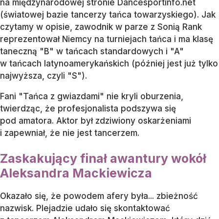
na międzynarodowej stronie Dancesportinfo.net
(światowej bazie tancerzy tańca towarzyskiego). Jak
czytamy w opisie, zawodnik w parze z Sonią Rank
reprezentował Niemcy na turniejach tańca i ma klasę
taneczną "B" w tańcach standardowych i "A"
w tańcach latynoamerykańskich (później jest już tylko
najwyższa, czyli "S").
Fani "Tańca z gwiazdami" nie kryli oburzenia,
twierdząc, że profesjonalista podszywa się
pod amatora. Aktor był zdziwiony oskarżeniami
i zapewniał, że nie jest tancerzem.
Zaskakujący finał awantury wokół
Aleksandra Mackiewicza
Okazało się, że powodem afery była... zbieżność
nazwisk. Plejadzie udało się skontaktować