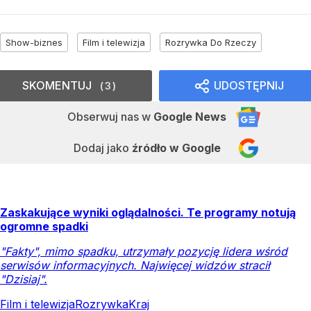
Show-biznes
Film i telewizja
Rozrywka Do Rzeczy
SKOMENTUJ
UDOSTĘPNIJ
3
Obserwuj nas
w
Google News
Dodaj jako
źródło w Google
Zaskakujące wyniki oglądalności. Te programy notują
ogromne spadki
"Fakty", mimo spadku, utrzymały pozycję lidera wśród
serwisów informacyjnych. Najwięcej widzów stracił
"Dzisiaj".
Film i telewizja
Rozrywka
Kraj