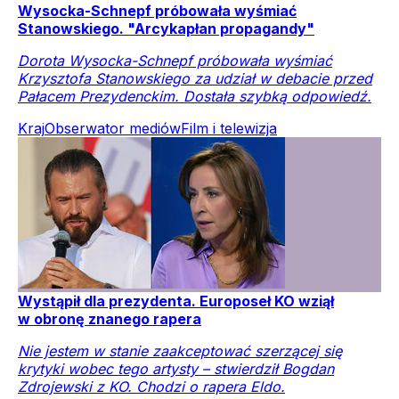
Wysocka-Schnepf próbowała wyśmiać
Stanowskiego. "Arcykapłan propagandy"
Dorota Wysocka-Schnepf próbowała wyśmiać
Krzysztofa Stanowskiego za udział w debacie przed
Pałacem Prezydenckim. Dostała szybką odpowiedź.
Kraj
Obserwator mediów
Film i telewizja
Wystąpił dla prezydenta. Europoseł KO wziął
w obronę znanego rapera
Nie jestem w stanie zaakceptować szerzącej się
krytyki wobec tego artysty – stwierdził Bogdan
Zdrojewski z KO. Chodzi o rapera Eldo.