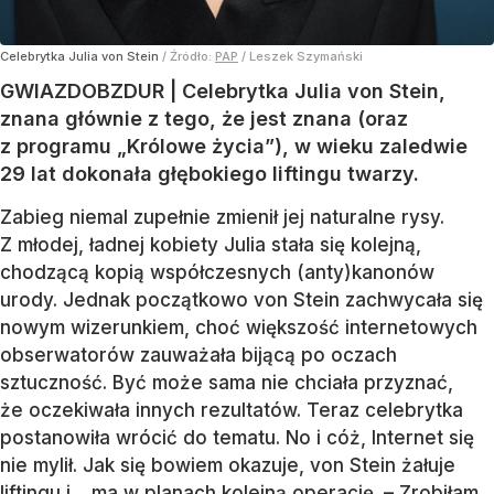
Celebrytka Julia von Stein
/ Źródło:
PAP
/
Leszek Szymański
GWIAZDOBZDUR | Celebrytka Julia von Stein,
znana głównie z tego, że jest znana (oraz
z programu „Królowe życia”), w wieku zaledwie
29 lat dokonała głębokiego liftingu twarzy.
Zabieg niemal zupełnie zmienił jej naturalne rysy.
Z młodej, ładnej kobiety Julia stała się kolejną,
chodzącą kopią współczesnych (anty)kanonów
urody. Jednak początkowo von Stein zachwycała się
nowym wizerunkiem, choć większość internetowych
obserwatorów zauważała bijącą po oczach
sztuczność. Być może sama nie chciała przyznać,
że oczekiwała innych rezultatów. Teraz celebrytka
postanowiła wrócić do tematu. No i cóż, Internet się
nie mylił. Jak się bowiem okazuje, von Stein żałuje
liftingu i… ma w planach kolejną operację. – Zrobiłam