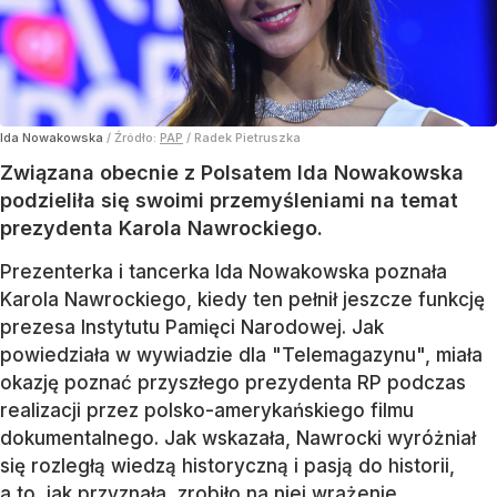
Ida Nowakowska
/ Źródło:
PAP
/
Radek Pietruszka
Związana obecnie z Polsatem Ida Nowakowska
podzieliła się swoimi przemyśleniami na temat
prezydenta Karola Nawrockiego.
Prezenterka i tancerka Ida Nowakowska poznała
Karola Nawrockiego, kiedy ten pełnił jeszcze funkcję
prezesa Instytutu Pamięci Narodowej. Jak
powiedziała w wywiadzie dla "Telemagazynu", miała
okazję poznać przyszłego prezydenta RP podczas
realizacji przez polsko-amerykańskiego filmu
dokumentalnego. Jak wskazała, Nawrocki wyróżniał
się rozległą wiedzą historyczną i pasją do historii,
a to, jak przyznała, zrobiło na niej wrażenie.