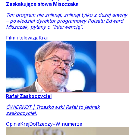
Zaskakujące słowa Miszczaka
Ten program nie zniknął, zniknął tylko z dużej anteny
– powiedział dyrektor programowy Polsatu Edward
Miszczak, pytany o "Interwencję".
Film i telewizja
Kraj
Rafał Zaskoczyciel
ĆWIERKOT | Trzaskowski Rafał to jednak
zaskoczyciel.
Opinie
Kraj
DoRzeczy+
W numerze