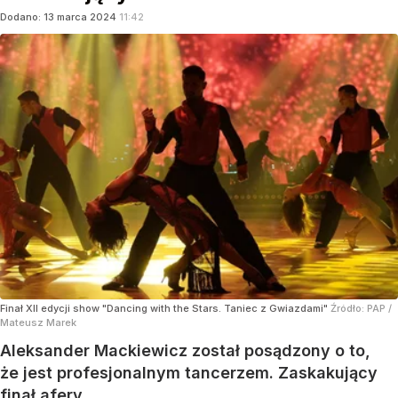
Dodano:
13
marca
2024
11:42
Finał XII edycji show "Dancing with the Stars. Taniec z Gwiazdami"
Źródło:
PAP
/
Mateusz Marek
Aleksander Mackiewicz został posądzony o to,
że jest profesjonalnym tancerzem. Zaskakujący
finał afery.