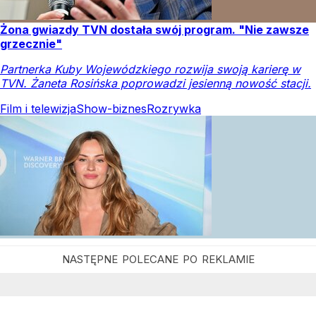
Żona gwiazdy TVN dostała swój program. "Nie zawsze
grzecznie"
Partnerka Kuby Wojewódzkiego rozwija swoją karierę w
TVN. Żaneta Rosińska poprowadzi jesienną nowość stacji.
Film i telewizja
Show-biznes
Rozrywka