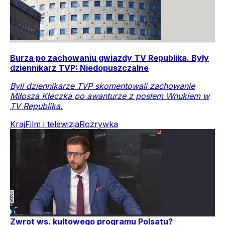
Burza po zachowaniu gwiazdy TV Republika. Były
dziennikarz TVP: Niedopuszczalne
Byli dziennikarze TVP skomentowali zachowanie
Miłosza Kłeczka po awanturze z posłem Wnukiem w
TV Republika.
Kraj
Film i telewizja
Rozrywka
Zwrot ws. kultowego programu Polsatu?