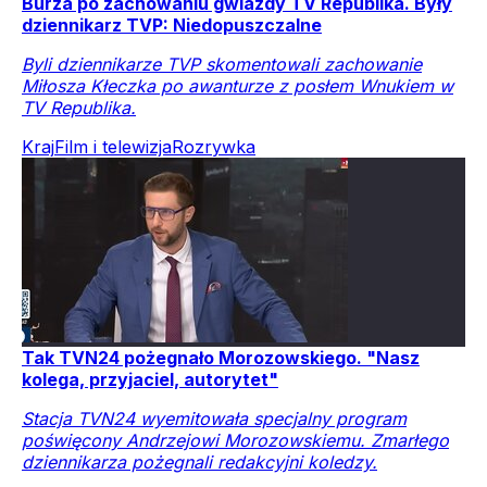
Burza po zachowaniu gwiazdy TV Republika. Były
dziennikarz TVP: Niedopuszczalne
Byli dziennikarze TVP skomentowali zachowanie
Miłosza Kłeczka po awanturze z posłem Wnukiem w
TV Republika.
Kraj
Film i telewizja
Rozrywka
Tak TVN24 pożegnało Morozowskiego. "Nasz
kolega, przyjaciel, autorytet"
Stacja TVN24 wyemitowała specjalny program
poświęcony Andrzejowi Morozowskiemu. Zmarłego
dziennikarza pożegnali redakcyjni koledzy.