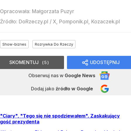
Opracowała:
Małgorzata Puzyr
Źródło:
DoRzeczy.pl
/
X, Pomponik.pl, Kozaczek.pl
Show-biznes
Rozrywka Do Rzeczy
SKOMENTUJ
UDOSTĘPNIJ
5
Obserwuj nas
w
Google News
Dodaj jako
źródło w Google
"Ciary", "Tego się nie spodziewałem". Zaskakujący
gość prezydenta