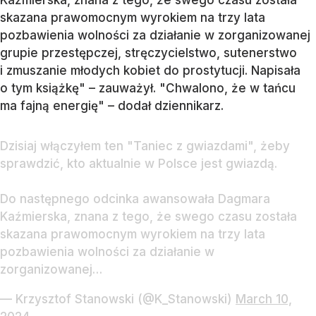
skazana prawomocnym wyrokiem na trzy lata
pozbawienia wolności za działanie w zorganizowanej
grupie przestępczej, stręczycielstwo, sutenerstwo
i zmuszanie młodych kobiet do prostytucji. Napisała
o tym książkę" – zauważył. "Chwalono, że w tańcu
ma fajną energię" – dodał dziennikarz.
Dzisiaj włączyłem ten "Taniec z gwiazdami", żeby
sprawdzić, kto aktualnie w Polsce jest gwiazdą.
Do następnego odcinka awansowała Dagmara
Kaźmierska, znana z tego, że swego czasu została
skazana prawomocnym wyrokiem na trzy lata
pozbawienia wolności za działanie w
zorganizowanej…
— Krzysztof Stanowski (@K_Stanowski)
March 10,