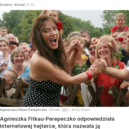
Dodano:
dzisiaj
10:34
Agnieszka Fitkau Perepeczko
/ Źródło:
PAP
/
Jerzy Undro
Agnieszka Fitkau-Perepeczko odpowiedziała
internetowej hejterce, która nazwała ją