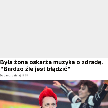
Była żona oskarża muzyka o zdradę.
"Bardzo źle jest błądzić"
Dodano:
dzisiaj
11:25