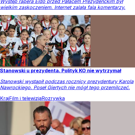
Występ rapera Eldo przed Pałacem Prezydenckim był
wielkim zaskoczeniem. Internet zalała fala komentarzy.
Stanowski u prezydenta. Polityk KO nie wytrzymał
Stanowski wystąpił podczas rocznicy prezydentury Karola
Nawrockiego. Poseł Giertych nie mógł tego przemilczeć.
Kraj
Film i telewizja
Rozrywka