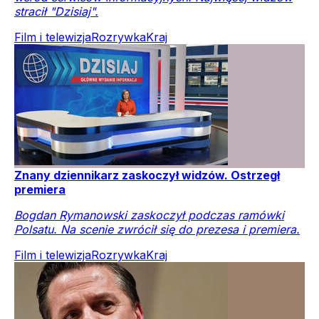
stracił "Dzisiaj".
Film i telewizja
Rozrywka
Kraj
Znany dziennikarz zaskoczył widzów. Ostrzegł
premiera
Bogdan Rymanowski zaskoczył podczas ramówki
Polsatu. Na scenie zwrócił się do prezesa i premiera.
Film i telewizja
Rozrywka
Kraj