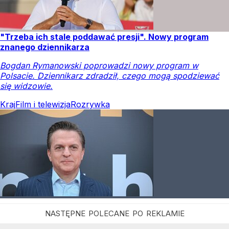
"Trzeba ich stale poddawać presji". Nowy program
znanego dziennikarza
Bogdan Rymanowski poprowadzi nowy program w
Polsacie. Dziennikarz zdradził, czego mogą spodziewać
się widzowie.
Kraj
Film i telewizja
Rozrywka