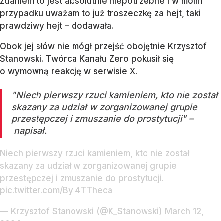
zdaniem to jest absolutnie niepotrzebne i w moim
przypadku uważam to już troszeczkę za hejt, taki
prawdziwy hejt – dodawała.
Obok jej słów nie mógł przejść obojętnie Krzysztof
Stanowski. Twórca Kanału Zero pokusił się
o wymowną reakcję w serwisie X.
"Niech pierwszy rzuci kamieniem, kto nie został
skazany za udział w zorganizowanej grupie
przestępczej i zmuszanie do prostytucji" –
napisał.
Niech pierwszy rzuci kamieniem, kto nie został
skazany za udział w zorganizowanej grupie
przestępczej i zmuszanie do prostytucji.
pic.twitter.com/Byl4TTheca
— Krzysztof Stanowski (@K_Stanowski)
March 12,