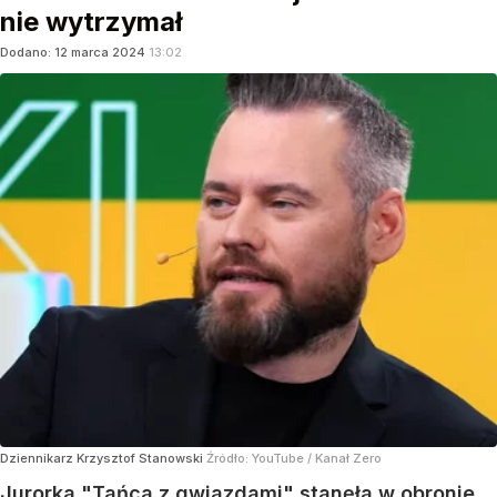
nie wytrzymał
Dodano:
12
marca
2024
13:02
Dziennikarz Krzysztof Stanowski
Źródło:
YouTube
/
Kanał Zero
Jurorka "Tańca z gwiazdami" stanęła w obronie