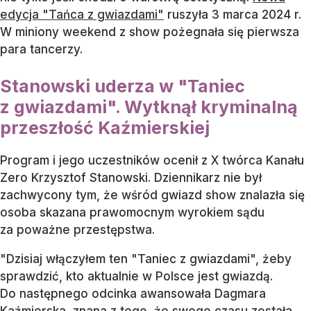
edycja "Tańca z gwiazdami"
ruszyła 3 marca 2024 r
.
W miniony weekend z show pożegnała się pierwsza
para tancerzy.
Stanowski uderza w "Taniec
z gwiazdami". Wytknął kryminalną
przeszłość Kaźmierskiej
Program i jego uczestników ocenił z X twórca Kanału
Zero Krzysztof Stanowski. Dziennikarz nie był
zachwycony tym, że wśród gwiazd show znalazła się
osoba skazana prawomocnym wyrokiem sądu
za poważne przestępstwa.
"Dzisiaj włączyłem ten "Taniec z gwiazdami", żeby
sprawdzić, kto aktualnie w Polsce jest gwiazdą.
Do następnego odcinka awansowała Dagmara
Kaźmierska, znana z tego, że swego czasu została