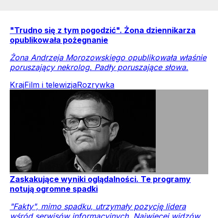
"Trudno się z tym pogodzić". Żona dziennikarza
opublikowała pożegnanie
Żona Andrzeja Morozowskiego opublikowała właśnie
poruszający nekrolog. Padły poruszające słowa.
Kraj
Film i telewizja
Rozrywka
Zaskakujące wyniki oglądalności. Te programy
notują ogromne spadki
"Fakty", mimo spadku, utrzymały pozycję lidera
wśród serwisów informacyjnych. Najwięcej widzów