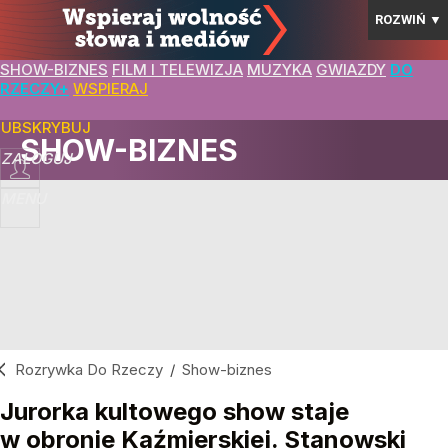
ROZWIŃ
▼
SHOW-BIZNES
FILM I TELEWIZJA
MUZYKA
GWIAZDY
DO
RZECZY+
WSPIERAJ
SUBSKRYBUJ
SHOW-BIZNES
ZALOGUJ
MENU
Rozrywka Do Rzeczy
/
Show-biznes
Jurorka kultowego show staje
w obronie Kaźmierskiej. Stanowski