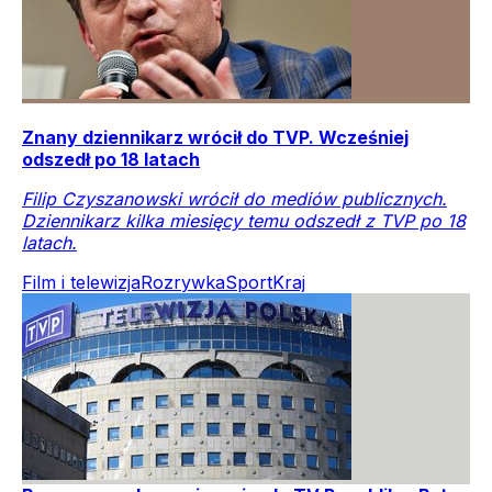
Znany dziennikarz wrócił do TVP. Wcześniej
odszedł po 18 latach
Filip Czyszanowski wrócił do mediów publicznych.
Dziennikarz kilka miesięcy temu odszedł z TVP po 18
latach.
Film i telewizja
Rozrywka
Sport
Kraj