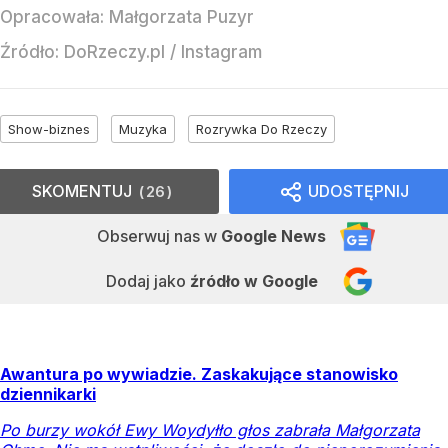
Opracowała:
Małgorzata Puzyr
Źródło:
DoRzeczy.pl
/
Instagram
Show-biznes
Muzyka
Rozrywka Do Rzeczy
SKOMENTUJ
UDOSTĘPNIJ
26
Obserwuj nas
w
Google News
Dodaj jako
źródło w Google
Awantura po wywiadzie. Zaskakujące stanowisko
dziennikarki
Po burzy wokół Ewy Woydyłło głos zabrała Małgorzata