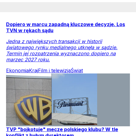
Dopiero w marcu zapadną kluczowe decyzje. Los
TVN w rękach sądu
Jedna z największych transakcji w historii
światowego rynku medialnego utknęła w sądzie.
Termin jej rozpatrzenia wyznaczono dopiero na
marzec 2027 roku.
Ekonomia
Kraj
Film i telewizja
Świat
TVP "bojkotuje" mecze polskiego klubu? W tle
konflikt z byłym dyrektorem