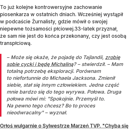
To już kolejne kontrowersyjne zachowanie
piosenkarza w ostatnich dniach. Wcześniej wystąpił
w podcaście Żurnalisty, gdzie mówił o swojej
niepewne tożsamości płciowej.33-latek przyznał,
że sam nie jest do końca przekonany, czy jest osobą
transpłciową.
– Może się okaże, że pojadę do Tajlandii,
zrobię
sobie cycki i będę Michaliną
? – stwierdził. – Mam
totalną potrzebę eksploracji. Porównam
to niefortunnie do Michaela Jacksona. Zmienił
siebie, stał się innym człowiekiem. Jedna część
mnie bardzo się do tego wyrywa. Połowa. Druga
połowa mówi mi: "Spokojnie. Przemyśl to.
Na pewno tego chcesz? Bo to proces
nieodwracalny" – wyznał.
Orłoś wulgarnie o Sylwestrze Marzeń TVP. "Chyba się