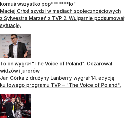
komuś wszystko pop*******ło"
Maciej Orłoś szydzi w mediach społecznościowych
z Sylwestra Marzeń z TVP 2. Wulgarnie podsumował
sytuację.
To on wygrał "The Voice of Poland". Oczarował
widzów i jurorów
Jan Górka z drużyny Lanberry wygrał 14. edycję
kultowego programu TVP – "The Voice of Poland".