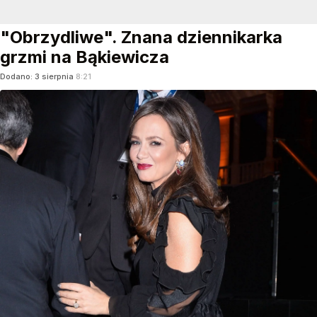
"Obrzydliwe". Znana dziennikarka
grzmi na Bąkiewicza
Dodano:
3
sierpnia
8:21