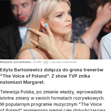
Margaret, piosenkarka
/ Źródło:
PAP
/
Leszek Szymański
Edyta Bartosiewicz dołącza do grona trenerów
"The Voice of Poland". Z show TVP znika
natomiast Margaret.
Telewizja Polska, po zmianie władzy, wprowadziła
istotne zmiany w swoich formatach rozrywkowych.
W popularnym programie muzycznym "The Voice
of Poland" wymieniono niemal całą dotychczasową