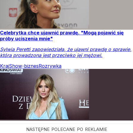
Celebrytka chce ujawnić prawdę. "Mogą pojawić się
próby uciszenia mnie"
Sylwia Peretti zapowiedziała, że ujawni prawdę o sprawie,
która prowadzona jest przeciwko jej mężowi.
Kraj
Show-biznes
Rozrywka