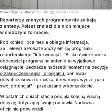
Polsat, zdjęcie ilustracyjne
/ Źródło:
PAP
/
Albert Zawada
Reporterzy znanych programów nie znikają
z anteny. Polsat znalazł dla nich miejsce
w śledczym formacie.
Pod koniec lipca media obiegła informacja,
że Telewizja Polsat kończy emisję programu
reporterskiego "Interwencja". "Blisko ćwierć wieku
obecności programu na antenie to wyjątkowe
osiągnięcie. Jednakże nadszedł moment na
decyzję
o zakończeniu emisji programu
, ponieważ
dotychczasowa formuła »Interwencji« wyczerpała
swój potencjał" – przekazano w komunikacie.
W ostatnich dniach stacja podjęła kolejną ważną
decyzję dotyczącą swojej ramówki. Nadawca
oficjalnie potwierdził