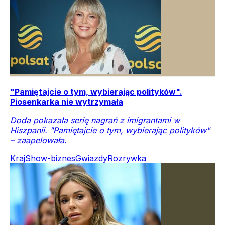
"Pamiętajcie o tym, wybierając polityków".
Piosenkarka nie wytrzymała
Doda pokazała serię nagrań z imigrantami w
Hiszpanii. "Pamiętajcie o tym, wybierając polityków"
– zaapelowała.
Kraj
Show-biznes
Gwiazdy
Rozrywka