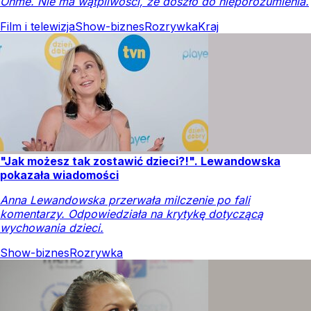
Ohme. Nie ma wątpliwości, że doszło do nieporozumienia.
Film i telewizja
Show-biznes
Rozrywka
Kraj
"Jak możesz tak zostawić dzieci?!". Lewandowska
pokazała wiadomości
Anna Lewandowska przerwała milczenie po fali
komentarzy. Odpowiedziała na krytykę dotyczącą
wychowania dzieci.
Show-biznes
Rozrywka