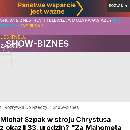
ROZWIŃ
▼
SHOW-BIZNES
FILM I TELEWIZJA
MUZYKA
GWIAZDY
DO
RZECZY+
WSPIERAJ
SUBSKRYBUJ
SHOW-BIZNES
ZALOGUJ
MENU
Rozrywka Do Rzeczy
/
Show-biznes
Michał Szpak w stroju Chrystusa
z okazji 33. urodzin? "Za Mahometa