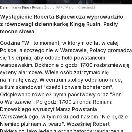
Dziennikarka Kinga Rusin
/ Źródło:
PAP
/
Marcin Kmieciński
Wystąpienie Roberta Bąkiewicza wyprowadziło
z równowagi dziennikarkę Kingę Rusin. Padły
mocne słowa.
Godzina "W" to moment, w którym od lat w całej
Polsce, a szczególnie w Warszawie, Polacy gromadzą
się 1 sierpnia, aby oddać hołd powstańcom
warszawskim. Dokładnie o godz. 17:00 rozbrzmiewają
syreny alarmowe. Wiele osób zatrzymało się
na minutę ciszy. W centrum stolicy odpalono race,
a tłum skandował "cześć i chwała bohaterom".
Odśpiewano również hymn państwowy oraz "Sen
o Warszawie". Po godz. 17:00 z ronda Romana
Dmowskiego wyruszył Marsz Powstania
Warszawskiego, w tym roku pod hasłem "Nie będzie
Niemiec pluł nam w twarz". Wcześniej Robert
Bąkiewicz, jako jeden z organizatorów wydarzenia,