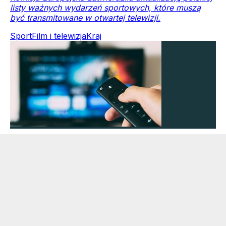
listy ważnych wydarzeń sportowych, które muszą
być transmitowane w otwartej telewizji.
Sport
Film i telewizja
Kraj