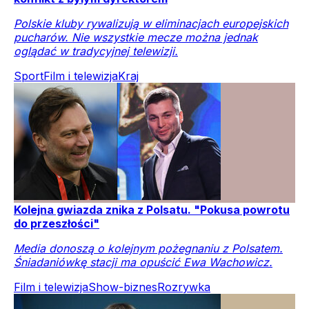
Polskie kluby rywalizują w eliminacjach europejskich
pucharów. Nie wszystkie mecze można jednak
oglądać w tradycyjnej telewizji.
Sport
Film i telewizja
Kraj
Kolejna gwiazda znika z Polsatu. "Pokusa powrotu
do przeszłości"
Media donoszą o kolejnym pożegnaniu z Polsatem.
Śniadaniówkę stacji ma opuścić Ewa Wachowicz.
Film i telewizja
Show-biznes
Rozrywka