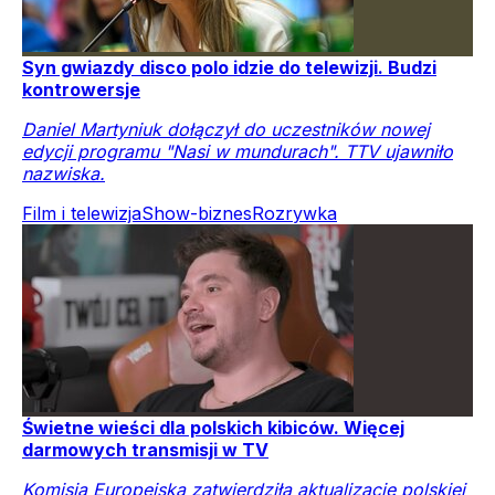
Syn gwiazdy disco polo idzie do telewizji. Budzi
kontrowersje
Daniel Martyniuk dołączył do uczestników nowej
edycji programu "Nasi w mundurach". TTV ujawniło
nazwiska.
Film i telewizja
Show-biznes
Rozrywka
Świetne wieści dla polskich kibiców. Więcej
darmowych transmisji w TV
Komisja Europejska zatwierdziła aktualizację polskiej