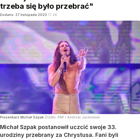
trzeba się było przebrać"
Dodano:
27
listopada
2023
17:26
Piosenkarz Michał Szpak
Źródło:
PAP
/
Andrzej Jackowski
Michał Szpak postanowił uczcić swoje 33.
urodziny przebrany za Chrystusa. Fani byli