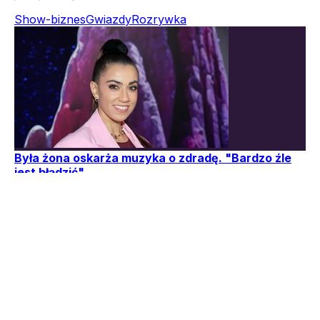
Show-biznes
Gwiazdy
Rozrywka
Była żona oskarża muzyka o zdradę. "Bardzo źle
jest błądzić"
Mandaryna przerwała milczenie po oskarżeniach Poli
Wiśniewskiej o zdradę małżeńską.