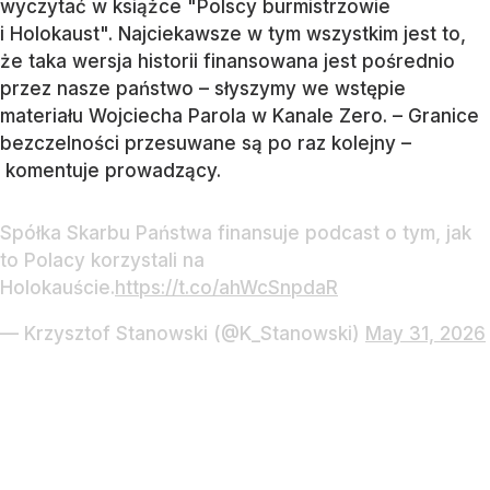
wyczytać w książce "Polscy burmistrzowie
i Holokaust". Najciekawsze w tym wszystkim jest to,
że taka wersja historii finansowana jest pośrednio
przez nasze państwo – słyszymy we wstępie
materiału Wojciecha Parola w Kanale Zero. – Granice
bezczelności przesuwane są po raz kolejny –
komentuje prowadzący.
Spółka Skarbu Państwa finansuje podcast o tym, jak
to Polacy korzystali na
Holokauście.
https://t.co/ahWcSnpdaR
— Krzysztof Stanowski (@K_Stanowski)
May 31, 2026