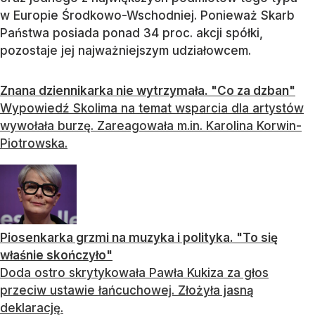
w Europie Środkowo-Wschodniej. Ponieważ Skarb
Państwa posiada ponad 34 proc. akcji spółki,
pozostaje jej najważniejszym udziałowcem.
Znana dziennikarka nie wytrzymała. "Co za dzban"
Wypowiedź Skolima na temat wsparcia dla artystów
wywołała burzę. Zareagowała m.in. Karolina Korwin-
Piotrowska.
Piosenkarka grzmi na muzyka i polityka. "To się
właśnie skończyło"
Doda ostro skrytykowała Pawła Kukiza za głos
przeciw ustawie łańcuchowej. Złożyła jasną
deklarację.