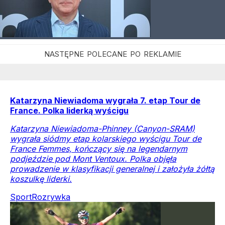
Katarzyna Niewiadoma wygrała 7. etap Tour de
France. Polka liderką wyścigu
Katarzyna Niewiadoma-Phinney (Canyon-SRAM)
wygrała siódmy etap kolarskiego wyścigu Tour de
France Femmes, kończący się na legendarnym
podjeździe pod Mont Ventoux. Polka objęła
prowadzenie w klasyfikacji generalnej i założyła żółtą
koszulkę liderki.
Sport
Rozrywka