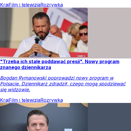
Kraj
Film i telewizja
Rozrywka
"Trzeba ich stale poddawać presji". Nowy program
znanego dziennikarza
Bogdan Rymanowski poprowadzi nowy program w
Polsacie. Dziennikarz zdradził, czego mogą spodziewać
się widzowie.
Kraj
Film i telewizja
Rozrywka