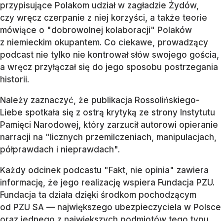
przypisujące Polakom udział w zagładzie Żydów,
czy wręcz czerpanie z niej korzyści, a także teorie
mówiące o "dobrowolnej kolaboracji" Polaków
z niemieckim okupantem. Co ciekawe, prowadzący
podcast nie tylko nie kontrował słów swojego gościa,
a wręcz przyłączał się do jego sposobu postrzegania
historii.
Należy zaznaczyć, że publikacja Rossolińskiego-
Liebe spotkała się z ostrą krytyką ze strony Instytutu
Pamięci Narodowej, który zarzucił autorowi opieranie
narracji na "licznych przemilczeniach, manipulacjach,
półprawdach i nieprawdach".
Każdy odcinek podcastu "Fakt, nie opinia" zawiera
informację, że jego realizację wspiera Fundacja PZU.
Fundacja ta działa dzięki środkom pochodzącym
od PZU SA — największego ubezpieczyciela w Polsce
oraz jednego z największych podmiotów tego typu