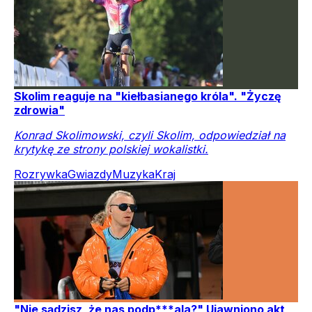
Skolim reaguje na "kiełbasianego króla". "Życzę
zdrowia"
Konrad Skolimowski, czyli Skolim, odpowiedział na
krytykę ze strony polskiej wokalistki.
Rozrywka
Gwiazdy
Muzyka
Kraj
"Nie sądzisz, że nas podp***ala?" Ujawniono akt