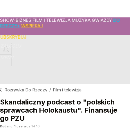
SHOW-BIZNES
FILM I TELEWIZJA
MUZYKA
GWIAZDY
DO
RZECZY+
WSPIERAJ
SUBSKRYBUJ
ZALOGUJ
MENU
Rozrywka Do Rzeczy
/
Film i telewizja
Skandaliczny podcast o "polskich
sprawcach Holokaustu". Finansuje
go PZU
Dodano:
1
czerwca
14:10