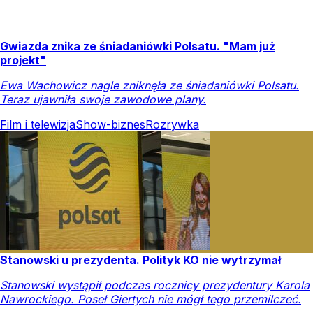
Gwiazda znika ze śniadaniówki Polsatu. "Mam już
projekt"
Ewa Wachowicz nagle zniknęła ze śniadaniówki Polsatu.
Teraz ujawniła swoje zawodowe plany.
Film i telewizja
Show-biznes
Rozrywka
Stanowski u prezydenta. Polityk KO nie wytrzymał
Stanowski wystąpił podczas rocznicy prezydentury Karola
Nawrockiego. Poseł Giertych nie mógł tego przemilczeć.