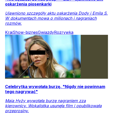
oskarżenia piosenkarki
Ujawniono szczegóły aktu oskarżenia Dody i Emila S.
W dokumentach mowa o milionach i nagraniach
rozmów.
Kraj
Show-biznes
Gwiazdy
Rozrywka
Celebrytka wywołała burzę. "Nigdy nie powinnam
tego nagrywać"
Maja Hyży wywołała burzę nagraniem zza
kierownicy. Wokalistka usunęła film i opublikowała
przeprosiny.