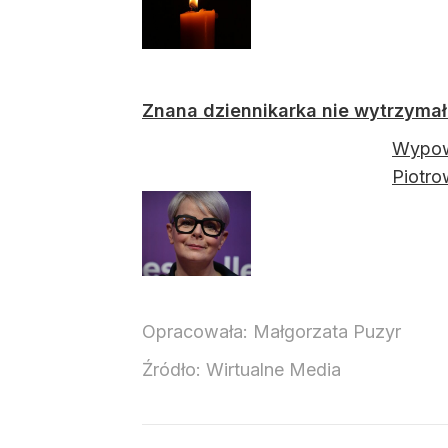
Znana dziennikarka nie wytrzymał
Wypowi
Piotro
Opracowała:
Małgorzata Puzyr
Źródło:
Wirtualne Media