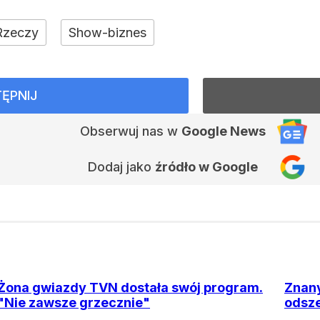
Rzeczy
Show-biznes
ĘPNIJ
Obserwuj nas
w
Google News
Dodaj jako
źródło w Google
Żona gwiazdy TVN dostała swój program.
Znany
"Nie zawsze grzecznie"
odsze