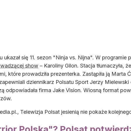
u ukazał się 11. sezon "Ninja vs. Nijna". W programie 
rowadzącej show
– Karoliny Gilon. Stacja tłumaczyła,
, które prowadziła prezenterka. Zastąpiła ją Marta Ć
apewniali dziennikarz Polsatu Sport Jerzy Mielewsk
 odpowiadała firma Jake Vision. Wiosną format powr
dzów.
edia.pl., Telewizja Polsat jesienią nie pokaże kolejne
rior Polska"? Polsat potwierd