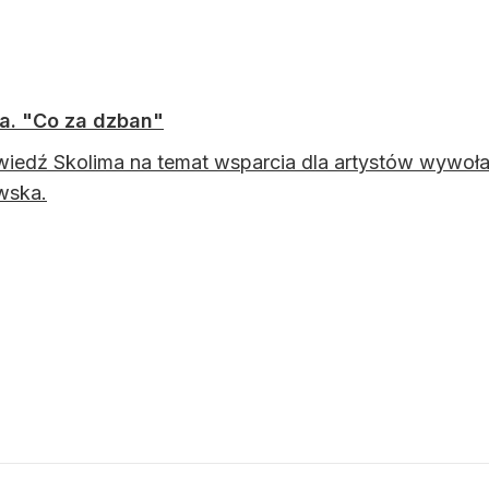
a. "Co za dzban"
edź Skolima na temat wsparcia dla artystów wywołał
wska.