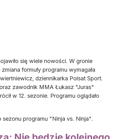
pojawiło się wiele nowości. W gronie
 że zmiana formuły programu wymagała
wiertniewicz, dziennikarka Polsat Sport.
i oraz zawodnik MMA Łukasz "Juras"
ócił w 12. sezonie. Programu oglądało
go sezonu programu "Ninja vs. Ninja".
za: Nie będzie kolejnego