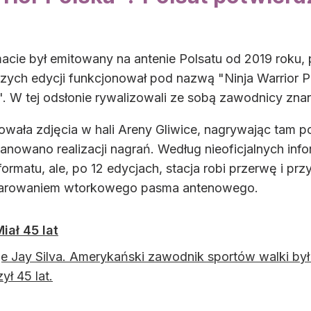
acie był emitowany na antenie Polsatu od 2019 roku,
ych edycji funkcjonował pod nazwą "Ninja Warrior Po
a". W tej odsłonie rywalizowali ze sobą zawodnicy znan
lizowała zdjęcia w hali Areny Gliwice, nagrywając ta
anowano realizacji nagrań. Według nieoficjalnych inf
formatu, ale, po 12 edycjach, stacja robi przerwę i p
darowaniem wtorkowego pasma antenowego.
iał 45 lat
je Jay Silva. Amerykański zawodnik sportów walki by
ył 45 lat.