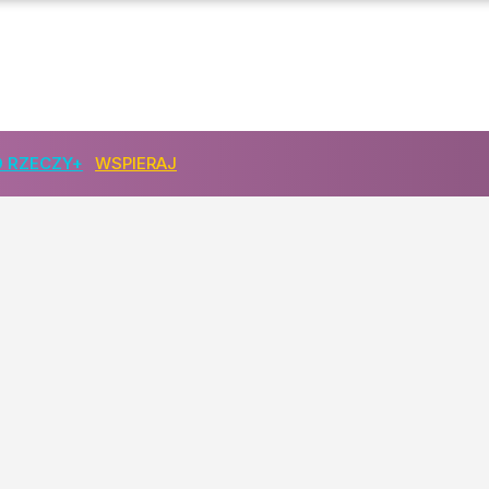
 Los TVN w rękach sądu
 RZECZY+
WSPIERAJ
e zawsze grzecznie"
ł premiera