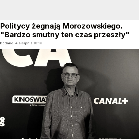
Politycy żegnają Morozowskiego.
"Bardzo smutny ten czas przeszły"
Dodano:
4
sierpnia
18:16