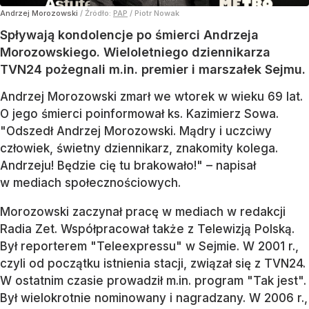
Andrzej Morozowski
/ Źródło:
PAP
/
Piotr Nowak
Spływają kondolencje po śmierci Andrzeja
Morozowskiego. Wieloletniego dziennikarza
TVN24 pożegnali m.in. premier i marszałek Sejmu.
Andrzej Morozowski zmarł we wtorek w wieku 69 lat.
O jego śmierci poinformował ks. Kazimierz Sowa.
"Odszedł Andrzej Morozowski. Mądry i uczciwy
człowiek, świetny dziennikarz, znakomity kolega.
Andrzeju! Będzie cię tu brakowało!" – napisał
w mediach społecznościowych.
Morozowski zaczynał pracę w mediach w redakcji
Radia Zet. Współpracował także z Telewizją Polską.
Był reporterem "Teleexpressu" w Sejmie. W 2001 r.,
czyli od początku istnienia stacji, związał się z TVN24.
W ostatnim czasie prowadził m.in. program "Tak jest".
Był wielokrotnie nominowany i nagradzany. W 2006 r.,