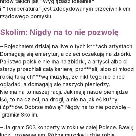
hitów takich jak "Wyglądasz idealnie"
i "Temperatura" jest zdecydowanym przeciwnikiem
rządowego pomysłu.
Skolim: Nigdy na to nie pozwolę
– Pojechałem dzisiaj na live o tych k***ach artystach.
Domagają się emerytur, a dzieci oczekują na zbiórki.
Państwo polskie nie ma na zbiórki, a artyści albo ci
starzy przechlali całą karierę, prz***ali, albo ci młodzi
robią taką ch***wą muzykę, że nikt tego nie chce
oglądać, a domagają się naszych pieniędzy.
Nie ma na to naszej racji. Jak mają nasze pieniądze
iść, to na dzieci, na drogi, a nie na jakieś ku**y
i ćp**ów. Dobrze mówię? Nigdy na to nie pozwolę –
grzmiał Skolim.
– Ja gram 503 koncerty w roku w całej Polsce. Bawię
ludzi, rozweselam. Różną muzykę ludzie robią,