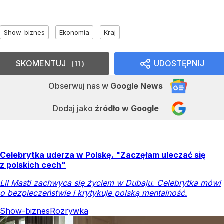
Show-biznes
Ekonomia
Kraj
SKOMENTUJ
UDOSTĘPNIJ
11
Obserwuj nas
w
Google News
Dodaj jako
źródło w Google
Celebrytka uderza w Polskę. "Zaczęłam uleczać się
z polskich cech"
Lil Masti zachwyca się życiem w Dubaju. Celebrytka mówi
o bezpieczeństwie i krytykuje polską mentalność.
Show-biznes
Rozrywka