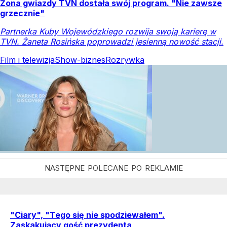
Żona gwiazdy TVN dostała swój program. "Nie zawsze
grzecznie"
Partnerka Kuby Wojewódzkiego rozwija swoją karierę w
TVN. Żaneta Rosińska poprowadzi jesienną nowość stacji.
Film i telewizja
Show-biznes
Rozrywka
"Ciary", "Tego się nie spodziewałem".
Zaskakujący gość prezydenta