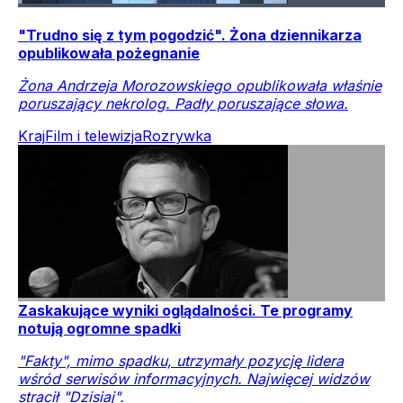
"Trudno się z tym pogodzić". Żona dziennikarza
opublikowała pożegnanie
Żona Andrzeja Morozowskiego opublikowała właśnie
poruszający nekrolog. Padły poruszające słowa.
Kraj
Film i telewizja
Rozrywka
Zaskakujące wyniki oglądalności. Te programy
notują ogromne spadki
"Fakty", mimo spadku, utrzymały pozycję lidera
wśród serwisów informacyjnych. Najwięcej widzów
stracił "Dzisiaj".