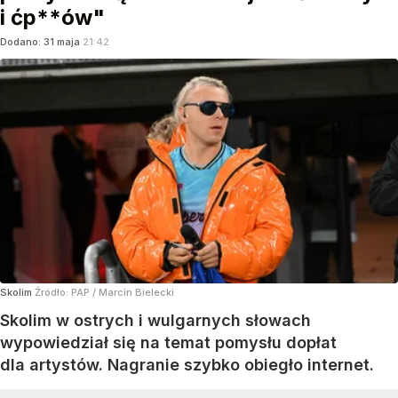
i ćp**ów"
Dodano:
31
maja
21:42
Skolim
Źródło:
PAP
/
Marcin Bielecki
Skolim w ostrych i wulgarnych słowach
wypowiedział się na temat pomysłu dopłat
dla artystów. Nagranie szybko obiegło internet.