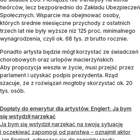
twórców, lecz bezpośrednio do Zakładu Ubezpieczeń
Społecznych. Wsparcie ma obejmować osoby,
których średnie miesięczne przychody z ostatnich
trzech lat nie były wyższe niż 125 proc. minimalnego
wynagrodzenia, czyli ok. 68 tys. zł brutto rocznie.
Ponadto artysta będzie mógł korzystać ze świadczeń
chorobowych oraz urlopów macierzyńskich.
Aby propozycja weszła w życie, musi przejść przez
parlament i uzyskać podpis prezydenta. Rząd
szacuje, że z rozwiązań mogłoby skorzystać ok. 20
tys. osób.
Dopłaty do emerytur dla artystów. Englert: Ja bym
się wstydził narzekać
Ja bym się wstydził narzekać na swoją sytuację
i oczekiwać zapomogi od państwa – oznajmił aktor
Jan Englert, odnosząc się do projektu rządu.