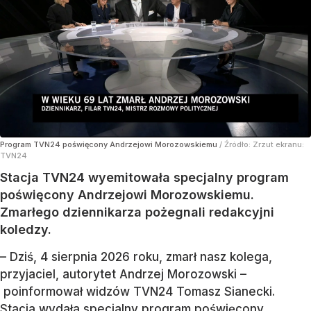
Program TVN24 poświęcony Andrzejowi Morozowskiemu
/ Źródło:
Zrzut ekranu:
TVN24
Stacja TVN24 wyemitowała specjalny program
poświęcony Andrzejowi Morozowskiemu.
Zmarłego dziennikarza pożegnali redakcyjni
koledzy.
– Dziś, 4 sierpnia 2026 roku, zmarł nasz kolega,
przyjaciel, autorytet Andrzej Morozowski –
poinformował widzów TVN24 Tomasz Sianecki.
Stacja wydała specjalny program poświęcony