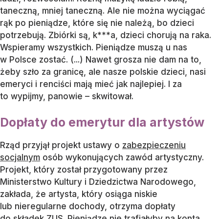
taneczną, mniej taneczną. Ale nie można wyciągać
rąk po pieniądze, które się nie należą, bo dzieci
potrzebują. Zbiórki są, k***a, dzieci chorują na raka.
Wspieramy wszystkich. Pieniądze muszą u nas
w Polsce zostać. (...) Nawet grosza nie dam na to,
żeby szło za granicę, ale nasze polskie dzieci, nasi
emeryci i renciści mają mieć jak najlepiej. I za
to wypijmy, panowie – skwitował.
Dopłaty do emerytur dla artystów
Rząd przyjął projekt ustawy o
zabezpieczeniu
socjalnym
osób wykonujących zawód artystyczny.
Projekt, który został przygotowany przez
Ministerstwo Kultury i Dziedzictwa Narodowego,
zakłada, że artysta, który osiąga niskie
lub nieregularne dochody, otrzyma dopłaty
do składek ZUS. Pieniądze nie trafiałyby na konta