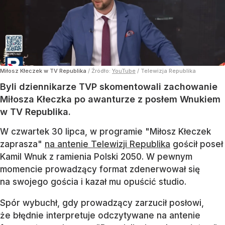
Miłosz Kłeczek w TV Republika
/ Źródło:
YouTube
/
Telewizja Republika
Byli dziennikarze TVP skomentowali zachowanie
Miłosza Kłeczka po awanturze z posłem Wnukiem
w TV Republika.
W czwartek 30 lipca, w programie "Miłosz Kłeczek
zaprasza"
na antenie Telewizji Republika
gościł poseł
Kamil Wnuk z ramienia Polski 2050. W pewnym
momencie prowadzący format zdenerwował się
na swojego gościa i kazał mu opuścić studio.
Spór wybuchł, gdy prowadzący zarzucił posłowi,
że błędnie interpretuje odczytywane na antenie