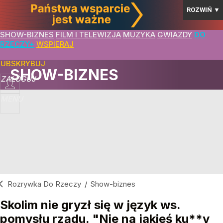
ROZWIŃ
▼
SHOW-BIZNES
FILM I TELEWIZJA
MUZYKA
GWIAZDY
DO
RZECZY+
WSPIERAJ
SUBSKRYBUJ
SHOW-BIZNES
ZALOGUJ
MENU
Rozrywka Do Rzeczy
/
Show-biznes
Skolim nie gryzł się w język ws.
pomysłu rządu. "Nie na jakieś ku**y