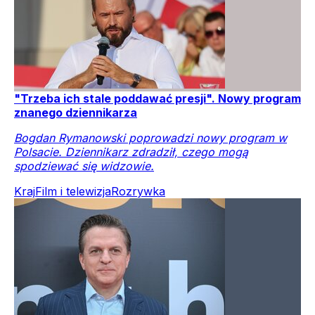
"Trzeba ich stale poddawać presji". Nowy program
znanego dziennikarza
Bogdan Rymanowski poprowadzi nowy program w
Polsacie. Dziennikarz zdradził, czego mogą
spodziewać się widzowie.
Kraj
Film i telewizja
Rozrywka