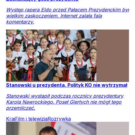
Występ rapera Eldo przed Pałacem Prezydenckim był
wielkim zaskoczeniem. Internet zalała fala
komentarzy.
Stanowski u prezydenta. Polityk KO nie wytrzymał
Stanowski wystąpił podczas rocznicy prezydentury
Karola Nawrockiego. Poseł Giertych nie mógł tego
przemilczeć.
Kraj
Film i telewizja
Rozrywka