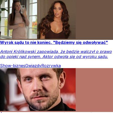
Wyrok sądu to nie koniec. "Będziemy się odwoływać"
Antoni Królikowski zapowiada, że będzie walczył o prawo
do opieki nad synem. Aktor odwoła się od wyroku sądu.
Show-biznes
Gwiazdy
Rozrywka