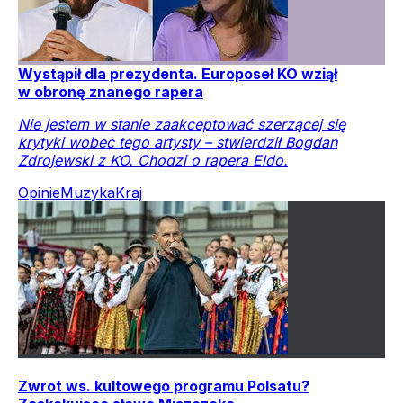
Wystąpił dla prezydenta. Europoseł KO wziął
w obronę znanego rapera
Nie jestem w stanie zaakceptować szerzącej się
krytyki wobec tego artysty – stwierdził Bogdan
Zdrojewski z KO. Chodzi o rapera Eldo.
Opinie
Muzyka
Kraj
Zwrot ws. kultowego programu Polsatu?