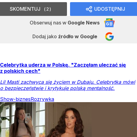
SKOMENTUJ
UDOSTĘPNIJ
2
Obserwuj nas
w
Google News
Dodaj jako
źródło w Google
Celebrytka uderza w Polskę. "Zaczęłam uleczać się
z polskich cech"
Lil Masti zachwyca się życiem w Dubaju. Celebrytka mówi
o bezpieczeństwie i krytykuje polską mentalność.
Show-biznes
Rozrywka