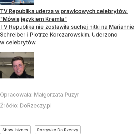
TV Republika uderza w prawicowych celebrytów.
"Mówią językiem Kremla"
TV Republika nie zostawiła suchej nitki na Mariannie
Schreiber i Piotrze Korczarowskim. Uderzono
w celebrytów.
Opracowała:
Małgorzata Puzyr
Źródło:
DoRzeczy.pl
Show-biznes
Rozrywka Do Rzeczy