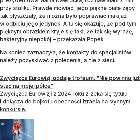
prezydentowa Marta Nawrocka, rozmawiałam z nim
przy stoliku. Prawdę mówiąc, jego piękne białe zęby
tak błyszczały, że można było poprawiać makijaż
w odbiciu jego jedynek. A tu się okazuje, że pod tym
pięknym obrazkiem kryje się taki, że tak się wyrażę,
bakteryjny niepokój – przekazała Popek.
Na koniec zaznaczyła, że kontakty do specjalistów
należy pozyskiwać z polecenia, a nie z sieci.
Zwycięzca Eurowizji oddaje trofeum. "Nie powinno już
stać na mojej półce"
Zwycięzca Eurowizji z 2024 roku zrzeka się tytułu
i dołącza do bojkotu obecności Izraela na słynnym
konkursie.