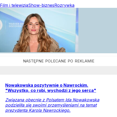
Film i telewizja
Show-biznes
Rozrywka
Nowakowska pozytywnie o Nawrockim.
"Wszystko, co robi, wychodzi z jego serca"
Związana obecnie z Polsatem Ida Nowakowska
podzieliła się swoimi przemyśleniami na temat
prezydenta Karola Nawrockiego.