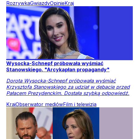
Rozrywka
Gwiazdy
Opinie
Kraj
Wysocka-Schnepf próbowała wyśmiać
Stanowskiego. "Arcykapłan propagandy"
Dorota Wysocka-Schnepf próbowała wyśmiać
Krzysztofa Stanowskiego za udział w debacie przed
Pałacem Prezydenckim. Dostała szybką odpowiedź.
Kraj
Obserwator mediów
Film i telewizja