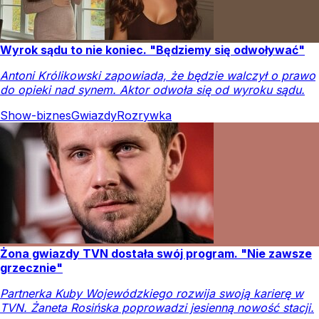
Wyrok sądu to nie koniec. "Będziemy się odwoływać"
Antoni Królikowski zapowiada, że będzie walczył o prawo
do opieki nad synem. Aktor odwoła się od wyroku sądu.
Show-biznes
Gwiazdy
Rozrywka
Żona gwiazdy TVN dostała swój program. "Nie zawsze
grzecznie"
Partnerka Kuby Wojewódzkiego rozwija swoją karierę w
TVN. Żaneta Rosińska poprowadzi jesienną nowość stacji.