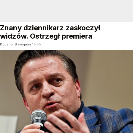
Znany dziennikarz zaskoczył
widzów. Ostrzegł premiera
Dodano:
6
sierpnia
14:55