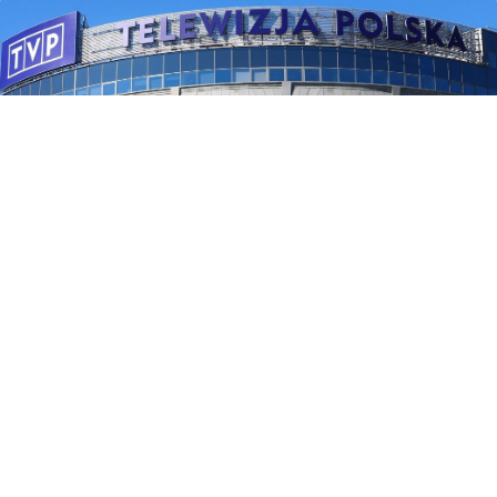
Siedziba TVP, zdjęcie ilustracyjne
/ Źródło:
PAP
/
Rafał Guz
Filip Czyszanowski wrócił do mediów publicznych.
Dziennikarz kilka miesięcy temu odszedł z TVP
po 18 latach.
WEJDŹ NA
STRONĘ GŁÓWNĄ
Filip Czyszanowski ponownie związał się z Telewizją
Polską. Jak ustalił portal Wirtualnemedia.pl,
dziennikarz dołączył do redakcji sportowej TVP3