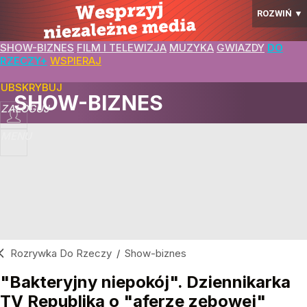
ROZWIŃ
▼
SHOW-BIZNES
FILM I TELEWIZJA
MUZYKA
GWIAZDY
DO
RZECZY+
WSPIERAJ
SUBSKRYBUJ
SHOW-BIZNES
ZALOGUJ
MENU
Rozrywka Do Rzeczy
/
Show-biznes
"Bakteryjny niepokój". Dziennikarka
TV Republika o "aferze zębowej"