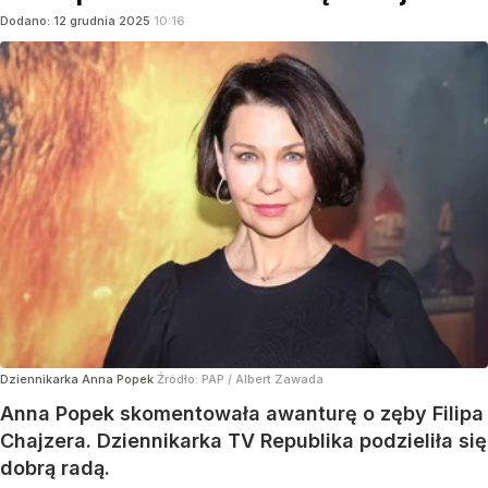
Dodano:
12
grudnia
2025
10:16
Dziennikarka Anna Popek
Źródło:
PAP
/
Albert Zawada
Anna Popek skomentowała awanturę o zęby Filipa
Chajzera. Dziennikarka TV Republika podzieliła się
dobrą radą.