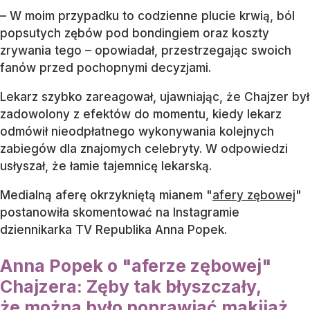
– W moim przypadku to codzienne plucie krwią, ból
popsutych zębów pod bondingiem oraz koszty
zrywania tego – opowiadał, przestrzegając swoich
fanów przed pochopnymi decyzjami.
Lekarz szybko zareagował, ujawniając, że Chajzer był
zadowolony z efektów do momentu, kiedy lekarz
odmówił nieodpłatnego wykonywania kolejnych
zabiegów dla znajomych celebryty. W odpowiedzi
usłyszał, że łamie tajemnicę lekarską.
Medialną aferę okrzykniętą mianem "
afery zębowej
"
postanowiła skomentować na Instagramie
dziennikarka TV Republika Anna Popek.
Anna Popek o "aferze zębowej"
Chajzera: Zęby tak błyszczały,
że można było poprawiać makijaż