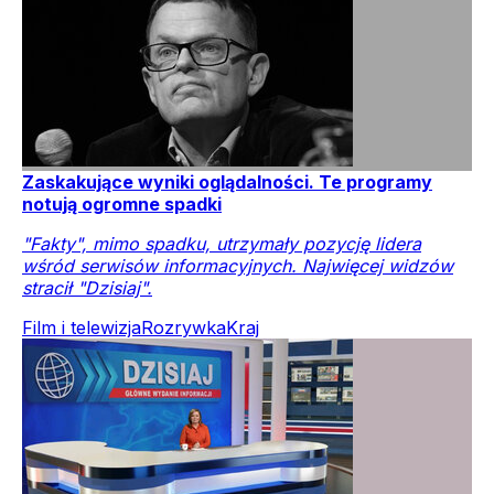
Zaskakujące wyniki oglądalności. Te programy
notują ogromne spadki
"Fakty", mimo spadku, utrzymały pozycję lidera
wśród serwisów informacyjnych. Najwięcej widzów
stracił "Dzisiaj".
Film i telewizja
Rozrywka
Kraj