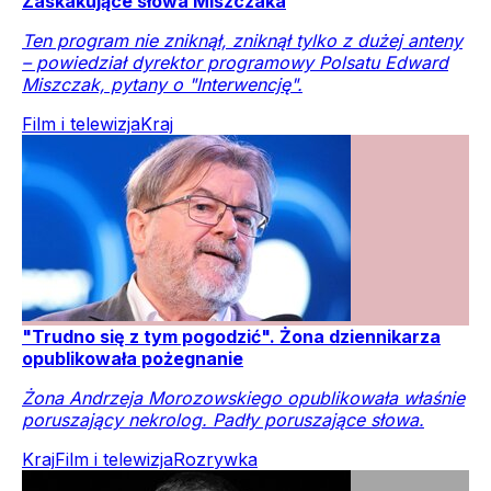
Zaskakujące słowa Miszczaka
Ten program nie zniknął, zniknął tylko z dużej anteny
– powiedział dyrektor programowy Polsatu Edward
Miszczak, pytany o "Interwencję".
Film i telewizja
Kraj
"Trudno się z tym pogodzić". Żona dziennikarza
opublikowała pożegnanie
Żona Andrzeja Morozowskiego opublikowała właśnie
poruszający nekrolog. Padły poruszające słowa.
Kraj
Film i telewizja
Rozrywka