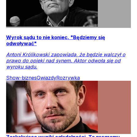
Wyrok sądu to nie koniec. "Będziemy się
odwoływać"
Antoni Królikowski zapowiada, że będzie walczył o
prawo do opieki nad synem. Aktor odwoła się od
wyroku sądu.
Show-biznes
Gwiazdy
Rozrywka