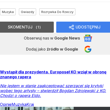
Muzyka
Gwiazdy
Rozrywka Do Rzeczy
SKOMENTUJ
UDOSTĘPNIJ
1
Obserwuj nas
w
Google News
Dodaj jako
źródło w Google
Wystąpił dla prezydenta. Europoseł KO wziął w obronę
znanego rapera
Nie jestem w stanie zaakceptować szerzącej się krytyki
wobec tego artysty – stwierdził Bogdan Zdrojewski z KO.
Chodzi o rapera Eldo.
Opinie
Muzyka
Kraj