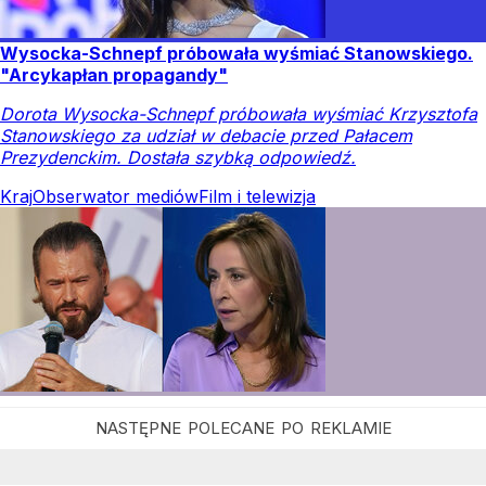
Wysocka-Schnepf próbowała wyśmiać Stanowskiego.
"Arcykapłan propagandy"
Dorota Wysocka-Schnepf próbowała wyśmiać Krzysztofa
Stanowskiego za udział w debacie przed Pałacem
Prezydenckim. Dostała szybką odpowiedź.
Kraj
Obserwator mediów
Film i telewizja