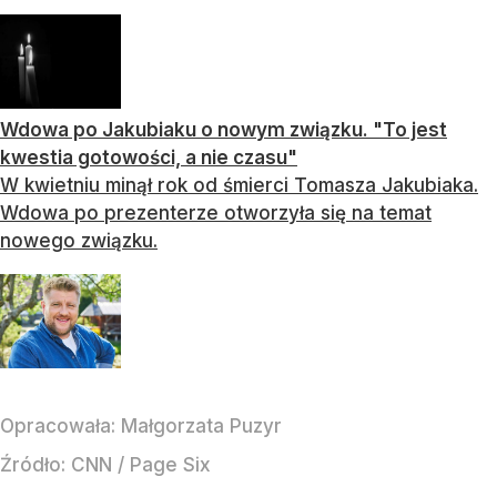
Wdowa po Jakubiaku o nowym związku. "To jest
kwestia gotowości, a nie czasu"
W kwietniu minął rok od śmierci Tomasza Jakubiaka.
Wdowa po prezenterze otworzyła się na temat
nowego związku.
Opracowała:
Małgorzata Puzyr
Źródło:
CNN
/
Page Six