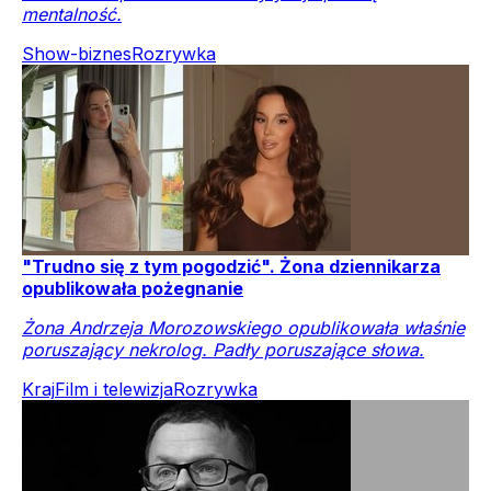
mentalność.
Show-biznes
Rozrywka
"Trudno się z tym pogodzić". Żona dziennikarza
opublikowała pożegnanie
Żona Andrzeja Morozowskiego opublikowała właśnie
poruszający nekrolog. Padły poruszające słowa.
Kraj
Film i telewizja
Rozrywka