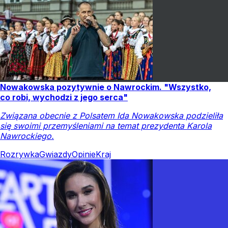
Nowakowska pozytywnie o Nawrockim. "Wszystko,
co robi, wychodzi z jego serca"
Związana obecnie z Polsatem Ida Nowakowska podzieliła
się swoimi przemyśleniami na temat prezydenta Karola
Nawrockiego.
Rozrywka
Gwiazdy
Opinie
Kraj