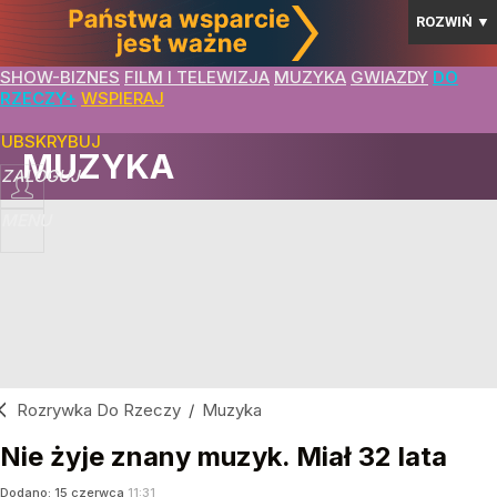
ROZWIŃ
▼
SHOW-BIZNES
FILM I TELEWIZJA
MUZYKA
GWIAZDY
DO
RZECZY+
WSPIERAJ
SUBSKRYBUJ
MUZYKA
ZALOGUJ
MENU
Rozrywka Do Rzeczy
/
Muzyka
Nie żyje znany muzyk. Miał 32 lata
Dodano:
15
czerwca
11:31