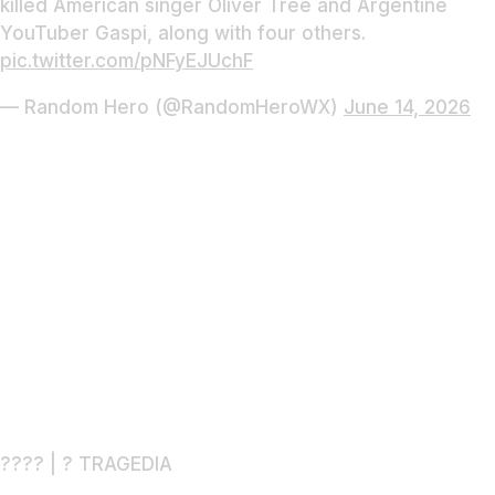
killed American singer Oliver Tree and Argentine
YouTuber Gaspi, along with four others.
pic.twitter.com/pNFyEJUchF
— Random Hero (@RandomHeroWX)
June 14, 2026
???? | ? TRAGEDIA