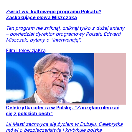
Zwrot ws. kultowego programu Polsatu?
Zaskakujące słowa Miszczaka
Ten program nie zniknął, zniknął tylko z dużej anteny
– powiedział dyrektor programowy Polsatu Edward
Miszczak, pytany o "Interwencję".
Film i telewizja
Kraj
Celebrytka uderza w Polskę. "Zaczęłam uleczać
się z polskich cech"
Lil Masti zachwyca się życiem w Dubaju. Celebrytka
mówi o bezpieczeństwie i krytykuje polską