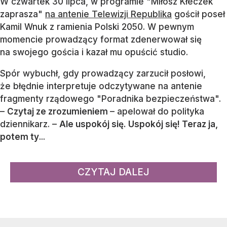
W czwartek 30 lipca, w programie "Miłosz Kłeczek
zaprasza"
na antenie Telewizji Republika
gościł poseł
Kamil Wnuk z ramienia Polski 2050. W pewnym
momencie prowadzący format zdenerwował się
na swojego gościa i kazał mu opuścić studio.
Spór wybuchł, gdy prowadzący zarzucił posłowi,
że błędnie interpretuje odczytywane na antenie
fragmenty rządowego "Poradnika bezpieczeństwa".
–
Czytaj ze zrozumieniem
– apelował do polityka
dziennikarz. –
Ale uspokój się. Uspokój się! Teraz ja,
potem ty
...
CZYTAJ DALEJ