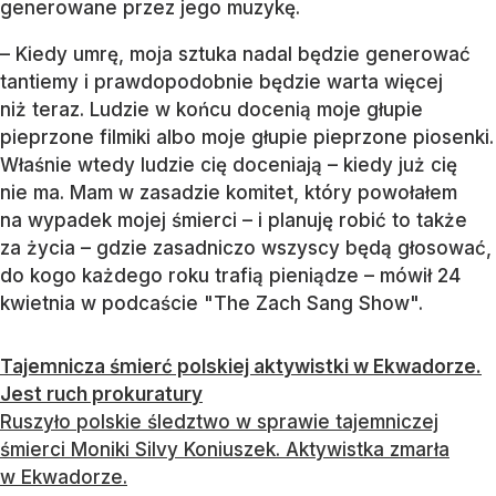
generowane przez jego muzykę.
– Kiedy umrę, moja sztuka nadal będzie generować
tantiemy i prawdopodobnie będzie warta więcej
niż teraz. Ludzie w końcu docenią moje głupie
pieprzone filmiki albo moje głupie pieprzone piosenki.
Właśnie wtedy ludzie cię doceniają – kiedy już cię
nie ma. Mam w zasadzie komitet, który powołałem
na wypadek mojej śmierci – i planuję robić to także
za życia – gdzie zasadniczo wszyscy będą głosować,
do kogo każdego roku trafią pieniądze – mówił 24
kwietnia w podcaście "The Zach Sang Show".
Tajemnicza śmierć polskiej aktywistki w Ekwadorze.
Jest ruch prokuratury
Ruszyło polskie śledztwo w sprawie tajemniczej
śmierci Moniki Silvy Koniuszek. Aktywistka zmarła
w Ekwadorze.