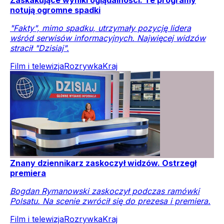
Zaskakujące wyniki oglądalności. Te programy
notują ogromne spadki
"Fakty", mimo spadku, utrzymały pozycję lidera
wśród serwisów informacyjnych. Najwięcej widzów
stracił "Dzisiaj".
Film i telewizja
Rozrywka
Kraj
Znany dziennikarz zaskoczył widzów. Ostrzegł
premiera
Bogdan Rymanowski zaskoczył podczas ramówki
Polsatu. Na scenie zwrócił się do prezesa i premiera.
Film i telewizja
Rozrywka
Kraj