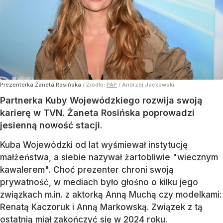
Prezenterka Żaneta Rosińska
/ Źródło:
PAP
/
Andrzej Jackowski
Partnerka Kuby Wojewódzkiego rozwija swoją
karierę w TVN. Żaneta Rosińska poprowadzi
jesienną nowość stacji.
Kuba Wojewódzki od lat wyśmiewał instytucję
małżeństwa, a siebie nazywał żartobliwie "wiecznym
kawalerem". Choć prezenter chroni swoją
prywatność, w mediach było głośno o kilku jego
związkach m.in. z aktorką Anną Muchą czy modelkami:
Renatą Kaczoruk i Anną Markowską. Związek z tą
ostatnią miał zakończyć się w 2024 roku.