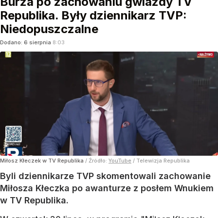
Burza po zachowaniu gwiazdy TV
Republika. Były dziennikarz TVP:
Niedopuszczalne
Dodano:
6
sierpnia
8:03
Miłosz Kłeczek w TV Republika
/ Źródło:
YouTube
/
Telewizja Republika
Byli dziennikarze TVP skomentowali zachowanie
Miłosza Kłeczka po awanturze z posłem Wnukiem
w TV Republika.