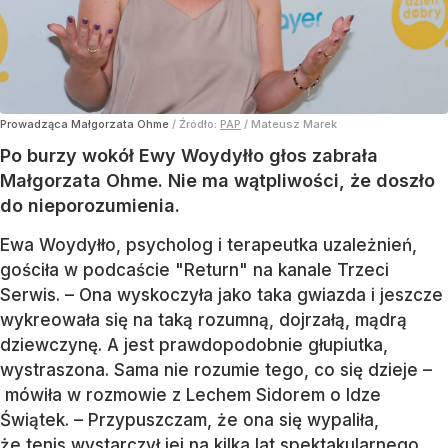
Prowadząca Małgorzata Ohme
/ Źródło:
PAP
/
Mateusz Marek
Po burzy wokół Ewy Woydyłło głos zabrała
Małgorzata Ohme. Nie ma wątpliwości, że doszło
do nieporozumienia.
Ewa Woydyłło, psycholog i terapeutka uzależnień,
gościła w podcaście "Return" na kanale Trzeci
Serwis. – Ona wyskoczyła jako taka gwiazda i jeszcze
wykreowała się na taką rozumną, dojrzałą, mądrą
dziewczynę. A jest prawdopodobnie głupiutka,
wystraszona. Sama nie rozumie tego, co się dzieje –
mówiła w rozmowie z Lechem Sidorem o Idze
Świątek. – Przypuszczam, że ona się wypaliła,
że tenis wystarczył jej na kilka lat spektakularnego