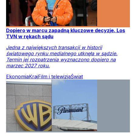
Dopiero w marcu zapadną kluczowe decyzje. Los
TVN w rękach sądu
Jedna z największych transakcji w historii
światowego rynku medialnego utknęła w sądzie.
Termin jej rozpatrzenia wyznaczono dopiero na
marzec 2027 roku.
Ekonomia
Kraj
Film i telewizja
Świat