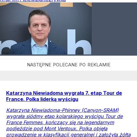
Katarzyna Niewiadoma wygrała 7. etap Tour de
France. Polka liderką wyścigu
Katarzyna Niewiadoma-Phinney (Canyon-SRAM)
wygrała siódmy etap kolarskiego wyścigu Tour de
France Femmes, kończący się na legendarnym
podjeździe pod Mont Ventoux. Polka objęła
prowadzenie w klasyfikacji generalnej i założyła żółtą