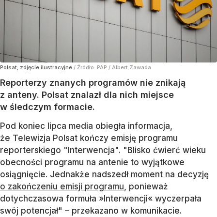
Polsat, zdjęcie ilustracyjne
/ Źródło:
PAP
/
Albert Zawada
Reporterzy znanych programów nie znikają
z anteny. Polsat znalazł dla nich miejsce
w śledczym formacie.
Pod koniec lipca media obiegła informacja,
że Telewizja Polsat kończy emisję programu
reporterskiego "Interwencja". "Blisko ćwierć wieku
obecności programu na antenie to wyjątkowe
osiągnięcie. Jednakże nadszedł moment na
decyzję
o zakończeniu emisji programu
, ponieważ
dotychczasowa formuła »Interwencji« wyczerpała
swój potencjał" – przekazano w komunikacie.