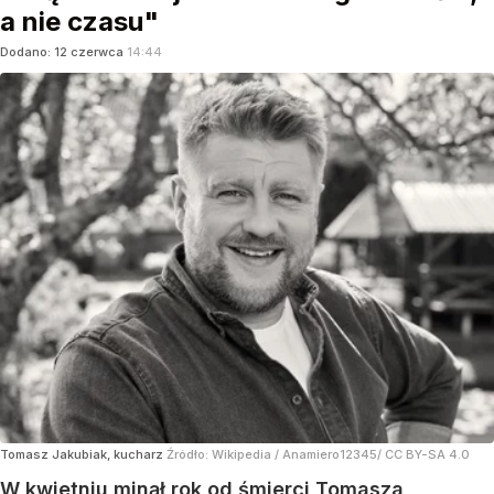
a nie czasu"
Dodano:
12
czerwca
14:44
Tomasz Jakubiak, kucharz
Źródło:
Wikipedia
/
Anamiero12345/ CC BY-SA 4.0
W kwietniu minął rok od śmierci Tomasza