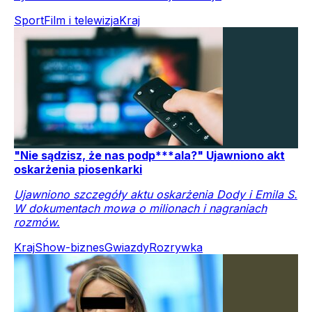
Sport
Film i telewizja
Kraj
"Nie sądzisz, że nas podp***ala?" Ujawniono akt
oskarżenia piosenkarki
Ujawniono szczegóły aktu oskarżenia Dody i Emila S.
W dokumentach mowa o milionach i nagraniach
rozmów.
Kraj
Show-biznes
Gwiazdy
Rozrywka