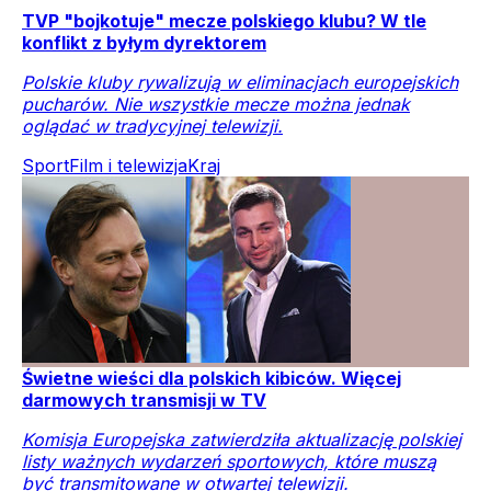
TVP "bojkotuje" mecze polskiego klubu? W tle
konflikt z byłym dyrektorem
Polskie kluby rywalizują w eliminacjach europejskich
pucharów. Nie wszystkie mecze można jednak
oglądać w tradycyjnej telewizji.
Sport
Film i telewizja
Kraj
Świetne wieści dla polskich kibiców. Więcej
darmowych transmisji w TV
Komisja Europejska zatwierdziła aktualizację polskiej
listy ważnych wydarzeń sportowych, które muszą
być transmitowane w otwartej telewizji.