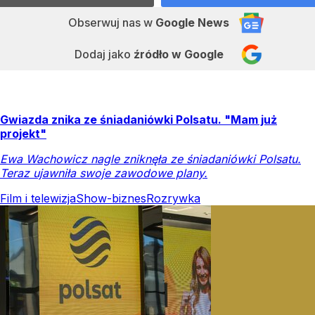
Obserwuj nas
w
Google News
Dodaj jako
źródło w Google
Gwiazda znika ze śniadaniówki Polsatu. "Mam już
projekt"
Ewa Wachowicz nagle zniknęła ze śniadaniówki Polsatu.
Teraz ujawniła swoje zawodowe plany.
Film i telewizja
Show-biznes
Rozrywka