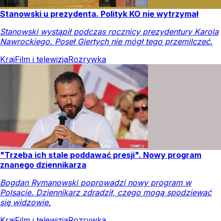
Stanowski u prezydenta. Polityk KO nie wytrzymał
Stanowski wystąpił podczas rocznicy prezydentury Karola
Nawrockiego. Poseł Giertych nie mógł tego przemilczeć.
Kraj
Film i telewizja
Rozrywka
"Trzeba ich stale poddawać presji". Nowy program
znanego dziennikarza
Bogdan Rymanowski poprowadzi nowy program w
Polsacie. Dziennikarz zdradził, czego mogą spodziewać
się widzowie.
Kraj
Film i telewizja
Rozrywka