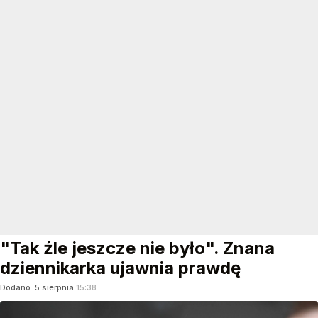
"Tak źle jeszcze nie było". Znana
dziennikarka ujawnia prawdę
Dodano:
5
sierpnia
15:38