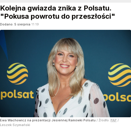
Kolejna gwiazda znika z Polsatu.
"Pokusa powrotu do przeszłości"
Dodano:
5
sierpnia
11:19
Ewa Wachowicz na prezentacji Jesiennej Ramówki Polsatu
/ Źródło:
PAP
/
Leszek Szymański