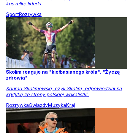
koszulkę liderki.
Sport
Rozrywka
Skolim reaguje na "kiełbasianego króla". "Życzę
zdrowia"
Konrad Skolimowski, czyli Skolim, odpowiedział na
krytykę ze strony polskiej wokalistki.
Rozrywka
Gwiazdy
Muzyka
Kraj