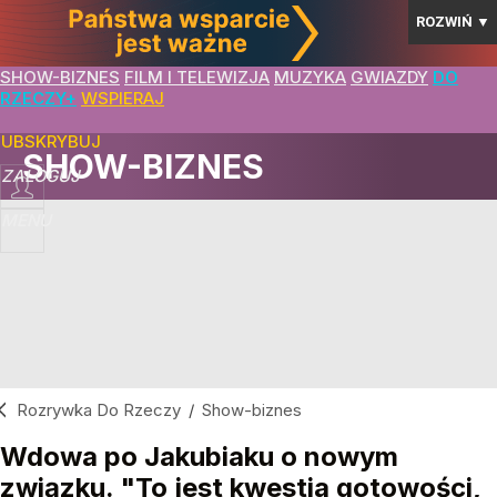
ROZWIŃ
▼
SHOW-BIZNES
FILM I TELEWIZJA
MUZYKA
GWIAZDY
DO
RZECZY+
WSPIERAJ
SUBSKRYBUJ
SHOW-BIZNES
ZALOGUJ
MENU
Rozrywka Do Rzeczy
/
Show-biznes
Wdowa po Jakubiaku o nowym
związku. "To jest kwestia gotowości,