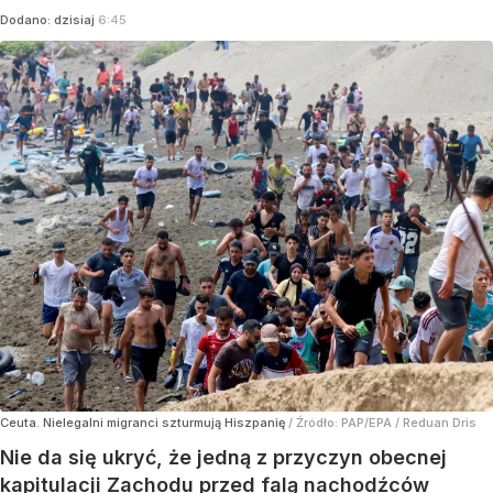
Dodano:
dzisiaj
6:45
Ceuta. Nielegalni migranci szturmują Hiszpanię
/ Źródło:
PAP/EPA
/
Reduan Dris
Nie da się ukryć, że jedną z przyczyn obecnej
kapitulacji Zachodu przed falą nachodźców