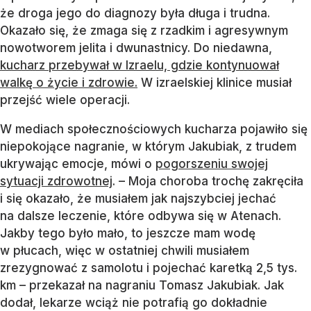
że droga jego do diagnozy była długa i trudna.
Okazało się, że zmaga się z rzadkim i agresywnym
nowotworem jelita i dwunastnicy. Do niedawna,
kucharz przebywał w Izraelu, gdzie kontynuował
walkę o życie i zdrowie.
W izraelskiej klinice musiał
przejść wiele operacji.
W mediach społecznościowych kucharza pojawiło się
niepokojące nagranie, w którym Jakubiak, z trudem
ukrywając emocje, mówi o
pogorszeniu swojej
sytuacji zdrowotnej
. – Moja choroba trochę zakręciła
i się okazało, że musiałem jak najszybciej jechać
na dalsze leczenie, które odbywa się w Atenach.
Jakby tego było mało, to jeszcze mam wodę
w płucach, więc w ostatniej chwili musiałem
zrezygnować z samolotu i pojechać karetką 2,5 tys.
km – przekazał na nagraniu Tomasz Jakubiak. Jak
dodał, lekarze wciąż nie potrafią go dokładnie