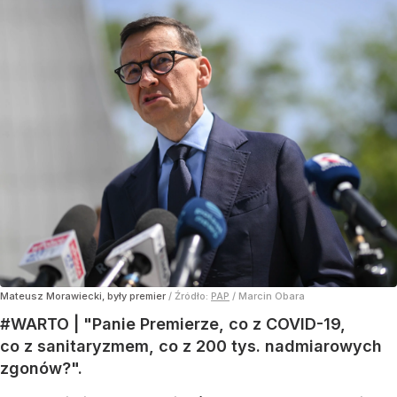
Mateusz Morawiecki, były premier
/ Źródło:
PAP
/
Marcin Obara
#WARTO | "Panie Premierze, co z COVID-19,
co z sanitaryzmem, co z 200 tys. nadmiarowych
zgonów?".