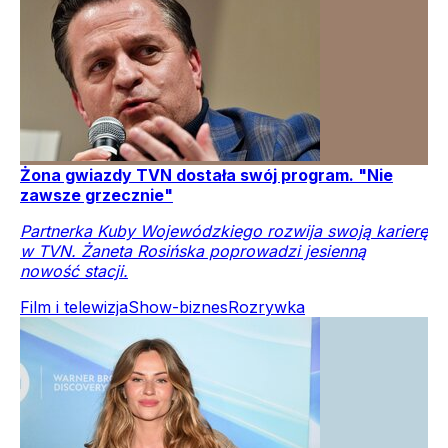
Żona gwiazdy TVN dostała swój program. "Nie
zawsze grzecznie"
Partnerka Kuby Wojewódzkiego rozwija swoją karierę
w TVN. Żaneta Rosińska poprowadzi jesienną
nowość stacji.
Film i telewizja
Show-biznes
Rozrywka