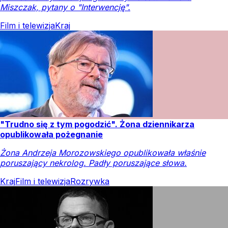
Miszczak, pytany o "Interwencję".
Film i telewizja
Kraj
"Trudno się z tym pogodzić". Żona dziennikarza
opublikowała pożegnanie
Żona Andrzeja Morozowskiego opublikowała właśnie
poruszający nekrolog. Padły poruszające słowa.
Kraj
Film i telewizja
Rozrywka