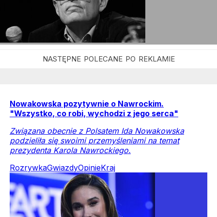
Nowakowska pozytywnie o Nawrockim.
"Wszystko, co robi, wychodzi z jego serca"
Związana obecnie z Polsatem Ida Nowakowska
podzieliła się swoimi przemyśleniami na temat
prezydenta Karola Nawrockiego.
Rozrywka
Gwiazdy
Opinie
Kraj