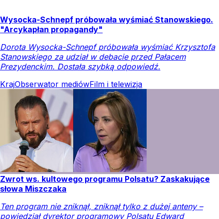
Wysocka-Schnepf próbowała wyśmiać Stanowskiego.
"Arcykapłan propagandy"
Dorota Wysocka-Schnepf próbowała wyśmiać Krzysztofa
Stanowskiego za udział w debacie przed Pałacem
Prezydenckim. Dostała szybką odpowiedź.
Kraj
Obserwator mediów
Film i telewizja
Zwrot ws. kultowego programu Polsatu? Zaskakujące
słowa Miszczaka
Ten program nie zniknął, zniknął tylko z dużej anteny –
powiedział dyrektor programowy Polsatu Edward