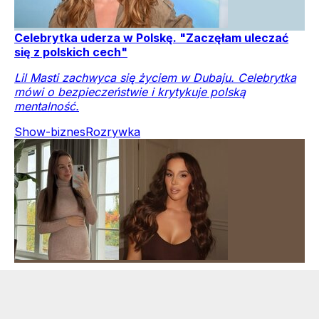
Celebrytka uderza w Polskę. "Zaczęłam uleczać
się z polskich cech"
Lil Masti zachwyca się życiem w Dubaju. Celebrytka
mówi o bezpieczeństwie i krytykuje polską
mentalność.
Show-biznes
Rozrywka