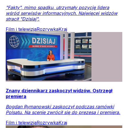
"Fakty", mimo spadku, utrzymały pozycję lidera
wśród serwisów informacyjnych. Najwięcej widzów
stracił "Dzisiaj".
Film i telewizja
Rozrywka
Kraj
Znany dziennikarz zaskoczył widzów. Ostrzegł
premiera
Bogdan Rymanowski zaskoczył podczas ramówki
Polsatu. Na scenie zwrócił się do prezesa i premiera.
Film i telewizja
Rozrywka
Kraj