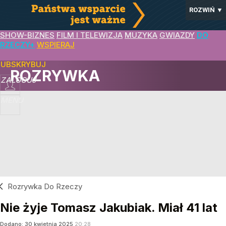
ROZWIŃ
▼
SHOW-BIZNES
FILM I TELEWIZJA
MUZYKA
GWIAZDY
DO
RZECZY+
WSPIERAJ
SUBSKRYBUJ
ROZRYWKA
ZALOGUJ
MENU
Rozrywka Do Rzeczy
Nie żyje Tomasz Jakubiak. Miał 41 lat
Dodano:
30
kwietnia
2025
20:28