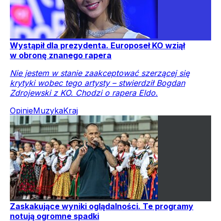
Wystąpił dla prezydenta. Europoseł KO wziął
w obronę znanego rapera
Nie jestem w stanie zaakceptować szerzącej się
krytyki wobec tego artysty – stwierdził Bogdan
Zdrojewski z KO. Chodzi o rapera Eldo.
Opinie
Muzyka
Kraj
Zaskakujące wyniki oglądalności. Te programy
notują ogromne spadki