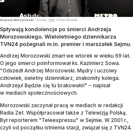
Andrzej Morozowski
/ Źródło:
PAP
/
Piotr Nowak
Spływają kondolencje po śmierci Andrzeja
Morozowskiego. Wieloletniego dziennikarza
TVN24 pożegnali m.in. premier i marszałek Sejmu.
Andrzej Morozowski zmarł we wtorek w wieku 69 lat.
O jego śmierci poinformował ks. Kazimierz Sowa.
"Odszedł Andrzej Morozowski. Mądry i uczciwy
człowiek, świetny dziennikarz, znakomity kolega.
Andrzeju! Będzie cię tu brakowało!" – napisał
w mediach społecznościowych.
Morozowski zaczynał pracę w mediach w redakcji
Radia Zet. Współpracował także z Telewizją Polską.
Był reporterem "Teleexpressu" w Sejmie. W 2001 r.,
czyli od początku istnienia stacji, związał się z TVN24.