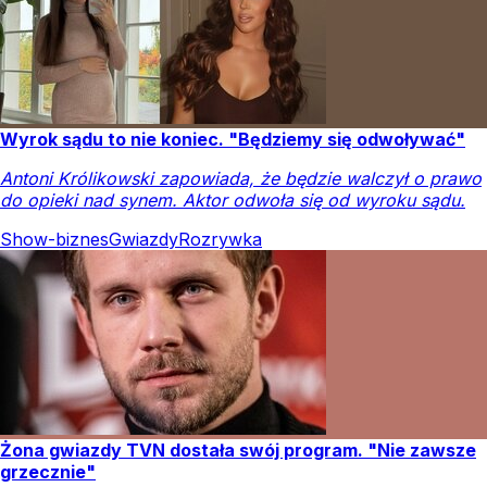
Wyrok sądu to nie koniec. "Będziemy się odwoływać"
Antoni Królikowski zapowiada, że będzie walczył o prawo
do opieki nad synem. Aktor odwoła się od wyroku sądu.
Show-biznes
Gwiazdy
Rozrywka
Żona gwiazdy TVN dostała swój program. "Nie zawsze
grzecznie"