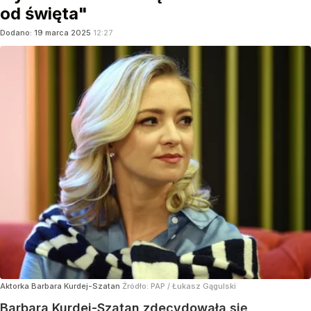
od święta"
Dodano:
19
marca
2025
12:27
Aktorka Barbara Kurdej-Szatan
Źródło:
PAP
/
Łukasz Gągulski
Barbara Kurdej-Szatan zdecydowała się