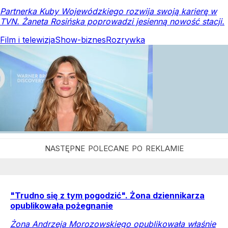
Partnerka Kuby Wojewódzkiego rozwija swoją karierę w
TVN. Żaneta Rosińska poprowadzi jesienną nowość stacji.
Film i telewizja
Show-biznes
Rozrywka
"Trudno się z tym pogodzić". Żona dziennikarza
opublikowała pożegnanie
Żona Andrzeja Morozowskiego opublikowała właśnie