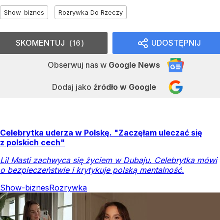
Show-biznes
Rozrywka Do Rzeczy
SKOMENTUJ
UDOSTĘPNIJ
16
Obserwuj nas
w
Google News
Dodaj jako
źródło w Google
Celebrytka uderza w Polskę. "Zaczęłam uleczać się
z polskich cech"
Lil Masti zachwyca się życiem w Dubaju. Celebrytka mówi
o bezpieczeństwie i krytykuje polską mentalność.
Show-biznes
Rozrywka