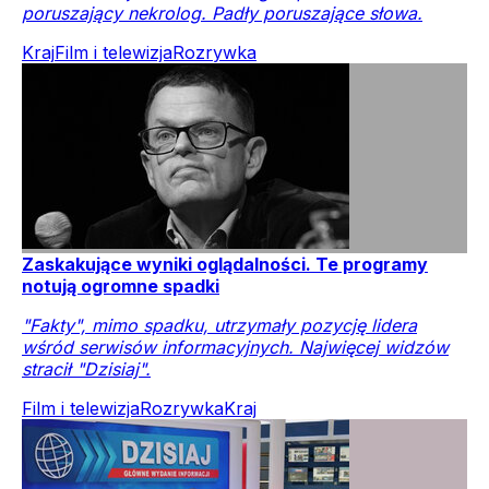
poruszający nekrolog. Padły poruszające słowa.
Kraj
Film i telewizja
Rozrywka
Zaskakujące wyniki oglądalności. Te programy
notują ogromne spadki
"Fakty", mimo spadku, utrzymały pozycję lidera
wśród serwisów informacyjnych. Najwięcej widzów
stracił "Dzisiaj".
Film i telewizja
Rozrywka
Kraj