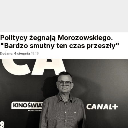
Politycy żegnają Morozowskiego.
"Bardzo smutny ten czas przeszły"
Dodano:
4
sierpnia
18:16