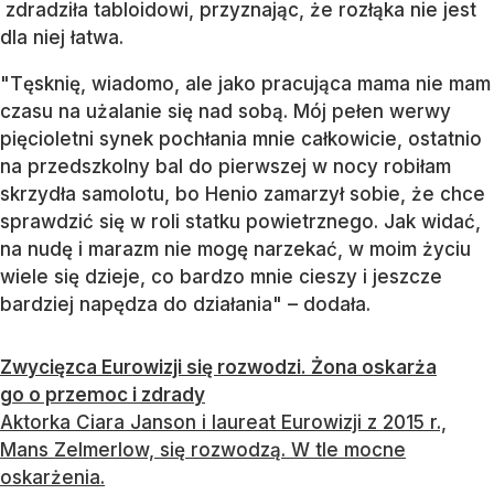
zdradziła tabloidowi, przyznając, że rozłąka nie jest
dla niej łatwa.
"Tęsknię, wiadomo, ale jako pracująca mama nie mam
czasu na użalanie się nad sobą. Mój pełen werwy
pięcioletni synek pochłania mnie całkowicie, ostatnio
na przedszkolny bal do pierwszej w nocy robiłam
skrzydła samolotu, bo Henio zamarzył sobie, że chce
sprawdzić się w roli statku powietrznego. Jak widać,
na nudę i marazm nie mogę narzekać, w moim życiu
wiele się dzieje, co bardzo mnie cieszy i jeszcze
bardziej napędza do działania" – dodała.
Zwycięzca Eurowizji się rozwodzi. Żona oskarża
go o przemoc i zdrady
Aktorka Ciara Janson i laureat Eurowizji z 2015 r.,
Mans Zelmerlow, się rozwodzą. W tle mocne
oskarżenia.