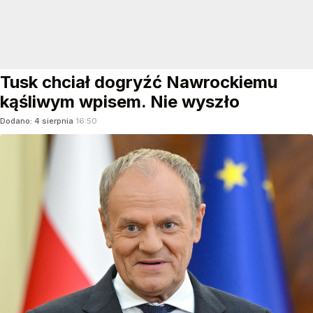
Tusk chciał dogryźć Nawrockiemu
kąśliwym wpisem. Nie wyszło
Dodano:
4
sierpnia
16:50