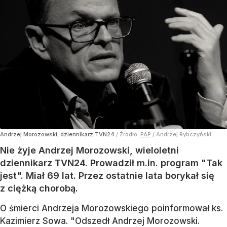
Andrzej Morozowski, dziennikarz TVN24
/ Źródło:
PAP
/
Andrzej Rybczyński
Nie żyje Andrzej Morozowski, wieloletni
dziennikarz TVN24. Prowadził m.in. program "Tak
jest". Miał 69 lat. Przez ostatnie lata borykał się
z ciężką chorobą.
O śmierci Andrzeja Morozowskiego poinformował ks.
Kazimierz Sowa. "Odszedł Andrzej Morozowski.