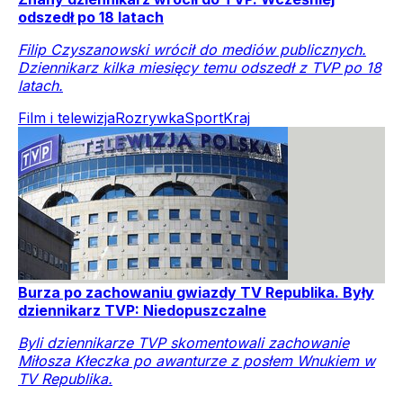
odszedł po 18 latach
Filip Czyszanowski wrócił do mediów publicznych.
Dziennikarz kilka miesięcy temu odszedł z TVP po 18
latach.
Film i telewizja
Rozrywka
Sport
Kraj
Burza po zachowaniu gwiazdy TV Republika. Były
dziennikarz TVP: Niedopuszczalne
Byli dziennikarze TVP skomentowali zachowanie
Miłosza Kłeczka po awanturze z posłem Wnukiem w
TV Republika.