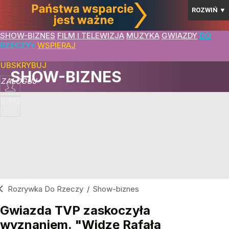
ROZWIŃ
▼
SHOW-BIZNES
FILM I TELEWIZJA
MUZYKA
GWIAZDY
DO
RZECZY+
WSPIERAJ
SUBSKRYBUJ
SHOW-BIZNES
ZALOGUJ
MENU
Rozrywka Do Rzeczy
/
Show-biznes
Gwiazda TVP zaskoczyła
wyznaniem. "Widzę Rafała