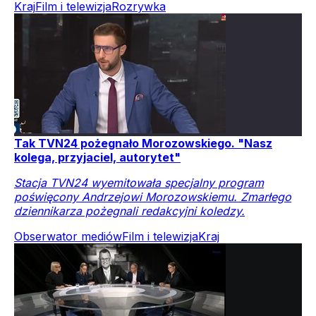
Kraj
Film i telewizja
Rozrywka
Tak TVN24 pożegnało Morozowskiego. "Nasz
kolega, przyjaciel, autorytet"
Stacja TVN24 wyemitowała specjalny program
poświęcony Andrzejowi Morozowskiemu. Zmarłego
dziennikarza pożegnali redakcyjni koledzy.
Obserwator mediów
Film i telewizja
Kraj