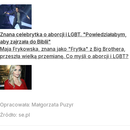
Znana celebrytka o aborcji i LGBT. "Powiedziałabym,
aby zajrzała do Biblii"
Maja Frykowska, znana jako "Frytka" z Big Brothera,
przeszła wielką przemianę. Co myśli o aborcji i LGBT?
Opracowała:
Małgorzata Puzyr
Źródło:
se.pl