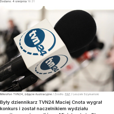
Dodano:
4
sierpnia
16:31
Mikrofon TVN24, zdjęcie ilustracyjne
/ Źródło:
PAP
/
Leszek Szymański
Były dziennikarz TVN24 Maciej Cnota wygrał
konkurs i został naczelnikiem wydziału