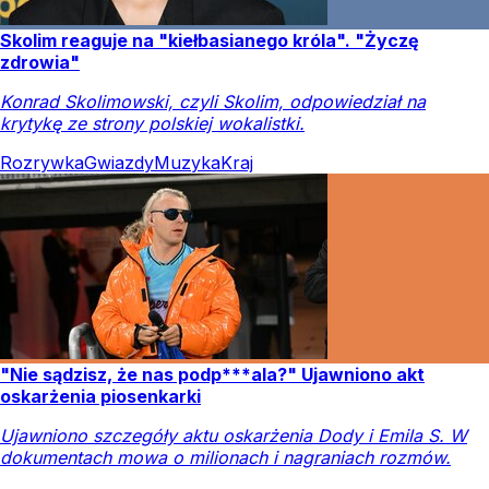
Skolim reaguje na "kiełbasianego króla". "Życzę
zdrowia"
Konrad Skolimowski, czyli Skolim, odpowiedział na
krytykę ze strony polskiej wokalistki.
Rozrywka
Gwiazdy
Muzyka
Kraj
"Nie sądzisz, że nas podp***ala?" Ujawniono akt
oskarżenia piosenkarki
Ujawniono szczegóły aktu oskarżenia Dody i Emila S. W
dokumentach mowa o milionach i nagraniach rozmów.