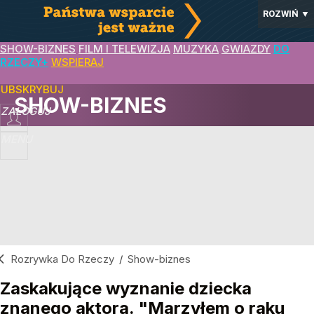
ROZWIŃ
▼
SHOW-BIZNES
FILM I TELEWIZJA
MUZYKA
GWIAZDY
DO
RZECZY+
WSPIERAJ
SUBSKRYBUJ
SHOW-BIZNES
ZALOGUJ
MENU
Rozrywka Do Rzeczy
/
Show-biznes
Zaskakujące wyznanie dziecka
znanego aktora. "Marzyłem o raku