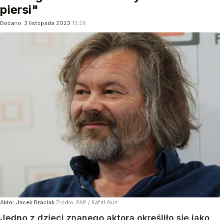
piersi"
Dodano:
3
listopada
2023
13:28
Aktor Jacek Braciak
Źródło:
PAP
/
Rafał Guz
Jedno z dzieci znanego aktora określiło się jako