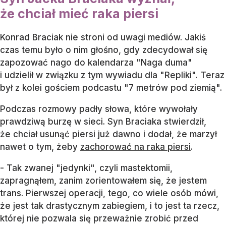
że chciał mieć raka piersi
Konrad Braciak nie stroni od uwagi mediów. Jakiś
czas temu było o nim głośno, gdy zdecydował się
zapozować nago do kalendarza "Naga duma"
i udzielił w związku z tym wywiadu dla "Repliki". Teraz
był z kolei gościem podcastu "7 metrów pod ziemią".
Podczas rozmowy padły słowa, które wywołały
prawdziwą burzę w sieci. Syn Braciaka stwierdził,
że chciał usunąć piersi już dawno i dodał, że marzył
nawet o tym, żeby
zachorować na raka piersi
.
- Tak zwanej "jedynki", czyli mastektomii,
zapragnąłem, zanim zorientowałem się, że jestem
trans. Pierwszej operacji, tego, co wiele osób mówi,
że jest tak drastycznym zabiegiem, i to jest ta rzecz,
której nie pozwala się przeważnie zrobić przed