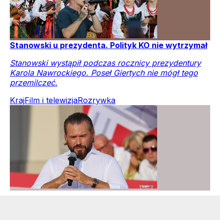
Stanowski u prezydenta. Polityk KO nie wytrzymał
Stanowski wystąpił podczas rocznicy prezydentury
Karola Nawrockiego. Poseł Giertych nie mógł tego
przemilczeć.
Kraj
Film i telewizja
Rozrywka