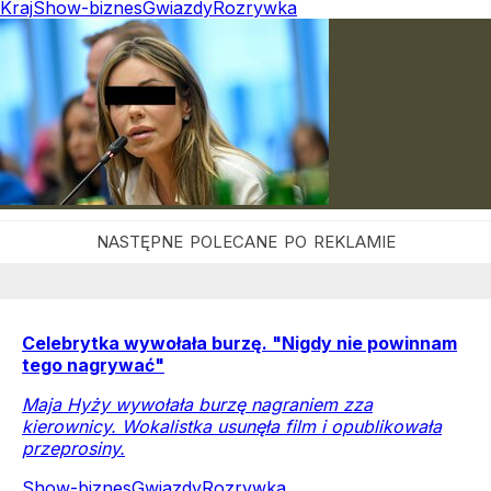
Kraj
Show-biznes
Gwiazdy
Rozrywka
Celebrytka wywołała burzę. "Nigdy nie powinnam
tego nagrywać"
Maja Hyży wywołała burzę nagraniem zza
kierownicy. Wokalistka usunęła film i opublikowała
przeprosiny.
Show-biznes
Gwiazdy
Rozrywka