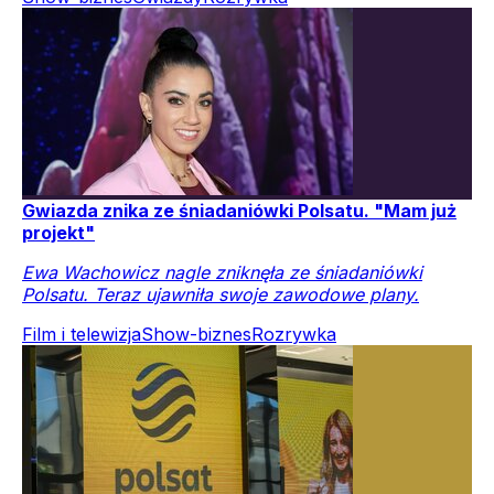
Gwiazda znika ze śniadaniówki Polsatu. "Mam już
projekt"
Ewa Wachowicz nagle zniknęła ze śniadaniówki
Polsatu. Teraz ujawniła swoje zawodowe plany.
Film i telewizja
Show-biznes
Rozrywka