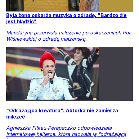
Była żona oskarża muzyka o zdradę. "Bardzo źle
jest błądzić"
Mandaryna przerwała milczenie po oskarżeniach Poli
Wiśniewskiej o zdradę małżeńską.
"Odrażająca kreatura". Aktorka nie zamierza
milczeć
Agnieszka Fitkau-Perepeczko odpowiedziała
internetowej hejterce, która nazwała ją "odrażającą