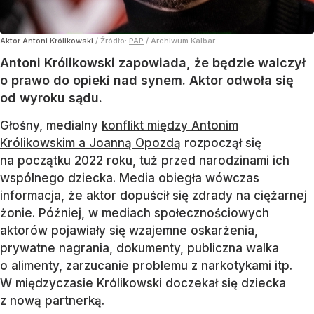
Aktor Antoni Królikowski
/ Źródło:
PAP
/
Archiwum Kalbar
Antoni Królikowski zapowiada, że będzie walczył
o prawo do opieki nad synem. Aktor odwoła się
od wyroku sądu.
Głośny, medialny
konflikt między Antonim
Królikowskim a Joanną Opozdą
rozpoczął się
na początku 2022 roku, tuż przed narodzinami ich
wspólnego dziecka. Media obiegła wówczas
informacja, że aktor dopuścił się zdrady na ciężarnej
żonie. Później, w mediach społecznościowych
aktorów pojawiały się wzajemne oskarżenia,
prywatne nagrania, dokumenty, publiczna walka
o alimenty, zarzucanie problemu z narkotykami itp.
W międzyczasie Królikowski doczekał się dziecka
z nową partnerką.