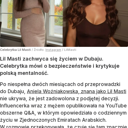
Celebrytka Lil Masti
/ Źródło:
Instagram
/
LilMasti
Lil Masti zachwyca się życiem w Dubaju.
Celebrytka mówi o bezpieczeństwie i krytykuje
polską mentalność.
Po niespełna dwóch miesiącach od przeprowadzki
do Dubaju,
Aniela Woźniakowska, znana jako Lil Masti
nie ukrywa, że jest zadowolona z podjętej decyzji.
Influencerka wraz z mężem opublikowała na YouTube
obszerne Q&A, w którym opowiedziała o codziennym
życiu w Zjednoczonych Emiratach Arabskich.
W rozmowie przekonywała, że czuje się tam znacznie