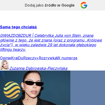
Dodaj jako
źródło w Google
Sama tego chciałaś
GWIAZDOBZDUR | Celebrytka Julia von Stein, znana
głównie z tego, że jest znana (oraz z programu „Królowe
życia”), w wieku zaledwie 29 lat dokonała głębokiego
liftingu twarzy.
Opinie
Kraj
DoRzeczy+
Rozrywka
W numerze
Zuzanna
Dąbrowska-Pieczyńska