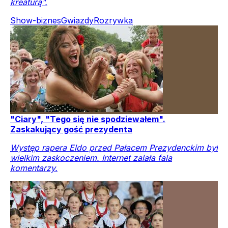
kreaturą".
Show-biznes
Gwiazdy
Rozrywka
"Ciary", "Tego się nie spodziewałem".
Zaskakujący gość prezydenta
Występ rapera Eldo przed Pałacem Prezydenckim był
wielkim zaskoczeniem. Internet zalała fala
komentarzy.