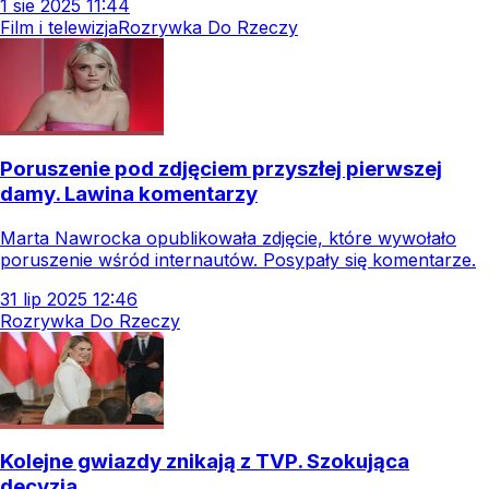
1
sie
2025
11:44
Film i telewizja
Rozrywka Do Rzeczy
Poruszenie pod zdjęciem przyszłej pierwszej
damy. Lawina komentarzy
Marta Nawrocka opublikowała zdjęcie, które wywołało
poruszenie wśród internautów. Posypały się komentarze.
31
lip
2025
12:46
Rozrywka Do Rzeczy
Kolejne gwiazdy znikają z TVP. Szokująca
decyzja