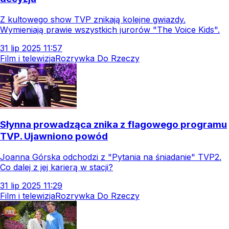
Z kultowego show TVP znikają kolejne gwiazdy.
Wymieniają prawie wszystkich jurorów "The Voice Kids".
31
lip
2025
11:57
Film i telewizja
Rozrywka Do Rzeczy
Słynna prowadząca znika z flagowego programu
TVP. Ujawniono powód
Joanna Górska odchodzi z "Pytania na śniadanie" TVP2.
Co dalej z jej karierą w stacji?
31
lip
2025
11:29
Film i telewizja
Rozrywka Do Rzeczy