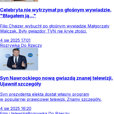
Celebryta nie wytrzymał po głośnym wywiadzie.
"Błagałem ją..."
Filip Chajzer wybuchł po głośnym wywiadzie Małgorzaty
Walczak. Były gwiazdor TVN nie kryje złości.
4
sie
2025
17:01
Rozrywka Do Rzeczy
Syn Nawrockiego nową gwiazdą znanej telewizji.
Ujawnił szczegóły
Syn prezydenta elekta dostał własny program
w popularnej prawicowej telewizji. Znamy szczegóły.
4
sie
2025
16:20
Film i telewizja
Rozrywka Do Rzeczy