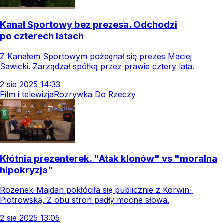
Kanał Sportowy bez prezesa. Odchodzi
po czterech latach
Z Kanałem Sportowym pożegnał się prezes Maciej
Sawicki. Zarządzał spółką przez prawie cztery lata.
2
sie
2025
14:33
Film i telewizja
Rozrywka Do Rzeczy
Kłótnia prezenterek. "Atak klonów" vs "moralna
hipokryzja"
Rozenek-Majdan pokłóciła się publicznie z Korwin-
Piotrowską. Z obu stron padły mocne słowa.
2
sie
2025
13:05