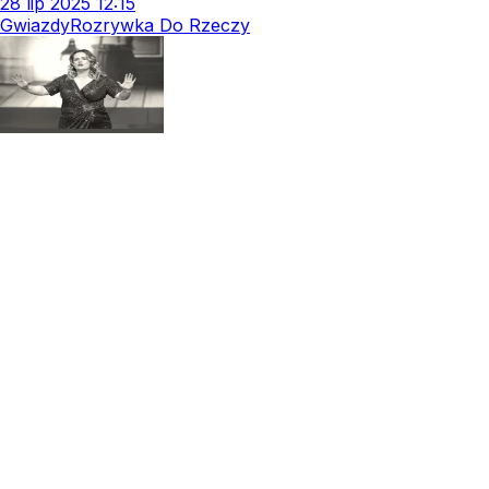
28
lip
2025
12:15
Gwiazdy
Rozrywka Do Rzeczy