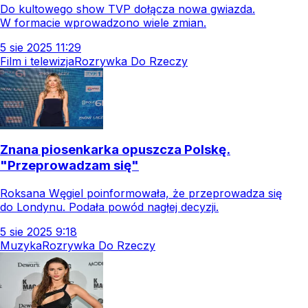
Do kultowego show TVP dołącza nowa gwiazda.
W formacie wprowadzono wiele zmian.
5
sie
2025
11:29
Film i telewizja
Rozrywka Do Rzeczy
Znana piosenkarka opuszcza Polskę.
"Przeprowadzam się"
Roksana Węgiel poinformowała, że przeprowadza się
do Londynu. Podała powód nagłej decyzji.
5
sie
2025
9:18
Muzyka
Rozrywka Do Rzeczy