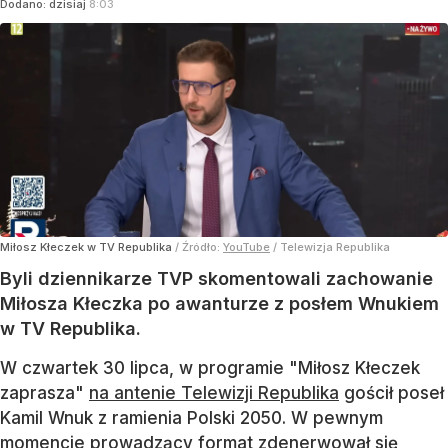
Dodano:
dzisiaj
8:03
Miłosz Kłeczek w TV Republika
/ Źródło:
YouTube
/
Telewizja Republika
Byli dziennikarze TVP skomentowali zachowanie
Miłosza Kłeczka po awanturze z posłem Wnukiem
w TV Republika.
W czwartek 30 lipca, w programie "Miłosz Kłeczek
zaprasza"
na antenie Telewizji Republika
gościł poseł
Kamil Wnuk z ramienia Polski 2050. W pewnym
momencie prowadzący format zdenerwował się