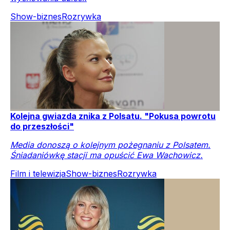
Show-biznes
Rozrywka
Kolejna gwiazda znika z Polsatu. "Pokusa powrotu
do przeszłości"
Media donoszą o kolejnym pożegnaniu z Polsatem.
Śniadaniówkę stacji ma opuścić Ewa Wachowicz.
Film i telewizja
Show-biznes
Rozrywka