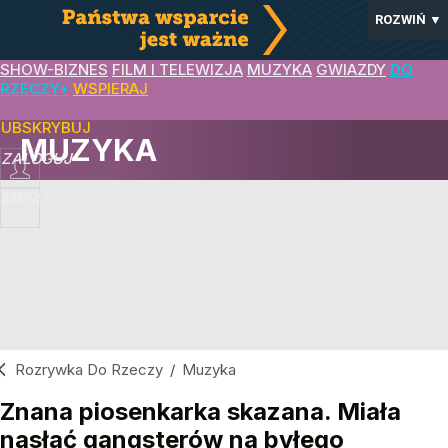
ROZWIŃ
▼
SHOW-BIZNES
FILM I TELEWIZJA
MUZYKA
GWIAZDY
DO
RZECZY+
WSPIERAJ
SUBSKRYBUJ
MUZYKA
ZALOGUJ
MENU
Rozrywka Do Rzeczy
/
Muzyka
Znana piosenkarka skazana. Miała
nasłać gangsterów na byłego