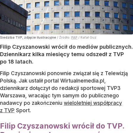
Siedziba TVP, zdjęcie ilustracyjne
/ Źródło:
PAP
/
Rafał Guz
Filip Czyszanowski wrócił do mediów publicznych.
Dziennikarz kilka miesięcy temu odszedł z TVP
po 18 latach.
Filip Czyszanowski ponownie związał się z Telewizją
Polską. Jak ustalił portal Wirtualnemedia.pl,
dziennikarz dołączył do redakcji sportowej TVP3
Warszawa, wracając tym samym do publicznego
nadawcy po zakończeniu
wieloletniej współpracy
z TVP
Sport.
Filip Czyszanowski wrócił do TVP.