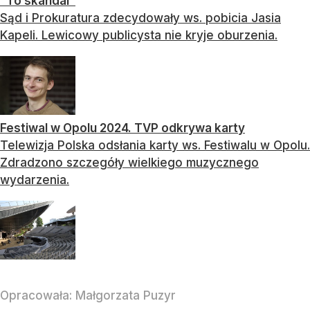
"To skandal"
Sąd i Prokuratura zdecydowały ws. pobicia Jasia
Kapeli. Lewicowy publicysta nie kryje oburzenia.
Festiwal w Opolu 2024. TVP odkrywa karty
Telewizja Polska odsłania karty ws. Festiwalu w Opolu.
Zdradzono szczegóły wielkiego muzycznego
wydarzenia.
Opracowała:
Małgorzata Puzyr