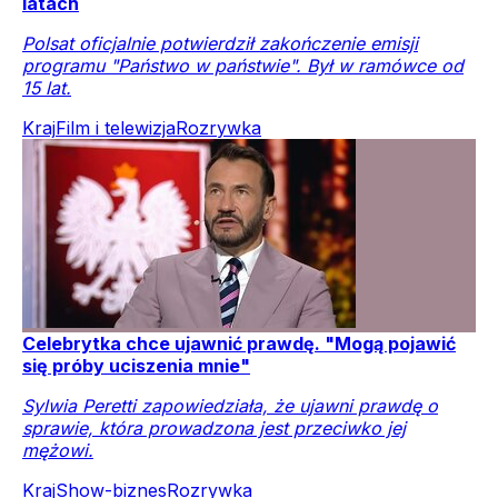
latach
Polsat oficjalnie potwierdził zakończenie emisji
programu "Państwo w państwie". Był w ramówce od
15 lat.
Kraj
Film i telewizja
Rozrywka
Celebrytka chce ujawnić prawdę. "Mogą pojawić
się próby uciszenia mnie"
Sylwia Peretti zapowiedziała, że ujawni prawdę o
sprawie, która prowadzona jest przeciwko jej
mężowi.
Kraj
Show-biznes
Rozrywka