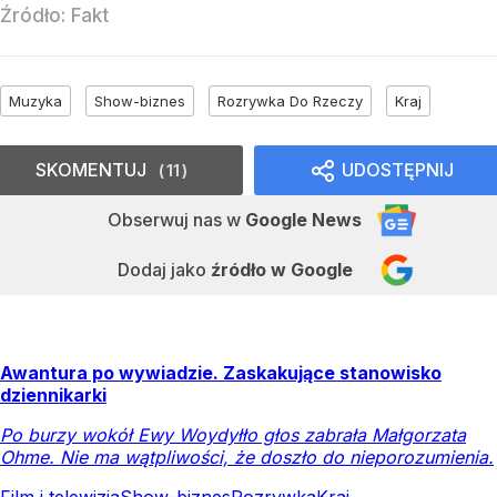
Źródło:
Fakt
Muzyka
Show-biznes
Rozrywka Do Rzeczy
Kraj
SKOMENTUJ
UDOSTĘPNIJ
11
Obserwuj nas
w
Google News
Dodaj jako
źródło w Google
Awantura po wywiadzie. Zaskakujące stanowisko
dziennikarki
Po burzy wokół Ewy Woydyłło głos zabrała Małgorzata
Ohme. Nie ma wątpliwości, że doszło do nieporozumienia.
Film i telewizja
Show-biznes
Rozrywka
Kraj