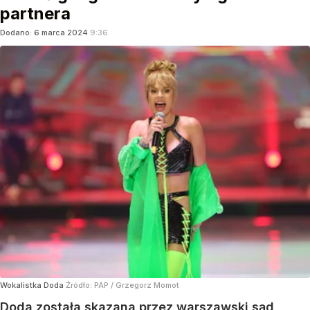
partnera
Dodano:
6
marca
2024
9:36
Wokalistka Doda
Źródło:
PAP
/
Grzegorz Momot
Doda została skazana przez warszawski sąd