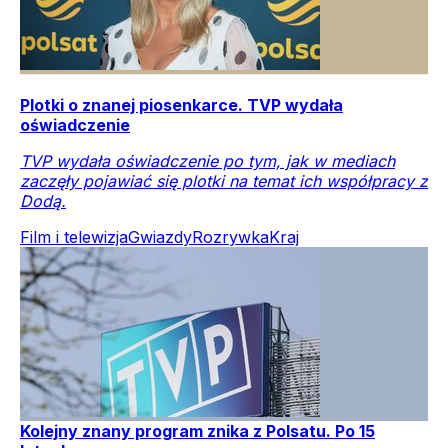
Plotki o znanej piosenkarce. TVP wydała
oświadczenie
TVP wydała oświadczenie po tym, jak w mediach
zaczęły pojawiać się plotki na temat ich współpracy z
Dodą.
Film i telewizja
Gwiazdy
Rozrywka
Kraj
Kolejny znany program znika z Polsatu. Po 15