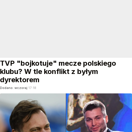
TVP "bojkotuje" mecze polskiego
klubu? W tle konflikt z byłym
dyrektorem
Dodano:
wczoraj
17:18