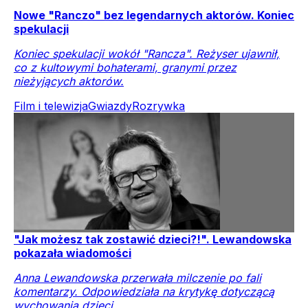
Nowe "Ranczo" bez legendarnych aktorów. Koniec
spekulacji
Koniec spekulacji wokół "Rancza". Reżyser ujawnił,
co z kultowymi bohaterami, granymi przez
nieżyjących aktorów.
Film i telewizja
Gwiazdy
Rozrywka
"Jak możesz tak zostawić dzieci?!". Lewandowska
pokazała wiadomości
Anna Lewandowska przerwała milczenie po fali
komentarzy. Odpowiedziała na krytykę dotyczącą
wychowania dzieci.