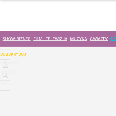
Udostępnij
8
Skomentuj
SHOW-BIZNES
FILM I TELEWIZJA
MUZYKA
GWIAZDY
DO
SUBSKRYBUJ
ZALOGUJ
SZUKAJ
MENU