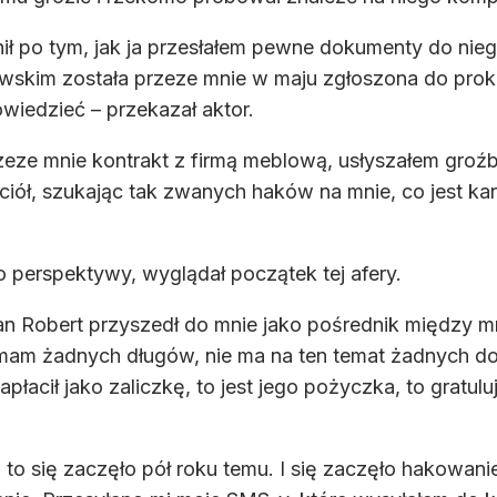
ł po tym, jak ja przesłałem pewne dokumenty do nieg
wskim została przeze mnie w maju zgłoszona do prokur
wiedzieć – przekazał aktor.
przeze mnie kontrakt z firmą meblową, usłyszałem gro
ół, szukając tak zwanych haków na mnie, co jest kar
o perspektywy, wyglądał początek tej afery.
 pan Robert przyszedł do mnie jako pośrednik między 
mam żadnych długów, nie ma na ten temat żadnych dow
zapłacił jako zaliczkę, to jest jego pożyczka, to gratu
. I to się zaczęło pół roku temu. I się zaczęło hakowa