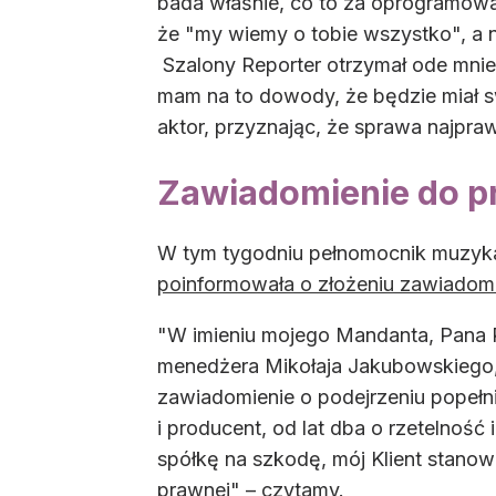
bada właśnie, co to za oprogramowa
że "my wiemy o tobie wszystko", a n
Szalony Reporter otrzymał ode mni
mam na to dowody, że będzie miał swo
aktor, przyznając, że sprawa najpra
Zawiadomienie do p
W tym tygodniu pełnomocnik muzyka,
poinformowała o złożeniu zawiadomi
"W imieniu mojego Mandanta, Pana R
menedżera Mikołaja Jakubowskiego,
zawiadomienie o podejrzeniu popełni
i producent, od lat dba o rzetelność
spółkę na szkodę, mój Klient stanow
prawnej" – czytamy.