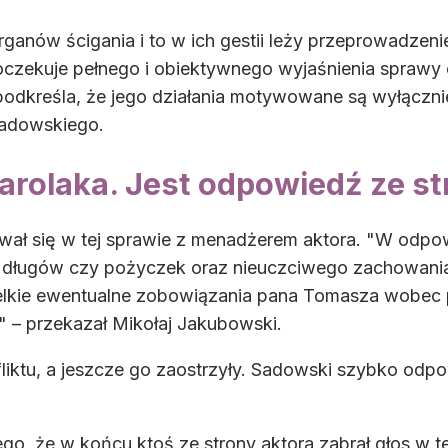
ganów ścigania i to w ich gestii leży przeprowadzen
oczekuje pełnego i obiektywnego wyjaśnienia sprawy 
 podkreśla, że jego działania motywowane są wyłącz
Sadowskiego.
rolaka. Jest odpowiedź ze st
ował się w tej sprawie z menadżerem aktora. "W odpo
długów czy pożyczek oraz nieuczciwego zachowania
elkie ewentualne zobowiązania pana Tomasza wobec
" – przekazał Mikołaj Jakubowski.
fliktu, a jeszcze go zaostrzyły. Sadowski szybko od
ego, że w końcu ktoś ze strony aktora zabrał głos w t