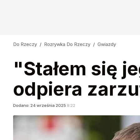
Do Rzeczy
/
Rozrywka Do Rzeczy
/
Gwiazdy
"Stałem się j
odpiera zarzu
Dodano:
24
września
2025
9:22