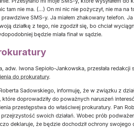
nie. Przesyłano mi moje SMS-y, które wysyłałem do ko
ic tam nie ma. (...) On mi nic nie pożyczył, nie ma n
e prawdziwe SMS-y. Ja miałem zhakowany telefon. Ja
ją działkę z tego, nie zgodził się, bo chciał wyciągną
wdopodobniej będzie miała finał w sądzie.
rokuratury
 adw. Iwona Sepioło-Jankowska, przesłała redakcji s
enia do prokuratury
.
oberta Sadowskiego, informuję, że w związku z dzia
 które doprowadziły do poważnych naruszeń intere
enia przestępstwa do właściwej prokuratury. Pan Rob
 i przejrzystość swoich działań. Wobec prób podważeni
czo deklaruje, że będzie dochodził ochrony swojego d