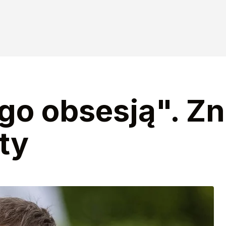
ego obsesją". Z
ty