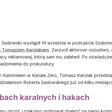
 Sadowski wystąpił 14 września w podcaście Szalone
z Tomaszem Karolakiem
. Zarzucił aktorowi oszustwo, 
racy reklamowej, którą sam mu załatwił. Po oświadcz
adomienia do prokuratury.
Kammelem w Kanale Zero, Tomasz Karolak przedstawi
 działaniom Roberta Sadowskiego już od kilku miesięcy
bach karalnych i hakach
ł mu grozić i rzekomo próbował znaleźć na niego komp