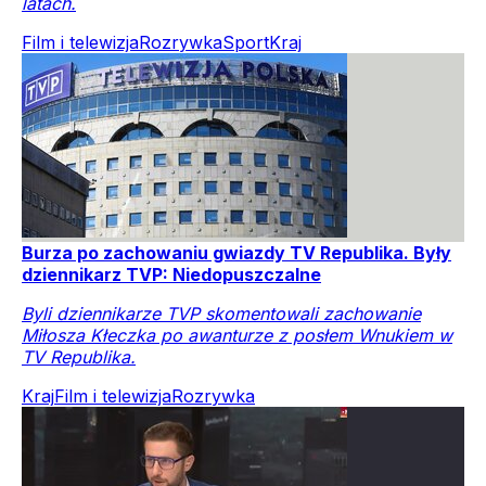
latach.
Film i telewizja
Rozrywka
Sport
Kraj
Burza po zachowaniu gwiazdy TV Republika. Były
dziennikarz TVP: Niedopuszczalne
Byli dziennikarze TVP skomentowali zachowanie
Miłosza Kłeczka po awanturze z posłem Wnukiem w
TV Republika.
Kraj
Film i telewizja
Rozrywka