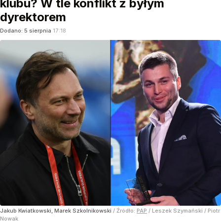
klubu? W tle konflikt z byłym
dyrektorem
Dodano:
5
sierpnia
17:18
Jakub Kwiatkowski, Marek Szkolnikowski
/ Źródło:
PAP
/
Leszek Szymański / Piotr
Nowak