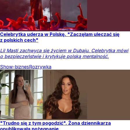
Celebrytka uderza w Polskę. "Zaczęłam uleczać się
z polskich cech"
Lil Masti zachwyca się życiem w Dubaju. Celebrytka mówi
o bezpieczeństwie i krytykuje polską mentalność.
Show-biznes
Rozrywka
"Trudno się z tym pogodzić". Żona dziennikarza
opublikowała pożegnanie