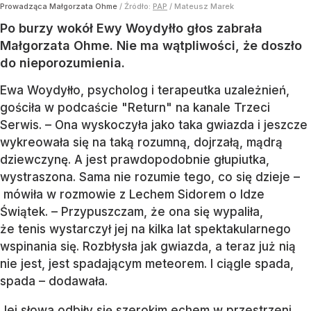
Prowadząca Małgorzata Ohme
/ Źródło:
PAP
/
Mateusz Marek
Po burzy wokół Ewy Woydyłło głos zabrała
Małgorzata Ohme. Nie ma wątpliwości, że doszło
do nieporozumienia.
Ewa Woydyłło, psycholog i terapeutka uzależnień,
gościła w podcaście "Return" na kanale Trzeci
Serwis. – Ona wyskoczyła jako taka gwiazda i jeszcze
wykreowała się na taką rozumną, dojrzałą, mądrą
dziewczynę. A jest prawdopodobnie głupiutka,
wystraszona. Sama nie rozumie tego, co się dzieje –
mówiła w rozmowie z Lechem Sidorem o Idze
Świątek. – Przypuszczam, że ona się wypaliła,
że tenis wystarczył jej na kilka lat spektakularnego
wspinania się. Rozbłysła jak gwiazda, a teraz już nią
nie jest, jest spadającym meteorem. I ciągle spada,
spada – dodawała.
Jej słowa odbiły się szerokim echem w przestrzeni