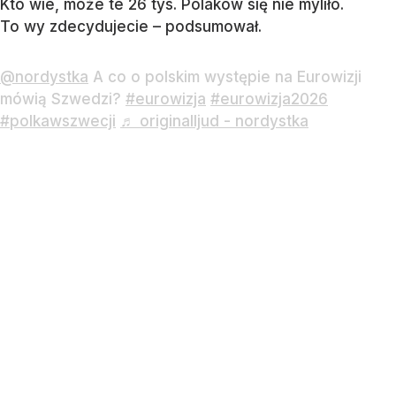
Kto wie, może te 26 tys. Polaków się nie myliło.
To wy zdecydujecie – podsumował.
@nordystka
A co o polskim występie na Eurowizji
mówią Szwedzi?
#eurowizja
#eurowizja2026
#polkawszwecji
♬ originalljud - nordystka