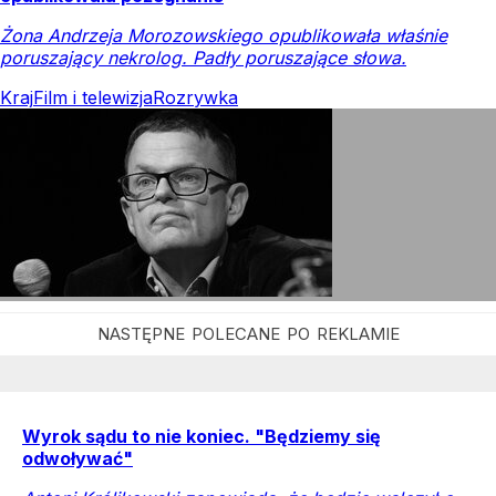
Żona Andrzeja Morozowskiego opublikowała właśnie
poruszający nekrolog. Padły poruszające słowa.
Kraj
Film i telewizja
Rozrywka
Wyrok sądu to nie koniec. "Będziemy się
odwoływać"