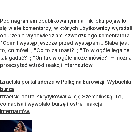
Pod nagraniem opublikowanym na TikToku pojawiło
się wiele komentarzy, w których użytkownicy wyrażali
oburzenie wypowiedziami szwedzkiego komentatora.
"Ocenił występ jeszcze przed występem... Słabe jest
to, co mówi"; "Co to za roast?"; "To w ogóle legalne
tak gadać?"; "On tak w ogóle może mówić?" – można
przeczytać wśród reakcji internautów.
Izraelski portal uderza w Polkę na Eurowizji. Wybuchła
burza
Izraelski portal skrytykował Alicję Szemplińską. To,
co napisali wywołało burzę i ostre reakcje
internautów.