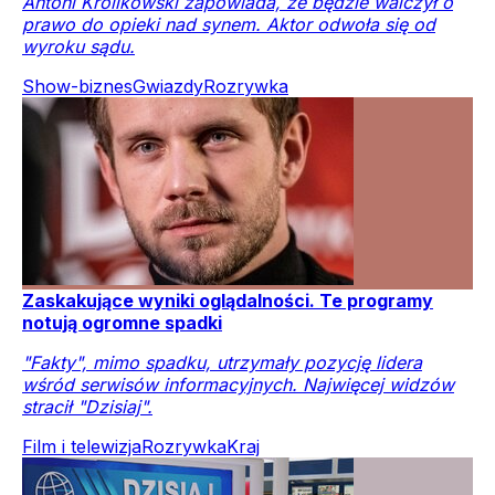
Antoni Królikowski zapowiada, że będzie walczył o
prawo do opieki nad synem. Aktor odwoła się od
wyroku sądu.
Show-biznes
Gwiazdy
Rozrywka
Zaskakujące wyniki oglądalności. Te programy
notują ogromne spadki
"Fakty", mimo spadku, utrzymały pozycję lidera
wśród serwisów informacyjnych. Najwięcej widzów
stracił "Dzisiaj".
Film i telewizja
Rozrywka
Kraj