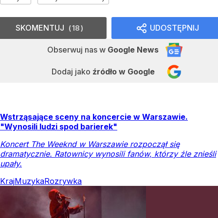
SKOMENTUJ
UDOSTĘPNIJ
18
Obserwuj nas
w
Google News
Dodaj jako
źródło w Google
Wstrząsające sceny na koncercie w Warszawie.
"Wynosili ludzi spod barierek"
Koncert The Weeknd w Warszawie rozpoczął się
dramatycznie. Ratownicy wynosili fanów, którzy źle znieśli
upały.
Kraj
Muzyka
Rozrywka