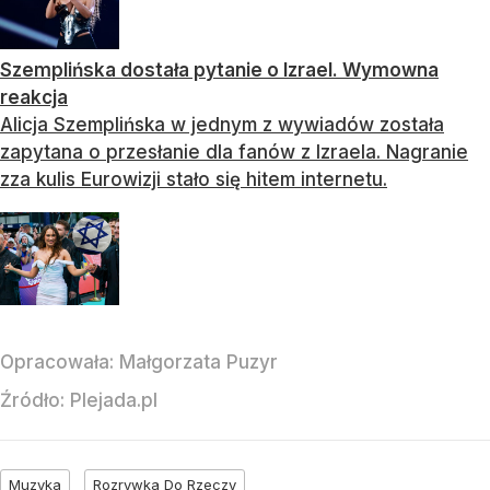
Szemplińska dostała pytanie o Izrael. Wymowna
reakcja
Alicja Szemplińska w jednym z wywiadów została
zapytana o przesłanie dla fanów z Izraela. Nagranie
zza kulis Eurowizji stało się hitem internetu.
Opracowała:
Małgorzata Puzyr
Źródło:
Plejada.pl
Muzyka
Rozrywka Do Rzeczy