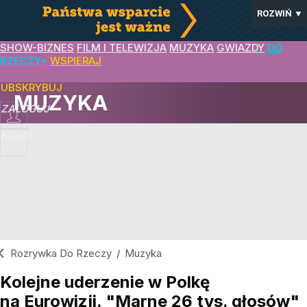
ROZWIŃ
▼
SHOW-BIZNES
FILM I TELEWIZJA
MUZYKA
GWIAZDY
DO
RZECZY+
WSPIERAJ
SUBSKRYBUJ
MUZYKA
ZALOGUJ
MENU
Rozrywka Do Rzeczy
/
Muzyka
Kolejne uderzenie w Polkę
na Eurowizji. "Marne 26 tys. głosów"