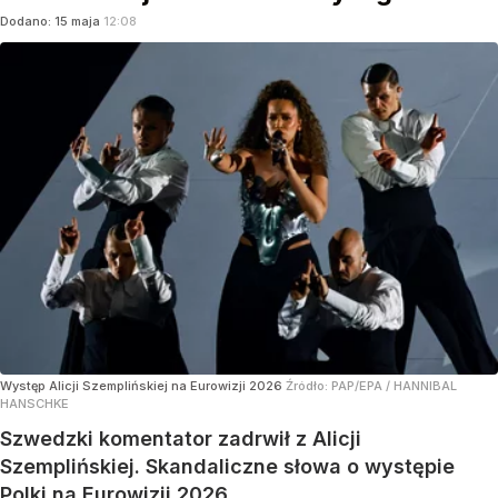
Dodano:
15
maja
12:08
Występ Alicji Szemplińskiej na Eurowizji 2026
Źródło:
PAP/EPA
/
HANNIBAL
HANSCHKE
Szwedzki komentator zadrwił z Alicji
Szemplińskiej. Skandaliczne słowa o występie
Polki na Eurowizji 2026.