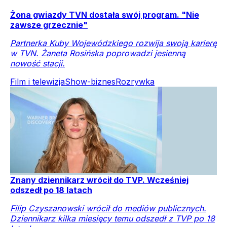
Żona gwiazdy TVN dostała swój program. "Nie
zawsze grzecznie"
Partnerka Kuby Wojewódzkiego rozwija swoją karierę
w TVN. Żaneta Rosińska poprowadzi jesienną
nowość stacji.
Film i telewizja
Show-biznes
Rozrywka
Znany dziennikarz wrócił do TVP. Wcześniej
odszedł po 18 latach
Filip Czyszanowski wrócił do mediów publicznych.
Dziennikarz kilka miesięcy temu odszedł z TVP po 18