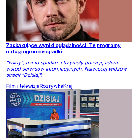
Zaskakujące wyniki oglądalności. Te programy
notują ogromne spadki
"Fakty", mimo spadku, utrzymały pozycję lidera
wśród serwisów informacyjnych. Najwięcej widzów
stracił "Dzisiaj".
Film i telewizja
Rozrywka
Kraj