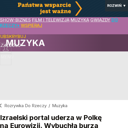
ROZWIŃ
▼
SHOW-BIZNES
FILM I TELEWIZJA
MUZYKA
GWIAZDY
DO
RZECZY+
WSPIERAJ
SUBSKRYBUJ
MUZYKA
ZALOGUJ
MENU
Rozrywka Do Rzeczy
/
Muzyka
Izraelski portal uderza w Polkę
na Eurowizji. Wybuchła burza