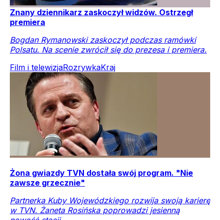
Znany dziennikarz zaskoczył widzów. Ostrzegł
premiera
Bogdan Rymanowski zaskoczył podczas ramówki
Polsatu. Na scenie zwrócił się do prezesa i premiera.
Film i telewizja
Rozrywka
Kraj
Żona gwiazdy TVN dostała swój program. "Nie
zawsze grzecznie"
Partnerka Kuby Wojewódzkiego rozwija swoją karierę
w TVN. Żaneta Rosińska poprowadzi jesienną