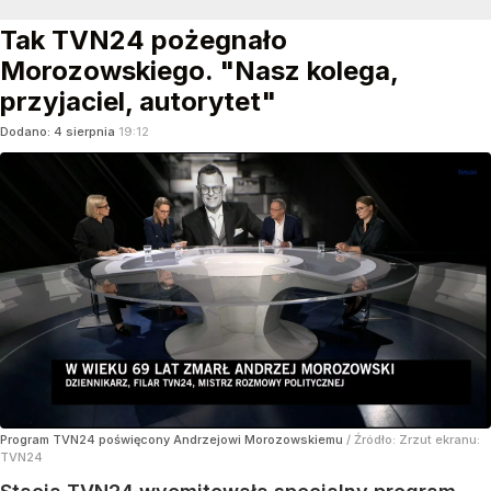
Tak TVN24 pożegnało
Morozowskiego. "Nasz kolega,
przyjaciel, autorytet"
Dodano:
4
sierpnia
19:12
Program TVN24 poświęcony Andrzejowi Morozowskiemu
/ Źródło:
Zrzut ekranu:
TVN24