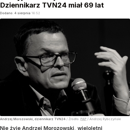
Dziennikarz TVN24 miał 69 lat
Dodano:
4
sierpnia
16:52
Andrzej Morozowski, dziennikarz TVN24
/ Źródło:
PAP
/
Andrzej Rybczyński
Nie żyje Andrzej Morozowski, wieloletni