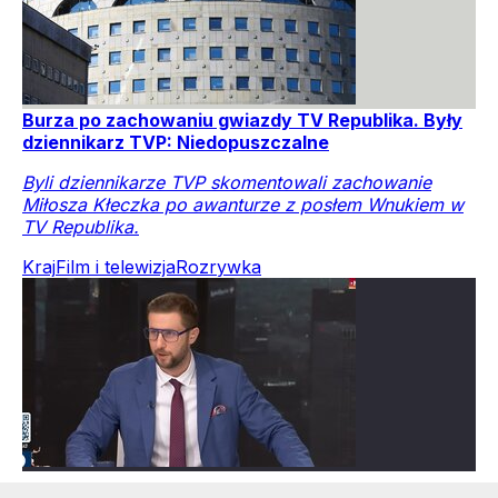
Burza po zachowaniu gwiazdy TV Republika. Były
dziennikarz TVP: Niedopuszczalne
Byli dziennikarze TVP skomentowali zachowanie
Miłosza Kłeczka po awanturze z posłem Wnukiem w
TV Republika.
Kraj
Film i telewizja
Rozrywka