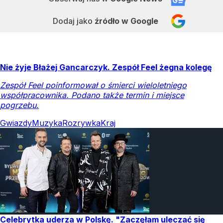
Dodaj jako
źródło w Google
Nie żyje Błażej Gancarczyk. Zespół Feel żegna kolegę
Zespół Feel poinformował o śmierci wieloletniego
współpracownika. Podano także termin i miejsce
pogrzebu.
Gwiazdy
Muzyka
Rozrywka
Kraj
Celebrytka uderza w Polskę. "Zaczęłam uleczać się