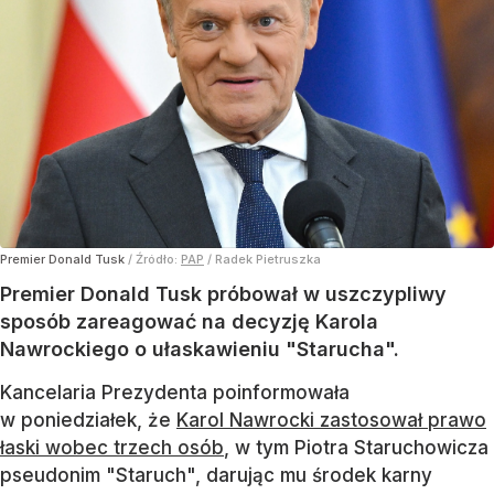
Premier Donald Tusk
/ Źródło:
PAP
/
Radek Pietruszka
Premier Donald Tusk próbował w uszczypliwy
sposób zareagować na decyzję Karola
Nawrockiego o ułaskawieniu "Starucha".
Kancelaria Prezydenta poinformowała
w poniedziałek, że
Karol Nawrocki zastosował prawo
łaski wobec trzech osób
, w tym Piotra Staruchowicza
pseudonim "Staruch", darując mu środek karny