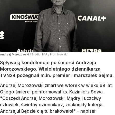
Andrzej Morozowski
/ Źródło:
PAP
/
Piotr Nowak
Spływają kondolencje po śmierci Andrzeja
Morozowskiego. Wieloletniego dziennikarza
TVN24 pożegnali m.in. premier i marszałek Sejmu.
Andrzej Morozowski zmarł we wtorek w wieku 69 lat.
O jego śmierci poinformował ks. Kazimierz Sowa.
"Odszedł Andrzej Morozowski. Mądry i uczciwy
człowiek, świetny dziennikarz, znakomity kolega.
Andrzeju! Będzie cię tu brakowało!" – napisał