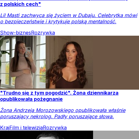
z polskich cech"
Lil Masti zachwyca się życiem w Dubaju. Celebrytka mówi
o bezpieczeństwie i krytykuje polską mentalność.
Show-biznes
Rozrywka
"Trudno się z tym pogodzić". Żona dziennikarza
opublikowała pożegnanie
Żona Andrzeja Morozowskiego opublikowała właśnie
poruszający nekrolog. Padły poruszające słowa.
Kraj
Film i telewizja
Rozrywka