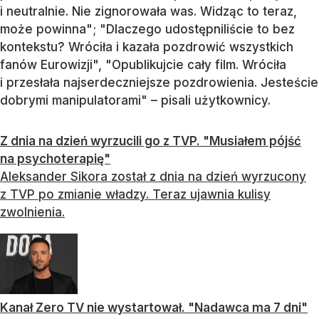
i neutralnie. Nie zignorowała was. Widząc to teraz,
może powinna"; "Dlaczego udostępniliście to bez
kontekstu? Wróciła i kazała pozdrowić wszystkich
fanów Eurowizji", "Opublikujcie cały film. Wróciła
i przesłała najserdeczniejsze pozdrowienia. Jesteście
dobrymi manipulatorami" – pisali użytkownicy.
Z dnia na dzień wyrzucili go z TVP. "Musiałem pójść
na psychoterapię"
Aleksander Sikora został z dnia na dzień wyrzucony
z TVP po zmianie władzy. Teraz ujawnia kulisy
zwolnienia.
Kanał Zero TV nie wystartował. "Nadawca ma 7 dni"