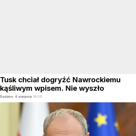
Tusk chciał dogryźć Nawrockiemu
kąśliwym wpisem. Nie wyszło
Dodano:
4
sierpnia
16:50