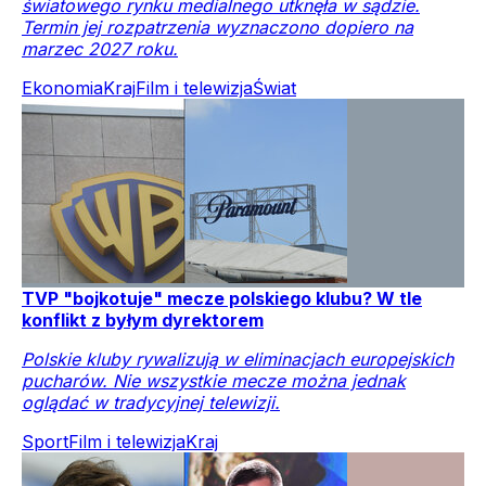
światowego rynku medialnego utknęła w sądzie.
Termin jej rozpatrzenia wyznaczono dopiero na
marzec 2027 roku.
Ekonomia
Kraj
Film i telewizja
Świat
TVP "bojkotuje" mecze polskiego klubu? W tle
konflikt z byłym dyrektorem
Polskie kluby rywalizują w eliminacjach europejskich
pucharów. Nie wszystkie mecze można jednak
oglądać w tradycyjnej telewizji.
Sport
Film i telewizja
Kraj