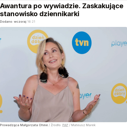
Awantura po wywiadzie. Zaskakujące
stanowisko dziennikarki
Dodano:
wczoraj
16:21
Prowadząca Małgorzata Ohme
/ Źródło:
PAP
/
Mateusz Marek