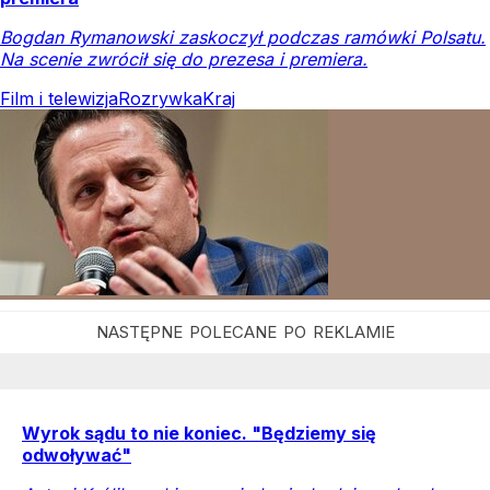
Bogdan Rymanowski zaskoczył podczas ramówki Polsatu.
Na scenie zwrócił się do prezesa i premiera.
Film i telewizja
Rozrywka
Kraj
Wyrok sądu to nie koniec. "Będziemy się
odwoływać"