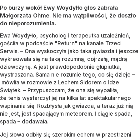
Po burzy wokół Ewy Woydyłło głos zabrała
Małgorzata Ohme. Nie ma wątpliwości, że doszło
do nieporozumienia.
Ewa Woydyłło, psycholog i terapeutka uzależnień,
gościła w podcaście "Return" na kanale Trzeci
Serwis. – Ona wyskoczyła jako taka gwiazda i jeszcze
wykreowała się na taką rozumną, dojrzałą, mądrą
dziewczynę. A jest prawdopodobnie głupiutka,
wystraszona. Sama nie rozumie tego, co się dzieje –
mówiła w rozmowie z Lechem Sidorem o Idze
Świątek. – Przypuszczam, że ona się wypaliła,
że tenis wystarczył jej na kilka lat spektakularnego
wspinania się. Rozbłysła jak gwiazda, a teraz już nią
nie jest, jest spadającym meteorem. I ciągle spada,
spada – dodawała.
Jej słowa odbiły się szerokim echem w przestrzeni