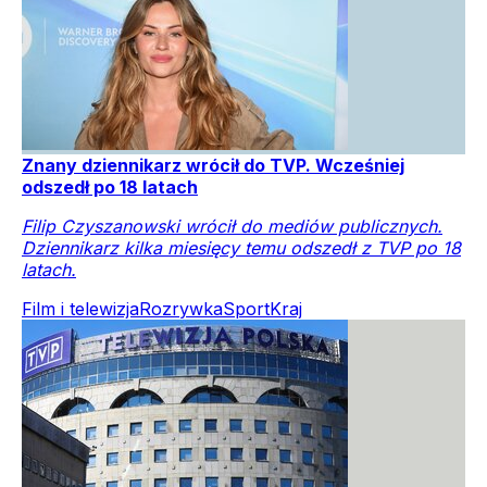
Znany dziennikarz wrócił do TVP. Wcześniej
odszedł po 18 latach
Filip Czyszanowski wrócił do mediów publicznych.
Dziennikarz kilka miesięcy temu odszedł z TVP po 18
latach.
Film i telewizja
Rozrywka
Sport
Kraj