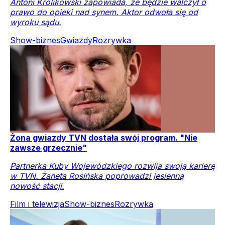
Antoni Królikowski zapowiada, że będzie walczył o
prawo do opieki nad synem. Aktor odwoła się od
wyroku sądu.
Show-biznes
Gwiazdy
Rozrywka
Żona gwiazdy TVN dostała swój program. "Nie
zawsze grzecznie"
Partnerka Kuby Wojewódzkiego rozwija swoją karierę
w TVN. Żaneta Rosińska poprowadzi jesienną
nowość stacji.
Film i telewizja
Show-biznes
Rozrywka