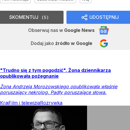
SKOMENTUJ
UDOSTĘPNIJ
5
Obserwuj nas
w
Google News
Dodaj jako
źródło w Google
"Trudno się z tym pogodzić". Żona dziennikarza
opublikowała pożegnanie
Żona Andrzeja Morozowskiego opublikowała właśnie
poruszający nekrolog. Padły poruszające słowa.
Kraj
Film i telewizja
Rozrywka