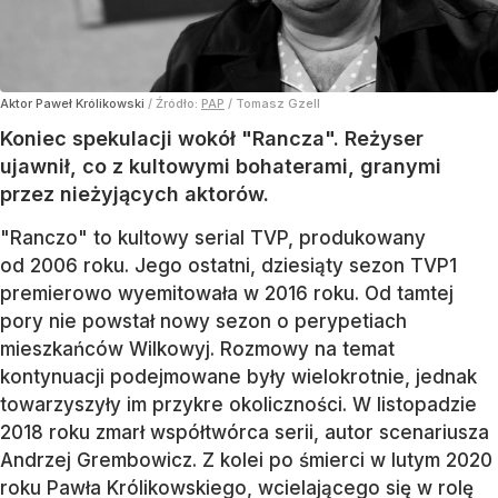
Aktor Paweł Królikowski
/ Źródło:
PAP
/
Tomasz Gzell
Koniec spekulacji wokół "Rancza". Reżyser
ujawnił, co z kultowymi bohaterami, granymi
przez nieżyjących aktorów.
"Ranczo" to kultowy serial TVP, produkowany
od 2006 roku. Jego ostatni, dziesiąty sezon TVP1
premierowo wyemitowała w 2016 roku. Od tamtej
pory nie powstał nowy sezon o perypetiach
mieszkańców Wilkowyj. Rozmowy na temat
kontynuacji podejmowane były wielokrotnie, jednak
towarzyszyły im przykre okoliczności. W listopadzie
2018 roku zmarł współtwórca serii, autor scenariusza
Andrzej Grembowicz. Z kolei po śmierci w lutym 2020
roku Pawła Królikowskiego, wcielającego się w rolę