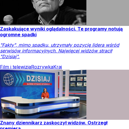
Zaskakujące wyniki oglądalności. Te programy notują
ogromne spadki
"Fakty", mimo spadku, utrzymały pozycję lidera wśród
serwisów informacyjnych. Najwięcej widzów stracił
"Dzisiaj".
Film i telewizja
Rozrywka
Kraj
Znany dziennikarz zaskoczył widzów. Ostrzegł
premiera