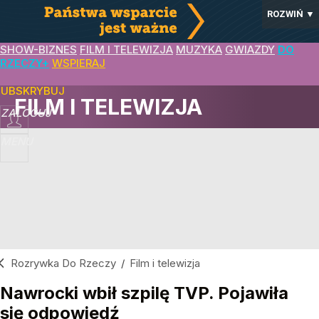
ROZWIŃ
▼
SHOW-BIZNES
FILM I TELEWIZJA
MUZYKA
GWIAZDY
DO
RZECZY+
WSPIERAJ
SUBSKRYBUJ
FILM I TELEWIZJA
ZALOGUJ
MENU
Rozrywka Do Rzeczy
/
Film i telewizja
Nawrocki wbił szpilę TVP. Pojawiła
się odpowiedź