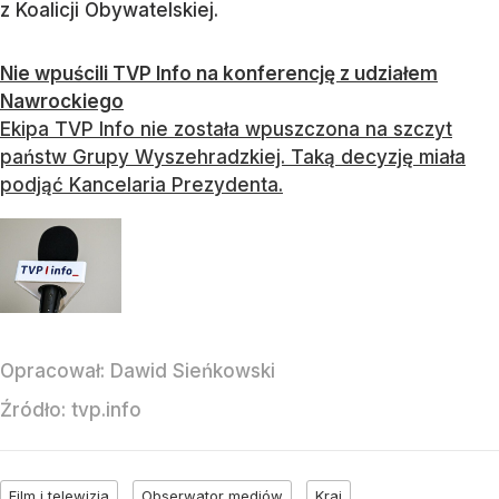
z Koalicji Obywatelskiej.
Nie wpuścili TVP Info na konferencję z udziałem
Nawrockiego
Ekipa TVP Info nie została wpuszczona na szczyt
państw Grupy Wyszehradzkiej. Taką decyzję miała
podjąć Kancelaria Prezydenta.
Opracował:
Dawid Sieńkowski
Źródło:
tvp.info
Film i telewizja
Obserwator mediów
Kraj