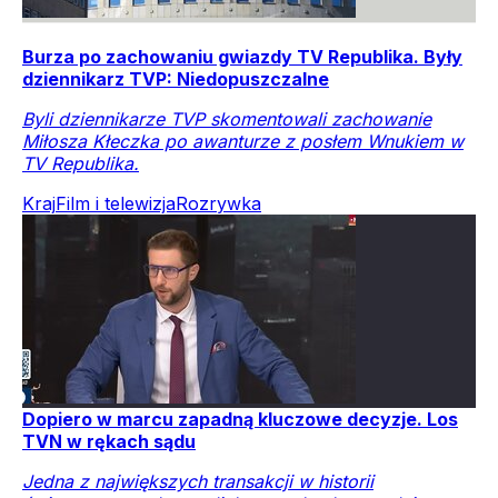
Burza po zachowaniu gwiazdy TV Republika. Były
dziennikarz TVP: Niedopuszczalne
Byli dziennikarze TVP skomentowali zachowanie
Miłosza Kłeczka po awanturze z posłem Wnukiem w
TV Republika.
Kraj
Film i telewizja
Rozrywka
Dopiero w marcu zapadną kluczowe decyzje. Los
TVN w rękach sądu
Jedna z największych transakcji w historii