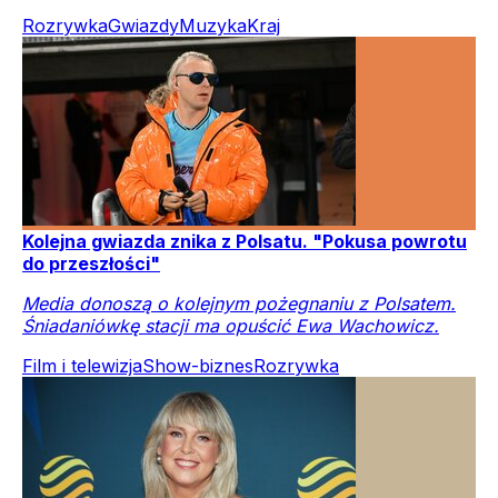
Rozrywka
Gwiazdy
Muzyka
Kraj
Kolejna gwiazda znika z Polsatu. "Pokusa powrotu
do przeszłości"
Media donoszą o kolejnym pożegnaniu z Polsatem.
Śniadaniówkę stacji ma opuścić Ewa Wachowicz.
Film i telewizja
Show-biznes
Rozrywka