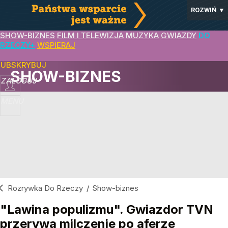
ROZWIŃ
▼
SHOW-BIZNES
FILM I TELEWIZJA
MUZYKA
GWIAZDY
DO
RZECZY+
WSPIERAJ
SUBSKRYBUJ
SHOW-BIZNES
ZALOGUJ
MENU
Rozrywka Do Rzeczy
/
Show-biznes
"Lawina populizmu". Gwiazdor TVN
przerywa milczenie po aferze