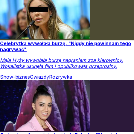
Celebrytka wywołała burzę. "Nigdy nie powinnam tego
nagrywać"
Maja Hyży wywołała burzę nagraniem zza kierownicy.
Wokalistka usunęła film i opublikowała przeprosiny.
Show-biznes
Gwiazdy
Rozrywka