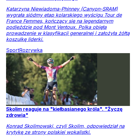
Katarzyna Niewiadoma-Phinney (Canyon-SRAM)
wygrała siódmy etap kolarskiego wyścigu Tour de
France Femmes, kończący się na legendarnym
podjeździe pod Mont Ventoux. Polka objęła
prowadzenie w klasyfikacji generalnej i założyła żółtą
koszulkę liderki.
Sport
Rozrywka
Skolim reaguje na "kiełbasianego króla". "Życzę
zdrowia"
Konrad Skolimowski, czyli Skolim, odpowiedział na
krytykę ze strony polskiej wokalistki.