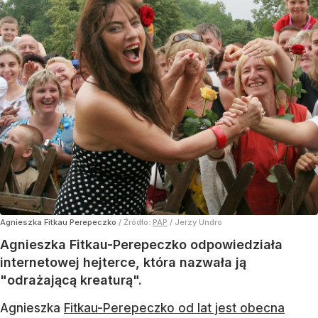
Agnieszka Fitkau Perepeczko
/ Źródło:
PAP
/
Jerzy Undro
Agnieszka Fitkau-Perepeczko odpowiedziała
internetowej hejterce, która nazwała ją
"odrażającą kreaturą".
Agnieszka
Fitkau-Perepeczko od lat jest obecna