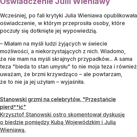
Oświadczenie Julii Wieniawy
Wcześniej, po fali krytyki Julia Wieniawa opublikowała
oświadczenie, w którym przeprosiła osoby, które
poczuły się dotknięte jej wypowiedzią.
– Miałam na myśli ludzi żyjących w świecie
możliwości, a niekorzystających z nich. Wiadomo,
że nie mam na myśli skrajnych przypadków... A sama
teza "bieda to stan umysłu" to nie moja teza i również
uważam, że brzmi krzywdząco – ale powtarzam,
że to nie ja jej użyłam – wyjaśniła.
Stanowski grzmi na celebrytów. "Przestańcie
pierd**ić"
Krzysztof Stanowski ostro skomentował dyskusję
o biedzie pomiędzy Kubą Wojewódzkim i Julią
Wieniawą.