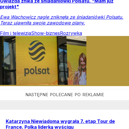
Gwiazda znika ze śniadaniówki Polsatu. "Mam już
projekt"
Ewa Wachowicz nagle zniknęła ze śniadaniówki Polsatu.
Teraz ujawniła swoje zawodowe plany.
Film i telewizja
Show-biznes
Rozrywka
Katarzyna Niewiadoma wygrała 7. etap Tour de
France. Polka liderką wyścigu