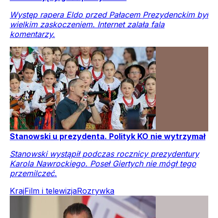
Występ rapera Eldo przed Pałacem Prezydenckim był
wielkim zaskoczeniem. Internet zalała fala
komentarzy.
Stanowski u prezydenta. Polityk KO nie wytrzymał
Stanowski wystąpił podczas rocznicy prezydentury
Karola Nawrockiego. Poseł Giertych nie mógł tego
przemilczeć.
Kraj
Film i telewizja
Rozrywka