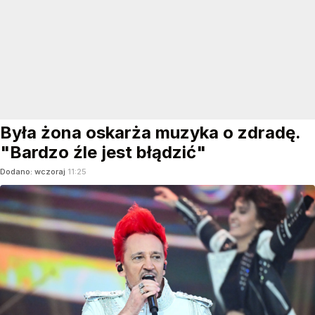
Była żona oskarża muzyka o zdradę.
"Bardzo źle jest błądzić"
Dodano:
wczoraj
11:25