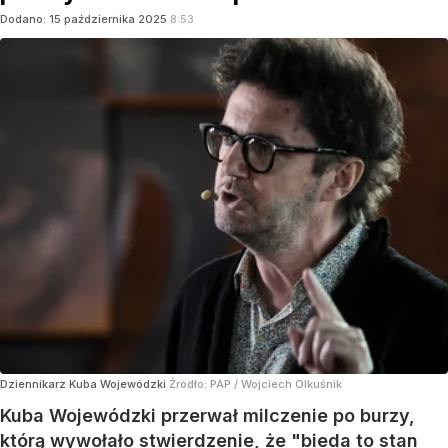
Dodano:
15
października
2025
8:53
Dziennikarz Kuba Wojewódzki
Źródło:
PAP
/
Wojciech Olkuśnik
Kuba Wojewódzki przerwał milczenie po burzy,
którą wywołało stwierdzenie, że "bieda to stan