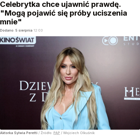
Celebrytka chce ujawnić prawdę.
"Mogą pojawić się próby uciszenia
mnie"
Dodano:
5
sierpnia
12:03
Aktorka Sylwia Peretti
/ Źródło:
PAP
/
Wojciech Olkuśnik