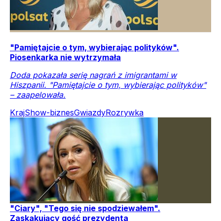
"Pamiętajcie o tym, wybierając polityków".
Piosenkarka nie wytrzymała
Doda pokazała serię nagrań z imigrantami w
Hiszpanii. "Pamiętajcie o tym, wybierając polityków"
– zaapelowała.
Kraj
Show-biznes
Gwiazdy
Rozrywka
"Ciary", "Tego się nie spodziewałem".
Zaskakujący gość prezydenta