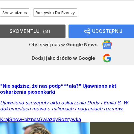
Show-biznes
Rozrywka Do Rzeczy
SKOMENTUJ
UDOSTĘPNIJ
8
Obserwuj nas
w
Google News
Dodaj jako
źródło w Google
"Nie sądzisz, że nas podp***ala?" Ujawniono akt
oskarżenia piosenkarki
Ujawniono szczegóły aktu oskarżenia Dody i Emila S. W
dokumentach mowa o milionach i nagraniach rozmów.
Kraj
Show-biznes
Gwiazdy
Rozrywka