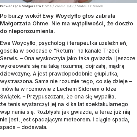
Prowadząca Małgorzata Ohme
/ Źródło:
PAP
/
Mateusz Marek
Po burzy wokół Ewy Woydyłło głos zabrała
Małgorzata Ohme. Nie ma wątpliwości, że doszło
do nieporozumienia.
Ewa Woydyłło, psycholog i terapeutka uzależnień,
gościła w podcaście "Return" na kanale Trzeci
Serwis. – Ona wyskoczyła jako taka gwiazda i jeszcze
wykreowała się na taką rozumną, dojrzałą, mądrą
dziewczynę. A jest prawdopodobnie głupiutka,
wystraszona. Sama nie rozumie tego, co się dzieje –
mówiła w rozmowie z Lechem Sidorem o Idze
Świątek. – Przypuszczam, że ona się wypaliła,
że tenis wystarczył jej na kilka lat spektakularnego
wspinania się. Rozbłysła jak gwiazda, a teraz już nią
nie jest, jest spadającym meteorem. I ciągle spada,
spada – dodawała.