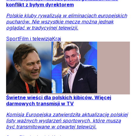
konflikt z byłym dyrektorem
Polskie kluby rywalizują w eliminacjach europejskich
pucharów. Nie wszystkie mecze można jednak
oglądać w tradycyjnej telewizji.
Sport
Film i telewizja
Kraj
Świetne wieści dla polskich kibiców. Więcej
darmowych transmisji w TV
Komisja Europejska zatwierdziła aktualizację polskiej
listy ważnych wydarzeń sportowych, które muszą
być transmitowane w otwartej telewizji.