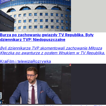
Burza po zachowaniu gwiazdy TV Republika. Były
dziennikarz TVP: Niedopuszczalne
Byli dziennikarze TVP skomentowali zachowanie Miłosza
Kłeczka po awanturze z posłem Wnukiem w TV Republika.
Kraj
Film i telewizja
Rozrywka