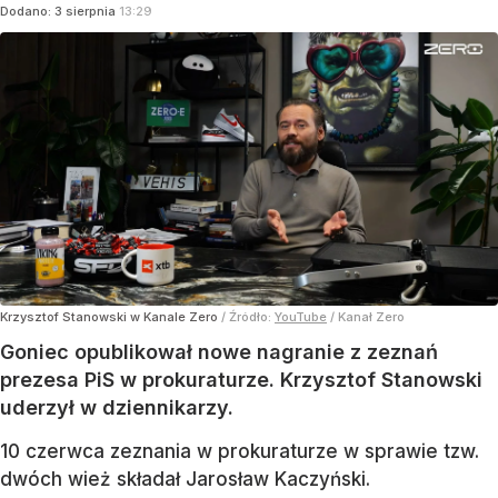
Dodano:
3
sierpnia
13:29
Krzysztof Stanowski w Kanale Zero
/ Źródło:
YouTube
/
Kanał Zero
Goniec opublikował nowe nagranie z zeznań
prezesa PiS w prokuraturze. Krzysztof Stanowski
uderzył w dziennikarzy.
10 czerwca zeznania w prokuraturze w sprawie tzw.
dwóch wież składał Jarosław Kaczyński.