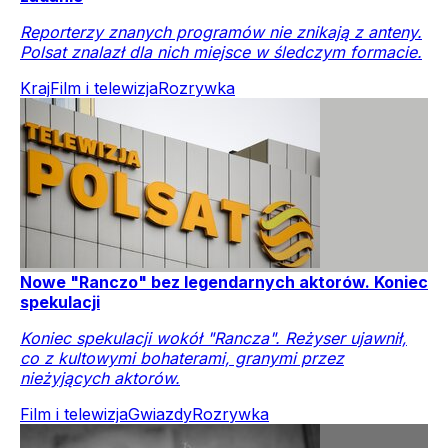
Reporterzy znanych programów nie znikają z anteny.
Polsat znalazł dla nich miejsce w śledczym formacie.
Kraj
Film i telewizja
Rozrywka
Nowe "Ranczo" bez legendarnych aktorów. Koniec
spekulacji
Koniec spekulacji wokół "Rancza". Reżyser ujawnił,
co z kultowymi bohaterami, granymi przez
nieżyjących aktorów.
Film i telewizja
Gwiazdy
Rozrywka