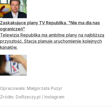
Zaskakujące plany TV Republika. "Nie ma dla nas
ograniczeń"
Telewizja Republika ma ambitne plany na najbliższą
przyszłość. Stacja planuje uruchomienie kolejnych
kanałów.
Opracowała:
Małgorzata Puzyr
Źródło:
DoRzeczy.pl
/
Instagram