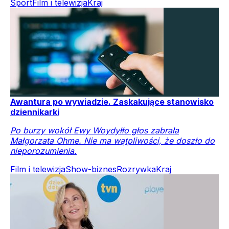
Sport
Film i telewizja
Kraj
Awantura po wywiadzie. Zaskakujące stanowisko
dziennikarki
Po burzy wokół Ewy Woydyłło głos zabrała
Małgorzata Ohme. Nie ma wątpliwości, że doszło do
nieporozumienia.
Film i telewizja
Show-biznes
Rozrywka
Kraj