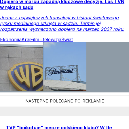
Dopiero w marcu zapadną kluczowe decyzje. Los TVN
w rękach sądu
Jedna z największych transakcji w historii światowego
rynku medialnego utknęła w sądzie. Termin jej
rozpatrzenia wyznaczono dopiero na marzec 2027 roku.
Ekonomia
Kraj
Film i telewizja
Świat
TVP "bojkotuje" mecze polskiego klubu? W tle