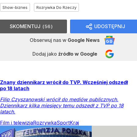
Show-biznes
Rozrywka Do Rzeczy
SKOMENTUJ
UDOSTĘPNIJ
56
Obserwuj nas
w
Google News
Dodaj jako
źródło w Google
Znany dziennikarz wrócił do TVP. Wcześniej odszedł
po 18 latach
Filip Czyszanowski wrócił do mediów publicznych.
Dziennikarz kilka miesięcy temu odszedł z TVP po 18
latach.
Film i telewizja
Rozrywka
Sport
Kraj