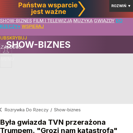
ROZWIŃ
▼
SHOW-BIZNES
FILM I TELEWIZJA
MUZYKA
GWIAZDY
DO
RZECZY+
WSPIERAJ
SUBSKRYBUJ
SHOW-BIZNES
ZALOGUJ
MENU
Rozrywka Do Rzeczy
/
Show-biznes
Była gwiazda TVN przerażona
Trumpem. "Grozi nam katastrofa"