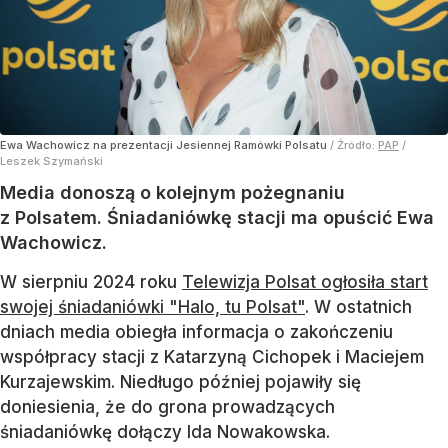
Ewa Wachowicz na prezentacji Jesiennej Ramówki Polsatu
/ Źródło:
PAP
/
Leszek Szymański
Media donoszą o kolejnym pożegnaniu
z Polsatem. Śniadaniówkę stacji ma opuścić Ewa
Wachowicz.
W sierpniu 2024 roku
Telewizja Polsat ogłosiła start
swojej śniadaniówki "Halo, tu Polsat"
. W ostatnich
dniach media obiegła informacja o zakończeniu
współpracy stacji z Katarzyną Cichopek i Maciejem
Kurzajewskim. Niedługo później pojawiły się
doniesienia, że do grona prowadzących
śniadaniówkę dołączy Ida Nowakowska.