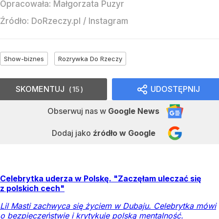
Opracowała:
Małgorzata Puzyr
Źródło:
DoRzeczy.pl
/
Instagram
Show-biznes
Rozrywka Do Rzeczy
SKOMENTUJ
UDOSTĘPNIJ
15
Obserwuj nas
w
Google News
Dodaj jako
źródło w Google
Celebrytka uderza w Polskę. "Zaczęłam uleczać się
z polskich cech"
Lil Masti zachwyca się życiem w Dubaju. Celebrytka mówi
o bezpieczeństwie i krytykuje polską mentalność.