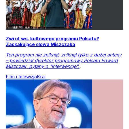
Zwrot ws. kultowego programu Polsatu?
Zaskakujące słowa Miszczaka
Ten program nie zniknął, zniknął tylko z dużej anteny
– powiedział dyrektor programowy Polsatu Edward
Miszczak, pytany o "Interwencję".
Film i telewizja
Kraj