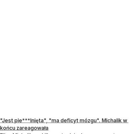
"Jest pie***lnięta", "ma deficyt mózgu". Michalik w
końcu zareagowała