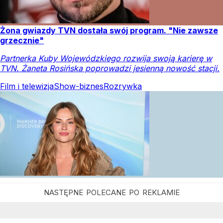
Żona gwiazdy TVN dostała swój program. "Nie zawsze
grzecznie"
Partnerka Kuby Wojewódzkiego rozwija swoją karierę w
TVN. Żaneta Rosińska poprowadzi jesienną nowość stacji.
Film i telewizja
Show-biznes
Rozrywka