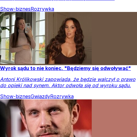
Show-biznes
Rozrywka
Wyrok sądu to nie koniec. "Będziemy się odwoływać"
Antoni Królikowski zapowiada, że będzie walczył o prawo
do opieki nad synem. Aktor odwoła się od wyroku sądu.
Show-biznes
Gwiazdy
Rozrywka