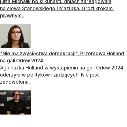
Eliza Michalik po kilkunastu dniach zareagowała
na słowa Stanowskiego i Mazurka. Grozi krokami
prawnymi.
"Nie ma zwycięstwa demokracji". Przemowa Holland
na gali Orłów 2024
Agnieszka Holland w wystąpieniu na gali Orłów 2024
uderzyła w polityków rządzących. Nie jest
zadowolona.