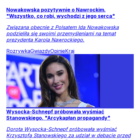
Nowakowska pozytywnie o Nawrockim.
"Wszystko, co robi, wychodzi z jego serca"
Związana obecnie z Polsatem Ida Nowakowska
podzieliła się swoimi przemyśleniami na temat
prezydenta Karola Nawrockiego.
Rozrywka
Gwiazdy
Opinie
Kraj
Wysocka-Schnepf próbowała wyśmiać
Stanowskiego. "Arcykapłan propagandy"
Dorota Wysocka-Schnepf próbowała wyśmiać
Krzysztofa Stanowskiego za udział w debacie przed