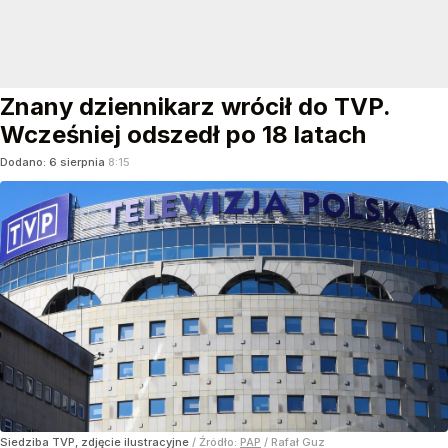
Znany dziennikarz wrócił do TVP.
Wcześniej odszedł po 18 latach
Dodano:
6
sierpnia
8:15
Siedziba TVP, zdjęcie ilustracyjne
/ Źródło:
PAP
/
Rafał Guz