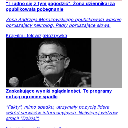
"Trudno się z tym pogodzić". Żona dziennikarza
opublikowała pożegnanie
Żona Andrzeja Morozowskiego opublikowała właśnie
poruszający nekrolog. Padły poruszające słowa.
Kraj
Film i telewizja
Rozrywka
Zaskakujące wyniki oglądalności. Te programy
notują ogromne spadki
"Fakty", mimo spadku, utrzymały pozycję lidera
wśród serwisów informacyjnych. Najwięcej widzów
stracił "Dzisiaj".