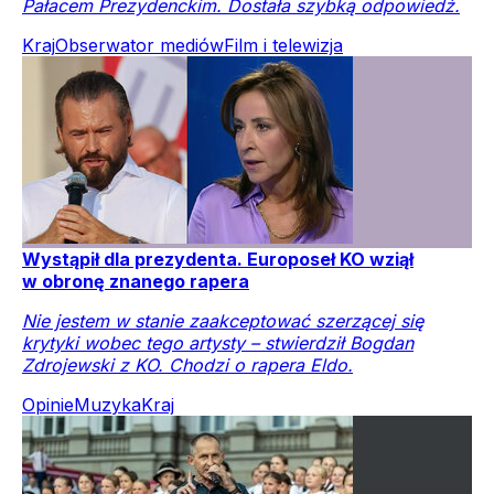
Pałacem Prezydenckim. Dostała szybką odpowiedź.
Kraj
Obserwator mediów
Film i telewizja
Wystąpił dla prezydenta. Europoseł KO wziął
w obronę znanego rapera
Nie jestem w stanie zaakceptować szerzącej się
krytyki wobec tego artysty – stwierdził Bogdan
Zdrojewski z KO. Chodzi o rapera Eldo.
Opinie
Muzyka
Kraj