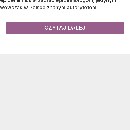
epidemii musiał zaufać epidemiologom, jedynym
wówczas w Polsce znanym autorytetom.
CZYTAJ DALEJ