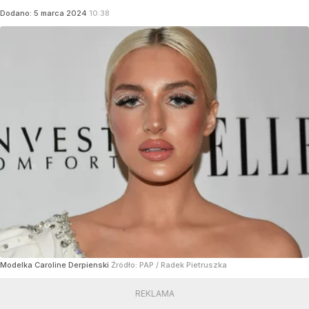
Dodano:
5
marca
2024
10:38
Modelka Caroline Derpienski
Źródło:
PAP
/
Radek Pietruszka