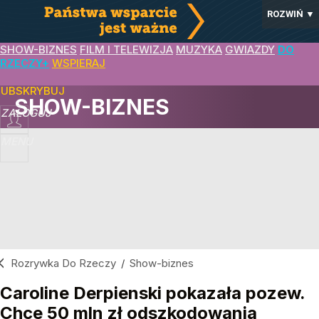
ROZWIŃ
▼
SHOW-BIZNES
FILM I TELEWIZJA
MUZYKA
GWIAZDY
DO
RZECZY+
WSPIERAJ
SUBSKRYBUJ
SHOW-BIZNES
ZALOGUJ
MENU
Rozrywka Do Rzeczy
/
Show-biznes
Caroline Derpienski pokazała pozew.
Chce 50 mln zł odszkodowania