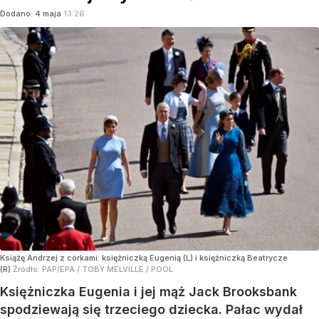
Dodano:
4
maja
13:26
Książę Andrzej z córkami: księżniczką Eugenią (L) i księżniczką Beatrycze
(R)
Źródło:
PAP/EPA
/
TOBY MELVILLE / POOL
Księżniczka Eugenia i jej mąż Jack Brooksbank
spodziewają się trzeciego dziecka. Pałac wydał