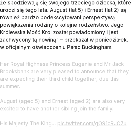
że spodziewają się swojego trzeciego dziecka, które
urodzi się tego lata. August (lat 5) i Ernest (lat 2) są
również bardzo podekscytowani perspektywą
powiększenia rodziny o kolejne rodzeństwo. Jego
Królewska Mość Król został powiadomiony i jest
zachwycony tą nowiną" – przekazał w poniedziałek,
w oficjalnym oświadczeniu Pałac Buckingham.
Her Royal Highness Princess Eugenie and Mr Jack
Brooksbank are very pleased to announce that they
are expecting their third child together, due this
summer.
August (aged 5) and Ernest (aged 2) are also very
excited to have another sibling join the family.
His Majesty The King…
pic.twitter.com/gO91cRJO7u