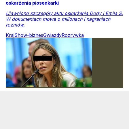
oskarżenia piosenkarki
Ujawniono szczegóły aktu oskarżenia Dody i Emila S.
W dokumentach mowa o milionach i nagraniach
rozmów.
Kraj
Show-biznes
Gwiazdy
Rozrywka