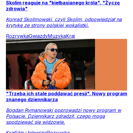
Skolim reaguje na "kiełbasianego króla". "Życzę
zdrowia"
Konrad Skolimowski, czyli Skolim, odpowiedział na
krytykę ze strony polskiej wokalistki.
Rozrywka
Gwiazdy
Muzyka
Kraj
"Trzeba ich stale poddawać presji". Nowy program
znanego dziennikarza
Bogdan Rymanowski poprowadzi nowy program w
Polsacie. Dziennikarz zdradził, czego mogą
spodziewać się widzowie.
Kraj
Film i telewizja
Rozrywka