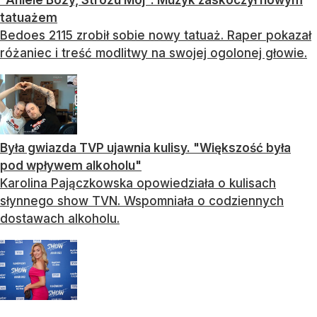
"Aniele Boży, Stróżu Mój". Muzyk zaskoczył nowym
tatuażem
Bedoes 2115 zrobił sobie nowy tatuaż. Raper pokazał
różaniec i treść modlitwy na swojej ogolonej głowie.
Była gwiazda TVP ujawnia kulisy. "Większość była
pod wpływem alkoholu"
Karolina Pajączkowska opowiedziała o kulisach
słynnego show TVN. Wspomniała o codziennych
dostawach alkoholu.