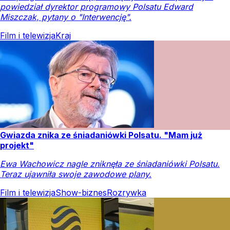
powiedział dyrektor programowy Polsatu Edward
Miszczak, pytany o "Interwencję".
Film i telewizja
Kraj
Gwiazda znika ze śniadaniówki Polsatu. "Mam już
projekt"
Ewa Wachowicz nagle zniknęła ze śniadaniówki Polsatu.
Teraz ujawniła swoje zawodowe plany.
Film i telewizja
Show-biznes
Rozrywka