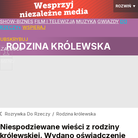
ROZWIŃ
▼
SHOW-BIZNES
FILM I TELEWIZJA
MUZYKA
GWIAZDY
DO
RZECZY+
WSPIERAJ
SUBSKRYBUJ
RODZINA KRÓLEWSKA
ZALOGUJ
MENU
Rozrywka Do Rzeczy
/
Rodzina królewska
Niespodziewane wieści z rodziny
królewskiej. Wydano oświadczenie