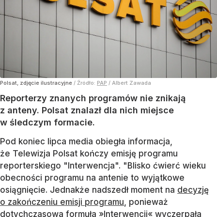
Polsat, zdjęcie ilustracyjne
/ Źródło:
PAP
/
Albert Zawada
Reporterzy znanych programów nie znikają
z anteny. Polsat znalazł dla nich miejsce
w śledczym formacie.
Pod koniec lipca media obiegła informacja,
że Telewizja Polsat kończy emisję programu
reporterskiego "Interwencja". "Blisko ćwierć wieku
obecności programu na antenie to wyjątkowe
osiągnięcie. Jednakże nadszedł moment na
decyzję
o zakończeniu emisji programu
, ponieważ
dotychczasowa formuła »Interwencji« wyczerpała