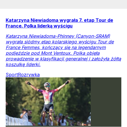
Katarzyna Niewiadoma wygrała 7. etap Tour de
France. Polka liderką wyścigu
Katarzyna Niewiadoma-Phinney (Canyon-SRAM)
wygrała siódmy etap kolarskiego wyścigu Tour de
France Femmes, kończący się na legendarnym
podjeździe pod Mont Ventoux. Polka objęła
prowadzenie w klasyfikacji generalnej i założyła żółtą
koszulkę liderki.
Sport
Rozrywka