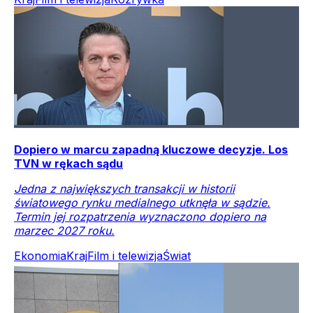
Dopiero w marcu zapadną kluczowe decyzje. Los
TVN w rękach sądu
Jedna z największych transakcji w historii
światowego rynku medialnego utknęła w sądzie.
Termin jej rozpatrzenia wyznaczono dopiero na
marzec 2027 roku.
Ekonomia
Kraj
Film i telewizja
Świat