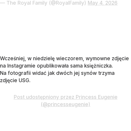
— The Royal Family (@RoyalFamily)
May 4, 2026
Wcześniej, w niedzielę wieczorem, wymowne zdjęcie
na Instagramie opublikowała sama księżniczka.
Na fotografii widać jak dwóch jej synów trzyma
zdjęcie USG.
Post udostępniony przez Princess Eugenie
(@princesseugenie)