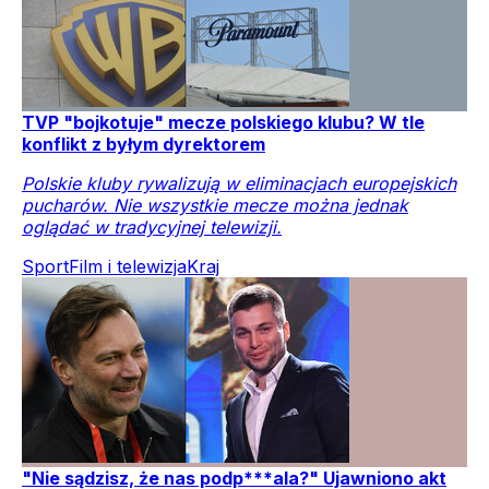
TVP "bojkotuje" mecze polskiego klubu? W tle
konflikt z byłym dyrektorem
Polskie kluby rywalizują w eliminacjach europejskich
pucharów. Nie wszystkie mecze można jednak
oglądać w tradycyjnej telewizji.
Sport
Film i telewizja
Kraj
"Nie sądzisz, że nas podp***ala?" Ujawniono akt