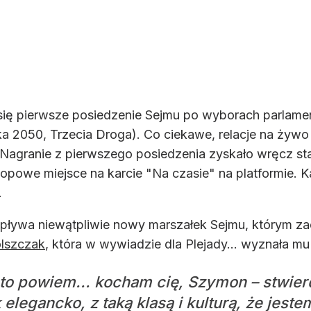
 się pierwsze posiedzenie Sejmu po wyborach parlame
a 2050, Trzecia Droga). Co ciekawe, relacje na żyw
 Nagranie z pierwszego posiedzenia zyskało wręcz sta
topowe miejsce na karcie "Na czasie" na platformie. 
.
ywa niewątpliwie nowy marszałek Sejmu, którym zac
olszczak
, która w wywiadzie dla Plejady... wyznała mu
to powiem... kocham cię, Szymon – stwierd
 elegancko, z taką klasą i kulturą, że jes