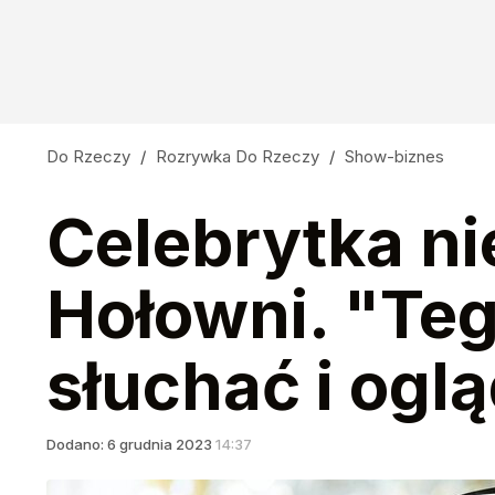
Do Rzeczy
/
Rozrywka Do Rzeczy
/
Show-biznes
Celebrytka n
Hołowni. "Tego
słuchać i ogl
Dodano:
6
grudnia
2023
14:37