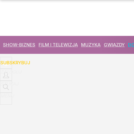
Udostępnij
15
Skomentuj
SHOW-BIZNES
FILM I TELEWIZJA
MUZYKA
GWIAZDY
DO
SUBSKRYBUJ
ZALOGUJ
SZUKAJ
MENU