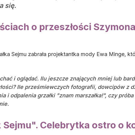
 się.
ciach o przeszłości Szymona 
łka Sejmu zabrała projektantka mody Ewa Minge, któ
łuchać i oglądać. Ilu jeszcze znających mniej lub b
złości? Ile prześmiewczych fotografii, dowcipów z 
nia i odpalenia grzałki "znam marszałka!", czy próba 
mie.
z Sejmu". Celebrytka ostro o k