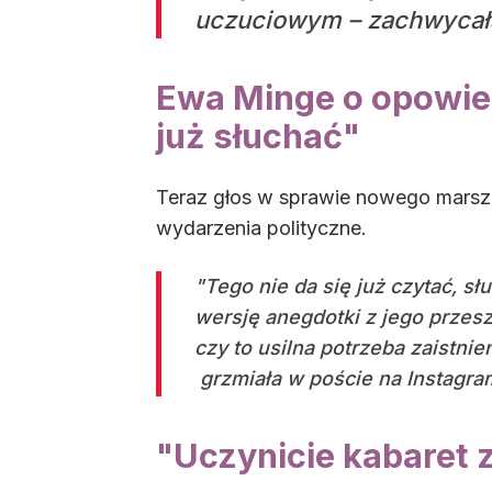
uczuciowym – zachwycała
Ewa Minge o opowieś
już słuchać"
Teraz głos w sprawie nowego marsza
wydarzenia polityczne.
"Tego nie da się już czytać, s
wersję anegdotki z jego przes
czy to usilna potrzeba zaistnie
grzmiała w poście na Instagra
"Uczynicie kabaret 