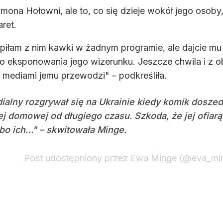
ymona Hołowni, ale to, co się dzieje wokół jego osoby
ret.
 piłam z nim kawki w żadnym programie, ale dajcie mu 
o eksponowania jego wizerunku. Jeszcze chwila i z o
z mediami jemu przewodzi" – podkreśliła.
dialny rozgrywał się na Ukrainie kiedy komik dosze
j domowej od długiego czasu. Szkoda, że jej ofiarą 
y bo ich…" – skwitowała Minge.
Post udostępniony przez Ewa Minge (@eva_mi