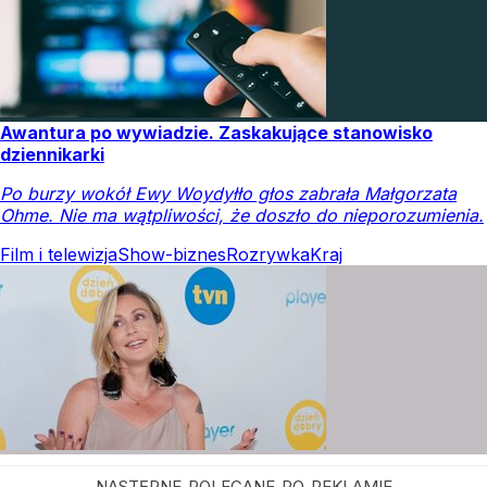
Awantura po wywiadzie. Zaskakujące stanowisko
dziennikarki
Po burzy wokół Ewy Woydyłło głos zabrała Małgorzata
Ohme. Nie ma wątpliwości, że doszło do nieporozumienia.
Film i telewizja
Show-biznes
Rozrywka
Kraj