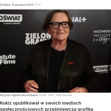
Dodano:
6
grudnia
2023
11:50
Reżyser Agnieszka Holland
Źródło:
PAP
/
Piotr Nowak
Kukiz opublikował w swoich mediach
społecznościowych prześmiewczą grafikę