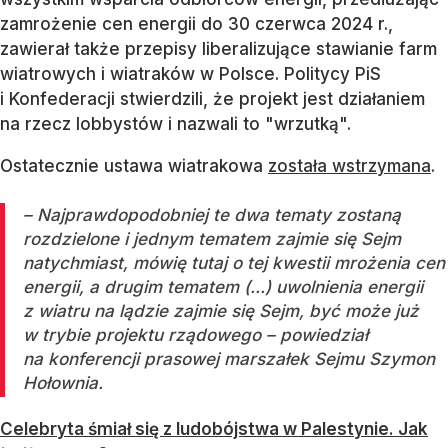
zamrożenie cen energii do 30 czerwca 2024 r.,
zawierał także przepisy liberalizujące stawianie farm
wiatrowych i wiatraków w Polsce. Politycy PiS
i Konfederacji stwierdzili, że projekt jest działaniem
na rzecz lobbystów i nazwali to "wrzutką".
Ostatecznie ustawa wiatrakowa
została wstrzymana
.
– Najprawdopodobniej te dwa tematy zostaną
rozdzielone i jednym tematem zajmie się Sejm
natychmiast, mówię tutaj o tej kwestii mrożenia cen
energii, a drugim tematem (...) uwolnienia energii
z wiatru na lądzie zajmie się Sejm, być może już
w trybie projektu rządowego – powiedział
na konferencji prasowej marszałek Sejmu Szymon
Hołownia.
Celebryta śmiał się z ludobójstwa w Palestynie. Jak