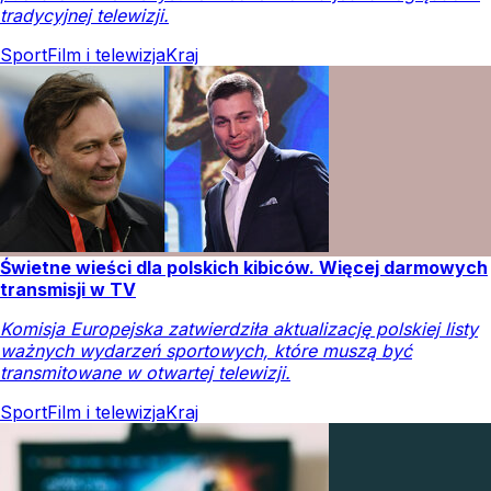
tradycyjnej telewizji.
Sport
Film i telewizja
Kraj
Świetne wieści dla polskich kibiców. Więcej darmowych
transmisji w TV
Komisja Europejska zatwierdziła aktualizację polskiej listy
ważnych wydarzeń sportowych, które muszą być
transmitowane w otwartej telewizji.
Sport
Film i telewizja
Kraj