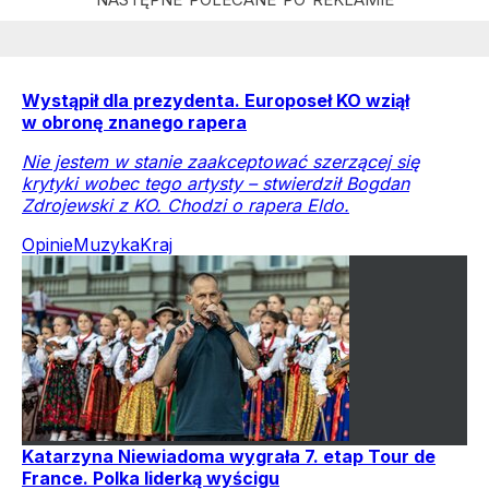
Wystąpił dla prezydenta. Europoseł KO wziął
w obronę znanego rapera
Nie jestem w stanie zaakceptować szerzącej się
krytyki wobec tego artysty – stwierdził Bogdan
Zdrojewski z KO. Chodzi o rapera Eldo.
Opinie
Muzyka
Kraj
Katarzyna Niewiadoma wygrała 7. etap Tour de
France. Polka liderką wyścigu