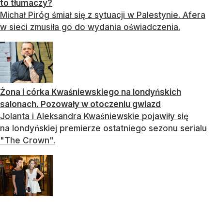
to tłumaczy?
Michał Piróg śmiał się z sytuacji w Palestynie. Afera
w sieci zmusiła go do wydania oświadczenia.
Żona i córka Kwaśniewskiego na londyńskich
salonach. Pozowały w otoczeniu gwiazd
Jolanta i Aleksandra Kwaśniewskie pojawiły się
na londyńskiej premierze ostatniego sezonu serialu
"The Crown".