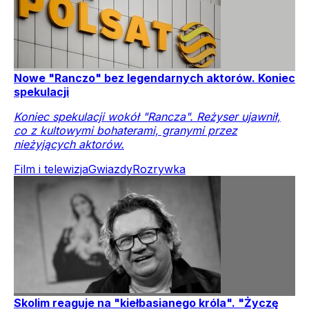
Nowe "Ranczo" bez legendarnych aktorów. Koniec
spekulacji
Koniec spekulacji wokół "Rancza". Reżyser ujawnił,
co z kultowymi bohaterami, granymi przez
nieżyjących aktorów.
Film i telewizja
Gwiazdy
Rozrywka
Skolim reaguje na "kiełbasianego króla". "Życzę