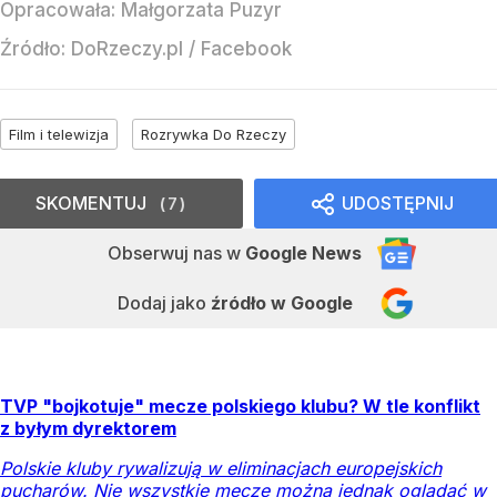
Opracowała:
Małgorzata Puzyr
Źródło:
DoRzeczy.pl
/
Facebook
Film i telewizja
Rozrywka Do Rzeczy
SKOMENTUJ
UDOSTĘPNIJ
7
Obserwuj nas
w
Google News
Dodaj jako
źródło w Google
TVP "bojkotuje" mecze polskiego klubu? W tle konflikt
z byłym dyrektorem
Polskie kluby rywalizują w eliminacjach europejskich
pucharów. Nie wszystkie mecze można jednak oglądać w