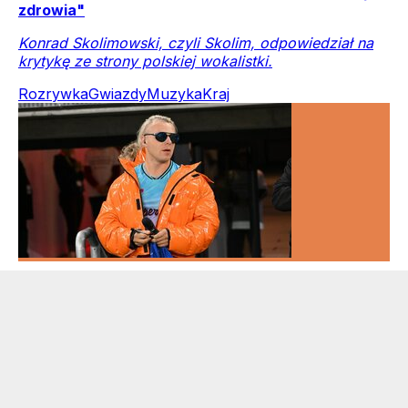
zdrowia"
Konrad Skolimowski, czyli Skolim, odpowiedział na
krytykę ze strony polskiej wokalistki.
Rozrywka
Gwiazdy
Muzyka
Kraj