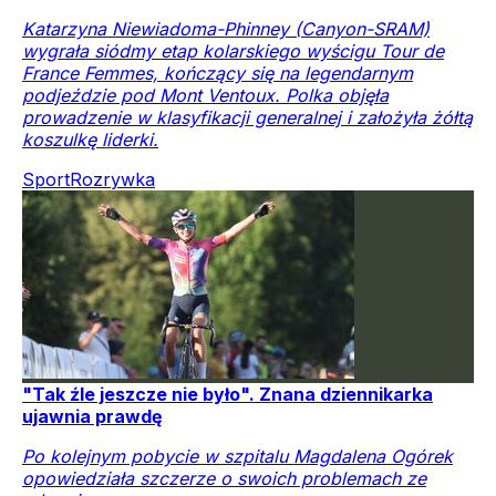
Katarzyna Niewiadoma-Phinney (Canyon-SRAM)
wygrała siódmy etap kolarskiego wyścigu Tour de
France Femmes, kończący się na legendarnym
podjeździe pod Mont Ventoux. Polka objęła
prowadzenie w klasyfikacji generalnej i założyła żółtą
koszulkę liderki.
Sport
Rozrywka
"Tak źle jeszcze nie było". Znana dziennikarka
ujawnia prawdę
Po kolejnym pobycie w szpitalu Magdalena Ogórek
opowiedziała szczerze o swoich problemach ze