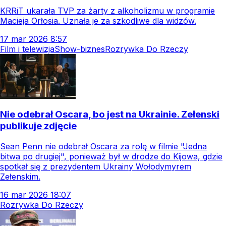
KRRiT ukarała TVP za żarty z alkoholizmu w programie
Macieja Orłosia. Uznała je za szkodliwe dla widzów.
17
mar
2026
8:57
Film i telewizja
Show-biznes
Rozrywka Do Rzeczy
Nie odebrał Oscara, bo jest na Ukrainie. Zełenski
publikuje zdjęcie
Sean Penn nie odebrał Oscara za rolę w filmie "Jedna
bitwa po drugiej", ponieważ był w drodze do Kijowa, gdzie
spotkał się z prezydentem Ukrainy Wołodymyrem
Zełenskim.
16
mar
2026
18:07
Rozrywka Do Rzeczy