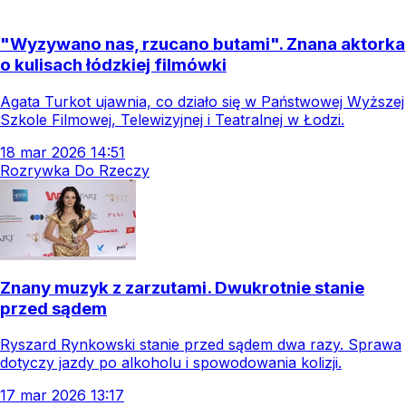
"Wyzywano nas, rzucano butami". Znana aktorka
o kulisach łódzkiej filmówki
Agata Turkot ujawnia, co działo się w Państwowej Wyższej
Szkole Filmowej, Telewizyjnej i Teatralnej w Łodzi.
18
mar
2026
14:51
Rozrywka Do Rzeczy
Znany muzyk z zarzutami. Dwukrotnie stanie
przed sądem
Ryszard Rynkowski stanie przed sądem dwa razy. Sprawa
dotyczy jazdy po alkoholu i spowodowania kolizji.
17
mar
2026
13:17