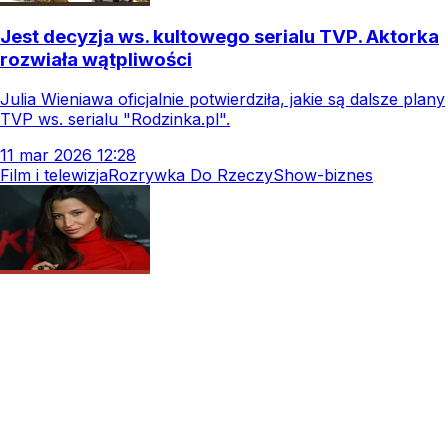
Jest decyzja ws. kultowego serialu TVP. Aktorka
rozwiała wątpliwości
Julia Wieniawa oficjalnie potwierdziła, jakie są dalsze plany
TVP ws. serialu "Rodzinka.pl".
11
mar
2026
12:28
Film i telewizja
Rozrywka Do Rzeczy
Show-biznes