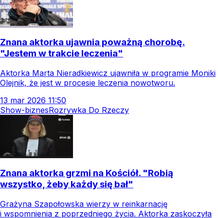
Znana aktorka ujawnia poważną chorobę.
"Jestem w trakcie leczenia"
Aktorka Marta Nieradkiewicz ujawniła w programie Moniki
Olejnik, że jest w procesie leczenia nowotworu.
13
mar
2026
11:50
Show-biznes
Rozrywka Do Rzeczy
Znana aktorka grzmi na Kościół. "Robią
wszystko, żeby każdy się bał"
Grażyna Szapołowska wierzy w reinkarnację
i wspomnienia z poprzedniego życia. Aktorka zaskoczyła