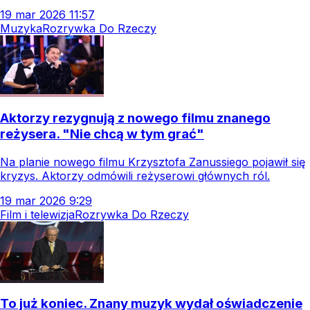
19
mar
2026
11:57
Muzyka
Rozrywka Do Rzeczy
Aktorzy rezygnują z nowego filmu znanego
reżysera. "Nie chcą w tym grać"
Na planie nowego filmu Krzysztofa Zanussiego pojawił się
kryzys. Aktorzy odmówili reżyserowi głównych ról.
19
mar
2026
9:29
Film i telewizja
Rozrywka Do Rzeczy
To już koniec. Znany muzyk wydał oświadczenie