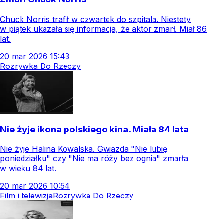
Chuck Norris trafił w czwartek do szpitala. Niestety
w piątek ukazała się informacja, że aktor zmarł. Miał 86
lat.
20
mar
2026
15:43
Rozrywka Do Rzeczy
Nie żyje ikona polskiego kina. Miała 84 lata
Nie żyje Halina Kowalska. Gwiazda "Nie lubię
poniedziałku" czy "Nie ma róży bez ognia" zmarła
w wieku 84 lat.
20
mar
2026
10:54
Film i telewizja
Rozrywka Do Rzeczy