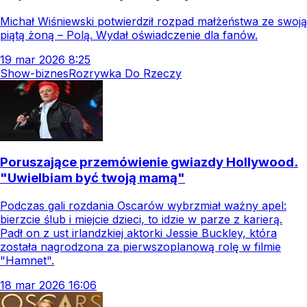
Michał Wiśniewski potwierdził rozpad małżeństwa ze swoją
piątą żoną – Polą. Wydał oświadczenie dla fanów.
19
mar
2026
8:25
Show-biznes
Rozrywka Do Rzeczy
Poruszające przemówienie gwiazdy Hollywood.
"Uwielbiam być twoją mamą"
Podczas gali rozdania Oscarów wybrzmiał ważny apel:
bierzcie ślub i miejcie dzieci, to idzie w parze z karierą.
Padł on z ust irlandzkiej aktorki Jessie Buckley, która
została nagrodzona za pierwszoplanową rolę w filmie
"Hamnet".
18
mar
2026
16:06