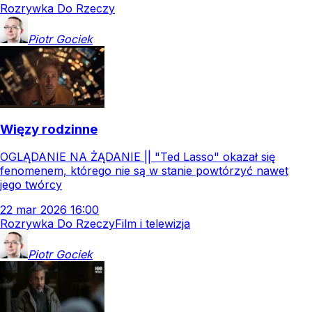
Rozrywka Do Rzeczy
Piotr
Gociek
Więzy rodzinne
OGLĄDANIE NA ŻĄDANIE || "Ted Lasso" okazał się
fenomenem, którego nie są w stanie powtórzyć nawet
jego twórcy
22
mar
2026
16:00
Rozrywka Do Rzeczy
Film i telewizja
Piotr
Gociek