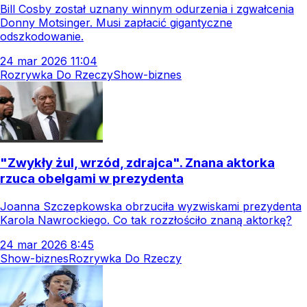
Bill Cosby został uznany winnym odurzenia i zgwałcenia
Donny Motsinger. Musi zapłacić gigantyczne
odszkodowanie.
24
mar
2026
11:04
Rozrywka Do Rzeczy
Show-biznes
"Zwykły żul, wrzód, zdrajca". Znana aktorka
rzuca obelgami w prezydenta
Joanna Szczepkowska obrzuciła wyzwiskami prezydenta
Karola Nawrockiego. Co tak rozzłościło znaną aktorkę?
24
mar
2026
8:45
Show-biznes
Rozrywka Do Rzeczy