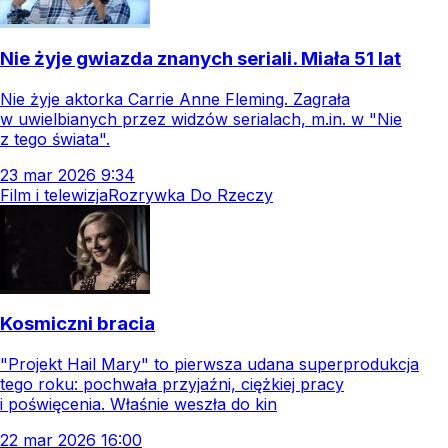
Nie żyje gwiazda znanych seriali. Miała 51 lat
Nie żyje aktorka Carrie Anne Fleming. Zagrała
w uwielbianych przez widzów serialach, m.in. w "Nie
z tego świata".
23
mar
2026
9:34
Film i telewizja
Rozrywka Do Rzeczy
Kosmiczni bracia
"Projekt Hail Mary" to pierwsza udana superprodukcja
tego roku: pochwała przyjaźni, ciężkiej pracy
i poświęcenia. Właśnie weszła do kin
22
mar
2026
16:00