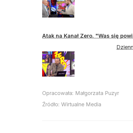
Atak na Kanał Zero. "Was się powi
Dzienn
Opracowała:
Małgorzata Puzyr
Źródło:
Wirtualne Media