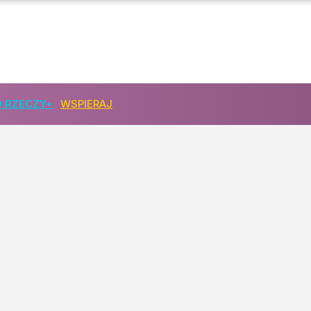
ł premiera
 RZECZY+
WSPIERAJ
e zawsze grzecznie"
dszedł po 18 latach