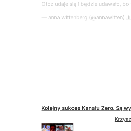
Otóż udaje się i będzie udawało, bo
— anna wittenberg (@annawitten)
J
Kolejny sukces Kanału Zero. Są wy
Krzysz