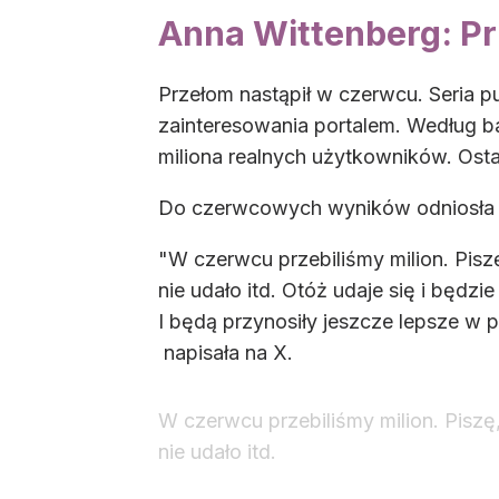
Anna Wittenberg: Pr
Przełom nastąpił w czerwcu. Seria p
zainteresowania portalem. Według b
miliona realnych użytkowników. Osta
Do czerwcowych wyników odniosła s
"W czerwcu przebiliśmy milion. Piszę
nie udało itd. Otóż udaje się i będz
I będą przynosiły jeszcze lepsze w p
napisała na X.
W czerwcu przebiliśmy milion. Piszę,
nie udało itd.