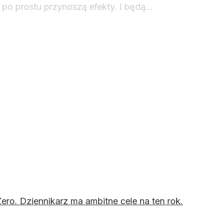
a po prostu przynoszą efekty. I będą…
ro. Dziennikarz ma ambitne cele na ten rok.