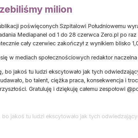
zebiliśmy milion
ublikacji poświęconych Szpitalowi Południowemu wyra
adania Mediapanel od 1 do 28 czerwca Zero.pl po raz
tecznie cały czerwiec zakończył z wynikiem blisko 1
ię w mediach społecznościowych redaktor naczelna 
, bo jakoś tu ludzi ekscytowało jak tych odwiedzający
ie udawało, bo talent, ciężka praca, konsekwencja i tr
rzyszłości. Gratuluję i dziękuję całemu zespołowi @por
 bo jakoś tu ludzi ekscytowało jak tych odwiedzającyc