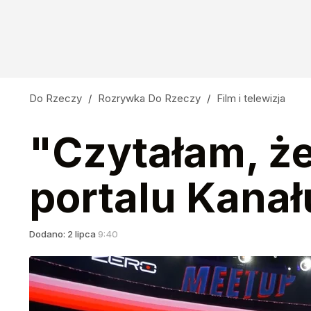
Do Rzeczy
/
Rozrywka Do Rzeczy
/
Film i telewizja
"Czytałam, że 
portalu Kanał
Dodano:
2
lipca
9:40