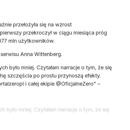
źnie przełożyła się na wzrost
 pierwszy przekroczył w ciągu miesiąca próg
,077 mln użytkowników.
serwisu Anna Wittenberg.
ch było mniej. Czytałam narracje o tym, że się
ochę szczęścia po prostu przynoszą efekty.
talzeropl i całej ekipie @OficjalneZero" –
h było mniej. Czytałam narracje o tym, że się