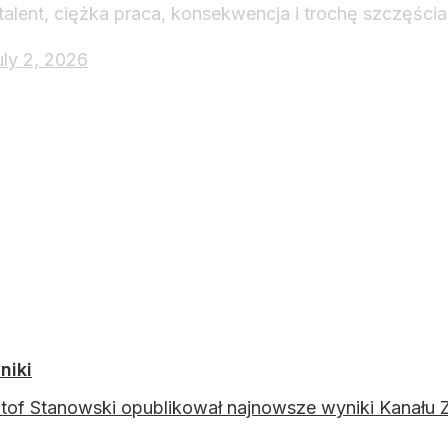
 talent, ciężka praca, konsekwencja i trochę szczęści
uly 2, 2026
niki
tof Stanowski opublikował najnowsze wyniki Kanału Ze