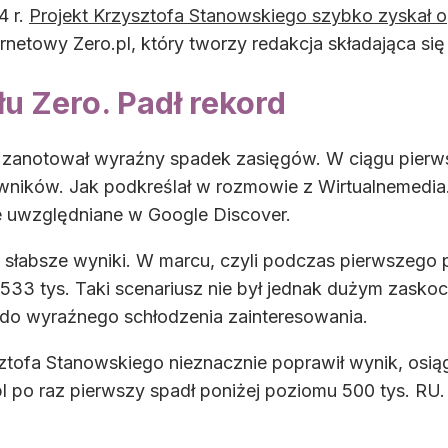
4 r.
Projekt Krzysztofa Stanowskiego szybko zyskał 
ernetowy Zero.pl, który tworzy redakcja składająca się 
u Zero. Padł rekord
zanotował wyraźny spadek zasięgów. W ciągu pierwsz
owników. Jak podkreślał w rozmowie z Wirtualnemedia
ze uwzględniane w Google Discover.
 słabsze wyniki. W marcu, czyli podczas pierwszego p
533 tys. Taki scenariusz nie był jednak dużym zasko
do wyraźnego schłodzenia zainteresowania.
sztofa Stanowskiego nieznacznie poprawił wynik, osią
pl po raz pierwszy spadł poniżej poziomu 500 tys. R