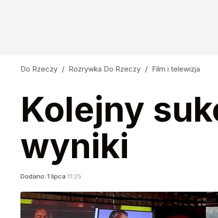
Do Rzeczy
/
Rozrywka Do Rzeczy
/
Film i telewizja
Kolejny suk
wyniki
Dodano:
1
lipca
11:25