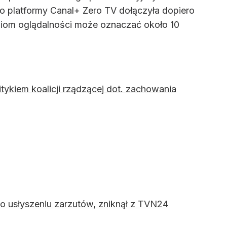
Do platformy Canal+ Zero TV dołączyła dopiero
oziom oglądalności może oznaczać około 10
tykiem koalicji rządzącej dot. zachowania
po usłyszeniu zarzutów, zniknął z TVN24