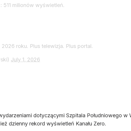
: 511 milionów wyświetleń.
2026 roku. Plus telewizja. Plus portal.
ski)
July 1, 2026
i wydarzeniami dotyczącymi Szpitala Południowego w
ież dzienny rekord wyświetleń Kanału Zero.