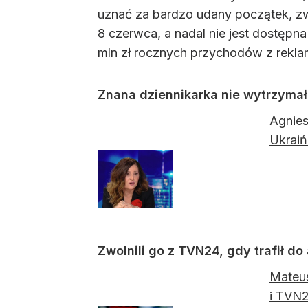
uznać za bardzo udany początek, zwł
8 czerwca, a nadal nie jest dostępn
mln zł rocznych przychodów z reklam
Znana dziennikarka nie wytrzymał
Agnies
Ukrai
Zwolnili go z TVN24, gdy trafił do
Mateus
i TVN2