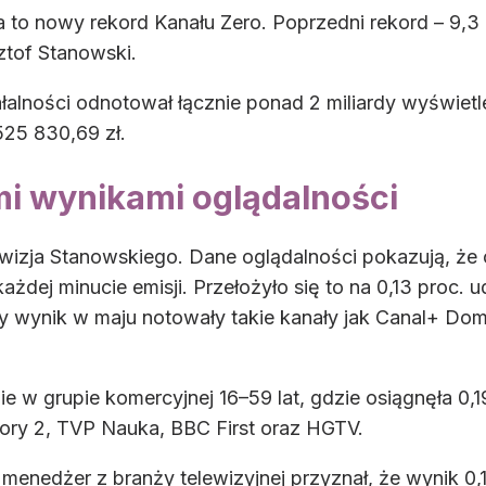
a to nowy rekord Kanału Zero. Poprzedni rekord – 9,3
ztof Stanowski.
alności odnotował łącznie ponad 2 miliardy wyświetle
525 830,69 zł.
i wynikami oglądalności
ewizja Stanowskiego. Dane oglądalności pokazują, że 
ażdej minucie emisji. Przełożyło się to na 0,13 proc. 
 wynik w maju notowały takie kanały jak Canal+ Domo
e w grupie komercyjnej 16–59 lat, gdzie osiągnęła 0,19
ry 2, TVP Nauka, BBC First oraz HGTV.
enedżer z branży telewizyjnej przyznał, że wynik 0,