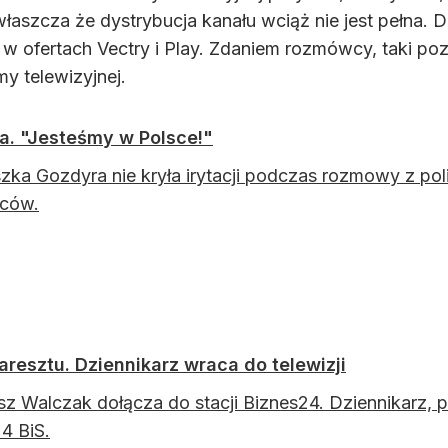
aszcza że dystrybucja kanału wciąż nie jest pełna. 
a w ofertach Vectry i Play. Zdaniem rozmówcy, taki p
y telewizyjnej.
a. "Jesteśmy w Polsce!"
zka Gozdyra nie kryła irytacji podczas rozmowy z poli
ńców.
 aresztu. Dziennikarz wraca do telewizji
z Walczak dołącza do stacji Biznes24. Dziennikarz, 
4 BiS.