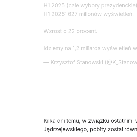
H1 2025 (całe wybory prezydenckie)
H1 2026: 627 milionów wyświetleń.
Wzrost o 22 procent.
Idziemy na 1,2 miliarda wyświetleń w 
— Krzysztof Stanowski (@K_Stanow
Kilka dni temu, w związku ostatnim
Jędrzejewskiego, pobity został równ