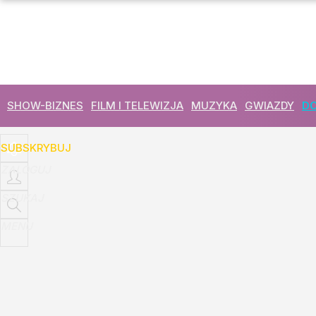
Udostępnij
0
Skomentuj
SHOW-BIZNES
FILM I TELEWIZJA
MUZYKA
GWIAZDY
DO
SUBSKRYBUJ
ZALOGUJ
SZUKAJ
MENU