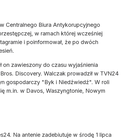
ów Centralnego Biura Antykorupcyjnego
rzestępczej, w ramach której wcześniej
nstagramie i poinformował, że po dwóch
esień.
ał on zawieszony do czasu wyjaśnienia
r Bros. Discovery. Walczak prowadził w TVN24
yn gospodarczy "Byk i Niedźwiedź". W roli
 się m.in. w Davos, Waszyngtonie, Nowym
s24. Na antenie zadebiutuje w środę 1 lipca