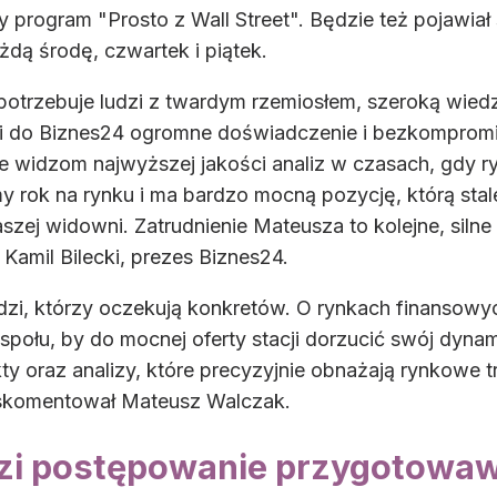
 program "Prosto z Wall Street". Będzie też pojawia
żdą środę, czwartek i piątek.
potrzebuje ludzi z twardym rzemiosłem, szeroką wie
 do Biznes24 ogromne doświadczenie i bezkompromi
e widzom najwyższej jakości analiz w czasach, gdy ry
my rok na rynku i ma bardzo mocną pozycję, którą sta
szej widowni. Zatrudnienie Mateusza to kolejne, siln
amil Bilecki, prezes Biznes24.
ludzi, którzy oczekują konkretów. O rynkach finansow
połu, by do mocnej oferty stacji dorzucić swój dynam
ty oraz analizy, które precyzyjnie obnażają rynkowe
– skomentował Mateusz Walczak.
zi postępowanie przygotowa