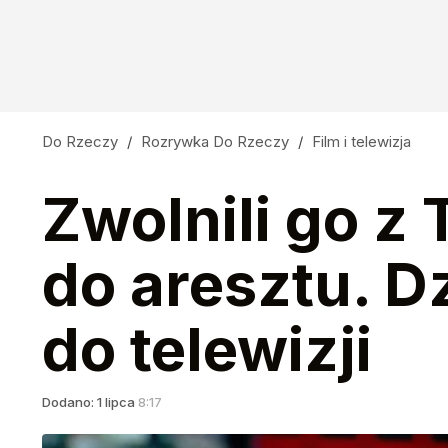
Do Rzeczy
/
Rozrywka Do Rzeczy
/
Film i telewizja
Zwolnili go z 
do aresztu. D
do telewizji
Dodano:
1
lipca
8:17