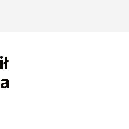
ił
ca