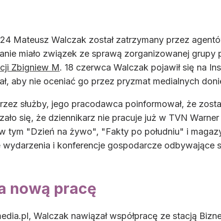
N24 Mateusz Walczak został zatrzymany przez agent
nie miało związek ze sprawą zorganizowanej grupy p
cji Zbigniew M
. 18 czerwca Walczak pojawił się na I
ał, aby nie oceniać go przez pryzmat medialnych doni
przez służby, jego pracodawca poinformował, że zost
zało się, że dziennikarz nie pracuje już w TVN Warne
w tym "Dzień na żywo", "Fakty po południu" i magaz
ze wydarzenia i konferencje gospodarcze odbywające
a nową pracę
edia.pl, Walczak nawiązał współpracę ze stacją Bizne