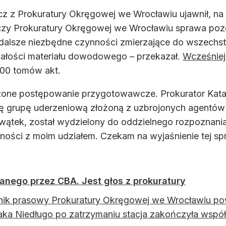
z z Prokuratury Okręgowej we Wrocławiu ujawnił, na 
czy Prokuratury Okręgowej we Wrocławiu sprawa pozo
dalsze niezbędne czynności zmierzające do wszechst
ałości materiału dowodowego – przekazał.
Wcześniej
600 tomów akt.
zone postępowanie przygotowawcze. Prokurator Katar
ę grupę uderzeniową złożoną z uzbrojonych agentów
ój wątek, został wydzielony do oddzielnego rozpoznan
ci z moim udziałem. Czekam na wyjaśnienie tej spra
nego przez CBA. Jest głos z prokuratury
ik prasowy Prokuratury Okręgowej we Wrocławiu powi
ka Niedługo po zatrzymaniu stacja zakończyła współ