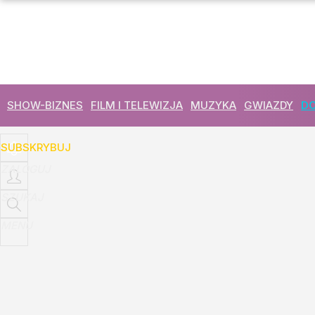
Udostępnij
2
Skomentuj
SHOW-BIZNES
FILM I TELEWIZJA
MUZYKA
GWIAZDY
DO
SUBSKRYBUJ
ZALOGUJ
SZUKAJ
MENU