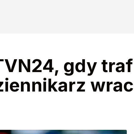
TVN24, gdy traf
ziennikarz wra