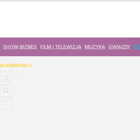
Udostępnij
9
Skomentuj
SHOW-BIZNES
FILM I TELEWIZJA
MUZYKA
GWIAZDY
DO
SUBSKRYBUJ
ZALOGUJ
SZUKAJ
MENU