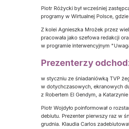
Piotr Różycki był wcześniej zastęp
programy w Wirtualnej Polsce, gdzi
Z kolei Agnieszka Mrożek przez wi
pracowała jako szefowa redakcji oraz
w programie interwencyjnym "Uwaga
Prezenterzy odchodz
w styczniu ze śniadaniówką TVP żeg
w dotychczasowych, ekranowych duet
z Robertem El Gendym, a Katarzynie
Piotr Wojdyło poinformował o rozst
debiutu. Prezenter pierwszy raz w śn
grudnia. Klaudia Carlos zadebiutowa