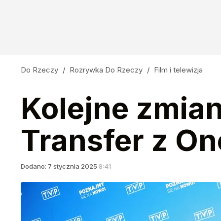
Do Rzeczy
/
Rozrywka Do Rzeczy
/
Film i telewizja
Kolejne zmia
Transfer z On
Dodano:
7
stycznia
2025
8:41