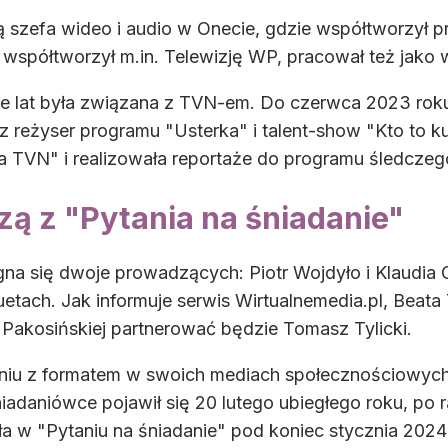
cą szefa wideo i audio w Onecie, gdzie współtworzył
e współtworzył m.in. Telewizję WP, pracował też jak
ele lat była związana z TVN-em. Do czerwca 2023 ro
 reżyser programu "Usterka" i talent-show "Kto to ku
 TVN" i realizowała reportaże do programu śledczeg
ą z "Pytania na śniadanie"
na się dwoje prowadzących: Piotr Wojdyło i Klaudia 
ach. Jak informuje serwis Wirtualnemedia.pl, Beata
 Pakosińskiej partnerować będzie Tomasz Tylicki.
aniu z formatem w swoich mediach społecznościowych 
iadaniówce pojawił się 20 lutego ubiegłego roku, po r
ła w "Pytaniu na śniadanie" pod koniec stycznia 2024