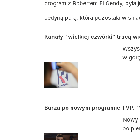
program z Robertem El Gendy, była 
Jedyną parą, która pozostała w śni
Kanały "wielkiej czwórki" tracą 
Wszyst
w górę
Burza po nowym programie TVP. 
Nowy f
po pie