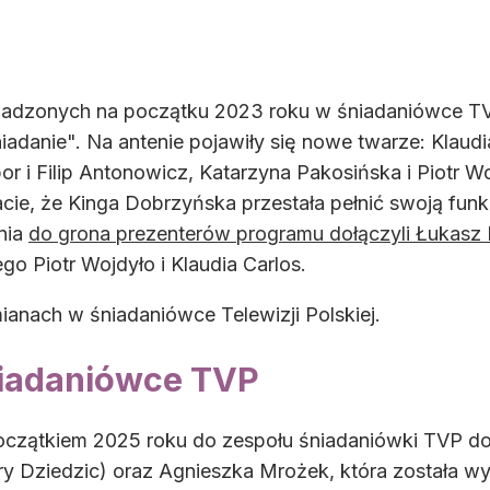
wadzonych na początku 2023 roku w śniadaniówce TV
danie". Na antenie pojawiły się nowe twarze: Klaudi
r i Filip Antonowicz, Katarzyna Pakosińska i Piotr Wo
ie, że Kinga Dobrzyńska przestała pełnić swoją funkc
nia
do grona prezenterów programu dołączyli Łukasz
go Piotr Wojdyło i Klaudia Carlos.
anach w śniadaniówce Telewizji Polskiej.
niadaniówce TVP
czątkiem 2025 roku do zespołu śniadaniówki TVP dołąc
ary Dziedzic) oraz Agnieszka Mrożek, która została 