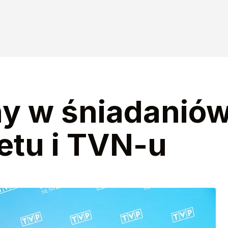
ny w śniadanió
etu i TVN-u