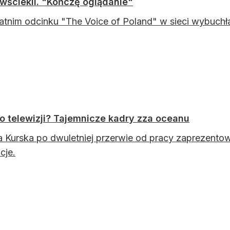
wściekli. "Kończę oglądanie"
atnim odcinku "The Voice of Poland" w sieci wybuchł
 telewizji? Tajemnicze kadry zza oceanu
 Kurska po dwuletniej przerwie od pracy zaprezentowa
cje.