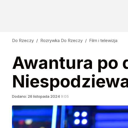
Do Rzeczy
/
Rozrywka Do Rzeczy
/
Film i telewizja
Awantura po 
Niespodziewan
Dodano:
26
listopada
2024
9:05