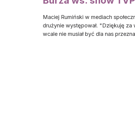
Burza ws. show TVP
Maciej Rumiński w mediach społeczn
drużynie występował. "Dziękuję za w
wcale nie musiał być dla nas przezna