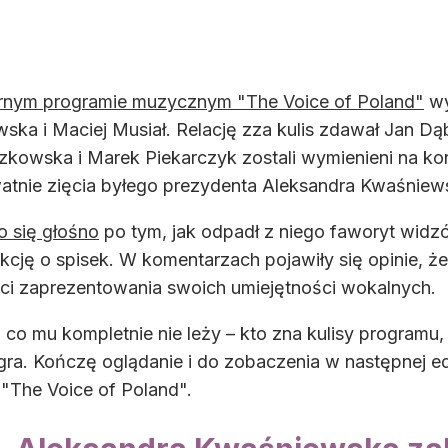
rnym programie muzycznym "The Voice of Poland"
wy
ska i Maciej Musiał. Relację zza kulis zdawał Jan Dą
czkowska i Marek Piekarczyk zostali wymienieni na 
watnie zięcia byłego prezydenta Aleksandra Kwaśniew
o się głośno
po tym, jak odpadł z niego faworyt wid
ukcję o spisek. W komentarzach pojawiły się opinie, 
ści zaprezentowania swoich umiejętności wokalnych.
co mu kompletnie nie leży – kto zna kulisy programu
gra. Kończę oglądanie i do zobaczenia w następnej e
 "The Voice of Poland".