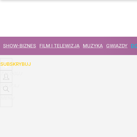
Udostępnij
5
Skomentuj
SHOW-BIZNES
FILM I TELEWIZJA
MUZYKA
GWIAZDY
DO
SUBSKRYBUJ
ZALOGUJ
SZUKAJ
MENU