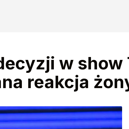
decyzji w show
a reakcja żony