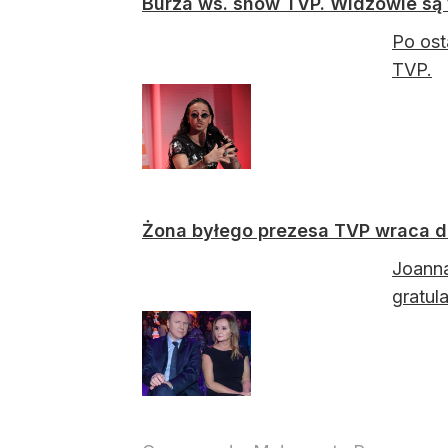
Burza ws. show TVP. Widzowie są 
Po ost
TVP.
Żona byłego prezesa TVP wraca do
Joanna
gratula