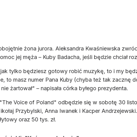
obojętnie żona jurora. Aleksandra Kwaśniewska zwróc
omoc jej męża – Kuby Badacha, jeśli będzie chciał ro
jak tylko będziesz gotowy robić muzykę, to i my będzi
, to masz numer Pana Kuby (chyba też tak zacznę do 
 nie żartował" – napisała córka byłego prezydenta.
ycji "The Voice of Poland" odbędzie się w sobotę 30 l
ikołaj Przybylski, Anna Iwanek i Kacper Andrzejewsk
łytowy oraz 50 tys. zł.