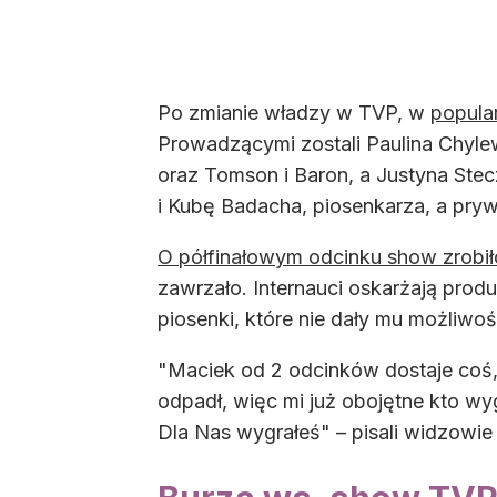
Po zmianie władzy w TVP, w
popula
Prowadzącymi zostali Paulina Chylew
oraz Tomson i Baron, a Justyna Ste
i Kubę Badacha, piosenkarza, a pry
O półfinałowym odcinku show zrobił
zawrzało. Internauci oskarżają prod
piosenki, które nie dały mu możliwo
"Maciek od 2 odcinków dostaje coś, 
odpadł, więc mi już obojętne kto wy
Dla Nas wygrałeś" – pisali widzowie