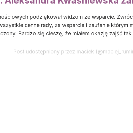
. Aleksandra Kwaśniewska zab
ościowych podziękował widzom ze wsparcie. Zwrócił 
szystkie cenne rady, za wsparcie i zaufanie którym m
czony. Bardzo się cieszę, że miałem okazję zajść tak 
Post udostępniony przez maciek (@maciej_rumi