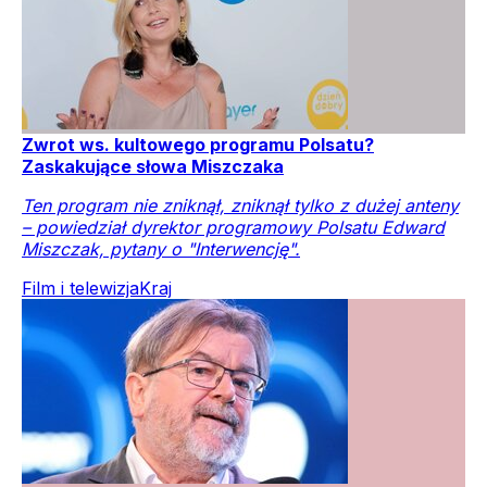
Zwrot ws. kultowego programu Polsatu?
Zaskakujące słowa Miszczaka
Ten program nie zniknął, zniknął tylko z dużej anteny
– powiedział dyrektor programowy Polsatu Edward
Miszczak, pytany o "Interwencję".
Film i telewizja
Kraj