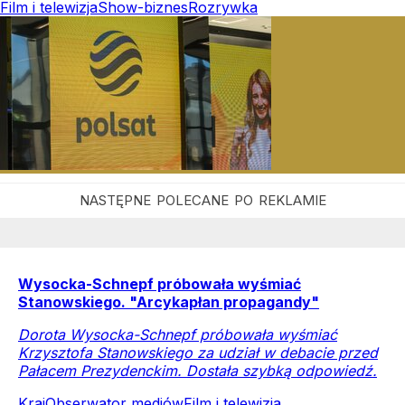
Film i telewizja
Show-biznes
Rozrywka
Wysocka-Schnepf próbowała wyśmiać
Stanowskiego. "Arcykapłan propagandy"
Dorota Wysocka-Schnepf próbowała wyśmiać
Krzysztofa Stanowskiego za udział w debacie przed
Pałacem Prezydenckim. Dostała szybką odpowiedź.
Kraj
Obserwator mediów
Film i telewizja