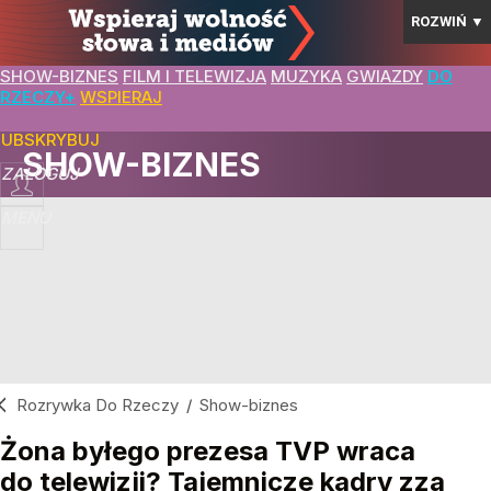
ROZWIŃ
▼
SHOW-BIZNES
FILM I TELEWIZJA
MUZYKA
GWIAZDY
DO
RZECZY+
WSPIERAJ
SUBSKRYBUJ
SHOW-BIZNES
ZALOGUJ
MENU
Rozrywka Do Rzeczy
/
Show-biznes
Żona byłego prezesa TVP wraca
do telewizji? Tajemnicze kadry zza