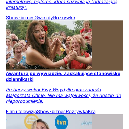
internetowej hejterce, która nazwała ją "odrażającą
kreaturą".
Show-biznes
Gwiazdy
Rozrywka
Awantura po wywiadzie. Zaskakujące stanowisko
dziennikarki
Po burzy wokół Ewy Woydyłło głos zabrała
Małgorzata Ohme. Nie ma wątpliwości, że doszło do
nieporozumienia.
Film i telewizja
Show-biznes
Rozrywka
Kraj