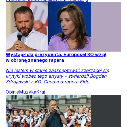
Wystąpił dla prezydenta. Europoseł KO wziął
w obronę znanego rapera
Nie jestem w stanie zaakceptować szerzącej się
krytyki wobec tego artysty – stwierdził Bogdan
Zdrojewski z KO. Chodzi o rapera Eldo.
Opinie
Muzyka
Kraj