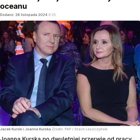
oceanu
Dodano:
26
listopada
2024
8:25
Jacek Kurski i Joanna Kurska
Źródło:
PAP
/
Stach Leszczyński
Joanna Kurska po dwuletniej przerwie od pracy