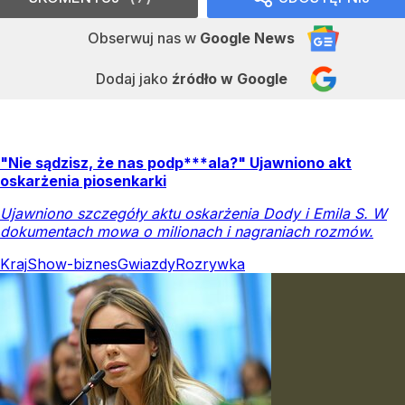
Obserwuj nas
w
Google News
Dodaj jako
źródło w Google
"Nie sądzisz, że nas podp***ala?" Ujawniono akt
oskarżenia piosenkarki
Ujawniono szczegóły aktu oskarżenia Dody i Emila S. W
dokumentach mowa o milionach i nagraniach rozmów.
Kraj
Show-biznes
Gwiazdy
Rozrywka