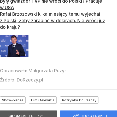
Były gwiazdor TVP nie wróci do Polski? Pracuje
w USA
Rafał Brzozowski kilka miesięcy temu wyjechał
z Polski, żeby zarabiać w dolarach. Nie wróci już
do kraju?
Opracowała:
Małgorzata Puzyr
Źródło:
DoRzeczy.pl
Show-biznes
Film i telewizja
Rozrywka Do Rzeczy
SKOMENTUJ
UDOSTĘPNIJ
7