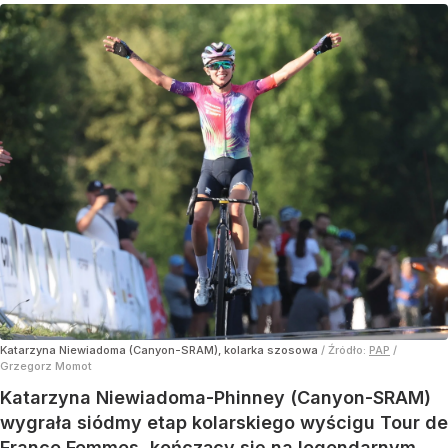
Katarzyna Niewiadoma (Canyon-SRAM), kolarka szosowa
/ Źródło:
PAP
/
Grzegorz Momot
Katarzyna Niewiadoma-Phinney (Canyon-SRAM)
wygrała siódmy etap kolarskiego wyścigu Tour de
France Femmes, kończący się na legendarnym