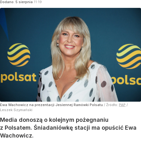
Dodano:
5
sierpnia
11:19
Ewa Wachowicz na prezentacji Jesiennej Ramówki Polsatu
/ Źródło:
PAP
/
Leszek Szymański
Media donoszą o kolejnym pożegnaniu
z Polsatem. Śniadaniówkę stacji ma opuścić Ewa
Wachowicz.