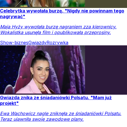
Celebrytka wywołała burzę. "Nigdy nie powinnam tego
nagrywać"
Maja Hyży wywołała burzę nagraniem zza kierownicy.
Wokalistka usunęła film i opublikowała przeprosiny.
Show-biznes
Gwiazdy
Rozrywka
Gwiazda znika ze śniadaniówki Polsatu. "Mam już
projekt"
Ewa Wachowicz nagle zniknęła ze śniadaniówki Polsatu.
Teraz ujawniła swoje zawodowe plany.