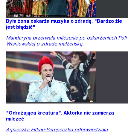
Była żona oskarża muzyka o zdradę. "Bardzo źle
jest błądzić"
Mandaryna przerwała milczenie po oskarżeniach Poli
Wiśniewskiej o zdradę małżeńską.
"Odrażająca kreatura". Aktorka nie zamierza
milczeć
Agnieszka Fitkau-Perepeczko odpowiedziała