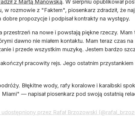
wadził z Martą Manowską
. W sierpniu opublikował pos
, w rozmowie z "Faktem", piosenkarz zdradził, że naj
 dobre propozycje i podpisał kontrakty na występy.
ała przestrzeń na nowe i powstają piękne rzeczy. Mam
którymi dawno nie miałem kontaktu. Mam teraz czas na 
iedzanie i przede wszystkim muzykę. Jestem bardzo s
zakończył pracowity rejs. Jego ostatnim przystanki
odróży. Błękitne wody, rafy koralowe i karaibski spokó
Miami" — napisał piosenkarz pod swoją ostatnią rel
 udostępniony przez Rafał Brzozowski (@rafal_brzozo