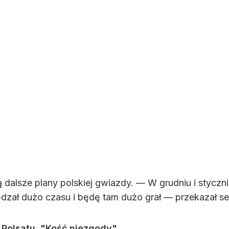
 są dalsze plany polskiej gwiazdy. — W grudniu i styc
zał dużo czasu i będę tam dużo grał — przekazał se
e Polsatu. "Kość niezgody"