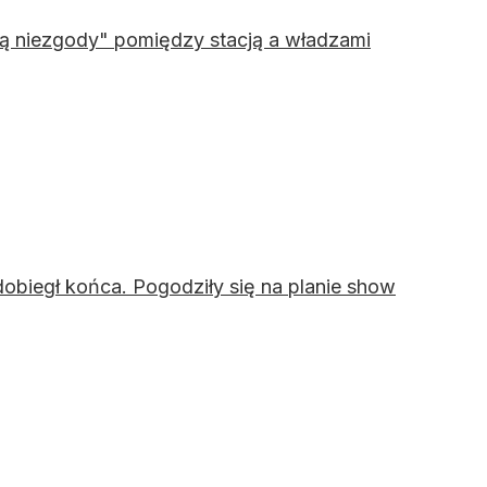
ią niezgody" pomiędzy stacją a władzami
dobiegł końca. Pogodziły się na planie show