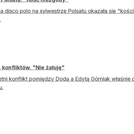
 disco polo na sylwestrze Polsatu okazała się "kośc
.
konfliktów. "Nie żałuję"
etni konflikt pomiędzy Dodą a Edytą Górniak właśnie 
u.