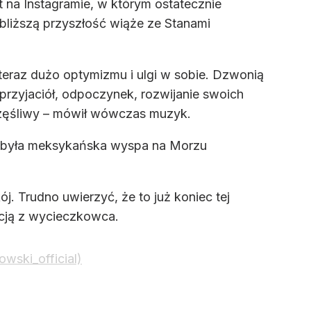
t na Instagramie, w którym ostatecznie
bliższą przyszłość wiąże ze Stanami
 teraz dużo optymizmu i ulgi w sobie. Dzwonią
przyjaciół, odpoczynek, rozwijanie swoich
zczęśliwy – mówił wówczas muzyk.
em była meksykańska wyspa na Morzu
j. Trudno uwierzyć, że to już koniec tej
acją z wycieczkowca.
wski_official)