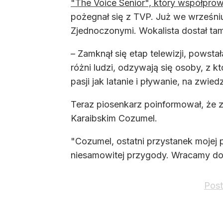
"The Voice Senior", który współpro
pożegnał się z TVP. Już we wrześniu
Zjednoczonymi. Wokalista dostał tam
– Zamknął się etap telewizji, powst
różni ludzi, odzywają się osoby, z 
pasji jak latanie i pływanie, na zw
Teraz piosenkarz poinformował, że 
Karaibskim Cozumel.
"Cozumel, ostatni przystanek mojej p
niesamowitej przygody. Wracamy do 
Post