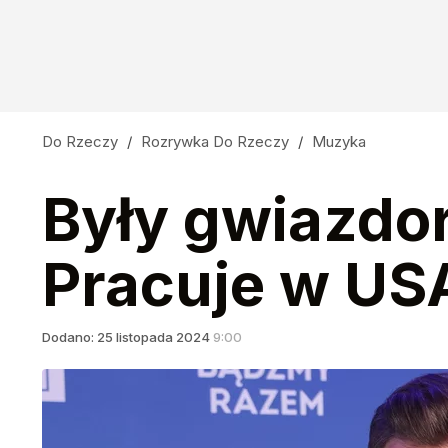
Do Rzeczy
/
Rozrywka Do Rzeczy
/
Muzyka
Były gwiazdor
Pracuje w US
Dodano:
25
listopada
2024
9:00