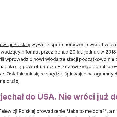
wizji Polskiej
wywołał spore poruszenie wśród widzó
owadzącym format przez ponad 20 lat, jednak w 2018 r.
ili wprowadzić nowi włodarze stacji początkowo nie 
omagała się powrotu Rafała Brzozowskiego do roli p
e. Ostatnie miesiące spędził, śpiewając na ogromny
na dłużej.
echał do USA. Nie wróci już d
 Telewizji Polskiej prowadzenie "Jaka to melodia?", a