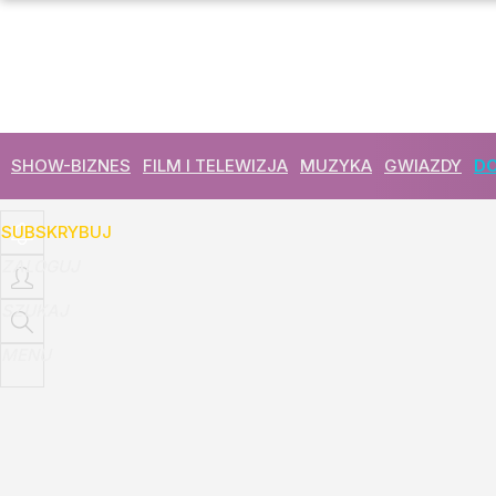
Udostępnij
1
Skomentuj
SHOW-BIZNES
FILM I TELEWIZJA
MUZYKA
GWIAZDY
DO
SUBSKRYBUJ
ZALOGUJ
SZUKAJ
MENU