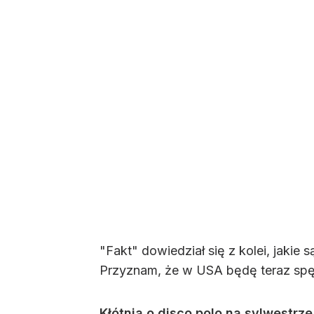
"Fakt" dowiedział się z kolei, jakie
Przyznam, że w USA będę teraz spęd
Kłótnia o disco polo na sylwestrz