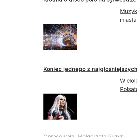
Muzyka
miasta
Koniec jednego z najgłośniejszych 
Wielol
Polsat
Opracowała:
Małgorzata Puzyr