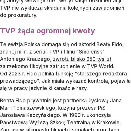
są audyty wewnętrzne i weryfikacje dokumentacji".
TVP nie wyklucza składania kolejnych zawiadomień
do prokuratury.
TVP żąda ogromnej kwoty
Telewizja Polska domaga się od aktorki Beaty Fido,
znanej m.in. z seriali TVP i filmu "Smoleńsk"
Antoniego Krauzego,
zwrotu blisko 250 tys. zł
za rzekomo fikcyjne zatrudnienie w TVP World.
Od 2023 r. Fido pełniła funkcję "starszego redaktora
prowadzącego". Jak miała wykazać kontrola, pojawiła
się w pracy jedynie kilkanaście razy.
Beata Fido prywatnie jest partnerką życiową Jana
Marii Tomaszewskiego, kuzyna prezesa PiS
Jarosława Kaczyńskiego. W 1990 r. ukończyła
Państwową Wyższą Szkołę Teatralną w Krakowie.
Zagrała w kilkunastu filmach i serialach, m.in. tych