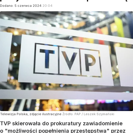
Dodano:
5
czerwca
2024
20:04
Telewizja Polska, zdjęcie ilustracyjne
Źródło:
PAP
/
Leszek Szymański
TVP skierowała do prokuratury zawiadomienie
o "możliwości popełnienia przestępstwa" przez