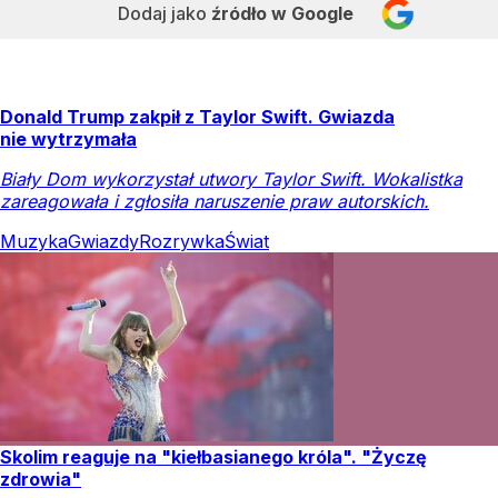
Dodaj jako
źródło w Google
Donald Trump zakpił z Taylor Swift. Gwiazda
nie wytrzymała
Biały Dom wykorzystał utwory Taylor Swift. Wokalistka
zareagowała i zgłosiła naruszenie praw autorskich.
Muzyka
Gwiazdy
Rozrywka
Świat
Skolim reaguje na "kiełbasianego króla". "Życzę
zdrowia"