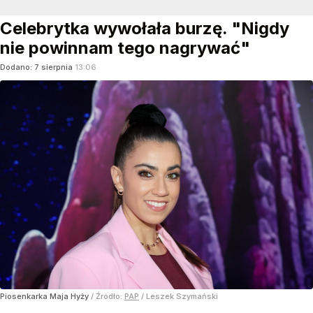
Celebrytka wywołała burzę. "Nigdy
nie powinnam tego nagrywać"
Dodano:
7
sierpnia
13:06
Piosenkarka Maja Hyży
/ Źródło:
PAP
/
Leszek Szymański