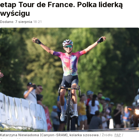
etap Tour de France. Polka liderką
wyścigu
Dodano:
7
sierpnia
18:21
Katarzyna Niewiadoma (Canyon-SRAM), kolarka szosowa
/ Źródło:
PAP
/