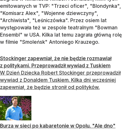
emitowanych w TVP: "Trzeci oficer", "Blondynka",
"Komisarz Alex", "Wojenne dziewczyny",
"Archiwista", "Leśniczówka". Przez osiem lat
występowała też w zespole teatralnym "Bowman
Ensembl" w USA. Kilka lat temu zagrała główną rolę
w filmie "Smoleńsk" Antoniego Krauzego.
Stockinger zapewniał, że nie będzie rozmawiał
z politykami. Przeprowadził wywiad z Tuskiem
W Dzień Dziecka Robert Stockinger przeprowadził
wywiad z Donaldem Tuskiem. Kilka dni wcześniej
zapewniał, że będzie stronił od polityków.
Burza w sieci po kabaretonie w Opolu. "Ale dno"