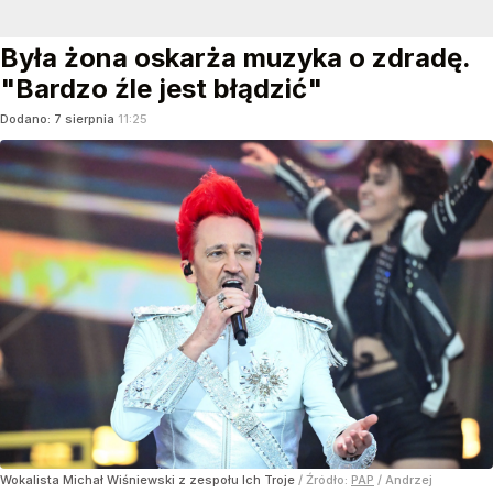
Była żona oskarża muzyka o zdradę.
"Bardzo źle jest błądzić"
Dodano:
7
sierpnia
11:25
Wokalista Michał Wiśniewski z zespołu Ich Troje
/ Źródło:
PAP
/
Andrzej