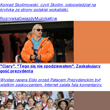
Konrad Skolimowski, czyli Skolim, odpowiedział na
krytykę ze strony polskiej wokalistki.
Rozrywka
Gwiazdy
Muzyka
Kraj
"Ciary", "Tego się nie spodziewałem". Zaskakujący
gość prezydenta
Występ rapera Eldo przed Pałacem Prezydenckim był
wielkim zaskoczeniem. Internet zalała fala komentarzy.