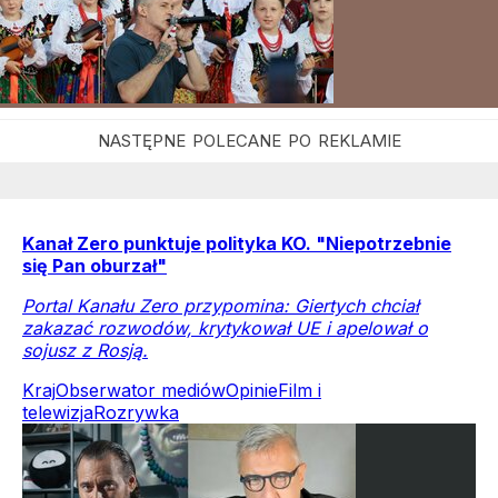
Kanał Zero punktuje polityka KO. "Niepotrzebnie
się Pan oburzał"
Portal Kanału Zero przypomina: Giertych chciał
zakazać rozwodów, krytykował UE i apelował o
sojusz z Rosją.
Kraj
Obserwator mediów
Opinie
Film i
telewizja
Rozrywka