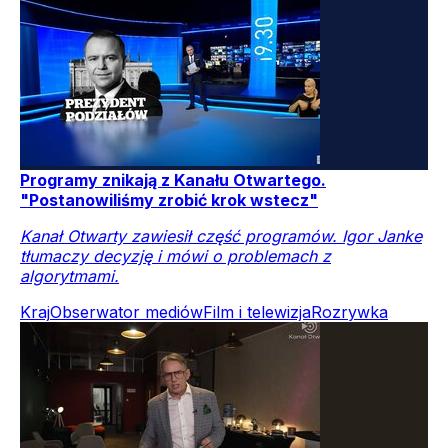
Programy znikają z Kanału Otwartego.
"Postanowiliśmy zrobić krok wstecz"
Kanał Otwarty zawiesił część programów. Igor Janke
tłumaczy decyzję i mówi o problemach z
algorytmami.
Kraj
Obserwator mediów
Film i telewizja
Rozrywka