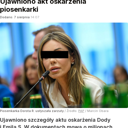
Ujawniono akt oskarżenia
piosenkarki
Dodano:
7
sierpnia
14:07
Piosenkarka Dorota R. usłyszała zarzuty
/ Źródło:
PAP
/
Marcin Obara
Ujawniono szczegóły aktu oskarżenia Dody
i Emila S. W dokumentach mowa o milionach