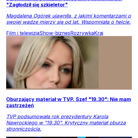
"Zagłodził się szkieletor"
Magdalena Ogórek ujawniła, z jakimi komentarzami o
swojej wadze mierzy się od lat. Wspomniała o hejcie.
Film i telewizja
Show-biznes
Rozrywka
Kraj
Oburzający materiał w TVP. Szef "19.30": Nie mam
zastrzeżeń
TVP podsumowała rok prezydentury Karola
Nawrockiego w "19.30". Krytyczny materiał oburza
stronniczością.