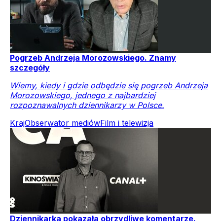
Pogrzeb Andrzeja Morozowskiego. Znamy
szczegóły
Wiemy, kiedy i gdzie odbędzie się pogrzeb Andrzeja
Morozowskiego, jednego z najbardziej
rozpoznawalnych dziennikarzy w Polsce.
Kraj
Obserwator mediów
Film i telewizja
Dziennikarka pokazała obrzydliwe komentarze.