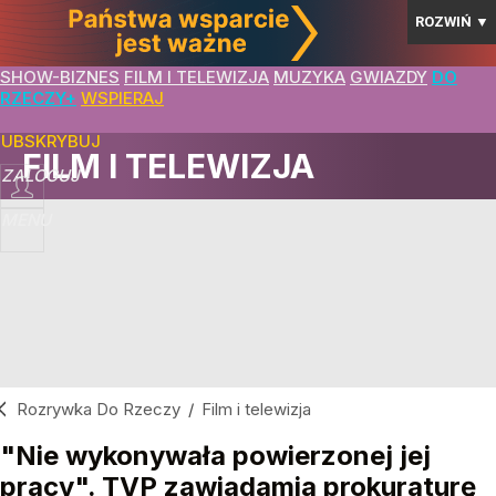
ROZWIŃ
▼
SHOW-BIZNES
FILM I TELEWIZJA
MUZYKA
GWIAZDY
DO
RZECZY+
WSPIERAJ
SUBSKRYBUJ
FILM I TELEWIZJA
ZALOGUJ
MENU
Rozrywka Do Rzeczy
/
Film i telewizja
"Nie wykonywała powierzonej jej
pracy". TVP zawiadamia prokuraturę