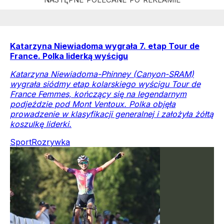
Katarzyna Niewiadoma wygrała 7. etap Tour de
France. Polka liderką wyścigu
Katarzyna Niewiadoma-Phinney (Canyon-SRAM)
wygrała siódmy etap kolarskiego wyścigu Tour de
France Femmes, kończący się na legendarnym
podjeździe pod Mont Ventoux. Polka objęła
prowadzenie w klasyfikacji generalnej i założyła żółtą
koszulkę liderki.
Sport
Rozrywka