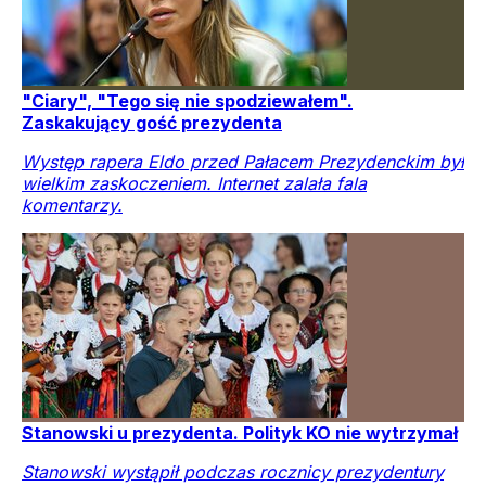
"Ciary", "Tego się nie spodziewałem".
Zaskakujący gość prezydenta
Występ rapera Eldo przed Pałacem Prezydenckim był
wielkim zaskoczeniem. Internet zalała fala
komentarzy.
Stanowski u prezydenta. Polityk KO nie wytrzymał
Stanowski wystąpił podczas rocznicy prezydentury