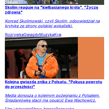
Skolim reaguje na "kiełbasianego króla". "Życzę
zdrowia"
Konrad Skolimowski, czyli Skolim, odpowiedział na
krytykę ze strony polskiej wokalistki.
Rozrywka
Gwiazdy
Muzyka
Kraj
Kolejna gwiazda znika z Polsatu. "Pokusa powrotu
do przeszłości"
Media donoszą o kolejnym pożegnaniu z Polsatem.
Śniadaniówkę stacji ma opuścić Ewa Wachowicz.
Film i telewizja
Show-biznes
Rozrywka