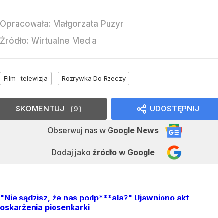
Opracowała:
Małgorzata Puzyr
Źródło:
Wirtualne Media
Film i telewizja
Rozrywka Do Rzeczy
SKOMENTUJ
UDOSTĘPNIJ
9
Obserwuj nas
w
Google News
Dodaj jako
źródło w Google
"Nie sądzisz, że nas podp***ala?" Ujawniono akt
oskarżenia piosenkarki