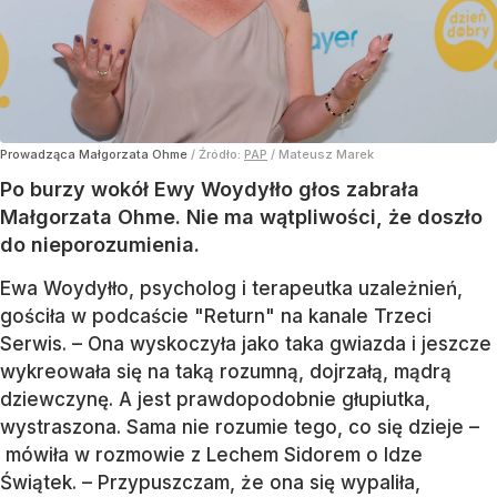
Prowadząca Małgorzata Ohme
/ Źródło:
PAP
/
Mateusz Marek
Po burzy wokół Ewy Woydyłło głos zabrała
Małgorzata Ohme. Nie ma wątpliwości, że doszło
do nieporozumienia.
Ewa Woydyłło, psycholog i terapeutka uzależnień,
gościła w podcaście "Return" na kanale Trzeci
Serwis. – Ona wyskoczyła jako taka gwiazda i jeszcze
wykreowała się na taką rozumną, dojrzałą, mądrą
dziewczynę. A jest prawdopodobnie głupiutka,
wystraszona. Sama nie rozumie tego, co się dzieje –
mówiła w rozmowie z Lechem Sidorem o Idze
Świątek. – Przypuszczam, że ona się wypaliła,