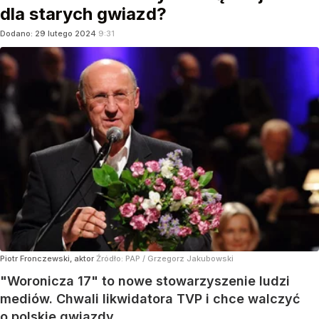
dla starych gwiazd?
Dodano:
29
lutego
2024
9:31
Piotr Fronczewski, aktor
Źródło:
PAP
/
Grzegorz Jakubowski
"Woronicza 17" to nowe stowarzyszenie ludzi
mediów. Chwali likwidatora TVP i chce walczyć
o polskie gwiazdy.