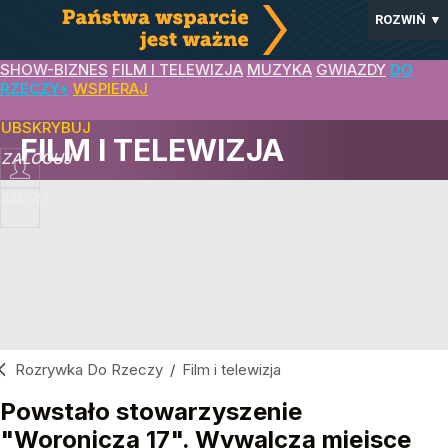
ROZWIŃ
▼
SHOW-BIZNES
FILM I TELEWIZJA
MUZYKA
GWIAZDY
DO
RZECZY+
WSPIERAJ
SUBSKRYBUJ
FILM I TELEWIZJA
ZALOGUJ
MENU
Rozrywka Do Rzeczy
/
Film i telewizja
Powstało stowarzyszenie
"Woronicza 17". Wywalczą miejsce