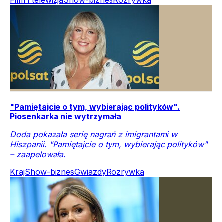
"Pamiętajcie o tym, wybierając polityków".
Piosenkarka nie wytrzymała
Doda pokazała serię nagrań z imigrantami w
Hiszpanii. "Pamiętajcie o tym, wybierając polityków"
– zaapelowała.
Kraj
Show-biznes
Gwiazdy
Rozrywka