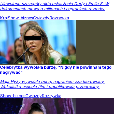
Ujawniono szczegóły aktu oskarżenia Dody i Emila S. W
dokumentach mowa o milionach i nagraniach rozmów.
Kraj
Show-biznes
Gwiazdy
Rozrywka
Celebrytka wywołała burzę. "Nigdy nie powinnam tego
nagrywać"
Maja Hyży wywołała burzę nagraniem zza kierownicy.
Wokalistka usunęła film i opublikowała przeprosiny.
Show-biznes
Gwiazdy
Rozrywka