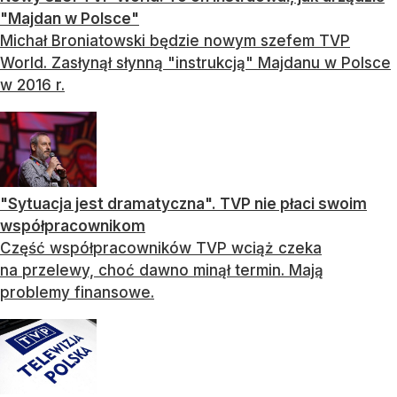
"Majdan w Polsce"
Michał Broniatowski będzie nowym szefem TVP
World. Zasłynął słynną "instrukcją" Majdanu w Polsce
w 2016 r.
"Sytuacja jest dramatyczna". TVP nie płaci swoim
współpracownikom
Część współpracowników TVP wciąż czeka
na przelewy, choć dawno minął termin. Mają
problemy finansowe.