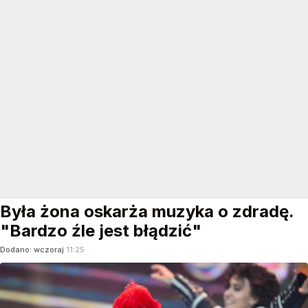
Była żona oskarża muzyka o zdradę.
"Bardzo źle jest błądzić"
Dodano:
wczoraj
11:25