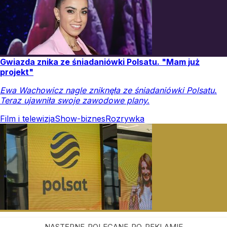
Gwiazda znika ze śniadaniówki Polsatu. "Mam już
projekt"
Ewa Wachowicz nagle zniknęła ze śniadaniówki Polsatu.
Teraz ujawniła swoje zawodowe plany.
Film i telewizja
Show-biznes
Rozrywka