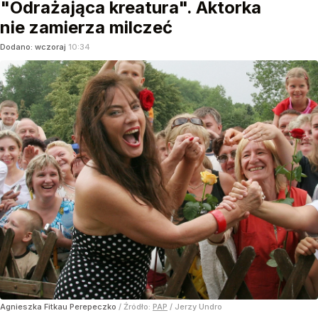
"Odrażająca kreatura". Aktorka
nie zamierza milczeć
Dodano:
wczoraj
10:34
Agnieszka Fitkau Perepeczko
/ Źródło:
PAP
/
Jerzy Undro