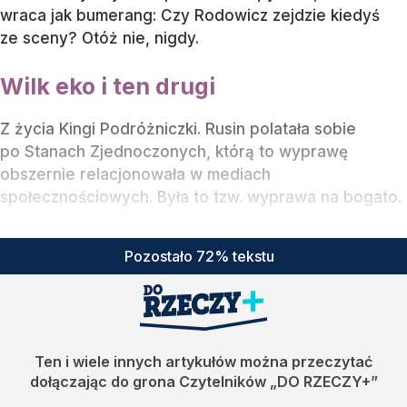
wraca jak bumerang: Czy Rodowicz zejdzie kiedyś
ze sceny? Otóż nie, nigdy.
Wilk eko i ten drugi
Z życia Kingi Podróżniczki. Rusin polatała sobie
po Stanach Zjednoczonych, którą to wyprawę
obszernie relacjonowała w mediach
społecznościowych. Była to tzw. wyprawa na bogato.
Pozostało 72% tekstu
Ten i wiele innych artykułów można przeczytać
dołączając do grona Czytelników
„DO RZECZY+”