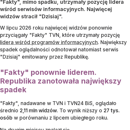
"Fakty", mimo spadku, utrzymały pozycję lidera
wśród serwisów informacyjnych. Najwięcej
widzów stracił "Dzisiaj".
W lipcu 2026 roku najwięcej widzów ponownie
przyciągały "Fakty" TVN, które utrzymały pozycję
lidera wśród programów informacyjnych
. Największy
spadek oglądalności odnotował natomiast serwis
"Dzisiaj" emitowany przez Republikę.
"Fakty" ponownie liderem.
Republika zanotowała największy
spadek
"Fakty", nadawane w TVN i TVN24 BiS, oglądało
średnio
2,11 mln widzów
. To wynik niższy o
27 tys.
osób
w porównaniu z lipcem ubiegłego roku.
Na drugim miejscu znalazł się...