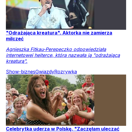
"Odrażająca kreatura". Aktorka nie zamierza
milczeć
Agnieszka Fitkau-Perepeczko odpowiedziała
internetowej hejterce, która nazwała ją "odrażającą
kreaturą".
Show-biznes
Gwiazdy
Rozrywka
Celebrytka uderza w Polskę. "Zaczęłam uleczać