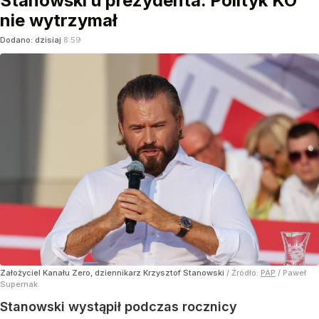
Stanowski u prezydenta. Polityk KO
nie wytrzymał
Dodano:
dzisiaj
8:59
Założyciel Kanału Zero, dziennikarz Krzysztof Stanowski
/ Źródło:
PAP
/
Paweł
Supernak
Stanowski wystąpił podczas rocznicy