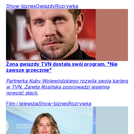
Show-biznes
Gwiazdy
Rozrywka
Żona gwiazdy TVN dostała swój program. "Nie
zawsze grzecznie"
Partnerka Kuby Wojewódzkiego rozwija swoją karierę
w TVN. Żaneta Rosińska poprowadzi jesienną
nowość stacji.
Film i telewizja
Show-biznes
Rozrywka