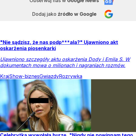
Obserwuj nas
w
Google News
Dodaj jako
źródło w Google
"Nie sądzisz, że nas podp***ala?" Ujawniono akt
oskarżenia piosenkarki
Ujawniono szczegóły aktu oskarżenia Dody i Emila S. W
dokumentach mowa o milionach i nagraniach rozmów.
Kraj
Show-biznes
Gwiazdy
Rozrywka
Celebrytka wywołała burzę. "Nigdy nie powinnam tego