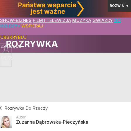
ROZWIŃ
▼
SHOW-BIZNES
FILM I TELEWIZJA
MUZYKA
GWIAZDY
DO
RZECZY+
WSPIERAJ
SUBSKRYBUJ
ROZRYWKA
ZALOGUJ
MENU
Rozrywka Do Rzeczy
Autor:
Zuzanna Dąbrowska-Pieczyńska