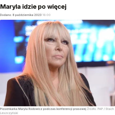
Maryla idzie po więcej
Dodano:
8
października
2023
16:00
Piosenkarka Maryla Rodowicz podczas konferencji prasowej
Źródło:
PAP
/
Stach
Leszczyński