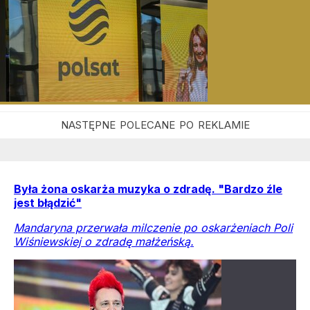
Była żona oskarża muzyka o zdradę. "Bardzo źle
jest błądzić"
Mandaryna przerwała milczenie po oskarżeniach Poli
Wiśniewskiej o zdradę małżeńską.