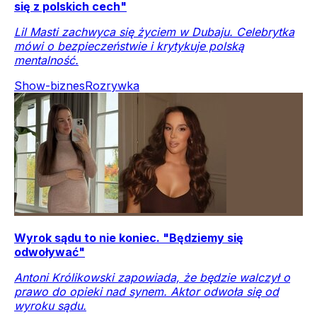
się z polskich cech"
Lil Masti zachwyca się życiem w Dubaju. Celebrytka
mówi o bezpieczeństwie i krytykuje polską
mentalność.
Show-biznes
Rozrywka
Wyrok sądu to nie koniec. "Będziemy się
odwoływać"
Antoni Królikowski zapowiada, że będzie walczył o
prawo do opieki nad synem. Aktor odwoła się od
wyroku sądu.