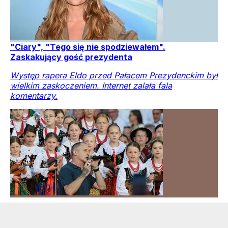
"Ciary", "Tego się nie spodziewałem".
Zaskakujący gość prezydenta
Występ rapera Eldo przed Pałacem Prezydenckim był
wielkim zaskoczeniem. Internet zalała fala
komentarzy.