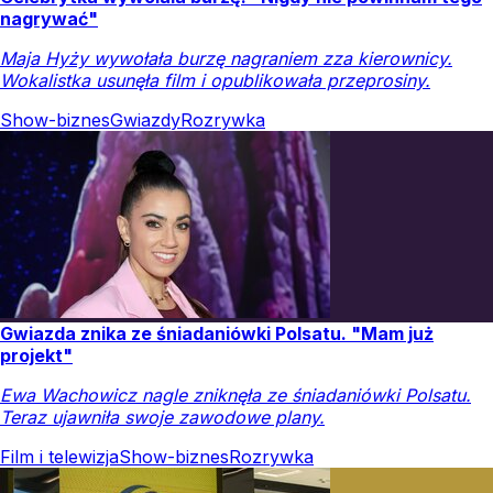
nagrywać"
Maja Hyży wywołała burzę nagraniem zza kierownicy.
Wokalistka usunęła film i opublikowała przeprosiny.
Show-biznes
Gwiazdy
Rozrywka
Gwiazda znika ze śniadaniówki Polsatu. "Mam już
projekt"
Ewa Wachowicz nagle zniknęła ze śniadaniówki Polsatu.
Teraz ujawniła swoje zawodowe plany.
Film i telewizja
Show-biznes
Rozrywka