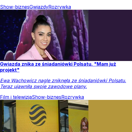
Show-biznes
Gwiazdy
Rozrywka
Gwiazda znika ze śniadaniówki Polsatu. "Mam już
projekt"
Ewa Wachowicz nagle zniknęła ze śniadaniówki Polsatu.
Teraz ujawniła swoje zawodowe plany.
Film i telewizja
Show-biznes
Rozrywka