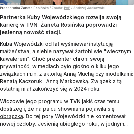
Prezenterka Żaneta Rosińska
/ Źródło:
PAP
/
Andrzej Jackowski
Partnerka Kuby Wojewódzkiego rozwija swoją
karierę w TVN. Żaneta Rosińska poprowadzi
jesienną nowość stacji.
Kuba Wojewódzki od lat wyśmiewał instytucję
małżeństwa, a siebie nazywał żartobliwie "wiecznym
kawalerem". Choć prezenter chroni swoją
prywatność, w mediach było głośno o kilku jego
związkach m.in. z aktorką Anną Muchą czy modelkami:
Renatą Kaczoruk i Anną Markowską. Związek z tą
ostatnią miał zakończyć się w 2024 roku.
Widzowie jego programu w TVN jakiś czas temu
dostrzegli, że
na palcu showmana pojawiła się
obrączka
. Do tej pory Wojewódzki nie komentował
nowej ozdoby. Jesienią ubiegłego roku, w jednym...