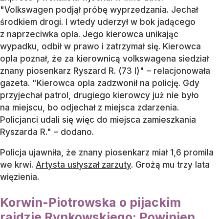
"Volkswagen podjął próbę wyprzedzania. Jechał
środkiem drogi. I wtedy uderzył w bok jadącego
z naprzeciwka opla. Jego kierowca unikając
wypadku, odbił w prawo i zatrzymał się. Kierowca
opla poznał, że za kierownicą volkswagena siedział
znany piosenkarz Ryszard R. (73 l)" – relacjonowała
gazeta. "Kierowca opla zadzwonił na policję. Gdy
przyjechał patrol, drugiego kierowcy już nie było
na miejscu, bo odjechał z miejsca zdarzenia.
Policjanci udali się więc do miejsca zamieszkania
Ryszarda R." – dodano.
Policja ujawniła, że znany piosenkarz miał 1,6 promila
we krwi.
Artysta usłyszał zarzuty
. Grożą mu trzy lata
więzienia.
Korwin-Piotrowska o pijackim
rajdzie Rynkowskiego: Powinien