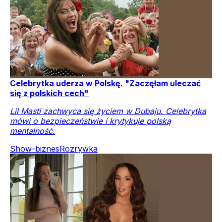
Celebrytka uderza w Polskę. "Zaczęłam uleczać
się z polskich cech"
Lil Masti zachwyca się życiem w Dubaju. Celebrytka
mówi o bezpieczeństwie i krytykuje polską
mentalność.
Show-biznes
Rozrywka