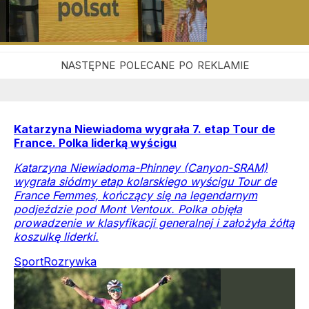
Katarzyna Niewiadoma wygrała 7. etap Tour de
France. Polka liderką wyścigu
Katarzyna Niewiadoma-Phinney (Canyon-SRAM)
wygrała siódmy etap kolarskiego wyścigu Tour de
France Femmes, kończący się na legendarnym
podjeździe pod Mont Ventoux. Polka objęła
prowadzenie w klasyfikacji generalnej i założyła żółtą
koszulkę liderki.
Sport
Rozrywka