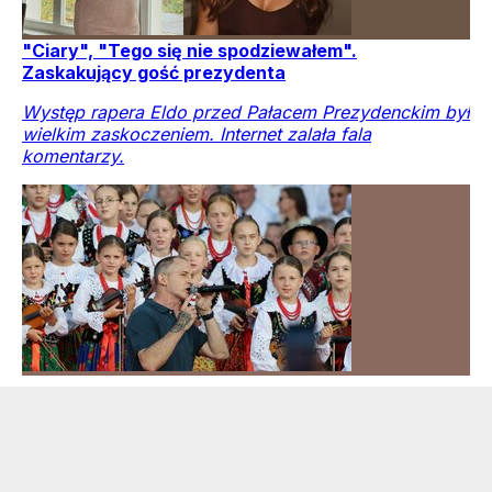
"Ciary", "Tego się nie spodziewałem".
Zaskakujący gość prezydenta
Występ rapera Eldo przed Pałacem Prezydenckim był
wielkim zaskoczeniem. Internet zalała fala
komentarzy.