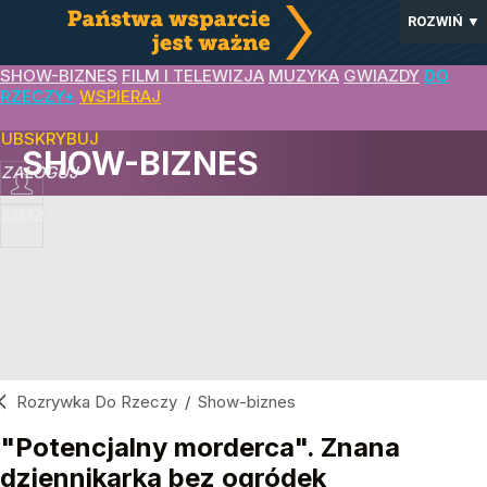
ROZWIŃ
▼
SHOW-BIZNES
FILM I TELEWIZJA
MUZYKA
GWIAZDY
DO
RZECZY+
WSPIERAJ
SUBSKRYBUJ
SHOW-BIZNES
ZALOGUJ
MENU
Rozrywka Do Rzeczy
/
Show-biznes
"Potencjalny morderca". Znana
dziennikarka bez ogródek