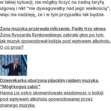
w takiej sytuacji, nie mógłby liczyć na żadną taryfę
ulgową i nikt "nie dywagowałby nad jego wielkością",
więc ma nadzieję, że i w tym przypadku tak będzie.
Żona muzyka przerwała milczenie. Padły trzy słowa
Żona Ryszarda Rynkowskiego zabrała głos po tym,
jak muzyk spowodował kolizję pod wpływem alkoholu.
O co prosi?
Dziennikarka oburzona pijackim rajdem muzyka.
"Mógł kogoś zabić"
Hanna Lis ostro skomentowała wiadomość o kolizji
pod wpływem alkoholu spowodowanej przez
znanego muzyka.