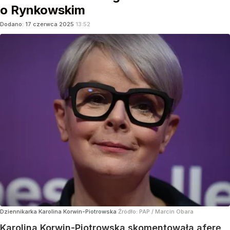
o Rynkowskim
Dodano:
17
czerwca
2025
13:52
Dziennikarka Karolina Korwin-Piotrowska
Źródło:
PAP
/
Marcin Obara
Karolina Korwin-Piotrowska skomentowała aferę