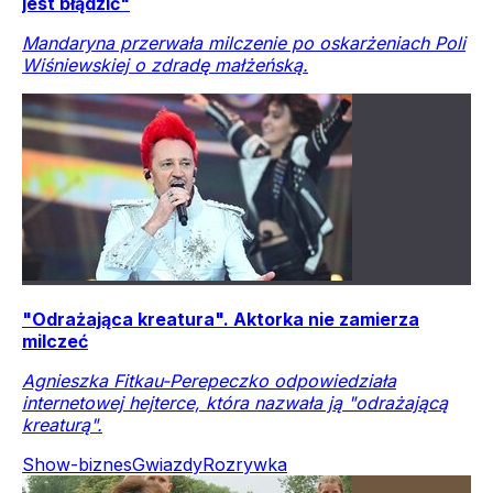
jest błądzić"
Mandaryna przerwała milczenie po oskarżeniach Poli
Wiśniewskiej o zdradę małżeńską.
"Odrażająca kreatura". Aktorka nie zamierza
milczeć
Agnieszka Fitkau-Perepeczko odpowiedziała
internetowej hejterce, która nazwała ją "odrażającą
kreaturą".
Show-biznes
Gwiazdy
Rozrywka