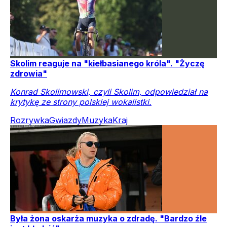
Skolim reaguje na "kiełbasianego króla". "Życzę
zdrowia"
Konrad Skolimowski, czyli Skolim, odpowiedział na
krytykę ze strony polskiej wokalistki.
Rozrywka
Gwiazdy
Muzyka
Kraj
Była żona oskarża muzyka o zdradę. "Bardzo źle