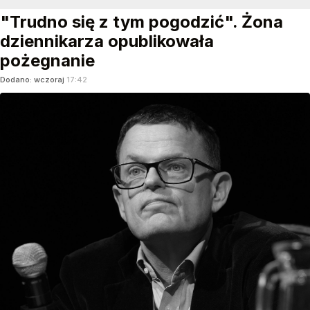
"Trudno się z tym pogodzić". Żona
dziennikarza opublikowała
pożegnanie
Dodano:
wczoraj
17:42