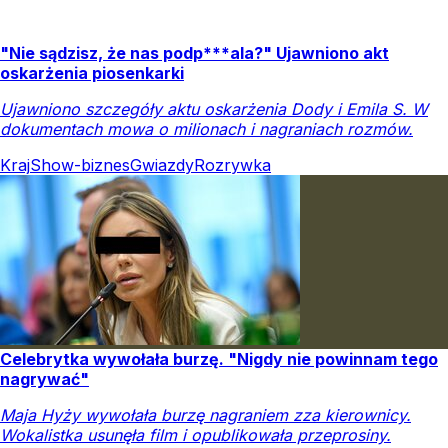
"Nie sądzisz, że nas podp***ala?" Ujawniono akt
oskarżenia piosenkarki
Ujawniono szczegóły aktu oskarżenia Dody i Emila S. W
dokumentach mowa o milionach i nagraniach rozmów.
Kraj
Show-biznes
Gwiazdy
Rozrywka
Celebrytka wywołała burzę. "Nigdy nie powinnam tego
nagrywać"
Maja Hyży wywołała burzę nagraniem zza kierownicy.
Wokalistka usunęła film i opublikowała przeprosiny.