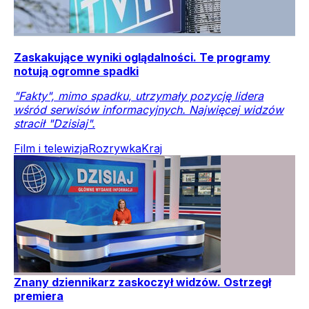
Zaskakujące wyniki oglądalności. Te programy
notują ogromne spadki
"Fakty", mimo spadku, utrzymały pozycję lidera
wśród serwisów informacyjnych. Najwięcej widzów
stracił "Dzisiaj".
Film i telewizja
Rozrywka
Kraj
Znany dziennikarz zaskoczył widzów. Ostrzegł
premiera