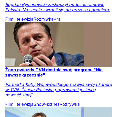
Bogdan Rymanowski zaskoczył podczas ramówki
Polsatu. Na scenie zwrócił się do prezesa i premiera.
Film i telewizja
Rozrywka
Kraj
Żona gwiazdy TVN dostała swój program. "Nie
zawsze grzecznie"
Partnerka Kuby Wojewódzkiego rozwija swoją karierę
w TVN. Żaneta Rosińska poprowadzi jesienną
nowość stacji.
Film i telewizja
Show-biznes
Rozrywka