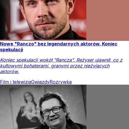
Nowe "Ranczo" bez legendarnych aktorów. Koniec
spekulacji
Koniec spekulacji wokół "Rancza". Reżyser ujawnił, co z
kultowymi bohaterami, granymi przez nieżyjących
aktorów.
Film i telewizja
Gwiazdy
Rozrywka