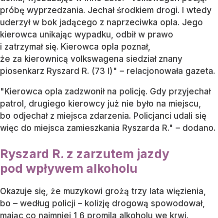
próbę wyprzedzania. Jechał środkiem drogi. I wtedy
uderzył w bok jadącego z naprzeciwka opla. Jego
kierowca unikając wypadku, odbił w prawo
i zatrzymał się. Kierowca opla poznał,
że za kierownicą volkswagena siedział znany
piosenkarz Ryszard R. (73 l)" – relacjonowała gazeta.
"Kierowca opla zadzwonił na policję. Gdy przyjechał
patrol, drugiego kierowcy już nie było na miejscu,
bo odjechał z miejsca zdarzenia. Policjanci udali się
więc do miejsca zamieszkania Ryszarda R." – dodano.
Ryszard R. z zarzutem jazdy
pod wpływem alkoholu
Okazuje się, że muzykowi grożą trzy lata więzienia,
bo – według policji – kolizję drogową spowodował,
mając co najmniej 1,6 promila alkoholu we krwi.