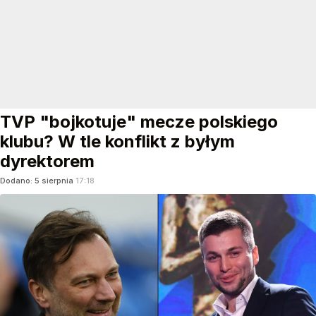
TVP "bojkotuje" mecze polskiego
klubu? W tle konflikt z byłym
dyrektorem
Dodano:
5
sierpnia
17:18