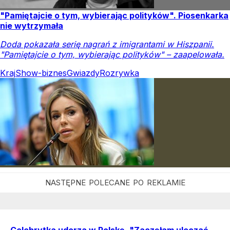
"Pamiętajcie o tym, wybierając polityków". Piosenkarka
nie wytrzymała
Doda pokazała serię nagrań z imigrantami w Hiszpanii.
"Pamiętajcie o tym, wybierając polityków" – zaapelowała.
Kraj
Show-biznes
Gwiazdy
Rozrywka
Celebrytka uderza w Polskę. "Zaczęłam uleczać