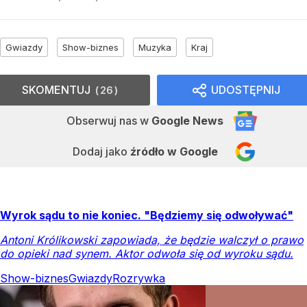
Gwiazdy
Show-biznes
Muzyka
Kraj
SKOMENTUJ
UDOSTĘPNIJ
26
Obserwuj nas
w
Google News
Dodaj jako
źródło w Google
Wyrok sądu to nie koniec. "Będziemy się odwoływać"
Antoni Królikowski zapowiada, że będzie walczył o prawo
do opieki nad synem. Aktor odwoła się od wyroku sądu.
Show-biznes
Gwiazdy
Rozrywka