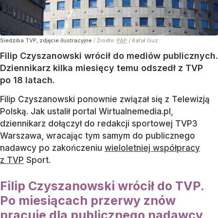
Siedziba TVP, zdjęcie ilustracyjne
/ Źródło:
PAP
/
Rafał Guz
Filip Czyszanowski wrócił do mediów publicznych.
Dziennikarz kilka miesięcy temu odszedł z TVP
po 18 latach.
Filip Czyszanowski ponownie związał się z Telewizją
Polską. Jak ustalił portal Wirtualnemedia.pl,
dziennikarz dołączył do redakcji sportowej TVP3
Warszawa, wracając tym samym do publicznego
nadawcy po zakończeniu
wieloletniej współpracy
z TVP
Sport.
Filip Czyszanowski wrócił do TVP.
Po miesiącach przerwy znów
pracuje dla publicznego nadawcy