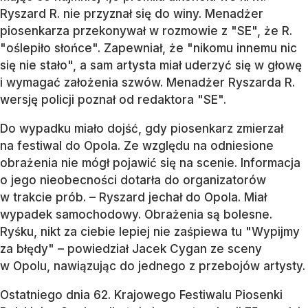
Ryszard R. nie przyznał się do winy. Menadżer
piosenkarza przekonywał w rozmowie z "SE", że R.
"oślepiło słońce". Zapewniał, że "nikomu innemu nic
się nie stało", a sam artysta miał uderzyć się w głowę
i wymagać założenia szwów. Menadżer Ryszarda R.
wersję policji poznał od redaktora "SE".
Do wypadku miało dojść, gdy piosenkarz zmierzał
na festiwal do Opola. Ze względu na odniesione
obrażenia nie mógł pojawić się na scenie. Informacja
o jego nieobecności dotarła do organizatorów
w trakcie prób. – Ryszard jechał do Opola. Miał
wypadek samochodowy. Obrażenia są bolesne.
Ryśku, nikt za ciebie lepiej nie zaśpiewa tu "Wypijmy
za błędy" – powiedział Jacek Cygan ze sceny
w Opolu, nawiązując do jednego z przebojów artysty.
Ostatniego dnia 62. Krajowego Festiwalu Piosenki