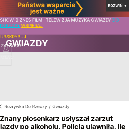
ROZWIŃ
▼
SHOW-BIZNES
FILM I TELEWIZJA
MUZYKA
GWIAZDY
DO
RZECZY+
WSPIERAJ
SUBSKRYBUJ
GWIAZDY
ZALOGUJ
MENU
Rozrywka Do Rzeczy
/
Gwiazdy
Znany piosenkarz usłyszał zarzut
jazdy po alkoholu. Policja ujawniła, ile