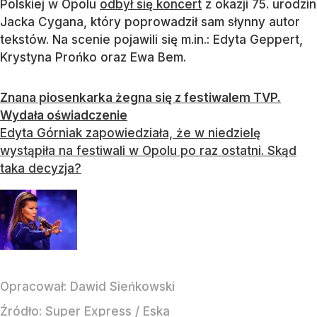
Polskiej w Opolu
odbył się koncert
z okazji 75. urodzin
Jacka Cygana, który poprowadził sam słynny autor
tekstów. Na scenie pojawili się m.in.: Edyta Geppert,
Krystyna Prońko oraz Ewa Bem.
Znana piosenkarka żegna się z festiwalem TVP.
Wydała oświadczenie
Edyta Górniak zapowiedziała, że w niedzielę
wystąpiła na festiwali w Opolu po raz ostatni. Skąd
taka decyzja?
Opracował:
Dawid Sieńkowski
Źródło:
Super Express
/
Eska