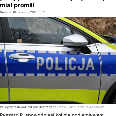
miał promili
Dodano:
16
czerwca
2025
13:21
Policyjny radiowóz, zdjęcie ilustracyjne
Źródło:
PAP
/
Darek Delmanowicz
Ryszard R. spowodował kolizję pod wpływem