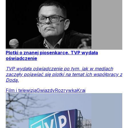
Plotki o znanej piosenkarce. TVP wydała
oświadczenie
TVP wydała oświadczenie po tym, jak w mediach
zaczęły pojawiać się plotki na temat ich współpracy z
Dodą.
Film i telewizja
Gwiazdy
Rozrywka
Kraj