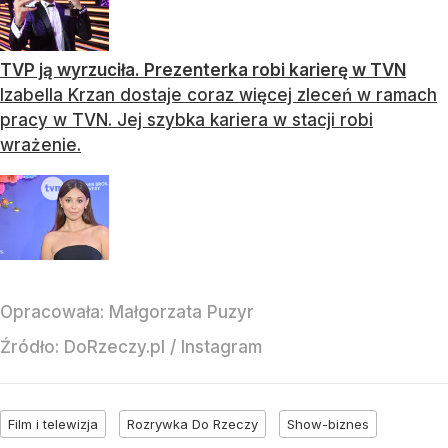
TVP ją wyrzuciła. Prezenterka robi karierę w TVN
Izabella Krzan dostaje coraz więcej zleceń w ramach
pracy w TVN. Jej szybka kariera w stacji robi
wrażenie.
Opracowała:
Małgorzata Puzyr
Źródło:
DoRzeczy.pl
/
Instagram
Film i telewizja
Rozrywka Do Rzeczy
Show-biznes