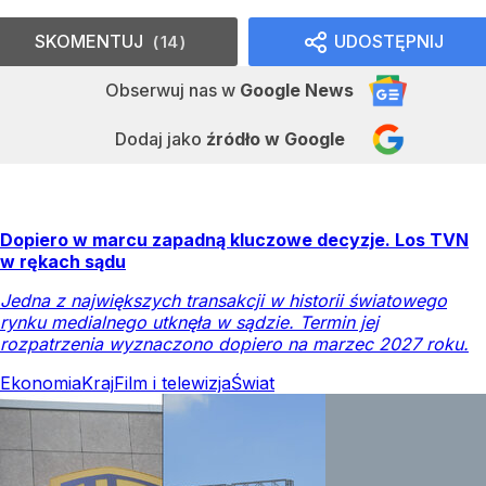
SKOMENTUJ
UDOSTĘPNIJ
14
Obserwuj nas
w
Google News
Dodaj jako
źródło w Google
Dopiero w marcu zapadną kluczowe decyzje. Los TVN
w rękach sądu
Jedna z największych transakcji w historii światowego
rynku medialnego utknęła w sądzie. Termin jej
rozpatrzenia wyznaczono dopiero na marzec 2027 roku.
Ekonomia
Kraj
Film i telewizja
Świat