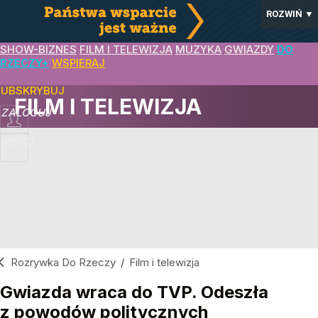
ROZWIŃ
▼
SHOW-BIZNES
FILM I TELEWIZJA
MUZYKA
GWIAZDY
DO
RZECZY+
WSPIERAJ
SUBSKRYBUJ
FILM I TELEWIZJA
ZALOGUJ
MENU
Rozrywka Do Rzeczy
/
Film i telewizja
Gwiazda wraca do TVP. Odeszła
z powodów politycznych