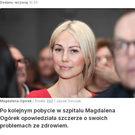
Dodano:
wczoraj
15:38
Magdalena Ogórek
/ Źródło:
PAP
/
Jacek Turczyk
Po kolejnym pobycie w szpitalu Magdalena
Ogórek opowiedziała szczerze o swoich
problemach ze zdrowiem.