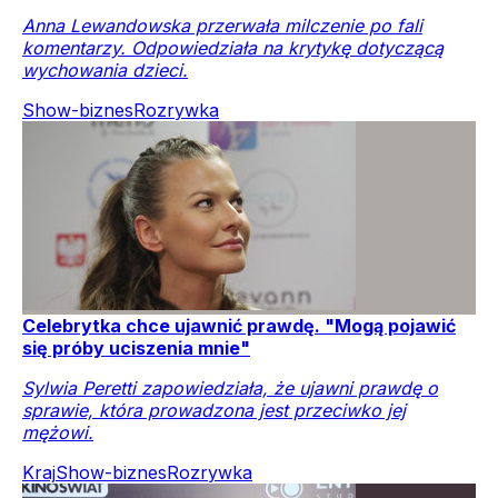
Anna Lewandowska przerwała milczenie po fali
komentarzy. Odpowiedziała na krytykę dotyczącą
wychowania dzieci.
Show-biznes
Rozrywka
Celebrytka chce ujawnić prawdę. "Mogą pojawić
się próby uciszenia mnie"
Sylwia Peretti zapowiedziała, że ujawni prawdę o
sprawie, która prowadzona jest przeciwko jej
mężowi.
Kraj
Show-biznes
Rozrywka