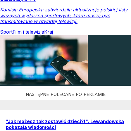
Komisja Europejska zatwierdziła aktualizację polskiej listy
ważnych wydarzeń sportowych, które muszą być
transmitowane w otwartej telewizji.
Sport
Film i telewizja
Kraj
"Jak możesz tak zostawić dzieci?!". Lewandowska
pokazała wiadomości