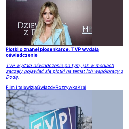
Plotki o znanej piosenkarce. TVP wydała
oświadczenie
TVP wydała oświadczenie po tym, jak w mediach
zaczęły pojawiać się plotki na temat ich współpracy z
Dodą.
Film i telewizja
Gwiazdy
Rozrywka
Kraj