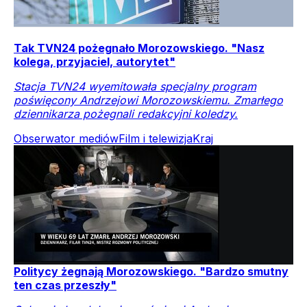
Tak TVN24 pożegnało Morozowskiego. "Nasz
kolega, przyjaciel, autorytet"
Stacja TVN24 wyemitowała specjalny program
poświęcony Andrzejowi Morozowskiemu. Zmarłego
dziennikarza pożegnali redakcyjni koledzy.
Obserwator mediów
Film i telewizja
Kraj
Politycy żegnają Morozowskiego. "Bardzo smutny
ten czas przeszły"