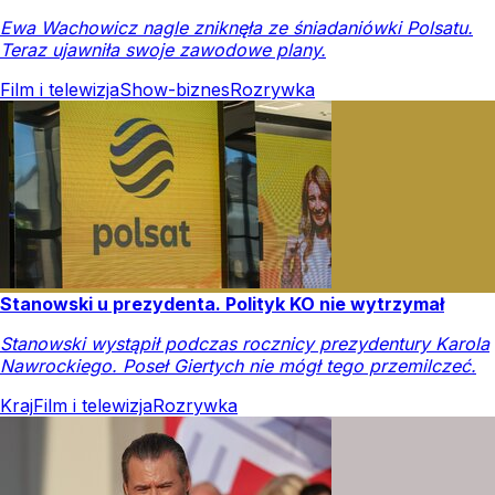
Ewa Wachowicz nagle zniknęła ze śniadaniówki Polsatu.
Teraz ujawniła swoje zawodowe plany.
Film i telewizja
Show-biznes
Rozrywka
Stanowski u prezydenta. Polityk KO nie wytrzymał
Stanowski wystąpił podczas rocznicy prezydentury Karola
Nawrockiego. Poseł Giertych nie mógł tego przemilczeć.
Kraj
Film i telewizja
Rozrywka