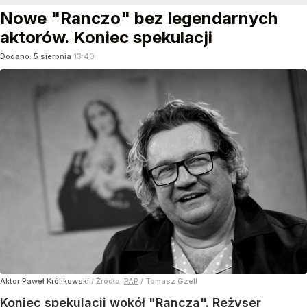
Nowe "Ranczo" bez legendarnych
aktorów. Koniec spekulacji
Dodano:
5
sierpnia
13:40
Aktor Paweł Królikowski
/ Źródło:
PAP
/
Tomasz Gzell
Koniec spekulacji wokół "Rancza". Reżyser