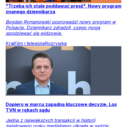
"Trzeba ich stale poddawać presji". Nowy program
znanego dziennikarza
Bogdan Rymanowski poprowadzi nowy program w
Polsacie. Dziennikarz zdradził, czego mogą
spodziewać się widzowie.
Kraj
Film i telewizja
Rozrywka
Dopiero w marcu zapadną kluczowe decyzje. Los
TVN w rękach sądu
Jedna z największych transakcji w historii
światowego rynku medialnego utknęła w sądzie.