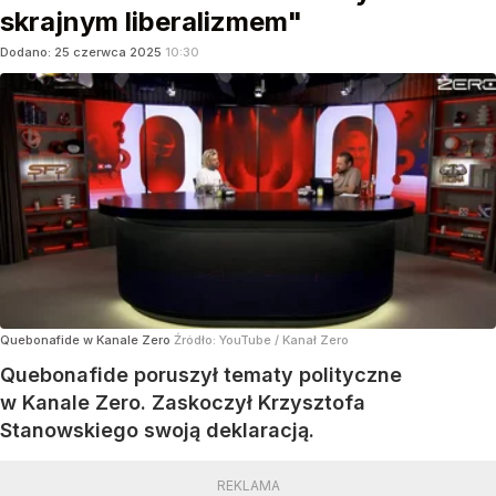
skrajnym liberalizmem"
Dodano:
25
czerwca
2025
10:30
Quebonafide w Kanale Zero
Źródło:
YouTube
/
Kanał Zero
Quebonafide poruszył tematy polityczne
w Kanale Zero. Zaskoczył Krzysztofa
Stanowskiego swoją deklaracją.