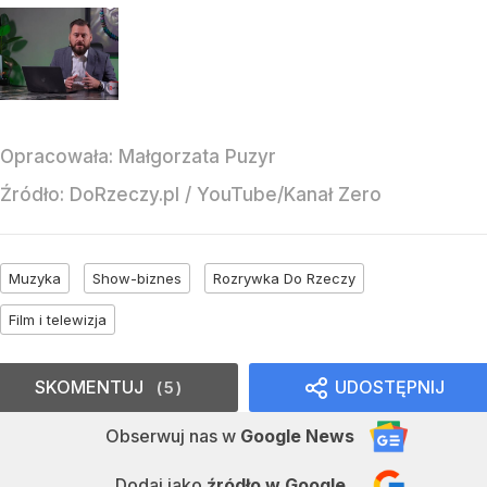
Opracowała:
Małgorzata Puzyr
Źródło:
DoRzeczy.pl
/
YouTube/Kanał Zero
Muzyka
Show-biznes
Rozrywka Do Rzeczy
Film i telewizja
SKOMENTUJ
UDOSTĘPNIJ
5
Obserwuj nas
w
Google News
Dodaj jako
źródło w Google