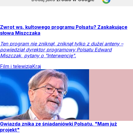
Zwrot ws. kultowego programu Polsatu? Zaskakujące
słowa Miszczaka
Ten program nie zniknął, zniknął tylko z dużej anteny –
powiedział dyrektor programowy Polsatu Edward
Miszczak, pytany o "Interwencję".
Film i telewizja
Kraj
Gwiazda znika ze śniadaniówki Polsatu. "Mam już
projekt"