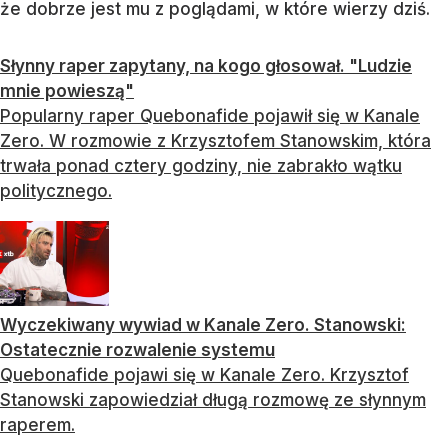
że dobrze jest mu z poglądami, w które wierzy dziś.
Słynny raper zapytany, na kogo głosował. "Ludzie
mnie powieszą"
Popularny raper Quebonafide pojawił się w Kanale
Zero. W rozmowie z Krzysztofem Stanowskim, która
trwała ponad cztery godziny, nie zabrakło wątku
politycznego.
Wyczekiwany wywiad w Kanale Zero. Stanowski:
Ostatecznie rozwalenie systemu
Quebonafide pojawi się w Kanale Zero. Krzysztof
Stanowski zapowiedział długą rozmowę ze słynnym
raperem.