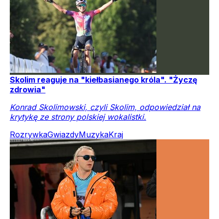
Skolim reaguje na "kiełbasianego króla". "Życzę
zdrowia"
Konrad Skolimowski, czyli Skolim, odpowiedział na
krytykę ze strony polskiej wokalistki.
Rozrywka
Gwiazdy
Muzyka
Kraj