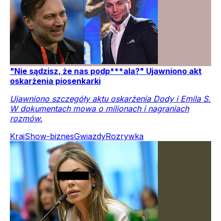
"Nie sądzisz, że nas podp***ala?" Ujawniono akt
oskarżenia piosenkarki
Ujawniono szczegóły aktu oskarżenia Dody i Emila S.
W dokumentach mowa o milionach i nagraniach
rozmów.
Kraj
Show-biznes
Gwiazdy
Rozrywka