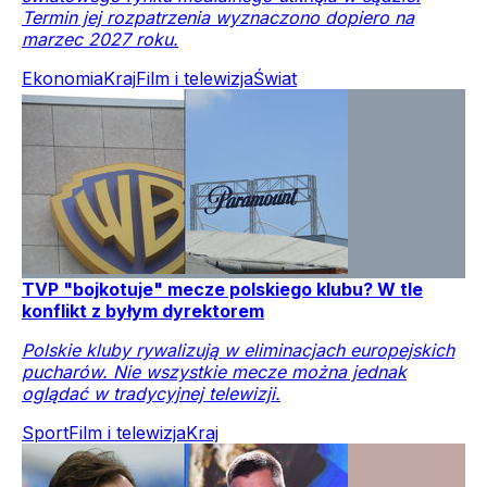
Termin jej rozpatrzenia wyznaczono dopiero na
marzec 2027 roku.
Ekonomia
Kraj
Film i telewizja
Świat
TVP "bojkotuje" mecze polskiego klubu? W tle
konflikt z byłym dyrektorem
Polskie kluby rywalizują w eliminacjach europejskich
pucharów. Nie wszystkie mecze można jednak
oglądać w tradycyjnej telewizji.
Sport
Film i telewizja
Kraj