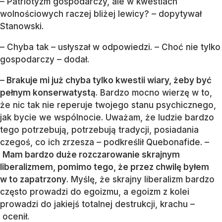
– Patriotyzm gospodarczy, ale w kwestiach
wolnościowych raczej bliżej lewicy? – dopytywał
Stanowski.
– Chyba tak – usłyszał w odpowiedzi. – Choć nie tylko
gospodarczy – dodał.
–
Brakuje mi już chyba tylko kwestii wiary, żeby być
pełnym konserwatystą
. Bardzo mocno wierzę w to,
że nic tak nie reperuje twojego stanu psychicznego,
jak bycie we wspólnocie. Uważam, że ludzie bardzo
tego potrzebują, potrzebują tradycji, posiadania
czegoś, co ich zrzesza – podkreślił Quebonafide. –
Mam bardzo duże rozczarowanie skrajnym
liberalizmem, pomimo tego, że przez chwilę byłem
w to zapatrzony
. Myślę, że skrajny liberalizm bardzo
często prowadzi do egoizmu, a egoizm z kolei
prowadzi do jakiejś totalnej destrukcji, krachu –
ocenił.