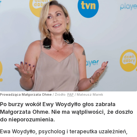
Prowadząca Małgorzata Ohme
/ Źródło:
PAP
/
Mateusz Marek
Po burzy wokół Ewy Woydyłło głos zabrała
Małgorzata Ohme. Nie ma wątpliwości, że doszło
do nieporozumienia.
Ewa Woydyłło, psycholog i terapeutka uzależnień,