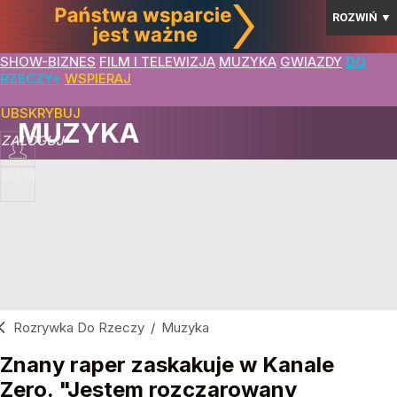
ROZWIŃ
▼
SHOW-BIZNES
FILM I TELEWIZJA
MUZYKA
GWIAZDY
DO
RZECZY+
WSPIERAJ
SUBSKRYBUJ
MUZYKA
ZALOGUJ
MENU
Rozrywka Do Rzeczy
/
Muzyka
Znany raper zaskakuje w Kanale
Zero. "Jestem rozczarowany