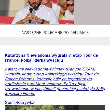
Katarzyna Niewiadoma wygrała 7. etap Tour de
France. Polka liderką wyścigu
Katarzyna Niewiadoma-Phinney (Canyon-SRAM)
wygrała siódmy etap kolarskiego wyścigu Tour de
France Femmes, kończący się na legendarnym
podjeździe pod Mont Ventoux. Polka objęła
prowadzenie w klasyfikacji generalnej i założyła żółtą
koszulkę liderki.
Sport
Rozrywka