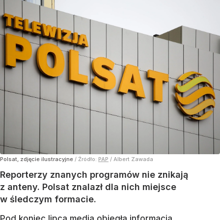
Polsat, zdjęcie ilustracyjne
/ Źródło:
PAP
/
Albert Zawada
Reporterzy znanych programów nie znikają
z anteny. Polsat znalazł dla nich miejsce
w śledczym formacie.
Pod koniec lipca media obiegła informacja,