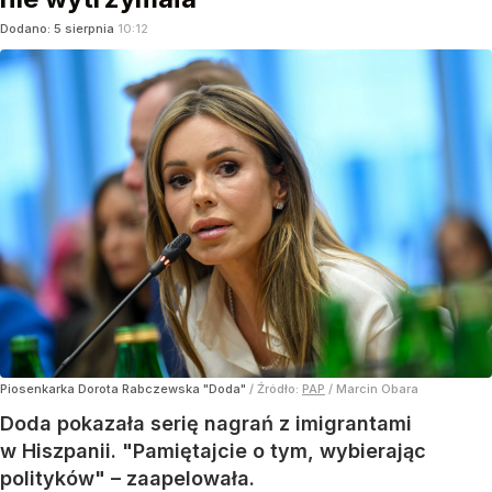
Dodano:
5
sierpnia
10:12
Piosenkarka Dorota Rabczewska "Doda"
/ Źródło:
PAP
/
Marcin Obara
Doda pokazała serię nagrań z imigrantami
w Hiszpanii. "Pamiętajcie o tym, wybierając
polityków" – zaapelowała.