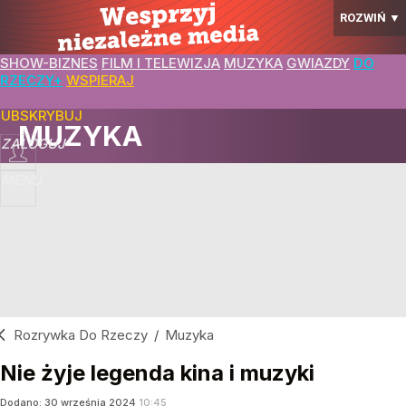
ROZWIŃ
▼
SHOW-BIZNES
FILM I TELEWIZJA
MUZYKA
GWIAZDY
DO
RZECZY+
WSPIERAJ
SUBSKRYBUJ
MUZYKA
ZALOGUJ
MENU
Rozrywka Do Rzeczy
/
Muzyka
Nie żyje legenda kina i muzyki
Dodano:
30
września
2024
10:45