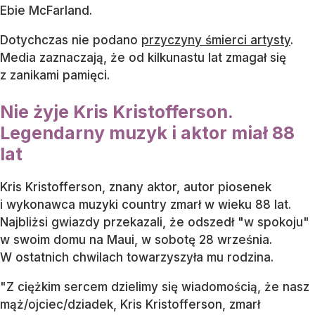
Ebie McFarland.
Dotychczas nie podano
przyczyny śmierci artysty
.
Media zaznaczają, że od kilkunastu lat zmagał się
z zanikami pamięci.
Nie żyje Kris Kristofferson.
Legendarny muzyk i aktor miał 88
lat
Kris Kristofferson, znany aktor, autor piosenek
i wykonawca muzyki country zmarł w wieku 88 lat.
Najbliżsi gwiazdy przekazali, że odszedł "w spokoju"
w swoim domu na Maui, w sobotę 28 września.
W ostatnich chwilach towarzyszyła mu rodzina.
"Z ciężkim sercem dzielimy się wiadomością, że nasz
mąż/ojciec/dziadek, Kris Kristofferson, zmarł