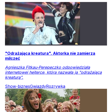
"Odrażająca kreatura". Aktorka nie zamierza
milczeć
Agnieszka Fitkau-Perepeczko odpowiedziała
internetowej hejterce, która nazwała ją "odrażającą
kreaturą".
Show-biznes
Gwiazdy
Rozrywka