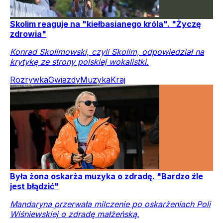
Skolim reaguje na "kiełbasianego króla". "Życzę
zdrowia"
Konrad Skolimowski, czyli Skolim, odpowiedział na
krytykę ze strony polskiej wokalistki.
Rozrywka
Gwiazdy
Muzyka
Kraj
Była żona oskarża muzyka o zdradę. "Bardzo źle
jest błądzić"
Mandaryna przerwała milczenie po oskarżeniach Poli
Wiśniewskiej o zdradę małżeńską.