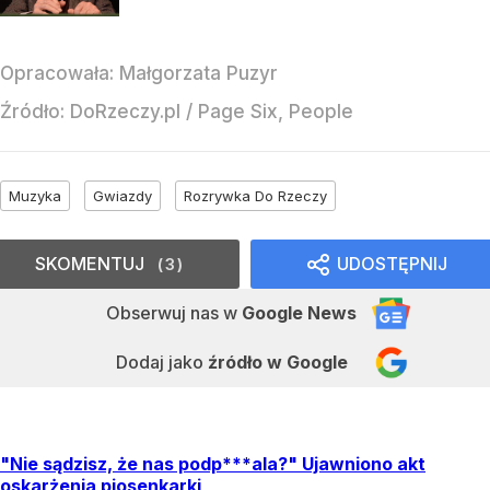
Opracowała:
Małgorzata Puzyr
Źródło:
DoRzeczy.pl
/
Page Six, People
Muzyka
Gwiazdy
Rozrywka Do Rzeczy
SKOMENTUJ
UDOSTĘPNIJ
3
Obserwuj nas
w
Google News
Dodaj jako
źródło w Google
"Nie sądzisz, że nas podp***ala?" Ujawniono akt
oskarżenia piosenkarki