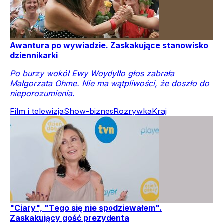
Awantura po wywiadzie. Zaskakujące stanowisko
dziennikarki
Po burzy wokół Ewy Woydyłło głos zabrała
Małgorzata Ohme. Nie ma wątpliwości, że doszło do
nieporozumienia.
Film i telewizja
Show-biznes
Rozrywka
Kraj
"Ciary", "Tego się nie spodziewałem".
Zaskakujący gość prezydenta