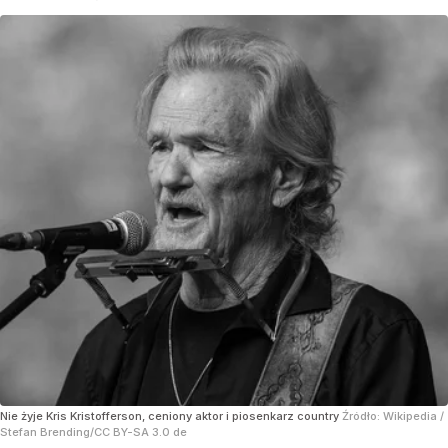
Nie żyje Kris Kristofferson, ceniony aktor i piosenkarz country
Źródło:
Wikipedia
/
Stefan Brending/CC BY-SA 3.0 de