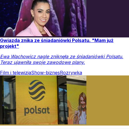
Gwiazda znika ze śniadaniówki Polsatu. "Mam już
projekt"
Ewa Wachowicz nagle zniknęła ze śniadaniówki Polsatu.
Teraz ujawniła swoje zawodowe plany.
Film i telewizja
Show-biznes
Rozrywka