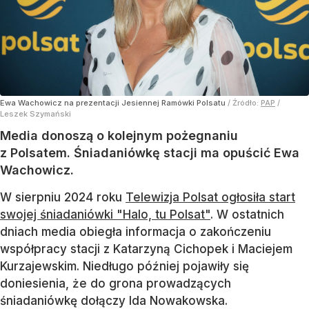
Ewa Wachowicz na prezentacji Jesiennej Ramówki Polsatu
/ Źródło:
PAP
/
Leszek Szymański
Media donoszą o kolejnym pożegnaniu
z Polsatem. Śniadaniówkę stacji ma opuścić Ewa
Wachowicz.
W sierpniu 2024 roku
Telewizja Polsat ogłosiła start
swojej śniadaniówki "Halo, tu Polsat"
. W ostatnich
dniach media obiegła informacja o zakończeniu
współpracy stacji z Katarzyną Cichopek i Maciejem
Kurzajewskim. Niedługo później pojawiły się
doniesienia, że do grona prowadzących
śniadaniówkę dołączy Ida Nowakowska.