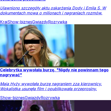
Ujawniono szczegóły aktu oskarżenia Dody i Emila S. W
dokumentach mowa o milionach i nagraniach rozmów.
Kraj
Show-biznes
Gwiazdy
Rozrywka
Celebrytka wywołała burzę. "Nigdy nie powinnam tego
nagrywać"
Maja Hyży wywołała burzę nagraniem zza kierownicy.
Wokalistka usunęła film i opublikowała przeprosiny.
Show-biznes
Gwiazdy
Rozrywka