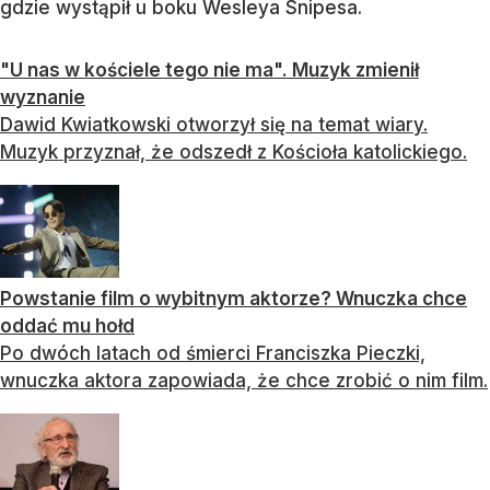
gdzie wystąpił u boku Wesleya Snipesa.
"U nas w kościele tego nie ma". Muzyk zmienił
wyznanie
Dawid Kwiatkowski otworzył się na temat wiary.
Muzyk przyznał, że odszedł z Kościoła katolickiego.
Powstanie film o wybitnym aktorze? Wnuczka chce
oddać mu hołd
Po dwóch latach od śmierci Franciszka Pieczki,
wnuczka aktora zapowiada, że chce zrobić o nim film.