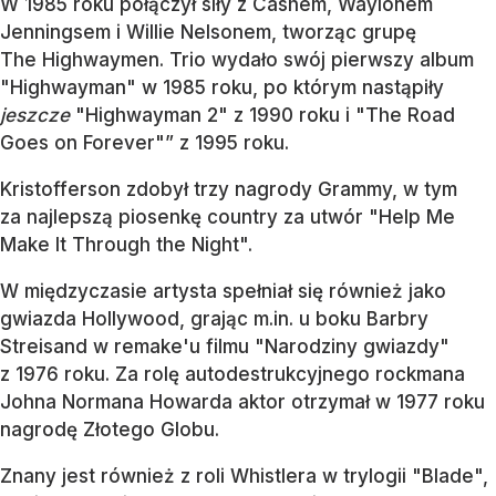
W 1985 roku połączył siły z Cashem, Waylonem
Jenningsem i Willie Nelsonem, tworząc grupę
The Highwaymen. Trio wydało swój pierwszy album
"Highwayman" w 1985 roku, po którym nastąpiły
jeszcze
"Highwayman 2" z 1990 roku i "The Road
Goes on Forever"” z 1995 roku.
Kristofferson zdobył trzy nagrody Grammy, w tym
za najlepszą piosenkę country za utwór "Help Me
Make It Through the Night".
W międzyczasie artysta spełniał się również jako
gwiazda Hollywood, grając m.in. u boku Barbry
Streisand w remake'u filmu "Narodziny gwiazdy"
z 1976 roku. Za rolę autodestrukcyjnego rockmana
Johna Normana Howarda aktor otrzymał w 1977 roku
nagrodę Złotego Globu.
Znany jest również z roli Whistlera w trylogii "Blade",