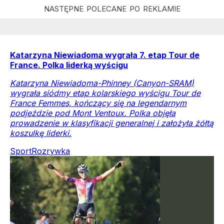
Katarzyna Niewiadoma wygrała 7. etap Tour de
France. Polka liderką wyścigu
Katarzyna Niewiadoma-Phinney (Canyon-SRAM)
wygrała siódmy etap kolarskiego wyścigu Tour de
France Femmes, kończący się na legendarnym
podjeździe pod Mont Ventoux. Polka objęła
prowadzenie w klasyfikacji generalnej i założyła żółtą
koszulkę liderki.
Sport
Rozrywka