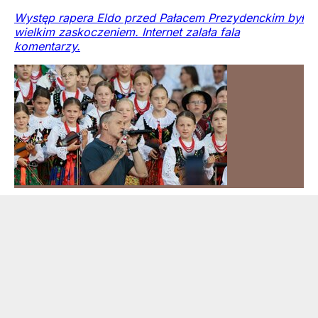
Występ rapera Eldo przed Pałacem Prezydenckim był
wielkim zaskoczeniem. Internet zalała fala
komentarzy.