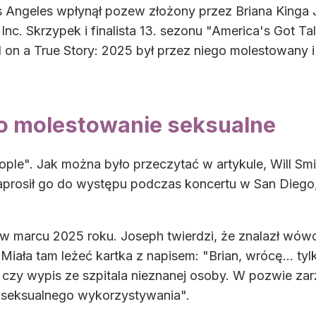
s Angeles wpłynął pozew złożony przez Briana Kinga
Inc. Skrzypek i finalista 13. sezonu "America's Got T
on a True Story: 2025 był przez niego molestowany i 
 o molestowanie seksualne
le". Jak można było przeczytać w artykule, Will Smit
aprosił go do występu podczas koncertu w San Diego,
 w marcu 2025 roku. Joseph twierdzi, że znalazł wó
iała tam leżeć kartka z napisem: "Brian, wrócę... tyl
IV czy wypis ze szpitala nieznanej osoby. W pozwie 
 seksualnego wykorzystywania".