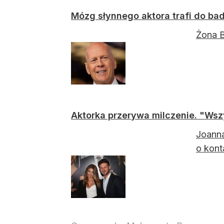
Mózg słynnego aktora trafi do bad
Żona B
Aktorka przerywa milczenie. "Wsz
Joanna
o kont