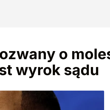
nnam tego nagrywać"
towa po polsku
pozwany o mole
st wyrok sądu