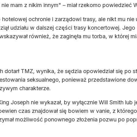
j nie mam z nikim innym" – miał rzekomo powiedzieć Wi
ę hotelowej ochronie i zarządowi trasy, ale nikt mu ni
wziął udziału w dalszej części trasy koncertowej. Jeg
azywał również, że zaginęła mu torba, w której mia
dotarł TMZ, wynika, że sędzia opowiedział się po st
olestowania seksualnego, ponieważ przedstawione do
zywym charakterze.
King Joseph nie wykazał, by wyłącznie Will Smith lub
ewien czas znajdował się bowiem w vanie, z którego k
rzymał możliwość ponownego złożenia pozwu po popra