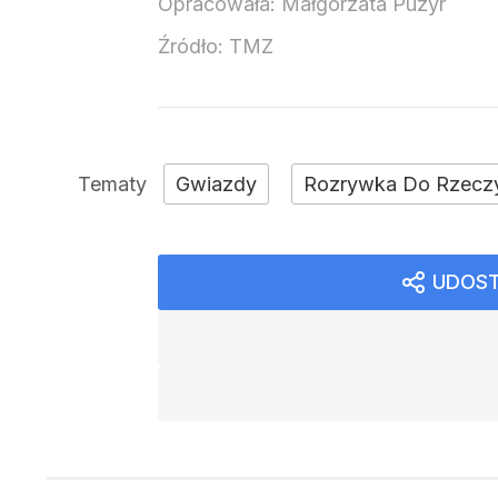
Opracowała:
Małgorzata Puzyr
Źródło:
TMZ
Gwiazdy
Rozrywka Do Rzecz
UDOST