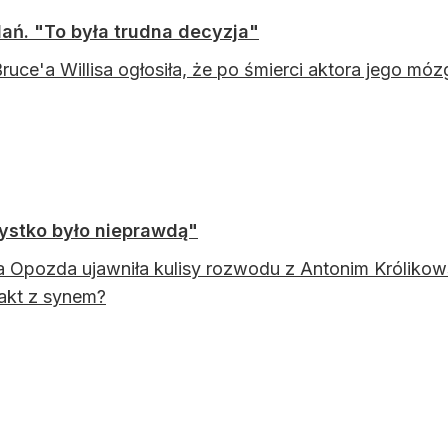
ań. "To była trudna decyzja"
ruce'a Willisa ogłosiła, że po śmierci aktora jego 
ystko było nieprawdą"
 Opozda ujawniła kulisy rozwodu z Antonim Królikow
akt z synem?