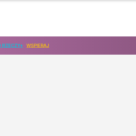
zę zdrowia"
 RZECZY+
WSPIERAJ
akt oskarżenia piosenkarki
e France. Polka liderką wyścigu