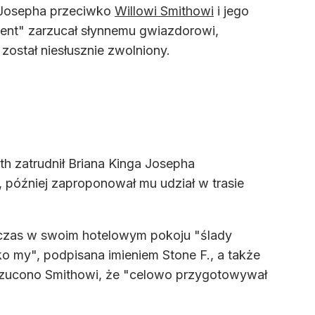
 Josepha przeciwko
Willowi Smithowi
i jego
alent" zarzucał słynnemu gwiazdorowi,
został niesłusznie zwolniony.
h zatrudnił Briana Kinga Josepha
 później zaproponował mu udział w trasie
wczas w swoim hotelowym pokoju "ślady
ko my", podpisana imieniem Stone F., a także
zarzucono Smithowi, że "celowo przygotowywał