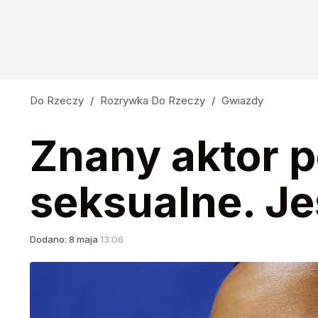
Celebrytka wywołała burzę. "Nigdy nie powi
7
Nauczyciele z łapanki, czyli katastrofa oświa
Do Rzeczy
/
Rozrywka Do Rzeczy
/
Gwiazdy
14
Znany aktor 
Sama tego chciałaś
seksualne. Je
12
Dodano:
8
maja
13:06