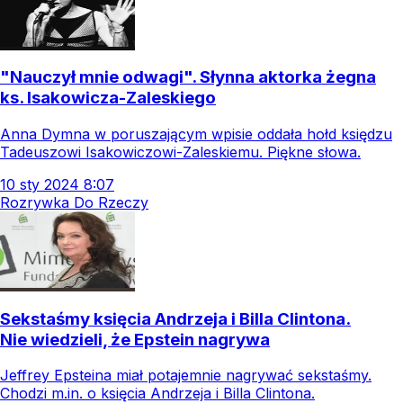
"Nauczył mnie odwagi". Słynna aktorka żegna
ks. Isakowicza-Zaleskiego
Anna Dymna w poruszającym wpisie oddała hołd księdzu
Tadeuszowi Isakowiczowi-Zaleskiemu. Piękne słowa.
10
sty
2024
8:07
Rozrywka Do Rzeczy
Sekstaśmy księcia Andrzeja i Billa Clintona.
Nie wiedzieli, że Epstein nagrywa
Jeffrey Epsteina miał potajemnie nagrywać sekstaśmy.
Chodzi m.in. o księcia Andrzeja i Billa Clintona.