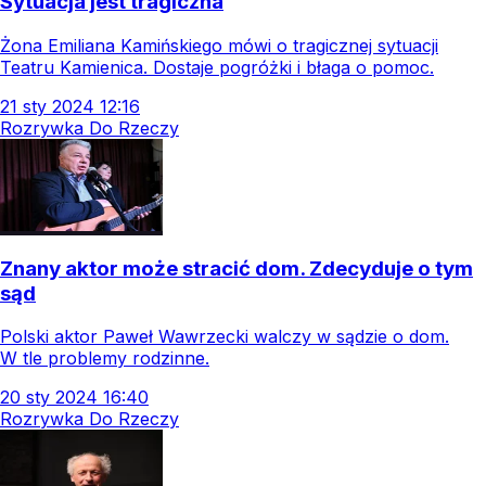
Sytuacja jest tragiczna
Żona Emiliana Kamińskiego mówi o tragicznej sytuacji
Teatru Kamienica. Dostaje pogróżki i błaga o pomoc.
21
sty
2024
12:16
Rozrywka Do Rzeczy
Znany aktor może stracić dom. Zdecyduje o tym
sąd
Polski aktor Paweł Wawrzecki walczy w sądzie o dom.
W tle problemy rodzinne.
20
sty
2024
16:40
Rozrywka Do Rzeczy