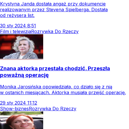
Krystyna Janda dostała angaż przy dokumencie
realizowanym przez Stevena Spielberga. Dostała
od reżysera list.
30
sty
2024
8:51
Film i telewizja
Rozrywka Do Rzeczy
Znana aktorka przestała chodzić. Przeszła
poważną operację
Monika Jarosińska opowiedziała, co działo się z nią
w ostanich miesiącach. Aktorka musiała przejść operację.
29
sty
2024
11:12
Show-biznes
Rozrywka Do Rzeczy