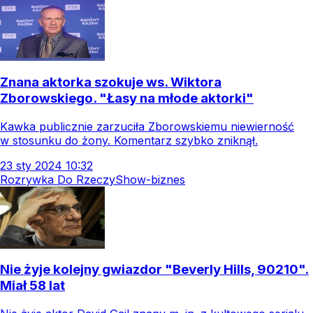
Znana aktorka szokuje ws. Wiktora
Zborowskiego. "Łasy na młode aktorki"
Kawka publicznie zarzuciła Zborowskiemu niewierność
w stosunku do żony. Komentarz szybko zniknął.
23
sty
2024
10:32
Rozrywka Do Rzeczy
Show-biznes
Nie żyje kolejny gwiazdor "Beverly Hills, 90210".
Miał 58 lat