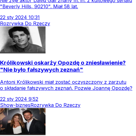
Nie żyje aktor David Gail znany m. in. z kultowego serialu
"Beverly Hills, 90210". Miał 58 lat.
22
sty
2024
10:31
Rozrywka Do Rzeczy
Królikowski oskarży Opozdę o zniesławienie?
"Nie było fałszywych zeznań"
Antoni Królikowski miał zostać oczyszczony z zarzutu
o składanie fałszywych zeznań. Pozwie Joannę Opozdę?
22
sty
2024
9:52
Show-biznes
Rozrywka Do Rzeczy