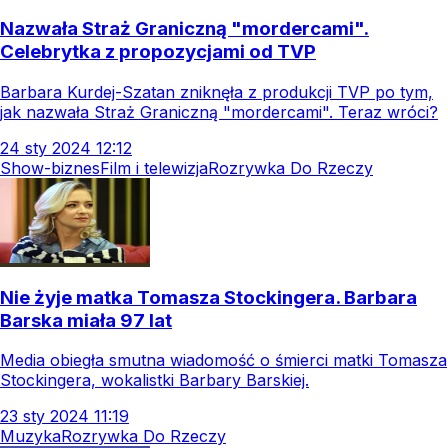
Nazwała Straż Graniczną "mordercami".
Celebrytka z propozycjami od TVP
Barbara Kurdej-Szatan zniknęła z produkcji TVP po tym,
jak nazwała Straż Graniczną "mordercami". Teraz wróci?
24
sty
2024
12:12
Show-biznes
Film i telewizja
Rozrywka Do Rzeczy
Nie żyje matka Tomasza Stockingera. Barbara
Barska miała 97 lat
Media obiegła smutna wiadomość o śmierci matki Tomasza
Stockingera, wokalistki Barbary Barskiej.
23
sty
2024
11:19
Muzyka
Rozrywka Do Rzeczy