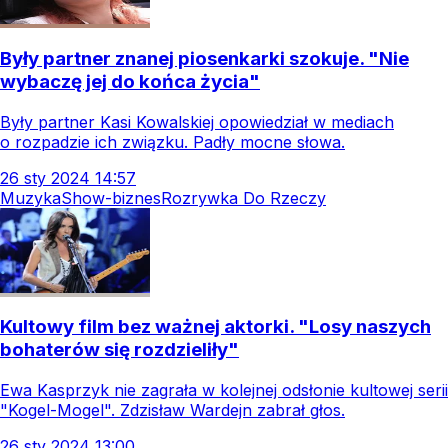
Były partner znanej piosenkarki szokuje. "Nie
wybaczę jej do końca życia"
Były partner Kasi Kowalskiej opowiedział w mediach
o rozpadzie ich związku. Padły mocne słowa.
26
sty
2024
14:57
Muzyka
Show-biznes
Rozrywka Do Rzeczy
Kultowy film bez ważnej aktorki. "Losy naszych
bohaterów się rozdzieliły"
Ewa Kasprzyk nie zagrała w kolejnej odsłonie kultowej serii
"Kogel-Mogel". Zdzisław Wardejn zabrał głos.
26
sty
2024
13:00