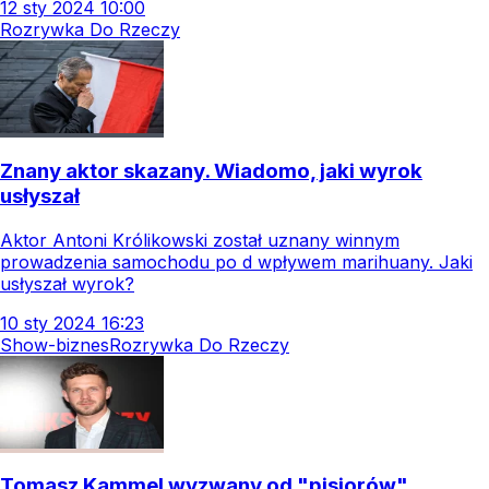
12
sty
2024
10:00
Rozrywka Do Rzeczy
Znany aktor skazany. Wiadomo, jaki wyrok
usłyszał
Aktor Antoni Królikowski został uznany winnym
prowadzenia samochodu po d wpływem marihuany. Jaki
usłyszał wyrok?
10
sty
2024
16:23
Show-biznes
Rozrywka Do Rzeczy
Tomasz Kammel wyzwany od "pisiorów".