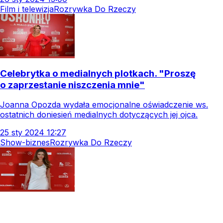
Film i telewizja
Rozrywka Do Rzeczy
Celebrytka o medialnych plotkach. "Proszę
o zaprzestanie niszczenia mnie"
Joanna Opozda wydała emocjonalne oświadczenie ws.
ostatnich doniesień medialnych dotyczących jej ojca.
25
sty
2024
12:27
Show-biznes
Rozrywka Do Rzeczy