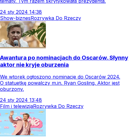
tematy. Tym razem skrytykowała prezydenta.
24
sty
2024
14:38
Show-biznes
Rozrywka Do Rzeczy
Awantura po nominacjach do Oscarów. Słynny
aktor nie kryje oburzenia
We wtorek ogłoszono nominacje do Oscarów 2024.
O statuetkę powalczy m.in. Ryan Gosling. Aktor jest
oburzony.
24
sty
2024
13:48
Film i telewizja
Rozrywka Do Rzeczy