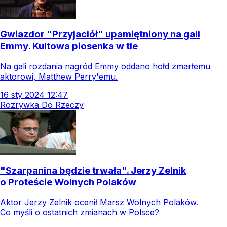
Gwiazdor "Przyjaciół" upamiętniony na gali
Emmy. Kultowa piosenka w tle
Na gali rozdania nagród Emmy oddano hołd zmarłemu
aktorowi, Matthew Perry'emu.
16
sty
2024
12:47
Rozrywka Do Rzeczy
"Szarpanina będzie trwała". Jerzy Zelnik
o Proteście Wolnych Polaków
Aktor Jerzy Zelnik ocenił Marsz Wolnych Polaków.
Co myśli o ostatnich zmianach w Polsce?